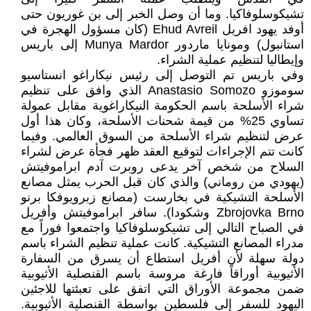
تشيكوسلوفاكيا. وما أن وصل الخبر إلى بن غوريون حتى
أوفد يهود افريل Ehud Avreil (كان مسؤول الهجرة في
استانبول) ومونايا ماردور Munya Mardor إلى باريس
وإيطاليا لتنظيم عملية الشراء.
وفي باريس تم التوصل إلى رئيس نيكاراغو انستاسيو
سوموزو Anastasio Somozo الذي وافق على تنظيم
شراء الأسلحة باسم الحكومة النيكاراغوية مقابل عمولة
تساوي 25% من قيمة شحنات الأسلحة، وكان هذا أول
عرض لتنظيم شراء الأسلحة من السوق العالمي. وفيما
كانت تتم الإجراءات لتوقيع العقد ظهر فجأة عرض لشراء
السلاح من شخص آخر يدعى روبرت آدم ابراموفيتش
(يهودي من روماني) والذي كان قبل الحرب يمثل مصانع
الأسلحة التشيكية في بخارست (مصانع زبرويوفكا برنو
Zbrojovka Brno وشكودا). سافر ابراموفيتش وأفريل
في الصباح التالي إلى تشيكوسلوفاكيا واجتمعوا فوراً مع
مدراء المصانع التشيكية. كانت عملية تنظيم الشراء باسم
دولة سهلة لأن أفريل استطاع أن يسرق من السفارة
الأثيوبية أوراقاً فارغة مروسة باسم القنصلية الأثيوبية
ضمن مجموعة الأوراق التي اتفق على تعبئتها للاجئين
اليهود للسفر إلى فلسطين بواسطة القنصلية الأثيوبية.