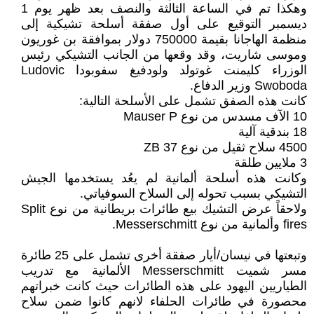
وهكذا تم في الساعة الثالثة والنصف بعد ظهر يوم 1
ديسمبر التوقيع على أول صفقة أسلحة تشيكية إلى
منظمة الهاجانا بقيمة 750000 دولار بموافقة بن غوريون
وموسى شاريت، وقد وقعها من الجانب التشيكي رئيس
الوزراء كليمنت غوتولد ولودفيغ سفوبودا Ludovic
Swoboda وزير الدفاع.
كانت هذه الصفق تشمل على الأسلحة التالية:
10 الآف مسدس من نوع Mauser P
18 بندقية آلية
4500 سلاح ثقيل من نوع ZB 37
3 ملايين طلقة
وكانت هذه أسلحة ألمانية لم يعُد يستخدمها الجيش
التشيكي بسبب تحوله إلى السلاح السوفياتي.
ولاحقاً عرض التشيك بيع طائرات بريطانية من نوع Split
fires وألمانية من نوع Messerschmitt.
وتبعتها في نيسان/أيار صفقة أخرى تشمل على 25 طائرة
مسر شميت Messerschmitt الألمانية مع تدريب
الطياريين اليهود على هذه الطائرات حيث كانت خبراتهم
محصورة في طائرات الحلفاء لانهم كانوا ضمن سلاح