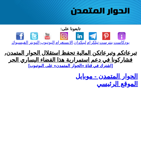
تابعونا على:
بودكاست
بنترست
تيلكرام
لينكدإن
الانستغرام
اليوتيوب
التويتر
الفيسبوك
تبرعاتكم وتبرعاتكن المالية تحفظ استقلال الحوار المتمدن،
فشاركونا في دعم استمرارية هذا الفضاء اليساري الحر
[اشترك في قناة ‫«الحوار المتمدن» على اليوتيوب]
الحوار المتمدن - موبايل
الموقع الرئيسي