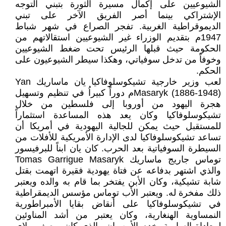
الشيوعيين على إكمال مسيرة الثورة بتبني التوجه
الإشتراكي بينما أصر الفريق الآخر على تبني
الديموقراطية الغربية. تفجر الصراع في شهر شباط
1947م بتقديم الوزراء غير الشيوعيين استقالاتهم من
الحكومة حيث قبلها الرئيس تحت ضغط الشيوعيين
وخوفاً من تدخل سوفياتي، وهكذا سيطر الشيوعيون على
الحكم.
لعب وزير خارجية تشيكوسلوفاكيا يان ماساريك Yan
Masaryk (1886-1948)م دوراً كبيراُ في تنظيم وتسهيل
هجرة اليهود من أوروبا إلى فلسطين من خلال
تشيكوسلوفاكيا وكان يعد هذه المساعدة استثماراً
للمستقبل حيث يمكن للجالية اليهودية في أمريكا أن
تساعد تشيكوسلوفاكيا لدى الإدارة الأمريكية للأفلات من
السيطرة السوفياتية بعد الحرب. كان يان ابناً للبرفيسور
توماس جاريج ماساريك Tomas Garrigue Masaryk
والذي اشتهر بدفاعه عن فتاة يهودية فقيرة اتهمت بقتل
شابة تشيكية، وكان الأبن يفتخر بما قام به والده ويعتبر
ذلك مفخرة له. ويعتبر الأب توماس مؤسس الديمقراطية
في تشيكوسلوفاكيا على أنقاض بقايا الأمبراطورية
النمساوية الهنغارية، وكان يعتبر من أشد المناوئين