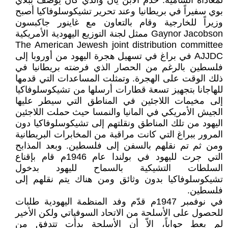
لمعاداة السامية. خدم الأبن يان والذي كان يوصف ببلاي
بوي سفيراً في بريطانيا وعند تحرير تشيكوسلوفاكيا أصبح
وزيراً للخارجية وقام بالتعاون مع غاينور جاكبسون
Gaynor Jacobson ممثل لجنة التوزيع اليهودية الأمريكية
The American Jewesh joint distribution committee
AJJDC في براغ في تسهيل هجرة اليهود من أوروبا إلى
فلسطين بالرغم من الحصار الذي فرضته بريطانيا في
ذلك الوقت على الهجرة. وتمثلت المساعدات التي قدمها
للهاجانا بتجهيز تسعة قطارات أرسلها من تشيكوسلوفاكيا
إلى مخيمات اللاجئين في المناطق التي سيطر عليها
الجيش الأمريكي في المانيا والنمسا حيث حملت اللاجئين
اليهود من تلك المناطق ونقلتهم إلى تشيكوسلوفاكيا دون
المرور ببراغ التي كانت مراقبة من المخابرات البريطانية
ومن ثم تم نقلهم بالسفن إلى فلسطين. وبعد المذابح
التي جرت لليهود في بولندا عام 1946م قام بإقناع
السلطات التشيكية بالسماح لليهود بدخول
تشيكوسلوفاكيا بدون وثائق ومن هناك يتم نقلهم إلى
فلسطين.
في نوفمبر 1947م قدّم وفد المنظمة اليهودية طلبات
للحصول على الأسلحة من الاتحاد السوفياتي ولكن الأخير
لم يعطِ جواباً، الاّ أن الأسلحة بدأت تتدفق من