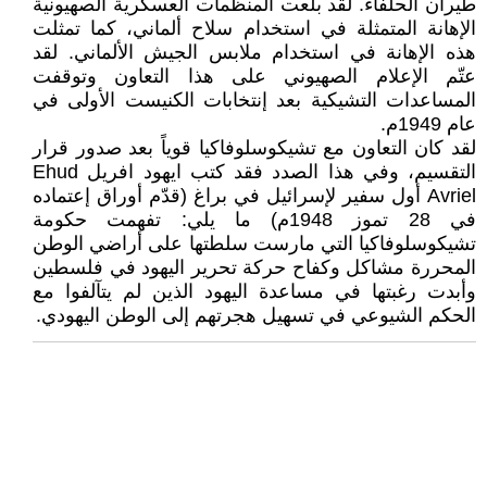
طيران الحلفاء. لقد بلعت المنظمات العسكرية الصهيونية
الإهانة المتمثلة في استخدام سلاح ألماني، كما تمثلت
هذه الإهانة في استخدام ملابس الجيش الألماني. لقد
عتّم الإعلام الصهيوني على هذا التعاون وتوقفت
المساعدات التشيكية بعد إنتخابات الكنيست الأولى في
عام 1949م.
لقد كان التعاون مع تشيكوسلوفاكيا قوياً بعد صدور قرار
التقسيم، وفي هذا الصدد فقد كتب ايهود افريل Ehud
Avriel أول سفير لإسرائيل في براغ (قدّم أوراق إعتماده
في 28 تموز 1948م) ما يلي: تفهمت حكومة
تشيكوسلوفاكيا التي مارست سلطتها على أراضي الوطن
المحررة مشاكل وكفاح حركة تحرير اليهود في فلسطين
وأبدت رغبتها في مساعدة اليهود الذين لم يتآلفوا مع
الحكم الشيوعي في تسهيل هجرتهم إلى الوطن اليهودي.