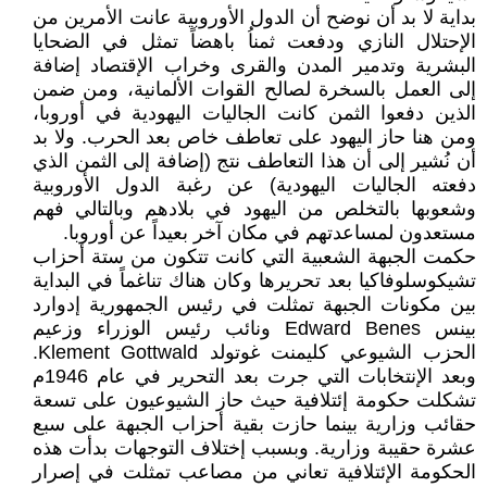
بداية لا بد أن نوضح أن الدول الأوروبية عانت الأمرين من
الإحتلال النازي ودفعت ثمناُ باهضاً تمثل في الضحايا
البشرية وتدمير المدن والقرى وخراب الإقتصاد إضافة
إلى العمل بالسخرة لصالح القوات الألمانية، ومن ضمن
الذين دفعوا الثمن كانت الجاليات اليهودية في أوروبا،
ومن هنا حاز اليهود على تعاطف خاص بعد الحرب. ولا بد
أن نُشير إلى أن هذا التعاطف نتج (إضافة إلى الثمن الذي
دفعته الجاليات اليهودية) عن رغبة الدول الأوروبية
وشعوبها بالتخلص من اليهود في بلادهم وبالتالي فهم
مستعدون لمساعدتهم في مكان آخر بعيداً عن أوروبا.
حكمت الجبهة الشعبية التي كانت تتكون من ستة أحزاب
تشيكوسلوفاكيا بعد تحريرها وكان هناك تناغماً في البداية
بين مكونات الجبهة تمثلت في رئيس الجمهورية إدوارد
بينس Edward Benes ونائب رئيس الوزراء وزعيم
الحزب الشيوعي كليمنت غوتولد Klement Gottwald.
وبعد الإنتخابات التي جرت بعد التحرير في عام 1946م
تشكلت حكومة إئتلافية حيث حاز الشيوعيون على تسعة
حقائب وزارية بينما حازت بقية أحزاب الجبهة على سبع
عشرة حقيبة وزارية. وبسبب إختلاف التوجهات بدأت هذه
الحكومة الإئتلافية تعاني من مصاعب تمثلت في إصرار