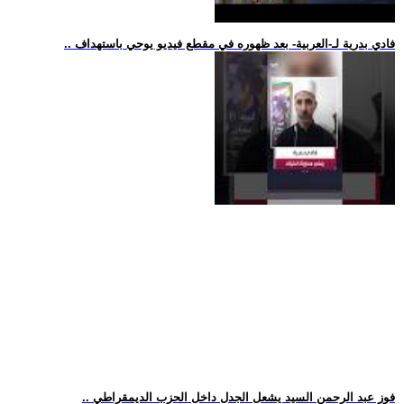
.. فادي بدرية لـ-العربية- بعد ظهوره في مقطع فيديو يوحي باستهداف
.. فوز عبد الرحمن السيد يشعل الجدل داخل الحزب الديمقراطي