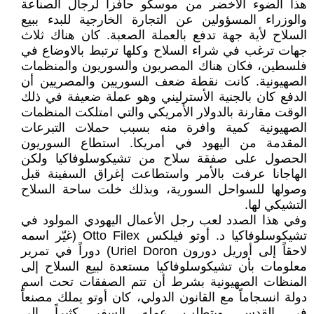
هذا الضوء الأخضر من موسكو حافزاُ لرجال الصناعة
والوزراء المسؤولين عن التجارة الخارجية للبدء ببيع
السلاح لأية جهة تدفع بالعملة الصعبة. كان هناك ثلاث
جهات ترغب في شراء السلاح وكلها ترتبط بالاوضاع في
فلسطين، فكان هناك المصريون والسوريون والمنظمات
الصهيونية. كانت نقطة ضعف السوريين والمصريين أن
الدفع كان بالجنية الأسترليني وهو عملة ضعيفة في ذلك
الوقت مقارنة بالدولار الأمريكي والتي امتلكت المنظمات
الصهيونية كمية وافرة منه بسبب حملات التبرعات
المقدمة من اليهود في أمريكا. استطاع السوريون
الحصول على صفقة سلاح من تشيكوسلوفاكيا ولكن
الهاجانا عرفت بالأمر واستطاعت إغراق السفينة قبل
وصولها للسواحل السورية، وبذلك خلت ساحة السلاح
التشيكي لها.
وفي هذا الصدد لعب رجل الأعمال اليهودي المولود في
تشيكوسلوفاكيا د. أوتو فيلكس Otto Filex (غيّر اسمه
لاحقاً إلى أوريل دورون Uriel Doron) دوراً في تمرير
معلومات بأن تشيكوسلوفاكيا مستعدة لبيع السلاح إلى
المنظات الصهيونية بشرط أن تتم الصفقات تحت اسم
دولة انسجاماً مع القانون الدولي، كان أوتو يملك مصنعاً
في القدس ويتطلب عمله السفر كثيراً إلى