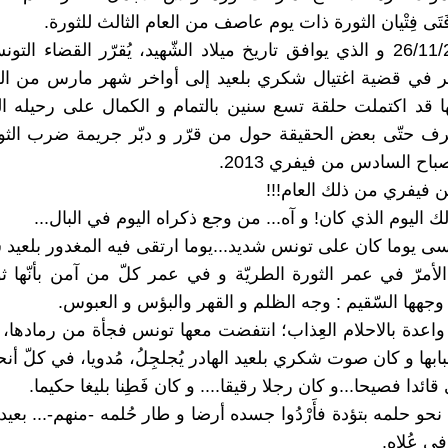
 فَتَى فِتْيان الثورة ذات يوم عاصف من العام الثالث للثورة.
اليوم 26/11/2021 و الذي يوافق تاريخ ميلاد الشّهيد، يُقرّر القضاء ال
ظر في قضية اغتيال شكري بلعيد إلى أواخر شهر مارس من الع
ا قد اكتملت حلقة تسع سنين بالتمام و الكمال على رحيله 
ف حتّى بعض الحقيقة حول من قرّر و دبّر جريمة ضرب الثور
باح السادس من فيفري 2013.
فيفري من ذلك العام!!!
ذلك اليوم الذي كان! و آه... من وجع ذكراه اليوم في البال...
سى يوما كان على تونس شديد...يوما ارتقى فيه المغدور بلعيد ش
الأمرّ في عمر الثورة الطريّة و في عمر كلّ من آمن بأنّها 
 وجهها السّقيم : وجه الظلم و القهر والبؤس و العبوس.
واعدة بالاحلام العِذاب؛ انتفضت معها تونس فجأة من رمادها،
بابها و كان صوت شكري بلعيد الهادر يُجلجِلُ، مُدويا، في كلّ أنحا
ئدا فصيحا...و كان رجلا رقيقا.... و كان فَطِنا بليغا حكيما.
حو حلمه بتؤدة فأَرْدُوا جسده أرضا و طار حُلمه -منهم-... بعيدا
في عُلاه.