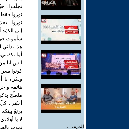
تجلّدوا، أحب
ثوروا فقط ع
ثوروا...تحر
إلى الكمَدِ 
سأموت في بُ
هذا ندائي ال
أما يكفيني
ليس لنا من 
كونوا معي و
ولكن، يا أ
هائمة و حزي
ملطّخ بذكرا
أحبّتي، كلّ
يرتعُ بينكم
لا يا أولاد
المزيد.....
تموت بالغدر