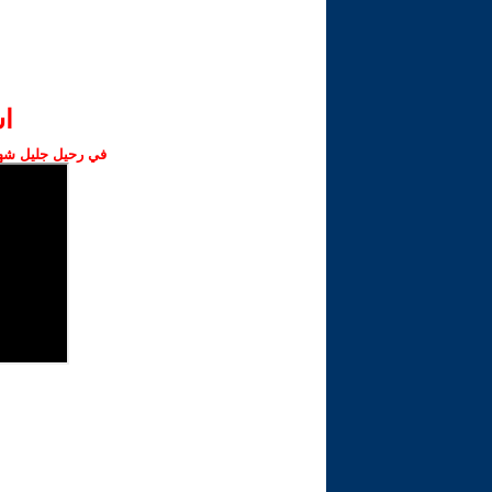
ا‫
في رحيل جليل شهبا