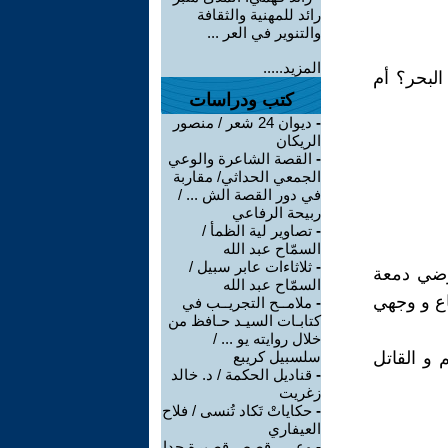
رائد للمهنية والثقافة
والتنوير في العر ...
المزيد.....
 البحر؟ أم
كتب ودراسات
-
ديوان 24 شعر / منصور
الريكان
-
القصة الشاعرة والوعي
الجمعي الحداثي/ مقاربة
في دور القصة الش ... /
ربيحة الرفاعي
-
تصاوير لية الظمأ /
السمّاح عبد الله
-
ثلاثاءات عابر سبيل /
أرضي دمعة
السمّاح عبد الله
تاع و وجهي
-
ملامــح التجريــب في
كتابـات السيـد حـافظ من
خلال روايته يو ... /
 و القاتل
سلسبيل كريبع
-
قناديل الحكمة / د. خالد
زغريت
-
حكاياتْ تَكاد تُنسى / فلاح
العيفاري
-
وعي ـ قصص قصيرة جدا