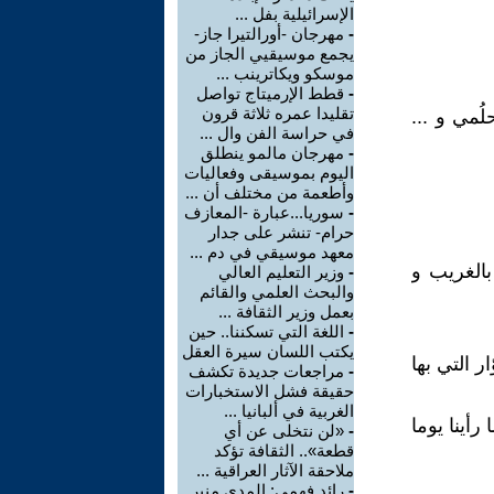
الإسرائيلية بفل ...
-
مهرجان -أورالتيرا جاز-
يجمع موسيقيي الجاز من
موسكو ويكاترينب ...
-
قطط الإرميتاج تواصل
تقليدا عمره ثلاثة قرون
مي و ...
في حراسة الفن وال ...
-
مهرجان مالمو ينطلق
اليوم بموسيقى وفعاليات
وأطعمة من مختلف أن ...
-
سوريا...عبارة -المعازف
حرام- تنشر على جدار
معهد موسيقي في دم ...
بالغريب و
-
وزير التعليم العالي
والبحث العلمي والقائم
بعمل وزير الثقافة ...
-
اللغة التي تسكننا.. حين
يكتب اللسان سيرة العقل
ار التي بها
-
مراجعات جديدة تكشف
حقيقة فشل الاستخبارات
الغربية في ألبانيا ...
رأينا يوما
-
«لن نتخلى عن أي
قطعة».. الثقافة تؤكد
ملاحقة الآثار العراقية ...
-
رائد فهمي: المدى منبر