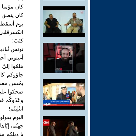
كان مؤمنا ب
كان ينطق صِد
يوم أسقطوا
انكسرقلبي
كتَبَ:
تونس تُناد
أغيثوني أح
هلمّوا إليَّ
جاؤوكم كال
بحُسن معش
ضحكوا عليك
وعَدُوكُم فص
ابتُلِيتُم!
اليوم يقولو
جهنّم، إيّاها 
يا ويلكم منه