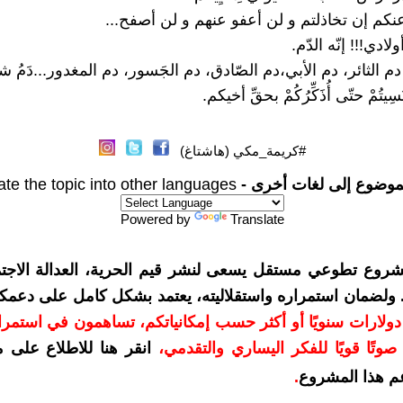
كم إن تخاذلتم و لن أعفو عنهم و لن أصفح...
أولادي!!! إنّه الدّم.
، دم الثائر، دم الأبي،دم الصّادق، دم الجَسور، دم المغدور...دَمُ 
َنَسِيتُمْ حتّى أُذَكِّرُكُمْ بحقِّ أخيكم.
#كريمة_مكي (هاشتاغ)
موضوع إلى لغات أخرى -
ate the topic into other languages
Powered by
Translate
شروع تطوعي مستقل يسعى لنشر قيم الحرية، العدالة الاجتم
. ولضمان استمراره واستقلاليته، يعتمد بشكل كامل على دعمك
دعمكم بمبلغ 10 دولارات سنويًا أو أكثر حسب إمكانياتكم، تساهمون في استم
وتًا قويًا للفكر اليساري والتقدمي
،
انقر هنا للاطلاع على 
م هذا المشروع
.