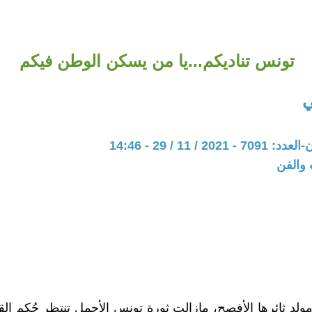
تونس تناديكم...يا من يسكن الوطن فيكم
ي
20 / 11 / 29 - 14:46
 والفن
لد ثائرها الأفصح، مازالت ثورة تونس الأجمل تنتظر حُكم ال