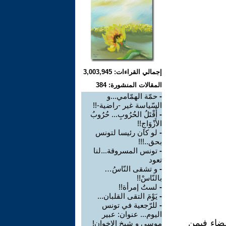
إجمالي القراءات: 3,003,945
المقالات المنشورة: 384
-
حمّة الهمّامي...و
السّياسة غير -راضية-!!
-
أَقْتَلُ الحُرُوبِ... حُرُوبُ
الأَزْوَاجِ!!
-
لو كان رئيسا لتونس
بحق..!!!
-
تونس المسروقة...لنا
تعود
-
و تشقى النّاسُ…
بالنّاسْ!!
-
لستُ إمرأة!!
-
يَوْمَ التقى القلبان...
-
للرّجعية في تونس
اليوم... عنوان: عبير
قضاء فيمن
موسي و شيخ الإخوان!