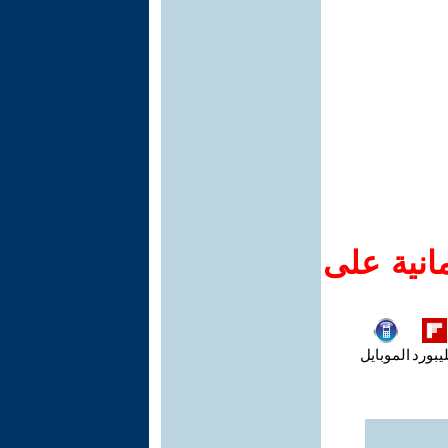
انية على
يبورد
الموبايل