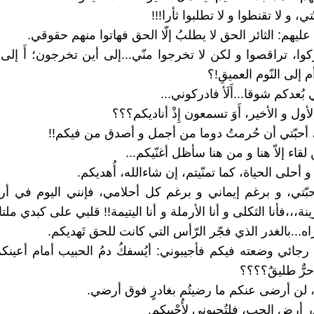
ّتي، و لا تقنطوا و لا تطلبوا ثأرا!!!
ليهم: الثائر الحق لا يطلبُ إلّا الحق فهاتوا منهم حقوقي.
ّكوا، تراقصوا و لكن لا تخرجوا منّي...إلى أين تخرجون؛ أَ إلى
أم إلى النّوم العميقِ!؟
عدكم شوقا...أَلَأ فادركوني...
أول و الأخير، أَوَ تسمعون إِذْ أناديكم؟؟؟
، أحبّتي أن حُرمتُ دوما من أجمل و أصدق من فيكم!!
لقاء إلاّ هنا و من هنا سأظل أغنّيكم...
 أحلى الحياة، كما تمنّيتم، إن شاءالله، أُهديكم.
حبّتي، و برغم إيماني و برغم كل أحلامي، فإنني اليوم في 
نة،،،فأنا الثكلى و أنا الأرملة و أنا اليتيمة!! قلبي على كبدي مل
ه...بالغدر الذي فجّر الرّأس التي كانت للحق تَهديكم.
 رجائي وضعته فيكم فأجيبوني: أيُسفكُ دمُ الحبيب أمام أعينكم
 حرٌّ طليقٌ؟؟؟؟
ي، لن أرضى عنكم ما رضيتُم بغادرٍ فوق أرضي.
 أرض الحب، فلتُحيوني لِأُحْيِيكم.