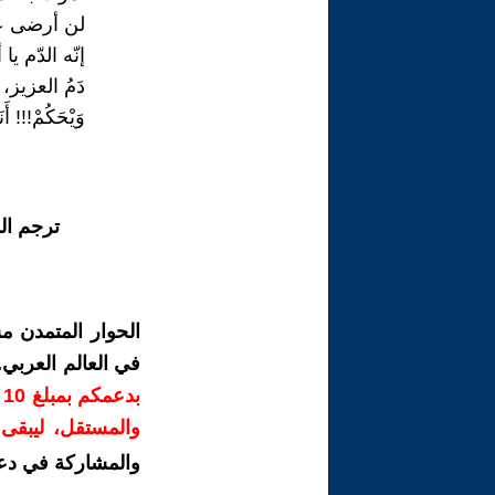
لن أرضى عن
إنّه الدّم يا 
دَمُ العزيز
وَيْحَكُمْ!!! أ
ترجم ال
الحوار المتمدن م
في العالم العربي
ب
والمستقل، ليبقى ص
والمشاركة في دع