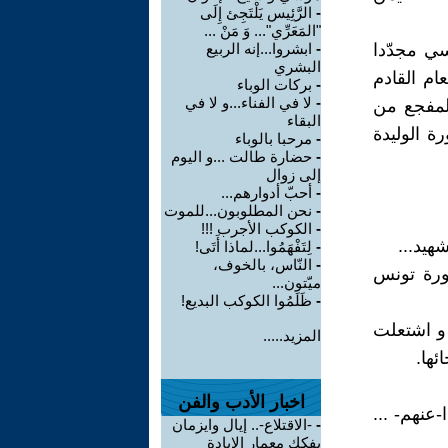
-
الرَّئِيس يَلْتَجِئ إِلَى
ʺالمَعَرِّيʺ... وَ مَنْ ...
تونسي مجدّدا
-
ابشروا...إنه الربيع
البشري
ام القادم
-
بركات الوباء
-
لا في الفناء...و لا في
المفجع من
البقاء
ة الوليدة
-
مرحبا بالوباء
-
حضارة طالت ...و اليوم
إلى زوال
-
أحبّ أدوارهم...
-
نحن المطلوبون...للموت
-
الكوكب الأجرب !!!
هيد...
-
لِتَفْهَمُوا...لماذا أَتَى!
-
النّاس، بالخوف،
ثورة تونس
ميّتون...
-
ظَلَمُوا الكوكب البديع!
 و اشتعلت
المزيد.....
ئها.
اخبار الأدب والفن
-عنهم- ...
-
-الاقتلاع-.. إيال وايزمان
يفكك معمار الإبادة