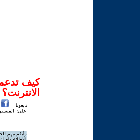
كيف تدعم-
الانترنت؟
تابعونا
على:
الفيسب
رأيكم مهم للج
للاطلاع وإضافة