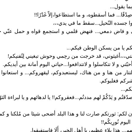
ما يقول...
ْقًا... فما أسقطوه، و ما استطاعوا،إلاّ غَدْرًا!!
 جسده النّحيل...سقط ما في يدي،،،
 و فاض دمعي... فنهض قلمي و استجمع قواه و حمل عنّي حلُ
يكم يا من يسكن الوطن فيكم...
بتي،،،أغيثوني، قد خرجت من رحِمي وحوش تبغيني لِتُفنيكم!
 أحبّتي و لا تتكاسلوا و لاتتدافعوا...حياتي اليوم أمانة بين أيديكم.
تتار من هنا و من هناك، ليستعبدوكم، ليقهروكم... و استعانوا 
ركم فغلبوكم.
م...
دّقتُم و يَدُكُمْ لهم مددتُم...فعقروكم!! يا لدهائهم و يا لبراءة الثوّ
ن لكم: ثورتكم صارت لنا و هذا البلد أضحى شيئا من مُلكنا و كما 
اليوم نُورِيكُم!!
م... هذا بلاء عظيم، يا أهل الخير، أَلَا فاستفيقوا.