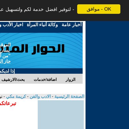
موافق - OK
لتوفير افضل خدمة لكم ولتسهيل عملي
أخبار عامة
-
وكالة أنباء المرأة
-
اخبار الأدب و
الموقع
يسارية
"من أج
حاز ال
إذا لديك
الزوار
اضافة/خدمات
بحث/الارشيف
الصفحة الرئيسية
-
الادب والفن
-
كريمة مكي
- ت
تبرعاتكم