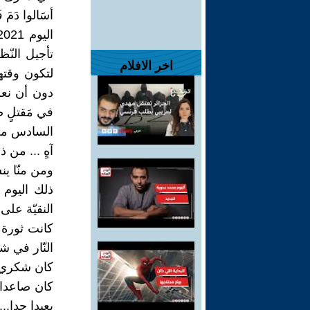
أسَالوا دَمَ
تأجيل النّ
اخر الافلام
لتكون وقته
دون أن نعر
في مَقتلٍ ص
السادس من 
آهٍ ... من 
ومن منّا ين
ذلك اليوم 
النقيّة على
كانت ثورة 
النّار في ش
كان شكري قا
كان صاعدا ن
بعيدا جدا...