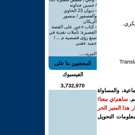
/ حسين جداونه
-
ديوان 23 الحاوي
والعصفور / منصور
الريكان
شكري.
-
كتاب «عين على القصة
القصيرة: تأملات نقدية في
تسع رؤى قصصية م ... /
حميد عقبي
المزيد.....
Transl
المعجبين بنا على
الفيسبوك
3,732,970
اعية، والمساواة
م.
ساهم/ي معنا!
رار هذا المنبر الحر
معلومات التحويل