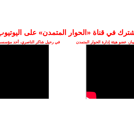
شترك في قناة «الحوار المتمدن» على اليوتيوب
ز، عضو هيئة إدارة الحوار المتمدن
في رحيل شاكر الناصري، أحد مؤسسي 