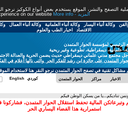
ة التصفح والنشر، الموقع يستخدم بعض أنواع الكوكيز نرجو النق
More info - المزيد
experience on our website
الفن
-
وكالة أنباء اليسار
-
وكالة أنباء العلمانية
-
وكالة أنباء العمال
-
وكا
الاقتصاد
-
اخبار الطب والعلوم
 الرئيسي لمؤسسة الحوار المتمدن
، علمانية، ديمقراطية، تطوعية وغير ربحية
ل مجتمع مدني علماني ديمقراطي حديث يضمن الحرية والعدالة الاجتم
حوار المتمدن على جائزة ابن رشد للفكر الحر والتى نالها أعلام في الفك
م مشاكل تقنية في تصفح الحوار المتمدن نرجو النقر هنا لاستخدام الموقع
كوردي
English
الاخبار
مراكز
الحوار المتمدن
ونس تناديكم...يا من يسكن الوطن فيكم
 وتبرعاتكن المالية تحفظ استقلال الحوار المتمدن، فشاركونا 
استمرارية هذا الفضاء اليساري الحر