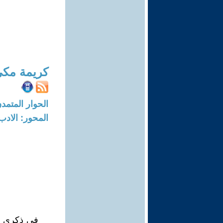
كريمة مك
الحوار المتمدن-العدد: 7091 - 21
المحور: الادب
في ذكرى مو