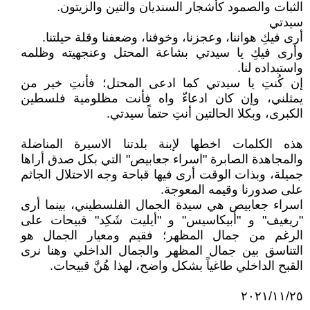
الثبات والصمود كأشجار السنديان والتين والزيتون.
سيدتي
أرى فيكِ هواننا، وعجزنا، وخوفنا، وضعفنا وقلة حيلتنا.
وأرى فيكِ يا سيدتي بشاعة المحتل وعنجهيته وظلمه
واستبداده لنا.
إن كُنتِ يا سيدتي كما ادعى المحتل؛ فأنتِ خير من
يمثلني، وإن كان ادعاءّ واه فأنت مظلومية فلسطين
الكبرى، وبكلا الحالتين أنتِ حتماً سيدتي.
هذه الكلمات اخطها لإبنة بلدتنا الاسيرة المناضلة
والمجاهدة الصابرة "اسراء جعابيص" التي بكل صدق أراها
جميلة، وبذات الوقت أرى فيها قباحة وجه الاحتلال الجاثم
على صدورنا وقيمه المعوجة.
اسراء جعابيص هي سيدة الجمال الفلسطيني، بينما أرى
"ريغيف" و "أبيكاسيس" و "أيليت شَكِد" قبيحات على
الرغم من جمال المظهر؛ فقيم ومعيار الجمال هو
التناسق بين جمال المظهر والجمال الداخلي وهنا نرى
القبح الداخلي طاغياً بشكل واضح، لهذا هُنَّ قبيحات.
٢٠٢١/١١/٢٥