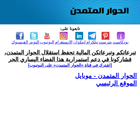
تابعونا على:
بودكاست
بنترست
تيلكرام
لينكدإن
الانستغرام
اليوتيوب
التويتر
الفيسبوك
تبرعاتكم وتبرعاتكن المالية تحفظ استقلال الحوار المتمدن،
فشاركونا في دعم استمرارية هذا الفضاء اليساري الحر
[اشترك في قناة ‫«الحوار المتمدن» على اليوتيوب]
الحوار المتمدن - موبايل
الموقع الرئيسي