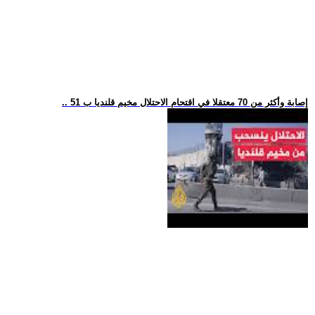
.. 51 إصابة وأكثر من 70 معتقلا في اقتحام الاحتلال مخيم قلنديا ب