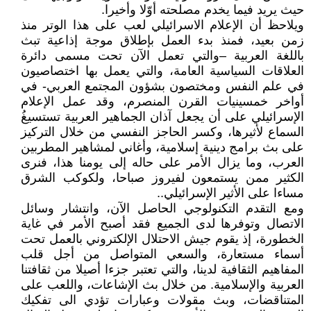
حيث يريد فيما يخدم مصلحته أوّلا وأخيرا.
ويلاحظ أن الإعلام الاسرائيلي لعب على هذا الوتر منذ
زمن بعيد، فمنذ بدء العمل بإطلاق موجة إذاعية تبث
باللغة العربية –والتي تعمل الآن تحت مسمى دائرة
العلاقات السياسية العامة، والتي يعمل بها اختصاصيون
في علم النفس ومختصون بشؤون المجتمع العربي- في
أواخر خمسينيات القرن المنصرم، وقد عمل الإعلام
الإسرائيلي على أن يجعل آذان الجماهير العربية تستسيغُ
السماع لأثيرها، وكسر الحاجز النفسي من خلال التركيز
على بث برامج دينية إسلامية، وأغاني لمشاهير المطربين
العرب، وما يزال الأمر على حاله إلى يومنا هذا، فنرى
الكثير ممن يستمعون لفيروز صباحا، ولكوكب الشرق
مساءا على الأثير الإسرائيلي..
ومع التقدم التكنولوجي الحاصل الآن، وانتشار وسائل
الاتصال وتوفرها لدى الجميع فقد أصبح الأمر في غاية
الخطورة، إذ يقوم جيش الاحتلال الإلكتروني بالعمل تحت
أسماء مستعارة، والسعي المتواصل من أجل قلب
المفاهيم الثقافية لدينا، والتي تعتبر جزءا أصيلا من ثقافتنا
العربية والإسلامية. من خلال بث الإشاعات، واللعب على
المتناقضات، وبث مقولات وعبارات تؤدي الى تفكيك