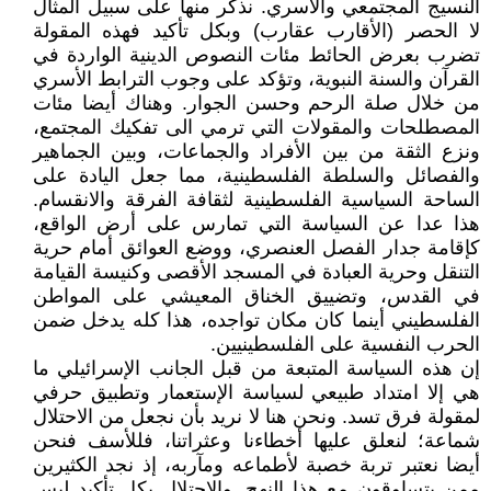
النسيج المجتمعي والأسري. نذكر منها على سبيل المثال
لا الحصر (الأقارب عقارب) وبكل تأكيد فهذه المقولة
تضرب بعرض الحائط مئات النصوص الدينية الواردة في
القرآن والسنة النبوية، وتؤكد على وجوب الترابط الأسري
من خلال صلة الرحم وحسن الجوار. وهناك أيضا مئات
المصطلحات والمقولات التي ترمي الى تفكيك المجتمع،
ونزع الثقة من بين الأفراد والجماعات، وبين الجماهير
والفصائل والسلطة الفلسطينية، مما جعل اليادة على
الساحة السياسية الفلسطينية لثقافة الفرقة والانقسام.
هذا عدا عن السياسة التي تمارس على أرض الواقع،
كإقامة جدار الفصل العنصري، ووضع العوائق أمام حرية
التنقل وحرية العبادة في المسجد الأقصى وكنيسة القيامة
في القدس، وتضييق الخناق المعيشي على المواطن
الفلسطيني أينما كان مكان تواجده، هذا كله يدخل ضمن
الحرب النفسية على الفلسطينيين.
إن هذه السياسة المتبعة من قبل الجانب الإسرائيلي ما
هي إلا امتداد طبيعي لسياسة الإستعمار وتطبيق حرفي
لمقولة فرق تسد. ونحن هنا لا نريد بأن نجعل من الاحتلال
شماعة؛ لنعلق عليها أخطاءنا وعثراتنا، فللأسف فنحن
أيضا نعتبر تربة خصبة لأطماعه ومآربه، إذ نجد الكثيرين
ممن يتساوقون مع هذا النهج. والاحتلال بكل تأكيد ليس