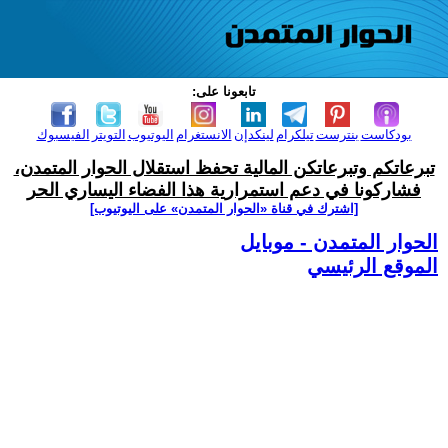
تابعونا على:
بودكاست
بنترست
تيلكرام
لينكدإن
الانستغرام
اليوتيوب
التويتر
الفيسبوك
تبرعاتكم وتبرعاتكن المالية تحفظ استقلال الحوار المتمدن،
فشاركونا في دعم استمرارية هذا الفضاء اليساري الحر
[اشترك في قناة ‫«الحوار المتمدن» على اليوتيوب]
الحوار المتمدن - موبايل
الموقع الرئيسي