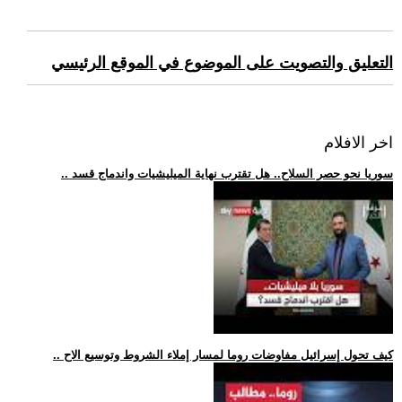
التعليق والتصويت على الموضوع في الموقع الرئيسي
اخر الافلام
.. سوريا نحو حصر السلاح.. هل تقترب نهاية الميليشيات واندماج قسد
.. كيف تحول إسرائيل مفاوضات روما لمسار إملاء الشروط وتوسيع الاح