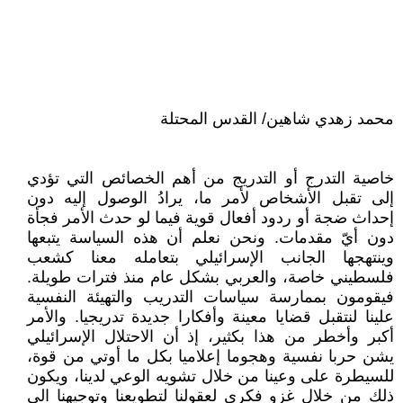
محمد زهدي شاهين/ القدس المحتلة
خاصية التدرج أو التدريج من أهم الخصائص التي تؤدي
إلى تقبل الأشخاص لأمر ما، يرادُ الوصول إليه دون
إحداث ضجة أو ردود أفعال قوية فيما لو حدث الأمر فجأة
دون أيّ مقدمات. ونحن نعلم أن هذه السياسة يتبعها
وينتهجها الجانب الإسرائيلي بتعامله معنا كشعب
فلسطيني خاصة، والعربي بشكل عام منذ فترات طويلة.
فيقومون بممارسة سياسات التدريب والتهيئة النفسية
علينا لنتقبل قضايا معينة وأفكارا جديدة تدريجيا. والأمر
أكبر وأخطر من هذا بكثير، إذ أن الاحتلال الإسرائيلي
يشن حربا نفسية وهجوما إعلاميا بكل ما أوتي من قوة،
للسيطرة على وعينا من خلال تشويه الوعي لدينا، ويكون
ذلك من خلال غزو فكري لعقولنا لتطويعنا وتوجيهنا الى