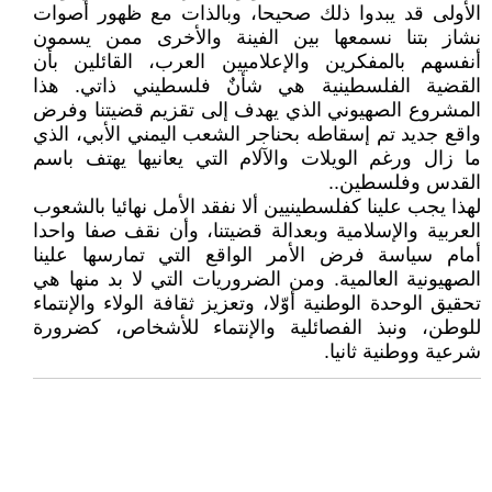
الأولى قد يبدوا ذلك صحيحا، وبالذات مع ظهور أصوات
نشاز بتنا نسمعها بين الفينة والأخرى ممن يسمون
أنفسهم بالمفكرين والإعلاميين العرب، القائلين بأن
القضية الفلسطينية هي شأنٌ فلسطيني ذاتي. هذا
المشروع الصهيوني الذي يهدف إلى تقزيم قضيتنا وفرض
واقع جديد تم إسقاطه بحناجر الشعب اليمني الأبي، الذي
ما زال ورغم الويلات والآلام التي يعانيها يهتف باسم
القدس وفلسطين..
لهذا يجب علينا كفلسطينيين ألا نفقد الأمل نهائيا بالشعوب
العربية والإسلامية وبعدالة قضيتنا، وأن نقف صفا واحدا
أمام سياسة فرض الأمر الواقع التي تمارسها علينا
الصهيونية العالمية. ومن الضروريات التي لا بد منها هي
تحقيق الوحدة الوطنية أوّلا، وتعزيز ثقافة الولاء والإنتماء
للوطن، ونبذ الفصائلية والإنتماء للأشخاص، كضرورة
شرعية ووطنية ثانيا.