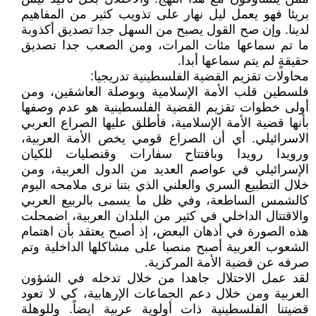
بريئا فهو يعمل ليل نهار على تذويب كثير من المفاهيم
لدينا. وإن صح القول يصبح من السهل جدا تصديق أكذوبة
ما تم سماعها مئات المرات، ومن الصعب جدا تصديق
حقيقةٍ لم يتم سماعها أبدا.
محاولات تقزيم القضية الفلسطينية تدريجيا:
فلسطين قلب الأمة الإسلامية وبوصلة العاشقين، ومن
أولى خطوات تقزيم القضية الفلسطينية هو عدم وصفها
بأنها قضية الأمة الإسلامية، فأطلق عليها الصراع العربي
الاسرائيلي. أي أن الصراع قومي يخص الأمة العربية،
ورويدا رويدا وبافتتاح سفارات وقنصليات للكيان
الإسرائيلي في عواصم العديد من الدول العربية، ومن
خلال التطبيع السري والعلني الذي بتنا نرى ملامحه اليوم
كالشمس الساطعة، وفي ظل ما يسمى بالربيع العربي
والاقتتال الداخلي في كثير من البلدان العربية، اضمحلت
هذه الصورة في أذهان البعض، إذ أصبح يعتقد بأن اهتمام
الشعوب العربية أصبح منصبا على مشاكلها الداخلية وتم
صرفه عن قضية الأمة المركزية.
لقد عمل الاحتلال جاهدا من خلال تدخله في الشؤون
العربية ومن خلال دعم الجماعات الإرهابية، كي لا تعود
قضيتنا الفلسطينية ذات أولوية عربية ايضاً. وللوهلة