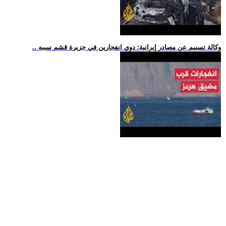
.. وكالة تسنيم عن مصادر إيرانية: دوي انفجارين في جزيرة قشم سببه