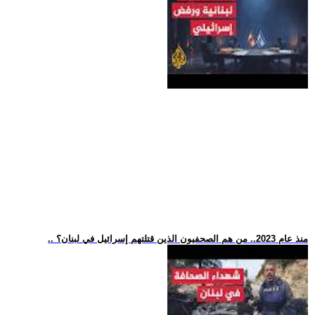
.. منذ عام 2023.. من هم الصحفيون الذين قتلتهم إسرائيل في لبنان؟