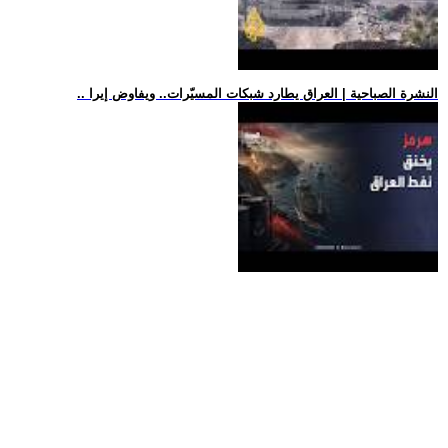
.. النشرة الصباحية | العراق يطارد شبكات المسيّرات.. ويفاوض إيرا