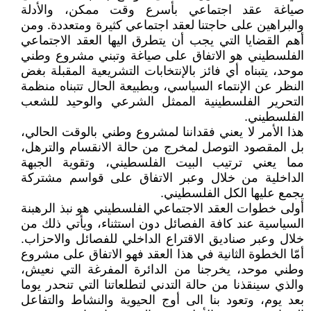
صياغة عقد اجتماعي بأسرع وقت ممكن، والأدلة
والبراهين على حاجتنا لعقد اجتماعي كثيرة ومتعددة. ومن
أهم القضايا التي يجب أن يتطرق اليها العقد الاجتماعي
الفلسطيني هو الاتفاق على صياغة وتبني مشروع وطني
موحد، يتبناه أي فائز بالإنتخابات التشريعية المقبلة بغض
النظر عن الإنتماء السياسي، وبطبيعة الحال تتبناه منظمة
التحرير الفلسطينية الممثل الشرعي والوحيد للشعب
الفلسطيني.
هذا الأمر لا يعني فقداننا لمشروع وطني بالوقت الحالي،
بل المقصود التوصل لمخرج من حالة الانقسام والترهل،
مما يعني ترتيب البيت الفلسطيني، وتقوية الجبهة
الداخلية من خلال وعبر الاتفاق على قواسم مشتركة
يجمع عليها الكل الفلسطيني.
أولى خطوات العقد الاجتماعي الفلسطيني هو نبذ الرهبنة
السياسية عند كافة الفصائل دون استثناء، ويأتي ذلك من
خلال وعبر صناديق الاقتراع الداخلي للفصائل والاحزاب.
أمّا الخطوة الثانية في هذا العقد فهو الاتفاق على مشروع
وطني موحد، يخرجنا من الدائرة المفرغة التي نعيش،
والذي سينقذنا من حالة التدني لتطلعاتنا التي تنحدر يوما
بعد يوم، وتعود بنا الى أوج الحيوية والنشاط والتفاعل