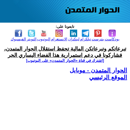
تابعونا على:
بودكاست
بنترست
تيلكرام
لينكدإن
الانستغرام
اليوتيوب
التويتر
الفيسبوك
تبرعاتكم وتبرعاتكن المالية تحفظ استقلال الحوار المتمدن،
فشاركونا في دعم استمرارية هذا الفضاء اليساري الحر
[اشترك في قناة ‫«الحوار المتمدن» على اليوتيوب]
الحوار المتمدن - موبايل
الموقع الرئيسي