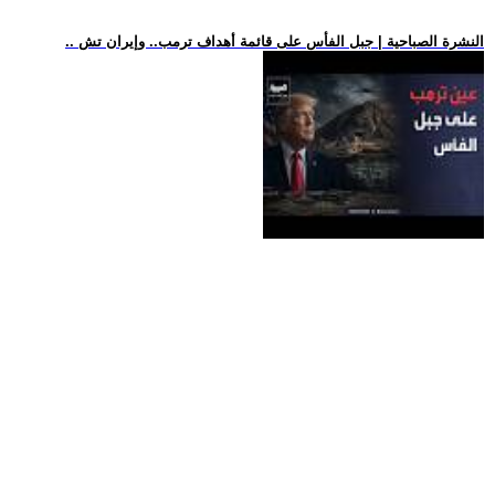
.. النشرة الصباحية | جبل الفأس على قائمة أهداف ترمب.. وإيران تش