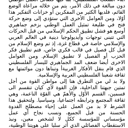
دون مبالغة في ذلك الأمر، يتم من خلاله مراعاة الوضع
القائم، فلديها الكثير من المفكرين أو خزانات التفكير هذا
أوّلا، ومن العوامل الأخرى التي ستؤدي إلى وضع حركة
فتح في طليعة تمثيل العمل الوطني بزخم جماهيري
أوسع هو فشل تطبيق الحكم الإسلامي من قبل الحركات
التي تتبنى توجهات وآيديولوجيا دينية في العالم العربي
والإسلامي خاصة في قطاع غزة، إذ تم وضع الإسلام من
قبل كل فصيل في قالب فكري خاص، فتم تطبيق فكر
الحزب أو الفصيل لا تطبيق الإسلام. ومن العوامل
الاخرى أيضا ضعف المد الجماهيري لليسار الفلسطيني
الذي قام بنقل الأفكار الغربيةأ وتبناها دون موائمتها مع
ثقافة شعبنا الفلسطيني العربية والإسلامية.
ولا بد لي من التطرق هنا إلى مواطن القوة من أجل
تمتين جبهتنا الداخلية، فإن القوة لأي كيان تنقسم الى
قسمين، القسم الأوّل والأهمّ هي القوّة الناعمة، وهي
ثقافة المجتمع وترابطه اجتماعيا، وسياسيا. ولتحقيق هذا
الشرط لا بد من العمل على إحياء مصطلح القدوة
الحسنة من قبل الجميع، ونسب نجاح أي عمل
مؤسساتي للمؤسسة ككل لا لشخص معين، ونبذ
الاستقطاب الفصائلي الذي أثر سلبا على هويتنا الوطنية،