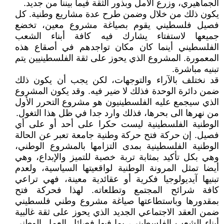
الجماهيري، وزرع الأمل وبذور الثقة فيما بيننا من جديد.
يكون ذلك من خلال وضمن طرح عدة مشاريع وطنية. كل
فصيل فلسطيني يقوم بصياغة مشروع معين، تخضع
جميعها لاستفتاء يشارك فيه كافة أبناء الشعب
الفلسطيني أينما كان مكان تواجدهم في أصقاع هذه
المعمورة. المشروع الذي يحوز على ثقة الفلسطينيين يتم
تبنيه مباشرة.
قد نختلف بالآراء والتوجهات، لكن يجب أن يكون ذلك
ضمن دائرة الوحدة فذلك لا ضير فيه. وقد يكون المشروع
الذي سيجمع عليه الفلسطينيون هو مشروع التحرر الأول
من نهرها الى بحرها، فذلك وارد جدا في ظل هذا التغول.
الوطنية الفلسطينية ليست حكرا على أحد أو على أي
فصيل. إن حركة فتح حركة وطنية جامعة تعبر عن الحالة
الوطنية الفلسطينية بمدى التزامها بالمشروع الوطني،
وهي بكل تأكيد بمثابة تربة خصبة للتميز والإبداع، وهي
أيضا تمثل المرونة الوطنية لواقعيتها السياسية، ولعدم
تبنيها آيديولوجيا فكرية أو عقائدية معينة، فهي تراعي
كافة شرائح المجتمع وتطلعاته. لهذا فحركة فتح
بمقدورها وباستطاعتها صياغة مشروع وطني فلسطيني
ضمن العقد الاجتماعي الجديد الذي يحوز على ثقة غالبية
أبناء الشعب الفلسطيني، بما فيها فصائل العمل الوطني