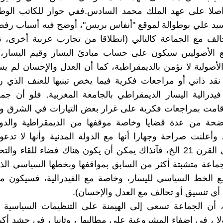
واصلا على عهد الملك محمد السادس.ففي حوار للكاتب الو
سيد علي بوطوالة لموقع "أنفاس بريس"، أوضح فيه أسباب رفض
حالف مع الجماعة كالتالي (انطلاقا من تجارب عربية أخرى، تب
ع الأصوليين سيكون على حساب مبادئ اليسار وقيم اليسار،
الأصولية لا تؤمن بالديمقراطية، كما أن العدل والإحسان لم يس
قد ذاتي أو مراجعات فكرية فيما يخص تبنيها للعنف الذي ر
درالية اليسار الديمقراطي بالجامعة المغربية. فلو أن جم
قامت بمراجعات فكرية على غرار بعض التيارات في الشرق 
حة من عدة قضايا وخاصة موقفها من الديمقراطية والدولة
أعلنت صراحة وجهارا أنها مع الدولة المدنية وأنها لا تدعو
الخلافة في القرن 21 الخ، فآنذاك يمكن أن يكون هناك فضاء للقاء وا
ماعة متشبتة أكثر من السابق بمواقفها وبخطها السياسي ال
ع الخط السياسي لليسار، وخاصة مع الفيدرالية، فسيكون 
 أي تنسيق أو تحالف مع العدل والإحسان).
 أن الجماعة تسعى إلى الهيمنة على التنظيمات السياسية و
ولا ، في إضفاء المشروعية على مطالبها ، وثانيا ، في حشد أك