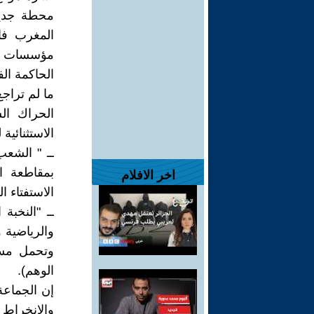
محطة جديد
المغرب فا
مؤسسات شكل
الحاكمة الف
ما لم تراج
الحراك ال
الاستثنائية لل
ــ " الشع
اخر الافلام
الاستفتاء ا
ــ "النخبة 
والرياضية 
وتحمل مسؤ
الوهم).
إن الجماعة
والانخراط 