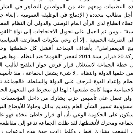
ه التنظيمات ومعهم فئة من المواطنين للتظاهر في الشار
جل مطالب محددة ( الإدماج في الوظيفة العمومية ، إلغاء جوا
عطاء انطباع لدى الرأي العام الوطني والدولي أن النظام الم
ية" ، ومن ثم العمل على تحويل الاحتجاجات إلى نواة "للقوم
ى الطريقة الخمينية . إلا أن وعي مكونات المعارضة السياسية ،
هج الديمقراطي"، بأهداف الجماعة أفشل كل خططتها و
استغلال حركة 20 فبراير سنة 2011 لتفجير "القومة" ضد النظام .
ل خطة الجماعة لاستغلال قرار فرض جواز التلقيح لتأليب ا
ن خلفها الدولة والنظام . لا شيء يشغل الجماعة ، منذ تأسي
نظام وإعداد القوة للزحف على الدولة والسلطة. فالجماعة 
اجتماعية مهما كانت طبيعتها ؛ لهذا لن تنخرط في المجهود ال
ولن تعمل على تأسيس حزب يشارك من داخل المؤسسات ا
ؤولية تسيير الشأن العام وتقديم بدائل وحلولا للأوضاع التي 
سيكون على الحكومة الوعي بأن أي قرار خاطئ تتخذه فهو ع
لجماعة ومحرك لأنشطتها. لقد ظلت الجماعة تدعو إلى مقاطعة ا
ل الشعب يشارك فيها ، وكلما زادت حدة هذه الدعوات ز