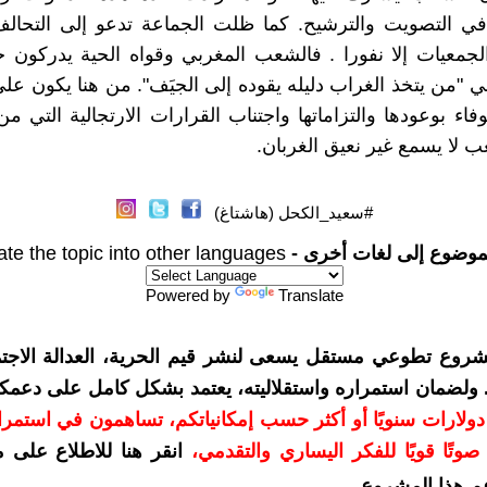
في التصويت والترشيح. كما ظلت الجماعة تدعو إلى التحالف
الجمعيات إلا نفورا . فالشعب المغربي وقواه الحية يدركون 
بي "من يتخذ الغراب دليله يقوده إلى الجيَف". من هنا يكون عل
وفاء بوعودها والتزاماتها واجتناب القرارات الارتجالية التي م
 لا يسمع غير نعيق الغربان.
#سعيد_الكحل (هاشتاغ)
موضوع إلى لغات أخرى -
ate the topic into other languages
Powered by
Translate
شروع تطوعي مستقل يسعى لنشر قيم الحرية، العدالة الاجتم
. ولضمان استمراره واستقلاليته، يعتمد بشكل كامل على دعمك
دعمكم بمبلغ 10 دولارات سنويًا أو أكثر حسب إمكانياتكم، تساهمون في استم
وتًا قويًا للفكر اليساري والتقدمي
،
انقر هنا للاطلاع على 
م هذا المشروع
.