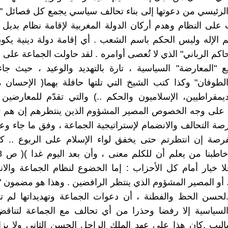
لرئيسي من دعوتها إلى بناء تحالف سياسي يجمع كل فصائل "
ب على النظام وهدم أركان الدولة المغربية لإقامة نظام بديل
 الإله وليس الحكم باسم الشعب . أي إقامة دولة دينية يكو
حاكم الرباني" الذي لا تُعصى أوامره . لقد حاولت الجماعة على 
 "المعارضة" السياسية ، تارة بالتهديد والوعيد ، حيث جا
الطوفان" وكذا كتب الشيخ التي تلتها حافلة بهما( الإحسان 
ديمقراطيين، الإسلاميون والحكم ..) والتي تقدّم للمعارضين ا
ن على وجه الخصوص المصير المشؤوم الذين ينتظرهم إن هم ت
صة التحالف والانضمام لإستراتيجية الجماعة ، وفق ما جاء وع
فرصة إن انتظرتم حتى يخفق لواء الإسلام على الربوع .. ك
فلا خيار أمام كل الأحزاب : إما الخضوع لنظام الجماعة وال
أو المصير المشؤوم الذي ينتظر الرافضين . وهذا هو مضمون "ا
.لحسن الحظ والفطنة ، أن دعوات الجماعة وتهديداتها لم ت
السياسية إلا رفضا وحذرا من أي تحالف مع الجماعة لتناقض
ساليب .كان هذا على عهد الملك الراحل الحسن الثاني ولا ي