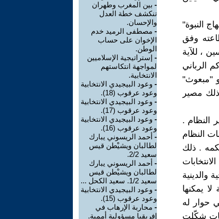
-
بين المغرب وطهران
تنكشف خطة العدل
والإحسان.
ج النبوة"
-
مصطفى الرميد خدم
اعته وفق
الإخوان على حساب
الوطن.
ن ، للآية
-
إستراتيجية الإسلاميين
كم الرباني
لمواجهة انتكاستهم
الانتخابية.
و "مبعوث"
-
وعود البيجيدي الانتخابية
 ذلك مصير
وعود عرقوب (18).
-
وعود البيجيدي الانتخابية
وعود عرقوب (17).
-
وعود البيجيدي الانتخابية
 النظام .
وعود عرقوب (16).
ت النظام
-
أحمد الريسوني يبارك
لطالبان ويشيْطن قيس
كمه . ذلك
سعيد 2/2.
لانتخابات
-
أحمد الريسوني يبارك
لطالبان ويشيْطن قيس
 والدينية
سعيد 1/2. سعيد الكحل ...
لا يمكنها
-
وعود البيجيدي الانتخابية
وعود عرقوب (15).
ي حوار له
-
محاربة الإرهاب في
 هذه الانتخابات شكّلت
إفريقيا مسؤولية أممية.