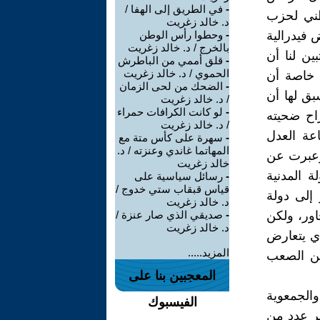
-
في الطريق إلى الهفا /
طني لحزب
د. خالد زغريت
 فيدرالية
-
وحطوا رأس الوطن
بالخرج / د. خالد زغريت
ين لنا أن
-
قلق أممي من الباطرش
الحموي / د. خالد زغريت
 خاصة أن
-
الضحك من لحى الزمان
بق لها أن
/ د. خالد زغريت
-
لو كانت الكرافات حمراء
اح ضحيته
/ د. خالد زغريت
اعة العدل
-
سهرة على كأس متة مع
المهاتما غاندي وعنزته / د.
وعبرت عن
خالد زغريت
 المدنية
-
رسائل سياسية على
قياس قبقاب ستي خدوج /
 إلى دولة
د. خالد زغريت
لتحاور، ولكن
-
صديقي الذي صار عنزة /
د. خالد زغريت
ذي يتعارض
المزيد.....
من الصعب
المعجبين بنا على
الجمعوية
الفيسبوك
بر عدد من