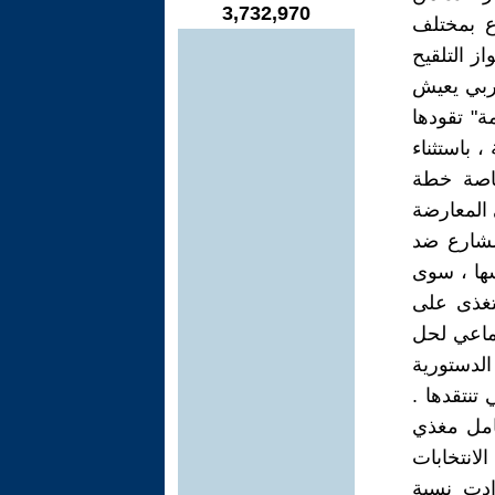
3,732,970
ع بمختلف
ز التلقيح
غربي يعيش
ة" تقودها
 باستثناء
خاصة خطة
 وها هي المعارضة
لشارع ضد
سها ، سوى
تتغذى على
جماعي لحل
لدستورية
تنتقدها .
امل مغذي
لانتخابات
ادت نسبة