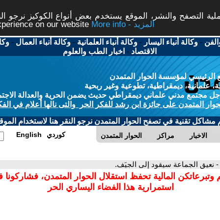
ة التصفح والنشر، الموقع يستخدم بعض أنواع الكوكيز نرجو النق
More info - المزيد
experience on our website
الفن
-
وكالة أنباء اليسار
-
وكالة أنباء العلمانية
-
وكالة أنباء العمال
-
وكا
الاقتصاد
-
اخبار الطب والعلوم
 الرئيسي لمؤسسة الحوار المتمدن
، علمانية، ديمقراطية، تطوعية وغير ربحية
ل مجتمع مدني علماني ديمقراطي حديث يضمن الحرية والعدالة الاجتم
حوار المتمدن على جائزة ابن رشد للفكر الحر والتى نالها أعلام في الفك
م مشاكل تقنية في تصفح الحوار المتمدن نرجو النقر هنا لاستخدام الموقع
كوردي
English
الاخبار
مراكز
الحوار المتمدن
- نعيق الجماعة سيقود إلى الجيَف.
 وتبرعاتكن المالية تحفظ استقلال الحوار المتمدن، فشاركونا 
استمرارية هذا الفضاء اليساري الحر