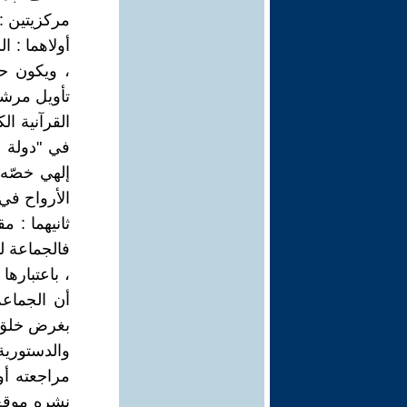
مركزيتين :
أولاهما : ا
، ويكون ح
تأويل مرشد
القرآنية ال
في "دولة ا
إلهي خصّه 
الأرواح في 
ثانيهما : 
فالجماعة ل
، باعتباره
أن الجماعة
بغرض خلق أ
والدستورية
مراجعته أو 