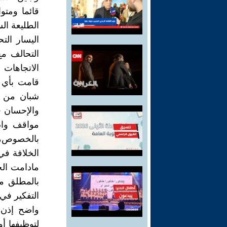
قائما ومت
الطليعة ال
اليسار الت
التحالف م
الاتجاهات 
قامت بأي ن
شبان من في
والإحسان 
مواقف واض
بالخصوص، و
مادامت الج
بالمطلق م
التفكير في
واضح إذن،
لتوظيفها أ