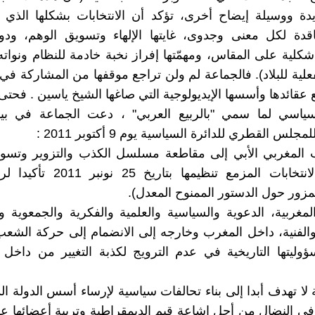
ة ووسيلة إيضاح أخرى، تؤكد أن الانتخابات بشكلها الذي
قدة لكل معنى وجدوى، غايتها الإلهاء وتسويق الوهم، ودور
ية على المقاس، ومهمّتها إفراز نخبة خادمة للنظام ونواته
علية للبلاد). فالجماعة لم ولن تراجع موقفها من المشاركة في ا
ع عقائدها وأسسها الإيديولوجية التي صاغها الشيخ ياسين . فحت
سياسي لما سمي "بالربيع العربي" ، دعت الجماعة في بيا
مجلس القطري للدائرة السياسية يوم 9 أكتوبر 2011 :
ب المغربي الأبي إلى مقاطعة مسلسل الكذب والتزوير وتسوي
بمقاطعة الانتخابات المزمع تنظيمها بتا
لمزور حول الدستور الممنوح المعدل).
المغربية، الدعوية والسياسية والعلمية والفكرية والجمعوية وا
والفنية، داخل المغرب وخارجه إلى الانضمام إلى حركة الشعب
وليتها التاريخية في عدم الترويج لكذبة التغيير من داخ
 لا تهدف أبدا إلى بناء تحالفات سياسية لإرساء أسس الدولة ال
في النضال من أجل إشاعة قيم الديمقراطية وتربية أعضائها على