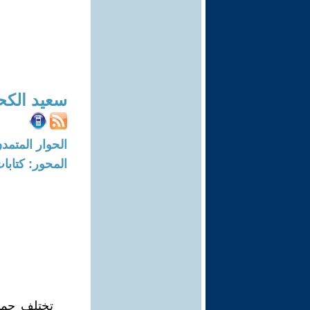
سعيد الكح
الحوار المتمدن-العدد: 7084 - 21
المحور: كتاب
تختلف جما