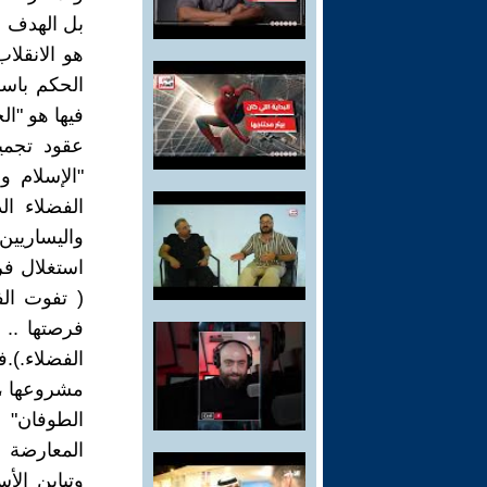
بل الهدف ا
هو الانقلا
الحكم باسم
فيها هو "ال
عقود تجميع
"الإسلام و
الفضلاء ال
واليساريي
استغلال فر
( تفوت ال
الفضلاء.).
مشروعها ، 
الطوفان" 
المعارضة 
وتباين الأ