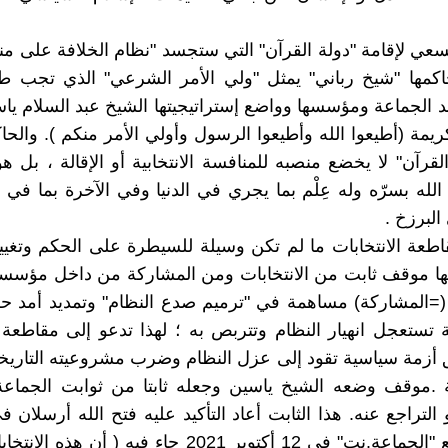
لسعي لإقامة "دولة القرآن" التي ستجسد "نظام الخلافة على منها
اكمها "شيخ رباني" يمثل "ولي الأمر الشرعي" الذي تجب ط
 الجماعة ومؤسسها وواضع إستراتيجيتها الشيخ عبد السلام ياسي
كريمة (أطيعوا الله وأطيعوا الرسول وأولي الأمر منكم ). والحا
لقرآن" لا يخضع منصبه للمنافسة الانتخابية أو الإقالة ، بل ه
الله بسرّه وله عِلْم بما يجري في الدنيا وفي الآخرة بما في
البرزخ .
مقاطعة الانتخابات ما لم تكن وسيلة للسيطرة على الحكم وتغيير
ها موقف ثابت من الانتخابات ومن المشاركة من داخل مؤسسا
ا (=المشاركة) مساهمة في "ترميم صدع النظام" وتمديد أمد ح
 تستعجل انهيار النظام وتتربص به ؛ لهذا تدعو إلى مقاطعة ا
زمة سياسية تقود إلى عزل النظام وضرب مشروعيته التاريخية
 .موقف وضعه الشيخ ياسين وجعله ثابتا من ثوابت الجماعة 
التراجع عنه. هذا الثابت أعاد التأكيد عليه فتح الله أرسلان ف
نشره موقع "الجماعة.نت" في 12 أكتوبر 2021 جاء فيه ( أن