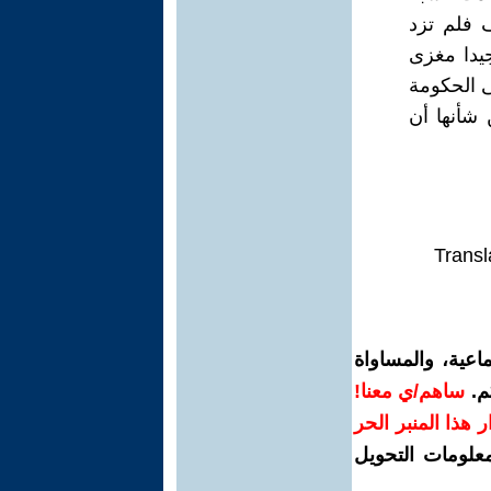
 فلم تزد
جيدا مغزى
ى الحكومة
ن شأنها أن
Transl
اعية، والمساواة
م.
ساهم/ي معنا!
رار هذا المنبر الحر
معلومات التحويل