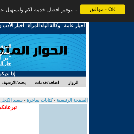
موافق - OK
لتوفير افضل خدمة لكم ولتسهيل عملي
أخبار عامة
-
وكالة أنباء المرأة
-
اخبار الأدب و
الموقع
يسارية
"من أج
حاز ال
إذا لديك
الزوار
اضافة/خدمات
بحث/الارشيف
الصفحة الرئيسية
-
كتابات ساخرة
-
سعيد الكحل
تبرعاتكم