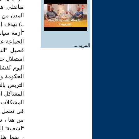
مناضلي هذ
المدن من أ
..) بهدف إ
"أزمة سياس
الجماعة عل
المزيد.....
فصيل "الن
اليوم تُفش
الحكومة وم
التربص بال
المشاكل ال
المشكلات 
في تحمل مس
من هنا ، 
"لشعبية" ا
، بينما ظ