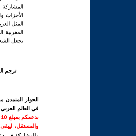
المشاركة 
الأحزابَ و
المثل العر
المغربية ال
تجعل الشعب
ترجم ال
الحوار المتمدن م
في العالم العربي
ب
والمستقل، ليبقى ص
والمشاركة في دع