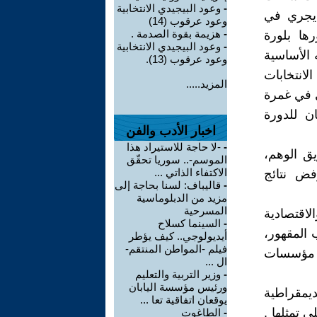
-
وعود البيجيدي الانتخابية
 يجري في
وعود عرقوب (14)
-
هزيمة بقوة الصدمة .
ها بلورة
-
وعود البيجيدي الانتخابية
 الأساسية
وعود عرقوب (13).
لانتخابات
المزيد.....
ى في غمرة
ن للدورة
اخبار الأدب والفن
-
-لا حاجة للاستيراد هذا
ق الوهم،
الموسم-.. سوريا تحقّق
الاكتفاء الذاتي ...
ريخ 25 نونبر 2011 تأكيدا لرفض نتائج
-
قاليباف: لسنا بحاجة إلى
مزيد من الدبلوماسية
المسرحية
لاقتصادية
-
السينما كسلاح
 المقهور،
أيديولوجي.. كيف يؤطر
فيلم -المواطن المنتقم-
ل مؤسسات
ال ...
-
وزير التربية والتعليم
ورئيس مؤسسة اليابان
ديمقراطية
يوقعان اتفاقية تعا ...
 تمثلها .
-
الطاغوت