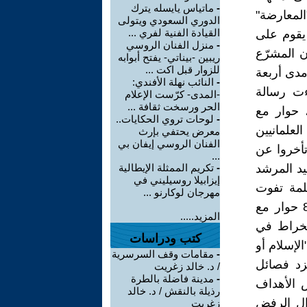
-
ماتياس يايسله يترك
المعارضة"
الدوري السعودي ويتولى
القيادة الفنية لفري ...
 يقوم على
-
منزل الفنان الروسي
ن المشرّع
ريبين -بيناتي- يفتح أبوابه
للزوار قبل اكت ...
مدى أربعة
-
النائب نهلة الأفندي:
ءت رسالة
-المدى- كرّست الإعلام
الحر ورسخت ثقافة ...
، حوار مع
-
لوحات تروي الحكايات..
لعلمانيين
معرض يحتفي بإرث
الفنان الروسي إيفان بي
أخروا عن
...
يد المرشد
-
تكريم الممثلة الإيطالية
إيزابيلا روسيليني في
لمة تفوت
مهرجان لوكارنو ...
فرصتها .. خاطبنا من يعلم أن للكلم معنى ، وأن بعد اليوم غدا )( ص 8 حوار مع
المزيد.....
انخراط في
كتب ودراسات
لإسلام أو
-
مقامات وقف السرسرية
زد فصائل
/ د. خالد زغريت
-
مدينة فاضلة بالطرة
 الأهداف
رذيلة بالنقش / د. خالد
زال الرفض
زغريت