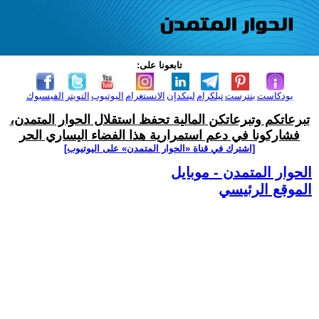
تابعونا على:
بودكاست
بنترست
تيلكرام
لينكدإن
الانستغرام
اليوتيوب
التويتر
الفيسبوك
تبرعاتكم وتبرعاتكن المالية تحفظ استقلال الحوار المتمدن،
فشاركونا في دعم استمرارية هذا الفضاء اليساري الحر
[اشترك في قناة ‫«الحوار المتمدن» على اليوتيوب]
الحوار المتمدن - موبايل
الموقع الرئيسي