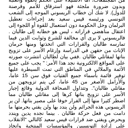
من المجتمعات، أما الاستيلاء على الحكم بالقوة والغلبة
وبدون ضرورة ملجئة فهو استرقاق للأمم وقرصنة
للدول). لا شك أن خطاب الريسوني الموجه إلى الشعب
التونسي ورئيسه قيس سعيد بعد إجراءات تعطيل
البرلمان وحل الحكومة دون استعمال للقوة أو اللجوء إلى
اعتقال مناهضي قراراته ، ليس هو خطابه إلى طالبان .
فالريسوني لا يرى أي مخالفة للشرع وثوابت الدين فيما
تمارسه طالبان والقرارات التي اتخذتها ومنها حرمان
الإناث من حقهن في الدراسة وإرغام الأسر على تزويج
بناتها لمقاتلي طالبان .ففي بيان لطالبان انتشرت صورته
على المواقع الالكترونية نجد هذا الأمر: " يجب على جميع
الأئمة والملالي في المناطق التي تمت السيطرة عليها
توفير قائمة بأسماء جميع الفتيات فوق سن 15 عاما،
والأرامل الأصغر من 45 عاما، كي يتم تزويجهن من
مقاتلي طالبان". وتتداول الصحافة الدولية وقائع إجبار
الأسر على تزويج بناتها كرها إلى مقاتلي طالبان مما
اضطر كثيرا منها إلى الفرار خوفا على مصير بناتها. لن ير
الريسوني هذه الجرائم ولن يندد بها ولن يفتي بحرمتها ما
دامت من فعل حركة طالبان . بينما نجده يدين ويندد
ويحرض ويفتي ضد قرارات قيس سعيد كالتالي “الانقلاب
على إرادة التونسيين والمؤسسات المنتخبة واتخاذ