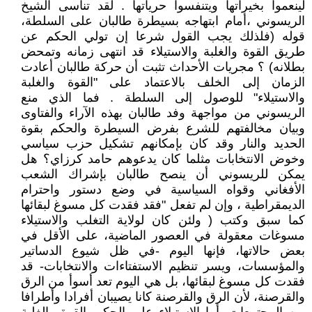
لينعموا بخيراتها ويتنفسوا حرياتها . لقد تناسى الشيخ
الريسوني ،أمام ابتهاجه بسيطرة طالبان على السلطة،
قوله (فلذلك يجب القول شرعا إن تولي الحكم عن
طريق القوة والغلبة والاستيلاء قد انتهى زمانه وتمحض
بطلانه) ؟ مجريات الأحداث تثبت أن حركة طالبان أعادت
الزمان إلى الخلف بالاعتماد على "القوة والغلبة
والاستيلاء" للوصول إلى السلطة . فما الذي منع
الريسوني من مواجهة وفد طالبان بهذه الآراء والفتاوى
وبيان مخالفتهم للشرع بفرض السيطرة والحكم بقوة
الحديد والنار وقد كان بإمكانهم تشكيل حزب سياسي
وخوض الانتخابات مثلما كان يدعوهم حامد كرزاي؟ هل
يمكن للريسوني أن ينصح طالبان بإشراك الشعب
الأفغاني وقواه السياسية في وضع دستور واحترام
الديمقراطية ، وإن لم تفعل "فقد فقدت كل مسوغ لبقائها
كما سبق وكتب ( ولئن كان لولاية التغلب والاستيلاء
مسوغات معقولة في العصور الماضية، على الأقل في
بعض حالاتها، فإنها اليوم -في ظل شيوع الدساتير
والمؤسسات، ويسر تنظيم الاستفتاءات والانتخابات- قد
فقدت كل مسوغ لبقائها، بل هي اليوم تعد أسوأ من الرق
والقرصنة، لأن الرق والقرصنة كانا يصيبان أفرادا وأطرافا