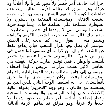
إجراءات أحادية، أمر خطير ولا يجوز شرعاً ولا أخلاقاً ولا
عرفاً، وهو منزلق قد يفاقم الأزمة الحالية ويضاعف
تداعيات الكورونا”. لا تهم الشيخ الريسوني، إذن، حرية
الشعب الأفغاني ومؤسساته المنتخبة ولا دستوره ولا
السيطرة المسلحة على السلطة هناك ، بينما تهمه حرية
الشعب التونسي التي لا يهددها أي خطر أو مصادرة ،
ورغم ذلك قال إنه “مع حرية الشعب الكريم وكرامته
وننتظر منه أن يقول رأيه، كما يجب على الجيش
التونسي أن يظل وفياً لقرار الشعب حيادياً يدافع فقط
عن الشعب لا ينال من كرامة أي تونسي كما حصل في
زمن بن علي” . فالريسوني ينتصر للتنظيم ولا ينتصر
للشعب والوطن . ففي تونس صارت حركة النهضة هي
الخاسر الأكبر بسبب قرارات الرئيس ، لهذا اصطف
الريسوني إلى جانبها وطالب بعودة الديمقراطية واحترام
المؤسسات المنتخبة وكأن تونس جرى بها ما جرى
بأفغانستان . بل إنه استعمل الوجه الثاني للدين الذي لم
يستعمله مع طالبان ، وهو وجه "التحريم" بفتواه التالية
(“الانقلاب على إرادة التونسيين والمؤسسات المنتخبة
واتخاذ إجراءات أحادية، أمر خطير ولا يجوز شرعاً ولا
أخلاقاً ولا عرفاً، وهو منزلق قد يفاقم الأزمة الحالية