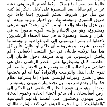
عالميا بعد سوريا وفنزويلا) . وكما أغمض الريسوني عينيه
عن جرائم طالبان بعد السيطرة على كابل ، تنكّر لما كتبه
من قبل حول شروط الحكم الشوري (فما جاءنا عن
طريق الشورى ومؤسساتها، من اختيار وتولية وبيعة، أو
من عزل وإعفاء وإلغاء، أو من "حل وعقد" فهو شرعي
ومشروع، وهو من الإسلام وإليه، لكونه مأمورا به في
القرآن والسنة، ومعمولا به في سنة الخلفاء الراشدين)(
لاحظوا لم يشر الريسوني إلى الديمقراطية ومؤسساتها
كمصدر لشريعة ومشروعية أي حاكم أو نظام). فأين كل
هذا مما ترتكبه طالبان في حق الشعب الأفغاني ؟ لم
يناقش الريسوني في بيانه طريقة دخول طالبان إلى
العاصمة كابل وسيطرتها على القصر الرئاسي ،هل هي
تتماشى مع التعاليم الدينية وتقوم على الاختيار والبيعة أم
تقوم على القتل والترهيب والإكراه؟ كما أنه لم يخضعها
لمعيار الشرع وميزانه ليؤسس لفتواه إما بشرعية نظام
حكمها أو بعدم شرعيته. بل نجده يبارك ويهنئ ويستبشر ؛
وحبذا ، وهو يرى عودة النظام الإسلامي في الحكم إلى
أرض أفغانستان ، أن يدعو أعضاء اتحاده وعموم الدعاة
الذين يتهمون ويحكمون على أنظمة بلدانهم السياسية
"بالطواغيت" إلى الهجرة للعيش في كنف إمارة طالبان