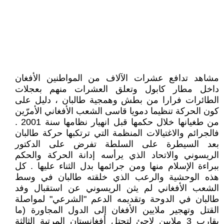
مشاهد تدافع عشرات الآلاف من المواطنين الأفغان
داخل مطار كابول وتعلق العشرات منهم بعجلات
الطائرات فرارا من بطش وهمجية طالبان ، دليل على
كون الحركة تنظيما دمويا قاسى الشعب الأفغاني الأمرّين
من طغيانها خلال حكمها قبل انهيار نظامها سنة 2001 .
فالجرائم والاغتيالات المنظمة التي ترتكبها حركة طالبان
بعد السيطرة على السلطة تفرض على الدكتور
الريسوني والاتحاد الذي يرأسه إدانة الحركة والحكم
ببراءة الإسلام منها ومن جرائمها بدل الثناء عليها . كل
هذه الوحشية والرعب الذي خلقته طالبان في وسط
الشعب الأفغاني لم يثن الريسوني عن استقبال وفد
طالبان في الدوحة وتقديمه الدعم "الشرعي" لمواصلة
القتل وتهجير ملايين الأفغان إلى الدول المجاورة (ما
يقارب 3 ملايين لاجئ لتحتل أفغانستان المرتبة الثالثة