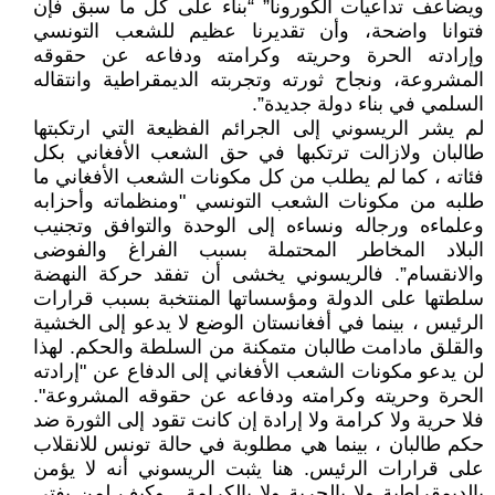
ويضاعف تداعيات الكورونا” “بناء على كل ما سبق فإن
فتوانا واضحة، وأن تقديرنا عظيم للشعب التونسي
وإرادته الحرة وحريته وكرامته ودفاعه عن حقوقه
المشروعة، ونجاح ثورته وتجربته الديمقراطية وانتقاله
السلمي في بناء دولة جديدة”.
لم يشر الريسوني إلى الجرائم الفظيعة التي ارتكبتها
طالبان ولازالت ترتكبها في حق الشعب الأفغاني بكل
فئاته ، كما لم يطلب من كل مكونات الشعب الأفغاني ما
طلبه من مكونات الشعب التونسي "ومنظماته وأحزابه
وعلماءه ورجاله ونساءه إلى الوحدة والتوافق وتجنيب
البلاد المخاطر المحتملة بسبب الفراغ والفوضى
والانقسام”. فالريسوني يخشى أن تفقد حركة النهضة
سلطتها على الدولة ومؤسساتها المنتخبة بسبب قرارات
الرئيس ، بينما في أفغانستان الوضع لا يدعو إلى الخشية
والقلق مادامت طالبان متمكنة من السلطة والحكم. لهذا
لن يدعو مكونات الشعب الأفغاني إلى الدفاع عن "إرادته
الحرة وحريته وكرامته ودفاعه عن حقوقه المشروعة".
فلا حرية ولا كرامة ولا إرادة إن كانت تقود إلى الثورة ضد
حكم طالبان ، بينما هي مطلوبة في حالة تونس للانقلاب
على قرارات الرئيس. هنا يثبت الريسوني أنه لا يؤمن
بالديمقراطية ولا بالحرية ولا بالكرامة . وكيف لمن يفتي