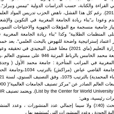
القراءة والكتابة، حسب الدراسات الدولية ”تيمس وبيرلز“. "
الانتخابي 2016). رغم كل هذا الفشل، ناهض الحزب تدريس المواد العل
قدم وعودا بـ"بناء ريادة الجامعة المغربية في التكوين والإشع
از جامعية منسجمة مع المؤهلات الجهوية والاحتياجات التنموي
على المنظمات الطلابية" وكذا "بناء ريادة الجامعة المغربية
 اعتماد إستراتيجية واضحة للنهوض بالبحث العلمي". بعد خ
جاء بلاغ وزارة التعليم (ماي 2021) معلنا فشل البيجيدي في تحقي
احتلت جامعة محمد الخامس بالرباط المرتبة 946 على مس
لمغربية في المراتب المتأخرة : جامعة محمد الأول ( وجدة)
1028 ، وجامعة القاضي عياض (مراكش) بالت
لأفضل جامعات العال
رات رئيسية، وهي:
• جودة البحث (40٪) ولا سيما إجمالي عدد المنشورات ، وعدد ا
ية الجودة ، وعدد المنشورات التي يُستشهد بها ،