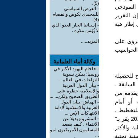
(5).
 التفاوت النموذجي
-
العرض السياسي
للبيجيدي نكوص وانفصام
ي في 3.1 %برسم عام 2015 ). بل إن التقرير
(4).
سية في إطار هبة
-
إسبانيا الجار العدو الذي
لا يُؤمَن مكره .
قروي على
المزيد.....
 الحواسيب
وكالة أنباء العلمانية
-
حاخام اليهود الأكبر في
روسيا: يمكن تسوية
ح للحصيلة
النزاعات في العالم ...
السابقة .
-
بيان الدول العربية
والإسلامية خطوة على
يقدمه من
الطريق الصحيح ولكن... ...
 أو أمام
-
الهباش: بيان الدول
العربية والإسلامية لإدانة
للتخطيط ،
الانتهاكات الإس ...
تقارير لجان برلمانية ..) . هكذا نجد مثلا أن البرنامج الانتخابي للبيجيدي 2016 يقر بـ"
-
المشروع بديلا عن
الانتماء.. كيف يصعد
ة والأكثر
المسلمون الأمريكيون لمو
...
ببنية تحتية