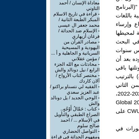
معاداة الإنسان / أحمد
(البرنامج
التاوتي
-
قراءة في تاريخ الاسلام
مية باللغات
المبكر الطبعة الثانية /
اع وإرساء
محمد جعفر ال عيسى
-
الإسلام ضد الحداثة /
ة لمحيطها
فرغان أزيهاري
 في البحث
-
مصادر القرآن من
اليهودية و المسيحية
مس سنوات
السريانية و الجاهلية و أ ...
قه وعوده بعد أن
/ مؤمن عقلاني
-
محادثات مع الله الجزء
توى العالم ،وتلتها باقي
الرابع / نيل دونالد والش
-
مختصر كتاب الأرواح /
 بالترتيب
آلان كاردك
رتيب 1034،وجامعة الحسن الثاني
-
الفقيه لي نتسناو براكتو /
عبد العزيز سعدي
(الدار البيضاء المحمدية) بالترتيب 1075، وفق التصنيف السنوي، لسنة 2021-2022،
-
الوحي الجديد / يل دونالد
م الصادر عن "مركز تصنيف الجامعات العالمية"( Global 2000
والش
-
كتاب : حَمَّالُ أَوْجُهٍ..
List by the Center for World University Rankings). ويعتمد تصنيف CWUR على
الصراع الطبقي والتأويل
في الإسلام ... / احمد
صالح سلوم
لمنشورات في
-
التواصل الحضاري
ومفهوم الحداثة في قراءة