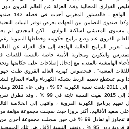
تقليص الفوارق المجالية وفك العزلة عن العالم القروي دون
على أرض الواقع . فالدستور
وكذا صندوق التضامن بين الجهات بغرض توفير البنيات التحتية
 مستوى المعيشي لساكنة البوادي . لكن البيجيدي لم يعط
لعالم القروي عند وضع برامج حكومته وخططها التنموية رغم
 "تعزيز البرامج الحالية الهادفة إلى فك العزلة عن العال
تمدرس والتكوين ومحاربة الأمية خاصة بالنسبة للفتيات ف
أحياء الهامشية بالمدن، مع إدخال إصلاحات على حكامتها و
للفئات المعنية" . فبخصوص كهربة العالم القروي ظلت جهود
 ولم تستطع تعميم الربط بشبكة الكهرباء والماء الصالح لل
وبين 2013 إلى 2015 بقيت النسبة ثابتة في 99 % .
 تقييم برنامج الكهربة القروية ، وانتهى إلى الخلاصة التا
نسبة كهربة قروية دون 95 % . وتعتبر النسبة الأقل هي تلك الم