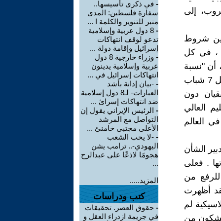
-
في ذكرى تأسيسها..
لشروب، إلى
سفارة فلسطين: المدى
منبر للتنوير والكلمة ا ...
-
8 دول عربية وإسلامية
سين شروط
تدعو لوقف انتهاكات
إسرائيل وإقامة دولة ...
م ، في كل
-
وزراء خارجية 8 دول
 أن "نسبة
عربية وإسلامية يدينون
انتهاكات إسرائيل في ...
التمدرس بالتعليم الإعدادي بلغت بالكاد 63 % ، وشاب واحد فقط من أصل 7 شباب
-
-بيان إدانة بأشد
العبارات- لـ8 دول إسلامية
بقيان دون
ضد انتهاكات إسرائ ...
يم العالي
-
الرئيس الإيراني يقول إن
التواصل مع المرشد
التعليمي من بين 21 الأضعف في العالم
الأعلى مجتبى خامنئ ...
-
-لا يحب الشعب
اليهودي-.. ترامب يشن
بير الشأن
هجومًا لاذعًا على عبدالرح
ها . فعلى
...
للرفع من
المزيد.....
لقد أظهرت
كتب ودراسات
اسيكية لم
-
حقوق العصر. تحقيقات
في جريمة ازدراء العقل و
سة ويشكون من