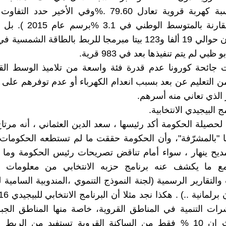
خنيفرة بنسبة كهربة قروية تعادل 79.60 .%وفي الأخير حدد
الإقليمي مقارنة بالمتوسط الوطن
أشار إلى أن حوالي 19 ألفا و123 بيتا مبرمجا للربط بالطاقة الشم
ظبي لم يتم تنفيذها بعد في 983 قرية.
جائحة كورونا عدم قدرة فئة واسعة من تلاميذ الوسط ال
من التعليم عن بعد بسبب انعدام الكهرباء أو عدم توفرهم على
 الذي تعاني منه أسرهم.
 البيجيدي الانتخابية.
لحصيلة الحكومة أكد رئيسها ، سعد الدين العثماني ، أنه مرتا
 "بالمشرّفة"، وأن الحكومة حققت ما لم تستطعه الحكومات 
ديح ينهار ، سواء أمام تناقض تصريحات رئيس الحكومة وما 
 ما يكشف عنه برنامج حزبه الانتخابي من معلومات ،
والتقارير الرسمية (لجنة النموذج التنموي ،المندوبية السامية 
ات التنمية في المناطق القروية، خاصة منها المناطق الجبلي
عزلة، حيث إن 10 % فقط من الساكنة القروية تستفيد من الربط 