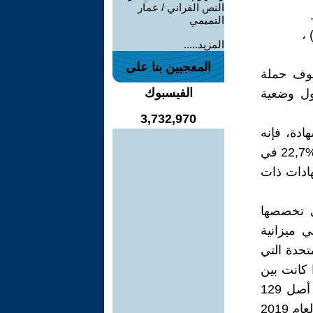
النص القراني / عمار
التميمي
المزيد.....
المعجبين بنا على
فوف حملة
الفيسبوك
حول وضعية
3,732,970
على شهادة، فإنه
يبلغ %14,5 لدى حاملي الشهادات ذات المستوى المتوسط، حيث يسجل %22,7 في
25 لدى حاملي الشهادات ذات
تي تخصصها
م) ؛ وهي ميزانية
تحدة التي
 وتكون جيدة إذا كانت بين
1.6 بالمائة و 2 بالمائة. ومن الطبيعي أن يحتل المغرب المرتبة 74 من أصل 129
دولة في مؤشر الابتكار العالمي، الصادر في تقرير المعرفة العربي الثالث لعام 2019