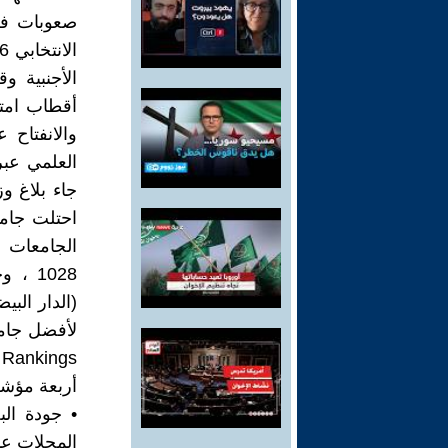
صعوبات في 
الأجنبية و
أقطاب امتي
والانفتاح 
العلمي عبر
الجامعات ا
أربعة مؤش
المجلات عال