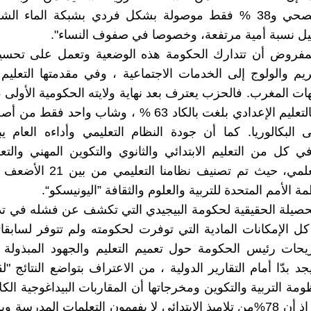
للصرف الصحي و38 % فقط موصولة بشكل فردي بشبكة الماء ا
ل نسبة أمية مرتفعة، وخصوصا في صفوف النساء".
مفروض أن تتدارك الحكومة هذه الوضعية وتعمل على تح
يم والولوج إلى الخدمات الاجتماعية ، وفي مقدمتها التعلي
ت المغرب. فالحزب يعترف بعد نهاية ولايته الحكومية الأولى ،
لبكالوريا. كما أن جودة النظام التعليمي وأداءه العام ي
 كل من التعليم الابتدائي والثانوي والتكوين المهني والتعل
والبحث العلمي، حيث تم تصنيف نظامنا 
لأمم المتحدة للتربية والعلوم والثقافة ”اليونيسكو“.
صيلة الحقيقية لحكومة البيجيدي التي تكشف عن فشله في تد
كل الإمكانات المادية التي توفرت لحكومته ولم تتوفر لسابقات
حات رئيس الحكومة حول تعميم التعليم والجهود المبذولة 
د بدّا أمام التقارير الدولية ، من الاعتراف بتواضع النتائج "
ة التربية والتكوين ومخرجاتها أن المقاربات البيداغوجية الكل
تعط أكلها، إذ أن 78%من تلاميذ الابتدائي لا يفهمون التعلمات المدر