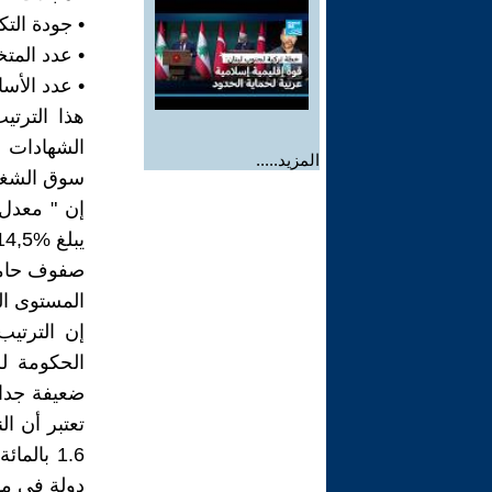
• جودة التك
• عدد المتخ
• عدد الأسات
هذا الترت
الشهادات ا
المزيد.....
سوق الشغل خل
المستوى الع
إن الترتيب
ضعيفة جدا 