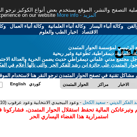
ة التصفح والنشر، الموقع يستخدم بعض أنواع الكوكيز نرجو النق
More info - المزيد
experience on our website
الفن
-
وكالة أنباء اليسار
-
وكالة أنباء العلمانية
-
وكالة أنباء العمال
-
وكا
الاقتصاد
-
اخبار الطب والعلوم
 الرئيسي لمؤسسة الحوار المتمدن
، علمانية، ديمقراطية، تطوعية وغير ربحية
ل مجتمع مدني علماني ديمقراطي حديث يضمن الحرية والعدالة الاجتم
حوار المتمدن على جائزة ابن رشد للفكر الحر والتى نالها أعلام في الفك
م مشاكل تقنية في تصفح الحوار المتمدن نرجو النقر هنا لاستخدام الموقع
كوردي
English
الاخبار
مراكز
الحوار المتمدن
د الفكر الديني
-
سعيد الكحل
- وعود البيجيدي الانتخابية وعود عرقوب (10).
 وتبرعاتكن المالية تحفظ استقلال الحوار المتمدن، فشاركونا 
استمرارية هذا الفضاء اليساري الحر