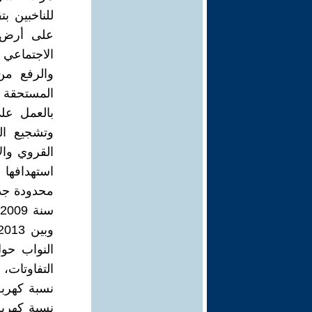
للناخبين ب
الاجتماعي 
والرفع من
المستحقة ل
بالعمل على
وتشجيع ال
القروي وال
استهدافها 
محدودة جدا
النواب حول