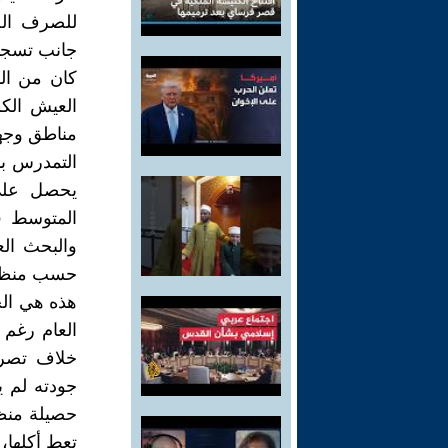
جانب تسجي
كان من ال
العيش الكر
مناطق وجها
يحصل على ا
المتوسط في
حسب منظمة ا
هذه هي الح
العام رغم 
خلاف تصري
جودته لم يج
حصيلة منظوم