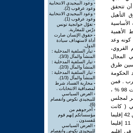
-
وعود البيجيدي الانتخابية
 أن تتحقق
وعود عرقوب (2).
-
وعود البيجيدي الانتخابية
 المغربي أحدث في فصله 142 صندوق التأهيل
وعود عرقوب (1).
 الأساسية
-
تغوّل خوانجية تونس
درْس للمغاربة.
 الأهمية
-
حقوق الإنسان صارت
 كونه وعد
أداة لاستهداف سيادة
الدول.
م القروي،
-
تيار السلفية المدخلية :
ي المجال
المنشأ والمآل (3/3).
-
تيار السلفية المدخلية :
تحسين طرق
المنشأ والمآل (2/3).
-
تيار السلفية المدخلية :
 الحكومة
المنشأ والمآل (1/3).
شرب . فمن
-
محاربة الفساد شرط
لمصداقية الانتخابات .
سنة 2009 إلى 2011 بلغت نسبة الكهربة 97 % ، وفي عام 2012 وصلت 98 % ،
-
العرض السياسي
 وقد تطرق تقرير لمجلس
للبيجيدي نكوص وانفصام
(6).
لي ( كانت
-
أخرجوهم من
التفاوتات، على صعيد الأقاليم، أكثر بروزا حيث سجلت مجموعة مؤلفة من 42 إقليما
مؤسساتكم إنهم قوم
مُفسدون .
نسبة كهربة تتجاوز أو تعادل 99 % في حين سجلت مجموعة أخرى من 11 إقليما
-
العرض السياسي
سجلة في إقليم
للبيجيدي نكوص وانفصام