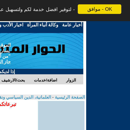
موافق - OK
لتوفير افضل خدمة لكم ولتسهيل عملي
أخبار عامة
-
وكالة أنباء المرأة
-
اخبار الأدب و
الموقع
يسارية
"من أج
حاز ال
إذا لديك
الزوار
اضافة/خدمات
بحث/الارشيف
الصفحة الرئيسية
-
العلمانية، الدين السياسي ونق
تبرعاتكم