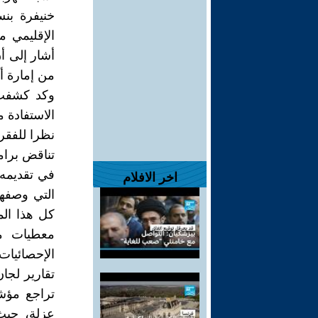
من إمارة أبو 
وكد كشفت 
الاستفادة 
نظرا للفقر
تناقض برامج
في تقديمه 
اخر الافلام
التي وصفها
كل هذا الم
معطيات مع
الإحصائيات 
تراجع مؤشر