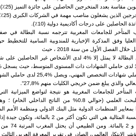
وين مقاسة بعدد المتخرجين الحاصلين على جائزة التميز (25٪).
رجين الذين يشغلون مناصب مهمة في الشركات الكبرى (25٪) ،
ذة الحاصلين على درجات أكاديمية دولية (10٪).
يب المتأخر للجامعات المغربية تترجمه نسبة البطالة في ص
لعليا وفق المذكرة الإخبارية للمندوبية السامية للتخطيط 
ال الفصل الأول من سنة 2018 ، حيث
إن " معدل البطالة لا يمثل إلا %4 لدى الأشخاص غير الحاصلين 
صفوف حاملي شهادات التخصص المهني، ويصل %,4
الي والذي يبلغ ضمن خريجي الكليات منهم %27,8".
 المتأخر للجامعات المغربية هو نتيجة لتواضع الميزانية ال
الحكومة للبحث العلمي (حوالي 0.8% من الناتج الداخلي الخا
بمعايير المنظمات الدولية مثل البنك الدولي ومنظمة الأمم الم
تعتبر أن النسبة المثالية هي التي تكون أكثر من 2 بالمائة،