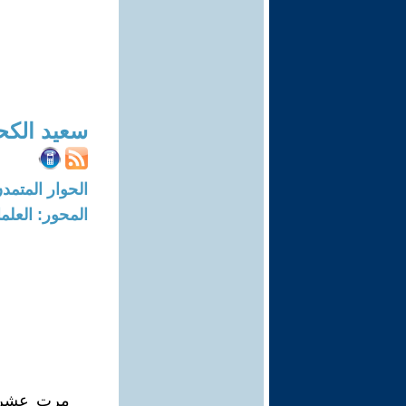
سعيد الكح
الحوار المتمدن-العدد: 7006 - 1
المحور: العلما
مرت عشر س