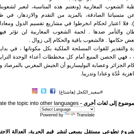
ة الشعوب المغاربية (ونغتنم هذه المناسبة، لنعبر لشعوبنا 
 متمنياتنا الصادقة، بالمزيد من التقدم والازدهار، في ظ
). فلا اعتبار لحكام انخرطوا في مشاريع تقسيم الدول ومعادا
وطان والتآمر ضدها . لحمة الشعوب المغاربية لن تؤثر فيه
بعض حكامها . فالشعوب باقية والحكام إلى زوال .
دة والتقدير للقوات المسلحة الملكية بكل مكوناتها ، في بدا
، فهي الحصن المنيع أمام كل مخططات أعداء الوحدة الترابي
م الجزائر وعصابة البوليساريو أن الجيش المغربي بالمرصاد 
زية عُدّة وعتادا وتدريبا.
#سعيد_الكحل (هاشتاغ)
موضوع إلى لغات أخرى -
ate the topic into other languages
Powered by
Translate
شروع تطوعي مستقل يسعى لنشر قيم الحرية، العدالة الاجتم