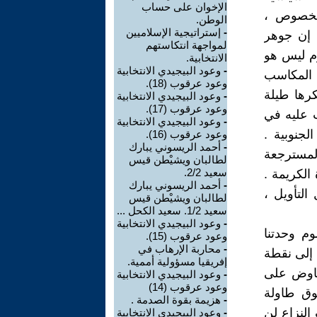
الإخوان على حساب
الخصوص ،
الوطن.
-
إستراتيجية الإسلاميين
. إن جوهر
لمواجهة انتكاستهم
م ليس هو
الانتخابية.
-
وعود البيجيدي الانتخابية
ل المكاسب
وعود عرقوب (18).
كرها طيلة
-
وعود البيجيدي الانتخابية
وعود عرقوب (17).
ت عليه في
-
وعود البيجيدي الانتخابية
لجنوبية .
وعود عرقوب (16).
-
أحمد الريسوني يبارك
المسترجعة
لطالبان ويشيْطن قيس
سعيد 2/2.
الكريمة .
-
أحمد الريسوني يبارك
لتأويل ،
لطالبان ويشيْطن قيس
سعيد 1/2. سعيد الكحل ...
-
وعود البيجيدي الانتخابية
م وحدتنا
وعود عرقوب (15).
-
محاربة الإرهاب في
 إلى نقطة
إفريقيا مسؤولية أممية.
فاوض على
-
وعود البيجيدي الانتخابية
وعود عرقوب (14)
وق طاولة
-
هزيمة بقوة الصدمة .
النزاع لن
-
وعود البيجيدي الانتخابية