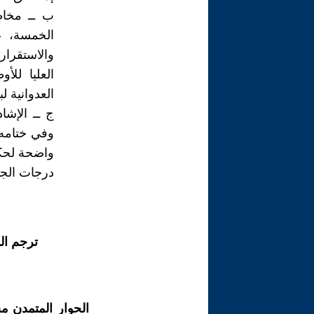
ب ــ مخاطب
الخمسة، عن
والاستقرار
العليا للأ
العدوانية ل
ج ــ الإشا
وفي ختامه 
واضحة لحكا
درجات الجاه
ترجم ال
الحوار المتمدن م