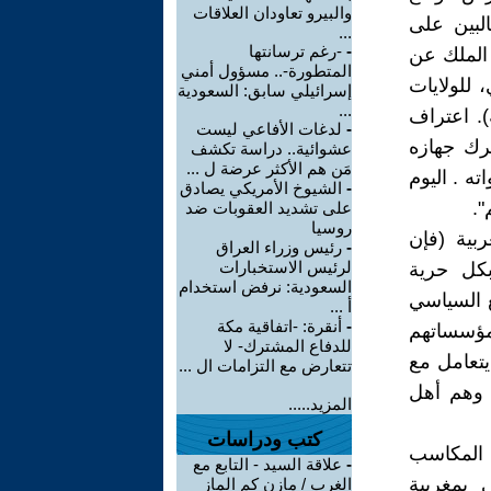
والبيرو تعاودان العلاقات
لبين على
...
-
-رغم ترسانتها
 الملك عن
المتطورة-.. مسؤول أمني
، للولايات
إسرائيلي سابق: السعودية
...
). اعتراف
-
لدغات الأفاعي ليست
حرك جهازه
عشوائية.. دراسة تكشف
مَن هم الأكثر عرضة ل ...
ته . اليوم
-
الشيوخ الأمريكي يصادق
".
على تشديد العقوبات ضد
روسيا
بية (فإن
-
رئيس وزراء العراق
لرئيس الاستخبارات
بكل حرية
السعودية: نرفض استخدام
ع السياسي
أ ...
-
أنقرة: -اتفاقية مكة
 مؤسساتهم
للدفاع المشترك- لا
يتعامل مع
تتعارض مع التزامات ال ...
 وهم أهل
المزيد.....
كتب ودراسات
 المكاسب
-
علاقة السيد - التابع مع
 بمغربية
الغرب / مازن كم الماز