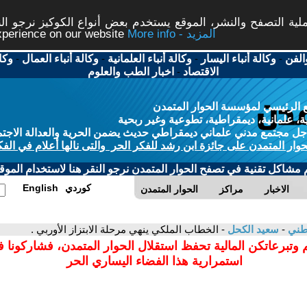
ة التصفح والنشر، الموقع يستخدم بعض أنواع الكوكيز نرجو النق
More info - المزيد
experience on our website
الفن
-
وكالة أنباء اليسار
-
وكالة أنباء العلمانية
-
وكالة أنباء العمال
-
وكا
الاقتصاد
-
اخبار الطب والعلوم
 الرئيسي لمؤسسة الحوار المتمدن
، علمانية، ديمقراطية، تطوعية وغير ربحية
ل مجتمع مدني علماني ديمقراطي حديث يضمن الحرية والعدالة الاجتم
حوار المتمدن على جائزة ابن رشد للفكر الحر والتى نالها أعلام في الفك
م مشاكل تقنية في تصفح الحوار المتمدن نرجو النقر هنا لاستخدام الموقع
كوردي
English
الاخبار
مراكز
الحوار المتمدن
وطني
-
سعيد الكحل
- الخطاب الملكي ينهي مرحلة الابتزاز الأوربي .
 وتبرعاتكن المالية تحفظ استقلال الحوار المتمدن، فشاركونا 
استمرارية هذا الفضاء اليساري الحر