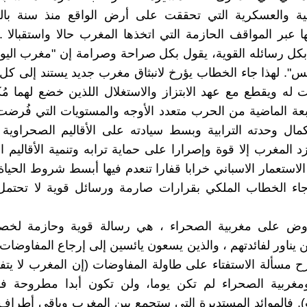
سية والعسكرية التي تحققت على أرض الواقع منذ سنة ب
ا عبر المواقف الحازمة التي اتخذها المغرب حالا واستقبالا 
كل رسائله القوية، يقول بكل صراحة وصرامة إن "مغرب اليو
". لهذا جاء الخطاب يؤرخ لانبثاق مغرب جديد يستند إلى ك
 له ويقطع مع عهد الابتزاز والاستغلال اللذين خضع لهما مُ
ربعة الماضية من الحرب متعدد الأوجه والمستويات التي فُرض
ال وحدته الترابية وبسط سيادته على الأقاليم الصحراوية ا
 المغرب إلا قوة وإصرارا على حماية ترابه وتنمية الأقاليم 
الاستعمار الاسباني خرابا قفارا تنعدم فيها أبسط شروط الحياة 
اء الخطاب الملكي بقرارات صارمة ورسائل قوية لا تحتمل ا
تفاوض على مغربية الصحراء ، هي رسالة قوية وحازمة لخصو
ن يناور لفائدتهم ، والذين يسعون يائسين إلى إرجاع المفاوضات
 مسألة الاستفتاء على طاولة المفاوضات (إن المغرب لا يت
مغربية الصحراء لم تكن يوما، ولن تكون أبدا مطروحة ف
. فالموائد المستديرة التي ستجمع بين المغرب وباقي أطراف 