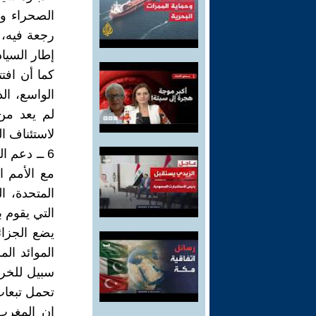
الصحراء وك
رجعة فيه، 
إطار السياد
الواسع، ال
لم يعد من 
لاستئناف ا
6 ــ دعم ا
مع الأمم ا
المتحدة، ا
التي يقوم 
يضع الجزا
الموائد ال
تحمل تبعات
إن المغرب