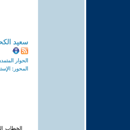
سعيد الكح
الحوار المتمدن-العدد: 7072 - 21
المحور: الإست