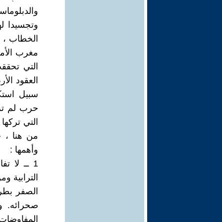
والدبلوما
وتجسيدا له
الخطاب ، ب
مغرب الأمس
التي تحققت
العقود الأ
سبيل استكم
حرب لم تزد
التي تركها 
من هنا ، ج
وأهمها :
1 ــ لا 
الترابية وم
الصفر بطرح
صحرائه. و
المفاوضات)