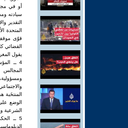
أو في مجل
سيادته ومص
التقدير وال
المتحدة ال
قوّى موقف 
القضائي كلم
يقول المغر
4 ــ الم
المجالس ا
ومسؤولية، 
والاجتماعي
المنتخَبة 
الوضع على
الشرعية وا
5 ــ الح
الدبلوماس