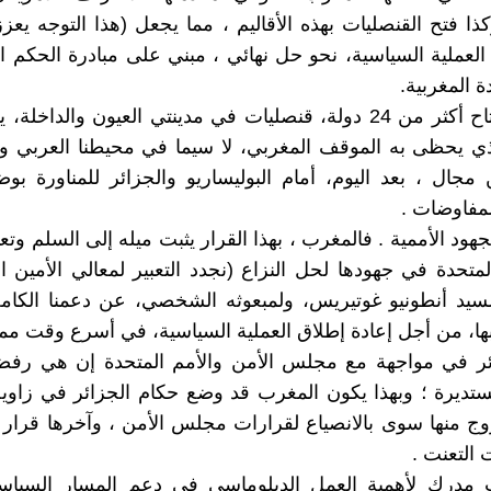
ذا فتح القنصليات بهذه الأقاليم ، مما يجعل (هذا التوجه يعز
العملية السياسية، نحو حل نهائي ، مبني على مبادرة الحكم ا
ة المغربية.
كما أن افتتاح أكثر من 24 دولة، قنصليات في مدينتي العيون والداخل
ذي يحظى به الموقف المغربي، لا سيما في محيطنا العربي وا
مجال ، بعد اليوم، أمام البوليساريو والجزائر للمناورة 
لمفاوضات .
لجهود الأممية . فالمغرب ، بهذا القرار يثبت ميله إلى السلم وتعا
لمتحدة في جهودها لحل النزاع (نجدد التعبير لمعالي الأمين ال
لسيد أنطونيو غوتيريس، ولمبعوثه الشخصي، عن دعمنا الكام
بها، من أجل إعادة إطلاق العملية السياسية، في أسرع وقت مم
ئر في مواجهة مع مجلس الأمن والأمم المتحدة إن هي ر
مستديرة ؛ وبهذا يكون المغرب قد وضع حكام الجزائر في زاوية
 التعنت .
 مدرك لأهمية العمل الدبلوماسي في دعم المسار السي