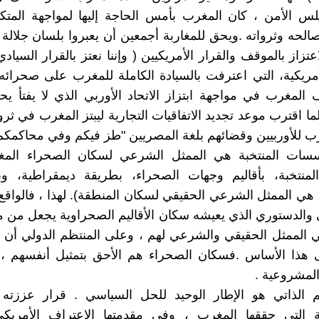
س الأمن ، كان المغرب بأمس الحاجة إليها لمواجهة المتكا
الحه وثرواته .ويحق للمغاربة أجمعين أن يعبروا بلسان جلالة
اعتزاز بالموقف والقرار الأمريكيين ( وإننا نعتز بالقرار السيادي
أمريكية، التي اعترفت بالسيادة الكاملة للمغرب على صحرائه
المغرب في مواجهة ابتزاز الاتحاد الأوربي الذي لا يفتأ ي
ا اقترب موعد تجديد الاتفاقيات التجارية ليبتز المغرب في ثروا
ب للأوربيين وقضائهم بلغة المصريين "طز فيكم وفي محاكمكم
ؤسسات المنتخبة هي الممثل الشرعي لسكان الصحراء المغر
لمنتخبة، بأقاليم وجهات الصحراء، بطريقة ديمقراطية، و
هي الممثل الشرعي الحقيقي لسكان المنطقة). لهذا ، فالواق
 والدستوري الذي يعيشه سكان الأقاليم الصحراوية يجعل من
هي الممثل الحقيقي والشرعي لهم ، وعلى المنتظم الدولي أن 
 هذا الأساس .فسكان الصحراء هم الأحق بتمثيل أنفسهم ،
لمشروعية .
كم الذاتي هو الإطار الوحيد للحل السياسي . قرار عززته
ية التي حققها المغرب ، وفي مقدمتها الاعتراف الأمريكي