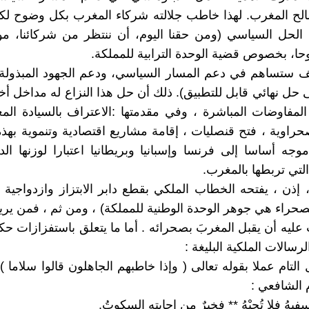
الح المغرب. لهذا خاطب جلالته شركاء المغرب بكل وضوح لك
الحل السياسي (ومن حقنا اليوم، أن ننتظر من شركائنا، مو
ا، بخصوص قضية الوحدة الترابية للمملكة.
 ستساهم في دعم المسار السياسي، ودعم الجهود المبذولة
 حل نهائي قابل للتطبيق). ذلك أن حل هذا النزاع له مداخل أ
لمفاوضات المباشرة ، وفي مقدمتها :الاعتراف بالسيادة الم
صحراوية ، فتح قنصليات ، إقامة مشاريع اقتصادية وتنموية بهذه 
جه أساسا إلى فرنسا وإسبانيا وبريطانيا اعتبارا لوزنها ال
لتي تربطها بالمغرب.
 إذن ، يفتحه الخطاب الملكي بقطع دابر الابتزاز وازدواجية 
صحراء هي جوهر الوحدة الوطنية للمملكة) ، ومن ثم ، فمن يري
عليه أن يقبل المغربَ بصحرائه . أما ما يتعلق باستفزازات حكا
لرسالات الملكية البليغة :
ل التام عملا بقوله تعالى ( وإذا خاطبهم الجاهلون قالوا سلاما )
 الشافعي :
يهُ فلا تُجبْهُ ** فخيرٌ من إجابته السكوتُ.