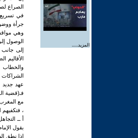
الصراع لص
في تسريع 
جرأة ووضوح
وهي مواقف
الوصول إلى
المزيد.....
إلى جانب ا
الأقاليم ال
والخطاب مو
الشراكات ا
عهد جديد ،
فـ(قضية ال
مع المغرب 
، فتكفيهم ا
أ ــ التجاه
بقول الإمام
إذا نطق السف