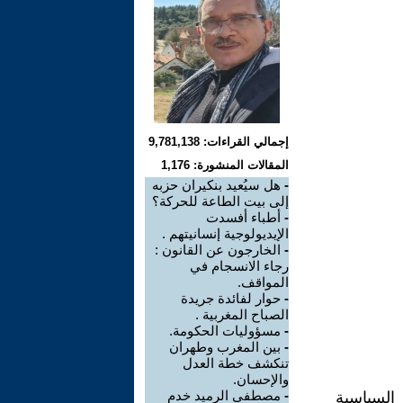
إجمالي القراءات: 9,781,138
المقالات المنشورة: 1,176
-
هل سيُعيد بنكيران حزبه
إلى بيت الطاعة للحركة؟
-
أطباء أفسدت
الإيديولوجية إنسانيتهم .
-
الخارجون عن القانون :
رجاء الانسجام في
المواقف.
-
حوار لفائدة جريدة
الصباح المغربية .
-
مسؤوليات الحكومة.
-
بين المغرب وطهران
تنكشف خطة العدل
والإحسان.
-
مصطفى الرميد خدم
مكاسب السياسية