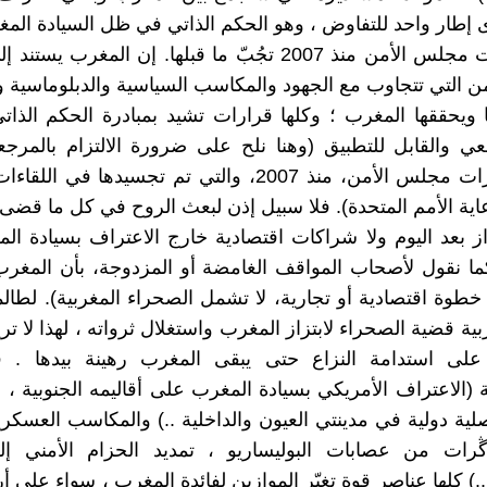
طار واحد للتفاوض ، وهو الحكم الذاتي في ظل السيادة المغر
2 ــ قرارات مجلس الأمن منذ 2007 تجُبّ ما قبلها. إن المغرب 
 التي تتجاوب مع الجهود والمكاسب السياسية والدبلوماسية 
 ويحققها المغرب ؛ وكلها قرارات تشيد بمبادرة الحكم الذاتي
عي والقابل للتطبيق (وهنا نلح على ضرورة الالتزام بالمرجع
أكدتها قرارات مجلس الأمن، منذ 2007، والتي تم تجسيدها في 
اية الأمم المتحدة). فلا سبيل إذن لبعث الروح في كل ما قضى 
بتزاز بعد اليوم ولا شراكات اقتصادية خارج الاعتراف بسيادة ا
ا نقول لأصحاب المواقف الغامضة أو المزدوجة، بأن المغرب
خطوة اقتصادية أو تجارية، لا تشمل الصحراء المغربية). لطال
ة قضية الصحراء لابتزاز المغرب واستغلال ثرواته ، لهذا لا تريد
لى استدامة النزاع حتى يبقى المغرب رهينة بيدها . 
 (الاعتراف الأمريكي بسيادة المغرب على أقاليمه الجنوبية ، اف
2 قنصلية دولية في مدينتي العيون والداخلية ..) والمكاسب العسكر
ڴرات من عصابات البوليساريو ، تمديد الحزام الأمني إل
 ..) كلها عناصر قوة تغيّر الموازين لفائدة المغرب ، سواء على 