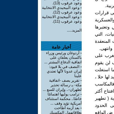
وعود عرقوب (13).
بية.
-
وعود البيجيدي الانتخابية
وعود عرقوب (12).
يستند إلى قرارات
-
وعود البيجيدي الانتخابية
والعسكرية
وعود عرقوب (11).
 وتعتبرها
المزيد.....
يات، التي
اللقاءات المنعقدة
أخبار عامة
وانتهى.
-
أردوغان ورئيس وزراء
لمغرب على
باكستان يعلقان على
اتفاقية الدفاع المشتر ...
 لن يقوم
-
النصف في بلا قيود:
ما استغلت
إيران عدونا لأنّها تعتدي
علينا
 لها حلا ،
-
تقرير يصف -اتفاقية
فالمكاسب
مكة- بـ-رسالة تحذير
لطهران-.. وإيران للسع ...
تتاح أكثر
-
ترامب يوليها اهتمامًا
ية ( تطهير
خاصًا.. محكمة استئناف
أمريكية تؤيد وقف ...
ى الحدود
-
بعد أزمة أطاحت
أرض الواقع
بعلاقاتهما.. المكسيك