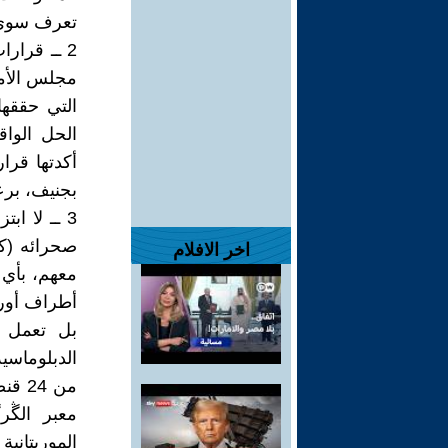
تعرف سوى إ
مجلس الأمن
التي حققها
الحل الواق
بجنيف، برع
3 ــ لا ا
صحرائه (كم
اخر الافلام
معهم، بأي 
أطراف أوربي
بل تعمل ع
الدبلوماسية
من 4
معبر الڴر
الموريتانية