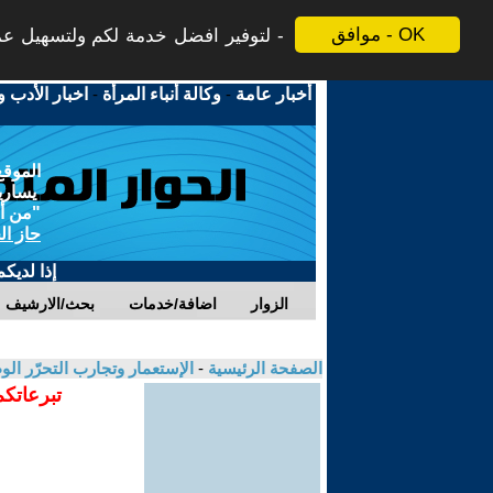
موافق - OK
لتوفير افضل خدمة لكم ولتسهيل عملي
أخبار عامة
-
وكالة أنباء المرأة
-
اخبار الأدب و
الموقع
يسارية
"من أج
حاز ال
إذا لديك
الزوار
اضافة/خدمات
بحث/الارشيف
الصفحة الرئيسية
-
الإستعمار وتجارب التحرّر ال
تبرعاتكم