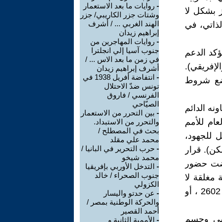
-
روايات ما بعد الاستعمار
ز بشكل لا
وشتات جزر الكاريبي/ جزر
الهند الغربي ... / أشرف
لذاتي، في
إبراهيم زيدان
-
روايات المهاجرين من
جنوب آسيا إلي انجلترا
ة، يؤكد الدعم
في زمن ما بعد الاس ... /
لإفريقي).
أشرف إبراهيم زيدان
-
انتفاضة أفريل 1938 في
بوضع شروط
تونس ضدّ الاحتلال
الفرنسي / فاروق
الصيّاحي
ونه الدائم
-
بين التحرر من الاستعمار
عام للأمم
والتحرر من الاستبداد.
بحث في المصطلح /
ل للجهود،
محمد علي مقلد
-
حرب التحرير في البانيا /
كن). قرار
محمد شيخو
فضت حضور
-
التدخل الأوربي بإفريقيا
جنوب الصحراء / خالد
 مغلقة لا
الكزولي
سبيل للخروج منها سوى بالانصياع لقرارات مجلس الأمن ، وآخرها قرار 2602 ، أو
-
عن حدتو واليسار
والحركة الوطنية بمصر /
أحمد القصير
اسي وحسم
-
الأممية الثانية و