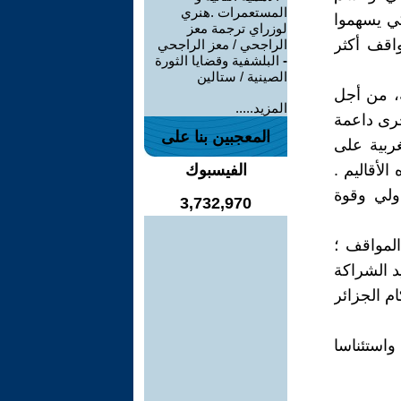
المستعمرات .هنري
ي يسهموا
لوزراي ترجمة معز
اقف أكثر
الراجحي / معز الراجحي
-
البلشفية وقضايا الثورة
الصينية / ستالين
، من أجل
المزيد.....
خرى داعمة
المعجبين بنا على
غربية على
الأقاليم .
الفيسبوك
دولي وقوة
3,732,970
المواقف ؛
د الشراكة
م الجزائر
 واستئناسا