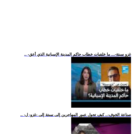
.. -غزو سبتة-... ما خلفيات خطاب حاكم المدينة الإسبانية الذي أعق
.. -صناعة الخوف-.. كيف تحول عبور المهاجرين إلى سبتة إلى -غزو- ل