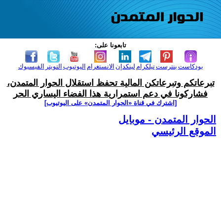
تابعونا على:
بودكاست
بنترست
تيلكرام
لينكدإن
الانستغرام
اليوتيوب
التويتر
الفيسبوك
تبرعاتكم وتبرعاتكن المالية تحفظ استقلال الحوار المتمدن،
فشاركونا في دعم استمرارية هذا الفضاء اليساري الحر
[اشترك في قناة ‫«الحوار المتمدن» على اليوتيوب]
الحوار المتمدن - موبايل
الموقع الرئيسي