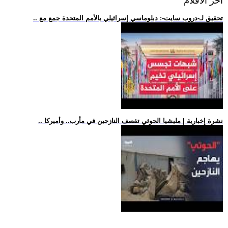
اخر الافلام
.. تحقيق لـ-دروب سايت-: دبلوماسي إسرائيلي بالأمم المتحدة جمع مع
.. نشرة إخبارية | مليشيا الحوثي تقصف النازحين في مأرب.. وأميركا