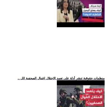
.. منظمات حقوقية تنشر أدلة على تعمد الاحتلال اغتيال الصحفية الل