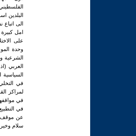
الفلسطيني
البلدين اس
الى اتباع 
امل كبيرة 
على الاختل
وحدة المو
الشرعية وه
العربي (اذ
السياسية ا
في التخلي
لمراكز الق
في مواقفها
في التطبي
عن موقف ال
سلام وخير ل