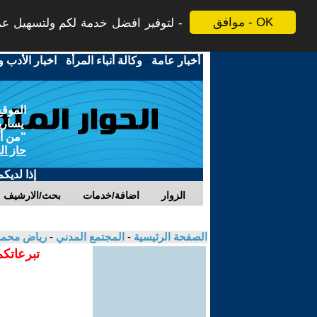
موافق - OK
لتوفير افضل خدمة لكم ولتسهيل عملي
أخبار عامة
-
وكالة أنباء المرأة
-
اخبار الأدب و
الموقع
يسارية
"من أج
حاز ال
إذا لديك
الزوار
اضافة/خدمات
بحث/الارشيف
الصفحة الرئيسية
-
المجتمع المدني
-
رياض محمد
تبرعاتكم