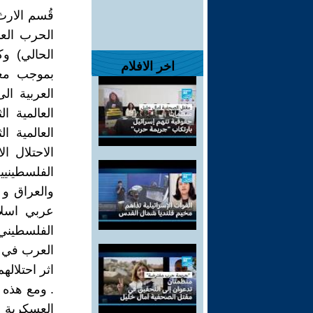
قُسم الارث 
الحرب العا
الحالي) وك
اخر الافلام
بموجب معا
العربية ا
العالمية 
العالمية ا
الاحتلال 
الفلسطينيي
والعراق و 
عربي اسلا
الفلسطيني 
العرب في او
اثر احتلاله
. ومع هذه 
العسكرية 