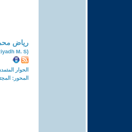
رياض محم
(Riyadh M. S.)
الحوار المتمدن-العدد: 6674 - 20
المحور: المجت