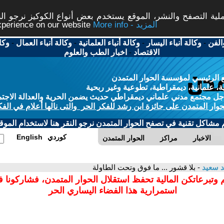
ة التصفح والنشر، الموقع يستخدم بعض أنواع الكوكيز نرجو النق
More info - المزيد
experience on our website
الفن
-
وكالة أنباء اليسار
-
وكالة أنباء العلمانية
-
وكالة أنباء العمال
-
وكا
الاقتصاد
-
اخبار الطب والعلوم
 الرئيسي لمؤسسة الحوار المتمدن
، علمانية، ديمقراطية، تطوعية وغير ربحية
ل مجتمع مدني علماني ديمقراطي حديث يضمن الحرية والعدالة الاجتم
حوار المتمدن على جائزة ابن رشد للفكر الحر والتى نالها أعلام في الفك
م مشاكل تقنية في تصفح الحوار المتمدن نرجو النقر هنا لاستخدام الموقع
كوردي
English
الاخبار
مراكز
الحوار المتمدن
 سعيد
- بلا قشور ... ما فوق وتحت الطاولة
 وتبرعاتكن المالية تحفظ استقلال الحوار المتمدن، فشاركونا 
استمرارية هذا الفضاء اليساري الحر