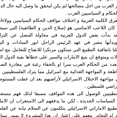
ر الغرب من اجل مصالحها لم يكن ليحقق ما وصل اليه حال الدو
لحكام و السياسيين العرب .
تفرق الكلمة العربية و اختلاف مواقف الحكام السياسين وولاءا
، كان اللاعب الاساسي هو (سلاح الدين و الطائفية) التي سي
قد بدأت بعض الدول العربية في محاولة التنصل عن التزاما
دأتها مصر في عهد الرئيس الراحل انور السادات و ال
نا باتفاقية التطبيع التي ستكون مرتكزا للانفتاح للتعامل مع ا
ات ومتوقع ان يتبع الامارات والسير على خطاها بقية الدول العر
لعدد من الحكام العرب سرا او بالخفاء رغبة في مغادرة ال
قاطعة و المواجهة العدائية مع اسرائيل مما يترك الفلسطينيين 
مواحهة الاحتلال الاسرائيلي لأراضيهم بعد ان غطت المستو
اراضي فلسطين .
سطينيين الوصول الى هذه المواقف مسبقا لذلك فهم مستعد
السياسات الجديدة ، لكن ما يدفعهم الى الاستغراب ان الاما
بيع الاماراتي الاسرائيلي يتكلمون عن السلام نيابة عن الفل
 او التحاور معهم على اعتبار ان هذا المشروع لا يمس سيا