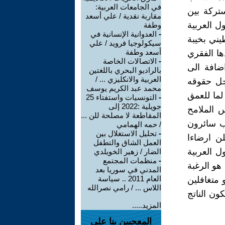
في الجامعات العربية:
تركة بين
مقاربة نقدية / علي أسعد
ل العربية
وطفة
-
العدوانية الإنسانية في
يني بخيبة
سيكولوجيا فرويد / علي
أسعد وطفة
ها الفقري
-
الاتصالات الخاصة
اضافة الى
بالراديو البحري باللغتين
العربية والانكليزي ... /
جل حقوقه
محمد عبد الكريم يوسف
لما للعمق
-
التونسيات واستفتاء 25
جويلية :2022 إلى
س الملامح
المقاطعة لا مصلحة للن ...
رب سائرون
/ حمه الهمامي
-
تحليل الاستغلال بين
ن ارضاءا
العمل الشاق والتطفل
ل العربية
الضار / زهير الخويلدي
-
منظمات المجتمع
هو الرغبة
المدني في سوريا بعد
العام 2011 .. سياسة
متغافلين
اللاس ... / رامي نصرالله
ون الناتج
المزيد.....
المعجبين بنا على