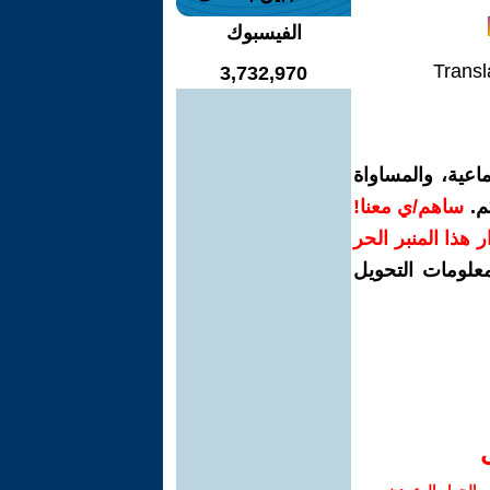
الفيسبوك
Transl
3,732,970
اعية، والمساواة
م.
ساهم/ي معنا!
رار هذا المنبر الحر
معلومات التحويل