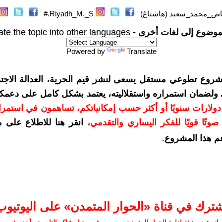
اض_محمد_سعيد (هاشتاغ)
Riyadh_M._S.#
موضوع إلى لغات أخرى -
ate the topic into other languages
Powered by
Translate
شروع تطوعي مستقل يسعى لنشر قيم الحرية، العدالة الاجتم
. ولضمان استمراره واستقلاليته، يعتمد بشكل كامل على دعمك
دعمكم بمبلغ 10 دولارات سنويًا أو أكثر حسب إمكانياتكم، تساهمون في استم
وتًا قويًا للفكر اليساري والتقدمي
،
انقر هنا للاطلاع على 
م هذا المشروع
.
شترك في قناة «الحوار المتمدن» على اليوتيوب