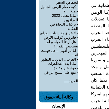
انخفاض السعر
عثمانية في
-
كيف صار الزمن الجميل
جميلا ... ؟
كيا الوطن
-
ماذا تحمل 2020
ا تعديلات
للعراقيين
-
تركيا .. النجاة في
 المنطقة
الحكمة
عد الحرب
-
لا عراق بلا شباب العراق
-
فايروس كوكب الارض
اء الحرب
-
هل اردنا الحياة و لم
فلسطينيين
يستجيب القدر ؟
-
أنا لم أفهم ... هل فهمت
المهجرين
انت
-
العرب .. الدين .. التطور
ن و سوريا
-
ماذا بعد التظاهرات
مل و وعد
-
فؤاد غير مفيدة
-
بقع على نسيج عراقي
دة الشعب
لاها كان
المزيد.....
العثمانية
عهم اميركا
وكالة أنباء حقوق
الة الحرب
الإنسان
عي للوطن