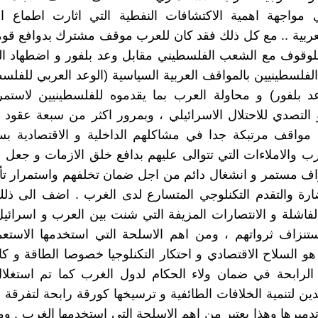
 مواجهة اهمية الاكتشافات النفطية التي اثارت اطماع 
عربية .. مع كل ذلك فقد كان للعرب موقف مشترك بدوافع قومي
للوقوف مع الشعب الفلسطيني مقابل وعد بلفور و اضطهاد الي
فلسطينيين بالمواقف العربية السياسية (الوعد العربي للفلس
د بلفور) و محاولة العرب بما يقدموه للفلسطينيين لاستم
 التصدي للاحتلال الاسرائيلي ، وبمرور اكثر من سبعة عقود ك
مواقف مرتبكة جدا في مشاكلهم الداخلية و الاقتصادية ب
رب والاملاءات التي تتوالى عليهم بدافع خلق الازمات و جعل
زاف مستمر و انشغال دائم من اجل ضمان تخلفهم واستمرار ت
رة والتقدم التكنلوجي المتسارع لدى الغرب . اضف الى ذلك
فاشلة و الانتصارات المزيفة التي شنت بين العرب و اسرائ
تنزاف ثرواتهم ، ومن اهم الاسلحة التي استخدمها الاستعم
هو السلاح الاقتصادي و احتكار التكنلوجيا خصوصا الطاقة و كا
الرابحة في ضمان ولاء الحكام لدول الغرب كما تم استغلال
لدين لتنمية الخلافات الطائفية و ترسيخها كورقة رابحة لتفرقة
تدميرها وهذا يعتبر من اهم الاسلحة التي استخدمها الغرب . وم