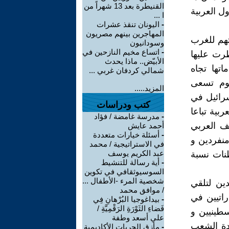
القنيطرة بعد 13 شهراً من
ل العربية
ا ...
-
اليونان تنقذ عشرات
المهاجرين بينهم مصريون
تهم للغرب
وسودانيون
-
اتساع مخيم النازحين في
طرت عليها
الأبيّض.. ماذا يحدث
تها تجاه
شمالي كردفان غربي ...
يوم تسعى
المزيد.....
سرائيل في
كتب ودراسات
بية تباعا
-
مدرسة غامضة / فؤاد
صف العربي
أحمد عايش
-
أسئلة خيارات متعددة
منفردين و
في الاستراتيجية / محمد
عبد الكريم يوسف
طنات نسبة
-
أية رسالة للتنشيط
السوسيوثقافي في تكوين
شخصية المرء -الأطفال ...
ين لتلقي
/ موافق محمد
راتيين في
-
بيداغوجيا البُرْهانِ فِي
فَضاءِ الثَوْرَةِ الرَقْمِيَّةِ /
سطينيين و
علي أسعد وطفة
دة الشعب
-
مأزق الحريات الأكاديمية