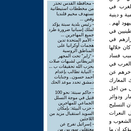
-
محافظة القدس تحذر
الغرب في
من مخططات استيطانية
تستهدف مخيم قلنديا
ة و دينية
وقض ...
هود لهم .
-
رئيس بلدية سبتة يؤكد
لملك إسبانيا ضرورة طرد
طينيين في
جميع المهاجرين ...
رارهم في
-
الأمم المتحدة تدين
هجمات أوكرانيا على
ان خلالها
المناطق الروسية
سبب فساد
-
“زاير” تحت المجهر
البريطاني لشبهات صلات
 العرب في
بحزب الله تحقيقات ب ...
أخرهم عن
-
النيابة تطالب بإعدام
أحمد حسون.. وجنايات
 المعارك
دمشق تحدد موعد الحك
...
يل من اجل
-
حاكم سبتة: نحو 100
ار ودوائر
قتيل في موجة التسلل
الجماعي للمهاجرين
ن التسليح
-
حزب البيئة: بإمكان
 النعرات
السويد استقبال مزيد من
اللاجئين
 الشعوب و
-
إسرائيل تفرج عن
ؤكد ان ما
معتقلين سوريين من