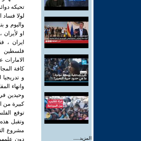
تحيكه دوائ
لولا فساد ا
واليوم و ب
او لأيران 
ايران ، ف
فلسطين وب
الامارات عل
كافة المجال
و تدريجيا 
وانهاء الم
وحيدين في 
كبيرة من 
توقع الفل
وتقبل هذه 
مشروع التط
المزيد.....
دون علمهم