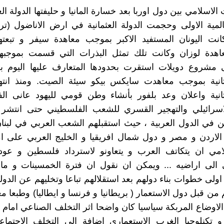
الاسلامي بين دول اوربا بعد خسارة المانيا و حليفتها الدولة ال
لمية الاولى وحجمت الدولة العثمانية في ارض الاناضول (تر
انت اليونان المستفيد الاكبر بموجب معاهدة سيفر و تبعته
هدة لوزان وكانت تلك تمثل البذرات التي قسمت بموجبها
لى مشروع دويلات استقرت بحدودها المتعارف عليها اليوم ب
الثانية بموجب معاهدت سايكس بيكو سيئة الصيت. ومنذ انته
لثانية واعلان وعد بلفور بأنشاء وطن قومي لليهود عانى ال
الاسرائيلي والتهجير القسري للشعب الفلسطيني حتى انتشر 
ن في الدول العربية ، حيث استقبلهم الشعب العربي في لبنا
الاردن و مصر و دول شمال افريقيا و الخليج العربي على ا
مي ان يتكاتف العرب و يتعاونو لاسترداد فلسطين و عو
الى اراضيه ... ويمكن ان نقول ان فترة الخمسينات و ما ت
لى خطوات بناء دولهم بعد استقلالهم تباعا وتخليهم عن الدولة 
م من قبل دول الاستعمار ( بريطانيا و فرنسا و ايطاليا) وطبعا م
الاوضاع المربكة سياسيا كان واضحا اثر التخلف الصناعي امام 
و تكنلوجيا الغرب الاستعماري اضافة الى التخلف الاجتما