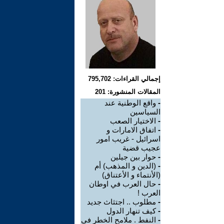
إجمالي القراءات: 795,702
المقالات المنشورة: 201
-
واقع الوطنية عند
السياسين
-
الاختيار الصعب
-
اتفاق الامارات و
اسرائيل - غريب امور
عجيب قضية
-
حوار بين جيلين
-
(الدين و المذهب) أم
(الأنتماء و الأعتناق)
-
حال العرب في اوطان
العرب !
-
مطلوب .. اجتثاث جديد
-
كيف تنهار الدول
-
النفط . ملامح الخطر في