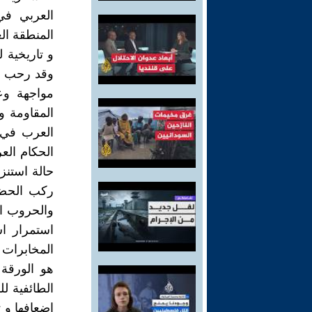
العربي في
المنطقة ال
و تاريخية 
وقد رحب ال
مواجهة وع
المقاومة و
العرب في 
الحكام الع
حالة استن
ركب الحضا
والحروب ال
استمرار اس
المخابرات 
هو الورقة 
الطائفية ل
اضعافها و 