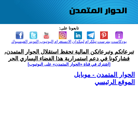
تابعونا على:
بودكاست
بنترست
تيلكرام
لينكدإن
الانستغرام
اليوتيوب
التويتر
الفيسبوك
تبرعاتكم وتبرعاتكن المالية تحفظ استقلال الحوار المتمدن،
فشاركونا في دعم استمرارية هذا الفضاء اليساري الحر
[اشترك في قناة ‫«الحوار المتمدن» على اليوتيوب]
الحوار المتمدن - موبايل
الموقع الرئيسي