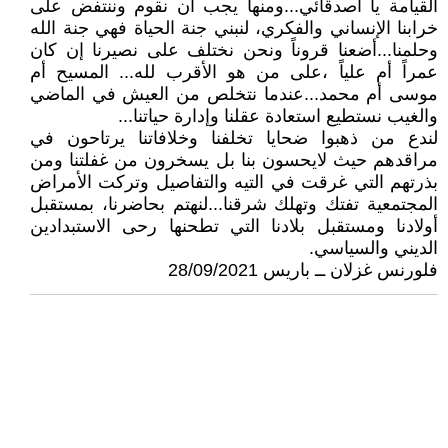
القيامة يا أصدقائي...ومنها يجب أن نقوم وننتفض على
خرابنا الإنساني والفكري، لنبني جنة الحياة فهي جنة الله
وحلمنا...أضعنا قروناً ونحن نختلف على نصيرنا إن كان
عمراً أم علياً ،على من هو الأقرب لله... المسيح أم
موسى أم محمد...عندما نتخلص من العيش في الماضي
والغيب نستطيع استعادة عقلنا وإدارة حياتنا...
لندع من ذهبوا ضحايا تخلفنا وخلافاتنا يرتاحون في
مراقدهم حيث لايحسون بنا بل يسخرون من غفلتنا ومن
بذرتهم التي غرقت في التيه والتفاصيل وتركت الأمراض
المجتمعية تفتك وتهلك شرقنا...لنهتم بحاضرنا، بمستقبل
أولادنا ومستقبل بلادنا التي تطحنها رحى الاستبدادين
الديني والسياسي.
فلورنس غزلان ــ باريس 28/09/2021