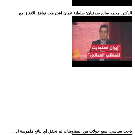
.. الدكتور محمد صالح صدقيان: سلطنة عمان اشترطت توافق الاتفاق مع
.. باحث سياسي: سبع جولات من المفاوضات لم تحقق أي نتائج ملموسة ل