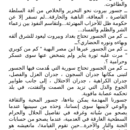
والطاغوت.
ــ جسور بيروت نحو التحرير والخلاص من آفة السلطة
القاصرة ، المعاقة، الناهبة والحارقة...لم تسفر إلا عن
حكومة ظل للأحزاب المهترئة...ولتقاسم النفوذ بين زعماء
الشر والظلم والفساد...
ــ كم من الجسور تحتاج بغداد وبيروت ليعود للشرق ألقه
وبهاءه ونوره الحضاري؟ــ
ــ كم من الجسور عبرها ابن مصر البهية " كم من كوبري
" مرت عليه ثورة يناير ولم يتمخض عنها سوى عسكر
وحرامية ؟.
ــ كم من الجسور تحتاج سورية التي هُدمت فيها الجسور
لتبنى مكانها جدران السجون ، جدران العزل والفصل،
جدران الكراهية ، جدران الاحتلال ، إلى جانب طوابير
الجوع والذل التي تزيد من الصمت والتفتت، في بلد
تحكمه عصابة مافوية.
جسورنا المهدمة يمكن بناءها، جسور المحبة والثقافة
والوعي لايبنيها سوى إنساننا، وَحدَه من سيبنيها عندما
يصحو من سُباته وغرقه في تفاصيل الحلال والحرام
السطحية الغارقة في العدمية، عندما يصحو من حسابات
الجنة والنار والآخرة...حين تقوم القيامة!، مانعيشه هو