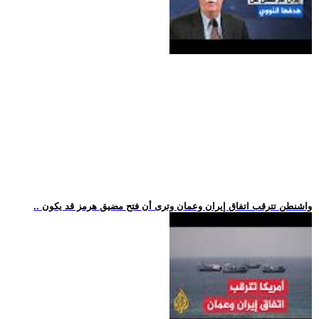
.. واشنطن تترقب اتفاق إيران وعمان وترى أن فتح مضيق هرمز قد يكون