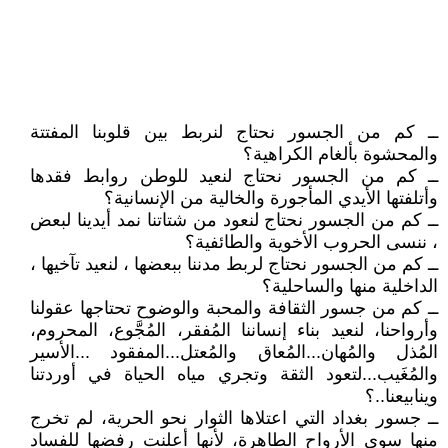
ــ كم من الجسور نحتاج لنربط بين قلوبنا المفتتة
والمحشوة بألغام الكراهية؟
ــ كم من الجسور نحتاج لنعيد للوطن روابط فقدها
وأتلفتها الأيدي المأجورة والخالية من الإنسانية؟
ــ كم من الجسور نحتاج لنعود من شتاتنا نمد أيدينا لبعض
، ننسى الحروب الأخوية والطائفية؟
ــ كم من الجسور نحتاج لربط مدننا ببعضها ، لنعيد تآخيها ،
الداخلية منها والساحلية؟
ــ كم من جسور الثقافة والمحبة والوضوح تحتاجها عقولنا
وأرواحنا، لنعيد بناء إنساننا المُفقر، المُجَّوع، المحروم،
المُذل والمُهان...المُعاق والمُعتل...المفقود ...الأسير
والمُغَيب...لتعود الثقة وتجري مياه الحياة في أوردتنا
وينابيعنا..؟
ــ جسور بغداد التي اعتلاها الثوار نحو الحرية، لم تخرج
منها سوى الأرواح الطاهرة، لأنها أعلنت رفضها للفساد