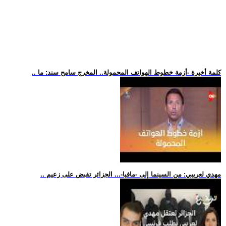
.. كلمة أخيرة -أزمة خطوط الهواتف المحمولة.. المخرج سامح سند: ما
.. مهدي لعريبي: من السينما إلى -مافيا-... الجزائر تقبض على زعيم