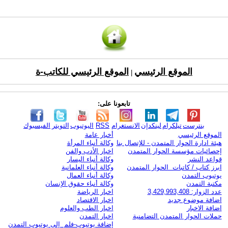
الموقع الرئيسي
الموقع الرئيسي للكاتب-ة
|
تابعونا على:
بنترست
تيلكرام
لينكدإن
الانستغرام
RSS
اليوتيوب
التويتر
الفيسبوك
الموقع الرئيسي
أخبار عامة
هيئة ادارة الحوار المتمدن - للإتصال بنا
وكالة أنباء المرأة
إحصائيات مؤسسة الحوار المتمدن
اخبار الأدب والفن
قواعد النشر
وكالة أنباء اليسار
ابرز كتاب / كاتبات الحوار المتمدن
وكالة أنباء العلمانية
يوتيوب التمدن
وكالة أنباء العمال
مكتبة التمدن
وكالة أنباء حقوق الإنسان
عدد الزوار: 3,429,993,408
اخبار الرياضة
اضافة موضوع جديد
اخبار الاقتصاد
اضافة الاخبار
اخبار الطب والعلوم
حملات الحوار المتمدن التضامنية
اخبار التمدن
إضافة يوتيوب-فلم إلى يوتيوب التمدن