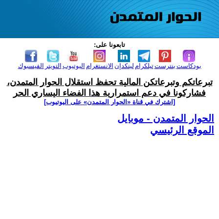
تابعونا على:
بودكاست
بنترست
تيلكرام
لينكدإن
الانستغرام
اليوتيوب
التويتر
الفيسبوك
تبرعاتكم وتبرعاتكن المالية تحفظ استقلال الحوار المتمدن،
فشاركونا في دعم استمرارية هذا الفضاء اليساري الحر
[اشترك في قناة ‫«الحوار المتمدن» على اليوتيوب]
الحوار المتمدن - موبايل
الموقع الرئيسي