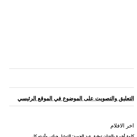
التعليق والتصويت على الموضوع في الموقع الرئيسي
اخر الافلام
.. كلمة أخيرة -الفنان توفيق عبد الحميد: التمثيل حياتي وأديته كل