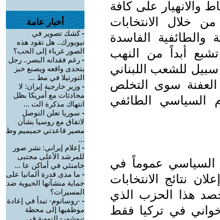
ط والانهيار على كافة
ن خلال الانتخابات
أخبار عامة
-
كشك تصوير في
ة والطائفية الفاسدة
نيويورك.. هل تقود هذه
شبع أبداً من النهب
الصور غرباء إلى الحب؟
-
رغم فقدانه البصر.. رجل
ا سبيل للشعب اللبناني
يتحدى واقعه ويصنع خبز
التورتيلا في مط ...
العفنة سوى التخلص
-
وزير خارجية إيران: لا
محادثات مع أمريكا بظل
م السياسي الطائفي
انتهاك مذكرة الت ...
-
سوريا تعلن التوصل
لاتفاق مع روسيا بشأن
مصير قاعدتي حميميم وط
...
-
إعلام إيراني: نشر صور
للمرشد الأعلى مجتبى
م السياسي عموماً في
خامنئي في أماكن عا ...
-
ما مدى قدرة ألمانيا على
ان نتائج الانتخابات
حماية منشآتها الحيوية ضد
يحصد هذا الحزب الذي
المسيرات؟
-
-روساتوم- تبدأ في إعادة
خواني في تركيا فقط
موظفيها إلى محطة
-بوشهر- النووية في ...