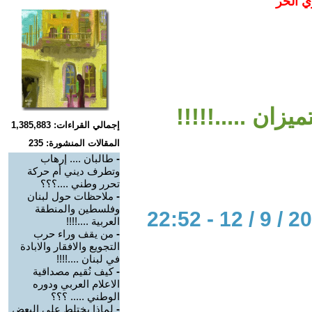
ي الحر
يزان .....!!!!!
إجمالي القراءات: 1,385,883
المقالات المنشورة: 235
-
طالبان .... إرهاب
وتطرف ديني أم حركة
تحرر وطني ....؟؟؟
-
ملاحظات حول لبنان
وفلسطين والمنطقة
العربية ....!!!!
-
من يقف وراء حرب
التجويع والافقار والابادة
في لبنان ....!!!!
-
كيف نُقيم مصداقية
الاعلام العربي ودوره
الوطني ..... ؟؟؟
-
لماذا يختلط على البعض