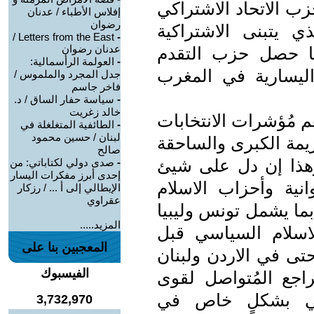
ب الاتحاد الاشتراكي
إفلاس الأطباء / عدنان
رضوان
 يتبنى الاشتراكية
Letters from the East /
-
عدنان رضوان
قعد ... بينما حصل حزب التقدم
-
العولمة الرأسمالية:
اليسارية في المغرب
جدل المجرد والملموس /
فاخر جاسم
-
سياسة حفار الساق / د.
خالد زغريت
 مُؤشرات الانتخابات
-
الطائفية المتغلغلة في
لبنان / حسين محمود
زيمة الكبرى والساحقة
صالح
 وهذا إن دل على شيئ
-
صدى دولي لكتاباتي: من
إحدى أبرز مفكرات اليسار
انية وأحزاب الاسلام
الإيطالي إلى أ ... / رزكار
عقراوي
ما يشمل تونس وليبيا
المزيد.....
لاسلام السياسي قبل
المعجبين بنا على
ى في الاردن ولبنان
الفيسبوك
راجع المُتواصل لقوى
اني بشكلٍ خاص في
3,732,970