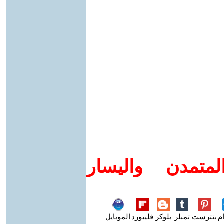
متمدن واليسار
م
بنترست
تمبلر
بلوكر
فليبورد
الموبايل