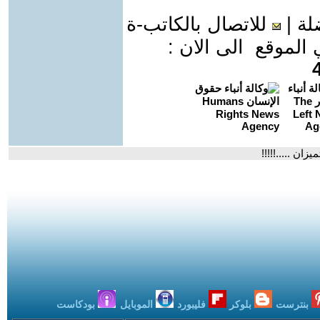
لة
|
للاتصال بالكاتب-ة
موقع الى الان :
زان .....!!!!!
بنترست
بلوكر
فليبورد
الموبايل
بودكاست