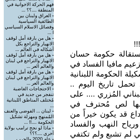
فهم الحركة الاخوانية في
المنطقة ....؟؟ ...
-
العراق ولبنان بين
الطائفية السياسية
وفصائل الاسلام السياسي
ا ...
-
هل من بارقة أمل لوقف
!!
الانهيار والتراجع بكل
أشكاله في العالم ...
استقالة حكومة حسان
-
هل من بارقة أمل لوقف
الانهيار والتراجع في لبنان
عيم مافيا الفساد في
والعالم العر ...
-
هل من بارقة أمل لوقف
يلة الحكومة اللبنانية
الانهيار والتراجع في لبنان
تحمل تاريخ اليوم ..
والعالم العر ...
-
الاحتجاجات الغاضبة
ناني المُزري .... على
تنفجر من جديد في
مُختلف المناطق اللبنانية
سها لص مُحترف في
...
-
لبنان ... الفوضى والعنف
اع قد يكون خيراً من
المُمنهج ومهزلة تشكيل
 ورياح النهب والفساد
الحكومة ....!! ...
-
ماذا لو نجح ترامب بولاية
تي لم تشبع ولم تكتفي
أخرى ....؟؟؟
-
عام 2020 والحرب