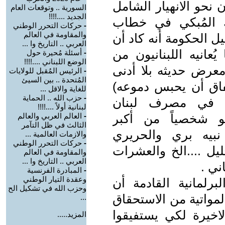
 نحو الانهيار الشامل
السورية .. وتوقعات العام
الجديد ....!!!!
ك المُبكي في خطاب
-
حركات التحرر الوطني
والمقاومة في العالم
ل الحكومة أنه كاد أن
العربي .. التاريخ وا ...
عانيه اللبنانيون من
-
أسئلة مُحيرة حول
الوضع اللبناني ....!!!!
عرض حديثه بلا أدنى
-
الرئيس المُقبل للولايات
المُتحدة .. بين السيئ
اق أن يحبس دموعه)
للغاية والاقل ...
-
حزب الله .. الحماية
ها في مصرف لبنان
لبنانية أولاً ....!!!!
هو شخصياً من أكبر
-
العالم العربي والعالم
الثالث في ظل التآمر
بيه بري والحريري
والازمات العالمية ...
-
حركات التحرر الوطني
ل ....الخ والعشرات
والمقاومة في العالم
العربي .. التاريخ وا ...
ني .
-
المبادرة الفرنسية
وعقدة التيار الوطني
لبرلمانية القادمة أن
وحزب الله في تشكيل الح
لمواتية من الاستحقاق
...
لاخيرة لكي يستفيقوا
المزيد.....