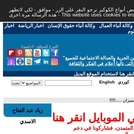
 أنواع الكوكيز نرجو النقر على الزر - موافق - لكي لاتظهر
This website uses cookies to ensure you ge
وكالة أنباء العمال
-
وكالة أنباء حقوق الإنسان
-
اخبار الرياضة
-
اخبار
لوم
التبرع للموقع - ادعمونا
حرية والعدالة الاجتماعية للجميع
"
تى نالها أعلام في الفكر والثقافة
قر هنا لاستخدام الموقع البديل
كوردي
English
زان .....!!!!!
زياد عبد الفتاح
لموبايل انقر هنا
الاسدي
 المتمدن، فشاركونا في دعم