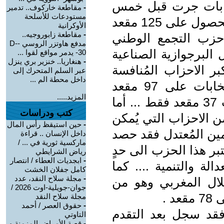
نتخابات جرت قبل خمس
-
مقاطعة خاركوف.. تدمير
مستودعات للأسلحة
سنوات من تسجيل انتصار كبير في الحصول على 125 مقعد
الأوكرانية
-
مقاطعة زابوروجيه..
حزب التجمع الوطني
مدفع هاوتزر الروسي -D-
 البرجوازية الصناعية
30- يدمر مواقع لقوا ...
-
هنغاريا.. خنزير بري ينزل
بر الاحزاب المُنافسة
عبر السلم المتحرك إلى
داخل محطة الم ...
للاخوان) من الحصول في هذه الانتخابات على 97 مقعد
المزيد.....
بينما كان قد حصد قبل خمس سنوات 37 مقعد فقط ... أما
كتب ودراسات
ن الاحزاب التي يُمكن
-
حين استيقظ رأس المال
مين المُعتدل فقد حصد
داخل الإنسان .. قراءة
ماركسية ثورية في ... /
ُعتبر هذا الحزب الى حدٍ
رياض الشرايطي
-
ابجديات العطاء / انتصار
لة والتنمية .... كما
كامل جفلان الخشت
-
مجلة سلاح النقد، عدد
لال المغربي وهو من
جوان-جويلية-اوت 2026 /
 .
مجلة سلاح النقد
-
حقوق العصر / أحمد
 فقد سجل بعد التقدم
التاوتي
-
قصة الأمراض المزمنة و