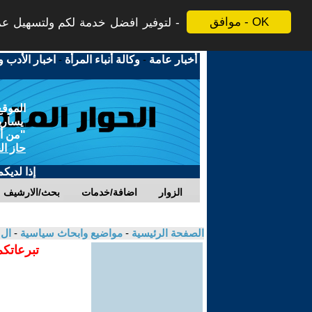
موافق - OK
لتوفير افضل خدمة لكم ولتسهيل عملي
أخبار عامة
-
وكالة أنباء المرأة
-
اخبار الأدب و
الموقع
يسارية
"من أج
حاز ال
إذا لديك
الزوار
اضافة/خدمات
بحث/الارشيف
الصفحة الرئيسية
-
مواضيع وابحاث سياسية
-
ال 
تبرعاتكم