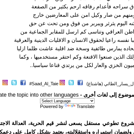
ق سراحه فأعدام رفاقه ارحم بكثير من الصفعة
منهم من صار وكيل امن على المعارضين خارج
كنه اليوم يثرثر ويبربر من فوق ومن تحت عن حق
واطن العراقي وتناسى كم ارسل للمقابر الجماعية من
 نفسه راعيا لحقوق الانسان و الاقليات الدينية والعرقية
حاده يمارس طائفية وسخة ضد اقلية عاشت ظلما ازليا
ئك الذين صنعوا الاقنعة وكم احتقر مستخدميها ، وكما
ميون الخزي والعار لكل من يرتدي قناعا سياسيا..
ل_يسار_الطائي (هاشتاغ)
Saad_Al_Taie#
موضوع إلى لغات أخرى -
ate the topic into other languages
Powered by
Translate
شروع تطوعي مستقل يسعى لنشر قيم الحرية، العدالة الاجتم
. ولضمان استمراره واستقلاليته، يعتمد بشكل كامل على دعمك