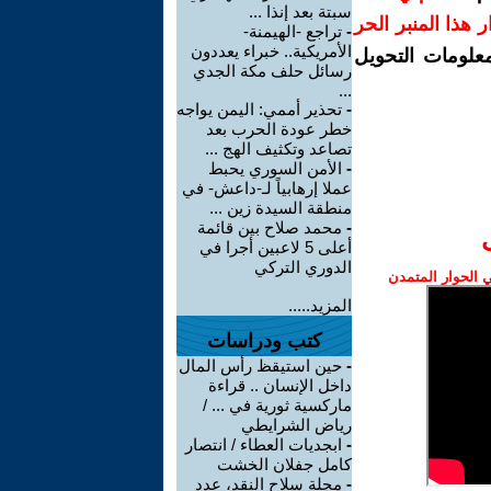
سبتة بعد إنذا ...
رار هذا المنبر الحر
-
تراجع -الهيمنة-
الأمريكية.. خبراء يعددون
معلومات التحويل
رسائل حلف مكة الجدي
...
-
تحذير أممي: اليمن يواجه
خطر عودة الحرب بعد
تصاعد وتكثيف الهج ...
-
الأمن السوري يحبط
عملا إرهابياً لـ-داعش- في
منطقة السيدة زين ...
-
محمد صلاح بين قائمة
أعلى 5 لاعبين أجرا في
الدوري التركي
الحوار المتمدن
المزيد.....
كتب ودراسات
-
حين استيقظ رأس المال
داخل الإنسان .. قراءة
ماركسية ثورية في ... /
رياض الشرايطي
-
ابجديات العطاء / انتصار
كامل جفلان الخشت
-
مجلة سلاح النقد، عدد