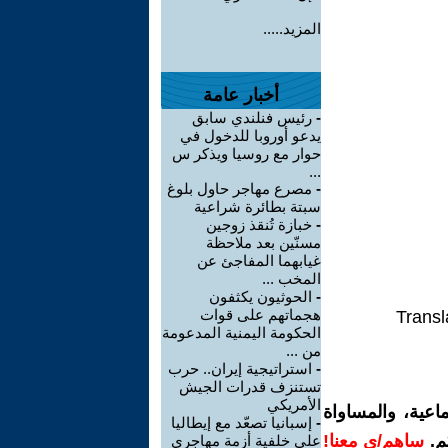
المزيد.....
أخبار عامة
-
رئيس فنلندي سابق
يدعو أوروبا للدخول في
حوار مع روسيا ويذكر س
...
-
مصرع مهاجر حاول بلوغ
سبتة بطائرة شراعية
-
خبازة تُنقذ زوجين
مسنّين بعد ملاحظة
غيابهما المفاجئ عن
المخب ...
-
الحوثيون يكثفون
هجماتهم على قوات
Transl
الحكومة اليمنية المدعومة
من ...
-
استراتيجية إيران.. حرب
تستنزف قدرات الجيش
الأمريكي
اعية، والمساواة
-
إسبانيا تصعّد مع إيطاليا
م.
ساهم/ي معنا!
على خلفية أزمة مهاجري