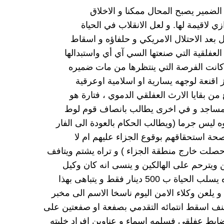
لضمير يصبح المحال ممكنا و الاخلاق
 لاقيمة لها. و لعل الانقلاب في الحياة
بعد الاحتلال الامريكي و حلفاؤه و اسقاط
 العفلقية التي صنعتها السي آي أي واستبدالها
كانت الفرصة التي ينتظرها من مات ضميره
 اقنعة لوجهه يسارية او اسلامية اوعرقية
من بقايا الارث العفلقي الدموي ، فتارة هو
لمساجد و في اخرى يطالب بانصاف قوم لوط
ه ليس جرما (ويطالب الحكام بالعودة الى الفار
صحة استحقاقهم بوقوع الجزاء عليهم ام لا
حصلت خارج منطقة الجزاء ) و تراه يشتم ويتافف
ن ويترحم على الهالكين و ينسى انه كان وكيل
اة ب 500 دينار فقط و يتباهى بهذا
 يلعن وكلاء الامن اليوم ناسخا الاسم الى مخبر
ف اسقط انتمائه التقدمي بصفعة او صفعتين على
بط عفلقي فسلمه اسماء و عناوين افراد خليته