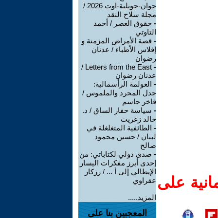
جوان-جويلية-اوت 2026 /
مجلة سلاح النقد
-
حقوق العصر / أحمد
التاوتي
-
قصة الأمراض المزمنة و
إفلاس الأطباء / عدنان
رضوان
Letters from the East /
-
عدنان رضوان
-
العولمة الرأسمالية:
جدل المجرد والملموس /
فاخر جاسم
-
سياسة حفار الساق / د.
خالد زغريت
-
الطائفية المتغلغلة في
لبنان / حسين محمود
صالح
-
صدى دولي لكتاباتي: من
إحدى أبرز مفكرات اليسار
الإيطالي إلى أ ... / رزكار
انية على
عقراوي
المزيد.....
المعجبين بنا على