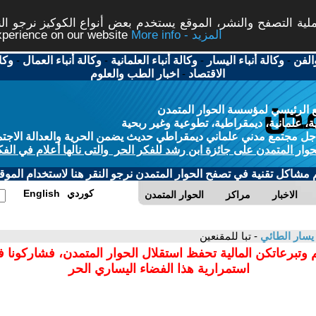
ة التصفح والنشر، الموقع يستخدم بعض أنواع الكوكيز نرجو النق
More info - المزيد
experience on our website
الفن
-
وكالة أنباء اليسار
-
وكالة أنباء العلمانية
-
وكالة أنباء العمال
-
وكا
الاقتصاد
-
اخبار الطب والعلوم
 الرئيسي لمؤسسة الحوار المتمدن
، علمانية، ديمقراطية، تطوعية وغير ربحية
ل مجتمع مدني علماني ديمقراطي حديث يضمن الحرية والعدالة الاجتم
حوار المتمدن على جائزة ابن رشد للفكر الحر والتى نالها أعلام في الفك
م مشاكل تقنية في تصفح الحوار المتمدن نرجو النقر هنا لاستخدام الموقع
كوردي
English
الاخبار
مراكز
الحوار المتمدن
يسار الطائي
- تبا للمقنعين
 وتبرعاتكن المالية تحفظ استقلال الحوار المتمدن، فشاركونا 
استمرارية هذا الفضاء اليساري الحر