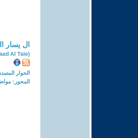
ال يسار ا
(Saad Al Taie)
الحوار المتمدن-العدد: 6978 - 1
المحور: مواض