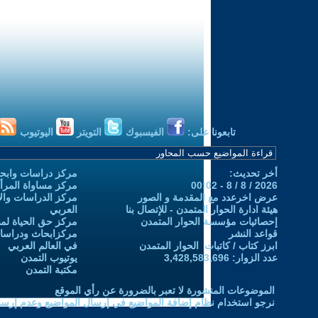
تابعونا على:
الفيسبوك
التويتر
اليوتيوب
أخر تحديث:
مركز دراسات وابحا
2026 / 8 / 8 - 00:02
مركز مساواة المرأ
عرض اخرعدد مع المقدمة و الصور
مركز الدراسات والاب
هيئة ادارة الحوار المتمدن - للإتصال بنا
العربي
إحصائيات مؤسسة الحوار المتمدن
مركز حق الحياة لمن
قواعد النشر
مركزابحاث ودراسات 
ابرز كتاب / كاتبات الحوار المتمدن
في العالم العربي
عدد الزوار: 3,428,583,696
يوتيوب التمدن
مكتبة التمدن
الموضوعات المنشورة لا تعبر بالضرورة عن رأي الموقع
نرجو استخدام نظام إضافة المواضيع في إرسال المواضيع وعدم إرساله