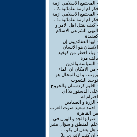
-
المجتمع الاسلامي ازمة
فكر ام ازمة علمائية..2..
-
المجتمع الاسلامي ازمة
فكر ام ازمة علمائية..1..
-
كيف يقتل اهل الامر و
النهي الشرعي الاسلام
كعقيدة
-
ايها العقائديون إن
الانسان هو الانسان
-
وباء اخطر من كوفيد
بالف مرة
-
السياسة والدين
-
من الامكان ان الماء
يروب ، و ان المحال هو
توحيد الشعوب
-
اقليم كردستان والخروج
على الدستور بلا اي
احترام له
-
الزرة و الصيادين
-
احمد سعيد صوت العرب
من القاهرة
-
صراع الجد و الهزل في
علم المنطق و سؤال مثير
، هل يعقل ان يكو ...
-
إن كنت لاتدري....3