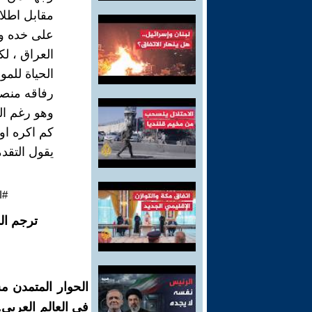
مقابل اطلا
على خده و
العراق ، ل
الحياة للم
رفاقه منصبا
وهو رغم ال
كم اكره اول
يقول التقد
#ا
ترجم ال
الحوار المتمدن م
في العالم العربي