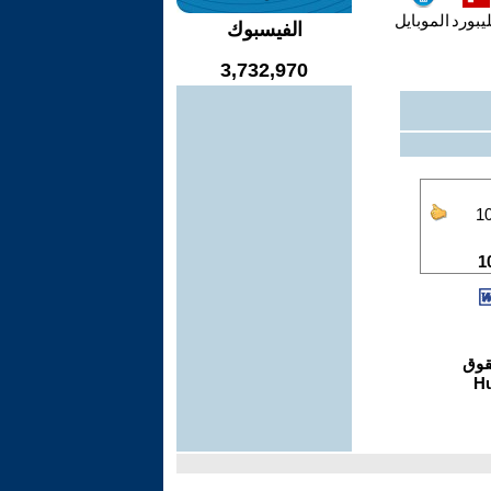
يبورد
الموبايل
الفيسبوك
3,732,970