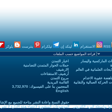
RSS
الانستغرام
لينكد إن
تيلكرام
بنترست
بلوكر
ث الماركسية واليسار
اخبار التمدن
ة
حملات الحوار المتمدن التضامنية
حاث العلمانية في العالم
الارشيف
أرشيف الاستفتاءات
اهضة عقوبة الاعدام
مروج التمدن
الحركة العمالية والنقابية
القائمة البريدية
المعجبين بنا على الفيسبوك: 3,732,970
English
حقوق النسخ واعادة النشر متاحة للجميع مع الإشا
ا بواسطة البريد الكتروني
الموضوعات المنشورة لاعضاء هيئة الادارة لا تعبر