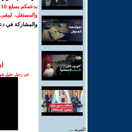
ب
والمستقل، ليبقى ص
والمشاركة في دع
ا‫
في رحيل جليل شهبا
المزيد.....