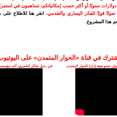
دعمكم بمبلغ 10 دولارات سنويًا أو أكثر حسب إمكانياتكم، تساهمون في استم
وتًا قويًا للفكر اليساري والتقدمي
،
انقر هنا للاطلاع على 
م هذا المشروع
.
شترك في قناة «الحوار المتمدن» على اليوتيوب
ز، عضو هيئة إدارة الحوار المتمدن
في رحيل شاكر الناصري، أحد مؤسسي 