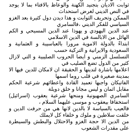
ثوابت الاديان بتجنيد الكهنة والوعاظ بالافتاء بما لا يوجد
في النص الديني لغرض استحداث
الممكن وتحريف الثوابت و هذا ديدن دول كثيرة بعد الغزو
السياسي للفكر الديني ،فالسامري
عند الدين اليهودي و يهوذا عند الدين المسيحي و الكم
الهائل من الابالسة في الدين الاسلامي
ابتداءً بالدولة الاموية مرورا بالعباسيبة و العثمانية و
السعودية والايرانية و التركية حسب
التسلسل الزمني و ايضا الحروب الصليبية و التي لازال
كثير من الدول تضع الصليب في
اعلامها باشارة لتدينها و الحقيقة ان لامكان للدين فيها الا
بمدينة صغيرة في قلب روما اسمها
الفاتيكان واجبها تعميد القادة واعطائهم شرعية الحكم
مقابل اثمان و ليس مجانا و خلق دويلة
السامري الصهيونية ومنحها شرعية يعقوب (اسرائيل)
استخفافا بيعقوب و موسى عليهما السلام ،
فالعيب بالسياسة لا بالدين لانها هي من حرفت الدين و
خلقت سلاطين و ملوك و خلفاء كل لايملك
من الدين الا حجة الغزو والاحتلال والبطش والسيطرة
على مقدرات الشعوب