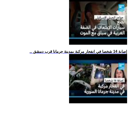
.. إصابة 14 شخصا في انفجار مركبة بمدينة جرمانا قرب دمشق