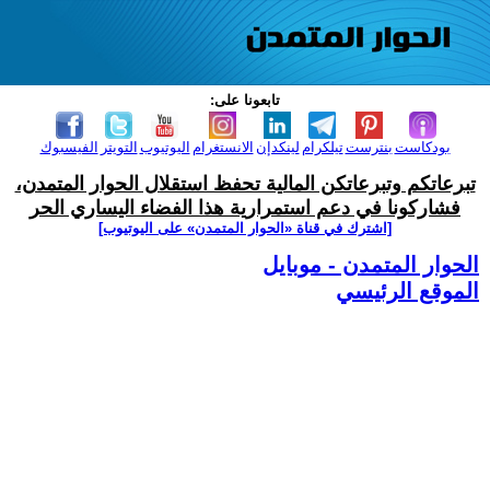
تابعونا على:
بودكاست
بنترست
تيلكرام
لينكدإن
الانستغرام
اليوتيوب
التويتر
الفيسبوك
تبرعاتكم وتبرعاتكن المالية تحفظ استقلال الحوار المتمدن،
فشاركونا في دعم استمرارية هذا الفضاء اليساري الحر
[اشترك في قناة ‫«الحوار المتمدن» على اليوتيوب]
الحوار المتمدن - موبايل
الموقع الرئيسي