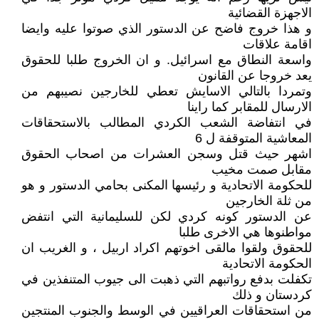
الاجهزة القضائية
و هذا خروج فاضح عن الدستور الذي صوتوا عليه وايضا
اقامة علاقات
واسعة النطاق مع اسرائيل. و ان الخروج طلبا للحقوق
يعد خروجا عن القانون
وتمردا بالتالي الاسايش تعطي للخارجين نصيبهم من
الارسال للمقابر كما راينا
في انتفاضة الشعب الكردي المطالب بالاستحقاقات
المعاشية المتوقفة ل 6
اشهر حيث قتل وسجن العشرات من اصحاب الحقوق
مقابل صمت مخيب
للحكومة الاتحادية و رئيسها المكنى بحامي الدستور و هو
من ثلة الخارجين
عن الدستور كونه كردي لكن للسليمانية التي انتفض
مواطنوها هي الاخرى طلبا
للحقوق ولقوا مالقى اخوتهم اكراد اربيل ، و الغريب ان
الحكومة الاتحادية
تكفلت بدفع رواتبهم التي ذهبت الى جيوب المتنفذين في
كردستان و ذلك
من استحقاقات العراقيين في الوسط والجنوب المنتجين