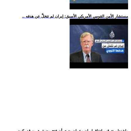
.. مستشار الأمن القومي الأمريكي الأسبق: إيران لم تتخلَّ عن هدفه
.. واشنطن تترقب اتفاق إيران وعمان وترى أن فتح مضيق هرمز قد يكون