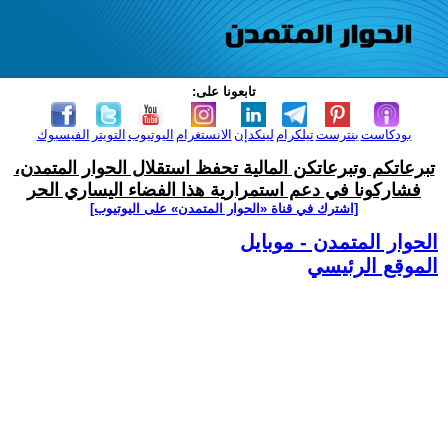
تابعونا على:
بودكاست
بنترست
تيلكرام
لينكدإن
الانستغرام
اليوتيوب
التويتر
الفيسبوك
تبرعاتكم وتبرعاتكن المالية تحفظ استقلال الحوار المتمدن،
فشاركونا في دعم استمرارية هذا الفضاء اليساري الحر
[اشترك في قناة ‫«الحوار المتمدن» على اليوتيوب]
الحوار المتمدن - موبايل
الموقع الرئيسي