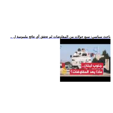
.. باحث سياسي: سبع جولات من المفاوضات لم تحقق أي نتائج ملموسة ل