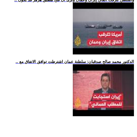
.. الدكتور محمد صالح صدقيان: سلطنة عمان اشترطت توافق الاتفاق مع