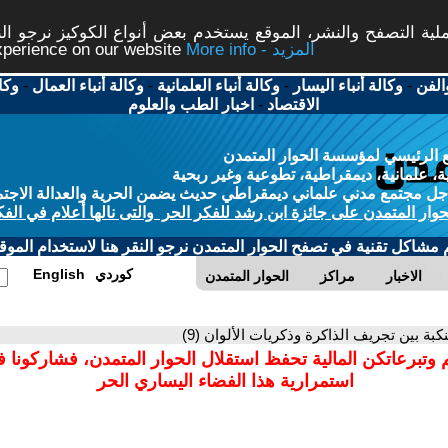
ة التصفح والنشر، الموقع يستخدم بعض أنواع الكوكيز نرجو النق
More info - المزيد
experience on our website
الفن
-
وكالة أنباء اليسار
-
وكالة أنباء العلمانية
-
وكالة أنباء العمال
-
وكا
الاقتصاد
-
اخبار الطب والعلوم
 الرئيسي لمؤسسة الحوار المتمدن
، علمانية، ديمقراطية، تطوعية وغير ربحية
ل مجتمع مدني علماني ديمقراطي حديث يضمن الحرية والعدالة الاجتم
حوار المتمدن على جائزة ابن رشد للفكر الحر والتى نالها أعلام في الفك
م مشاكل تقنية في تصفح الحوار المتمدن نرجو النقر هنا لاستخدام الموقع
كوردي
English
الاخبار
مراكز
الحوار المتمدن
نكبة بين تجريف الذاكرة وذكريات الألوان (9)
 وتبرعاتكن المالية تحفظ استقلال الحوار المتمدن، فشاركونا 
استمرارية هذا الفضاء اليساري الحر