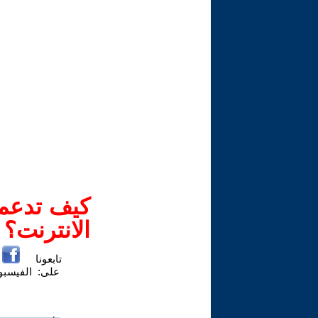
كيف تدعم-
الانترنت؟
تابعونا
على:
الفيسب