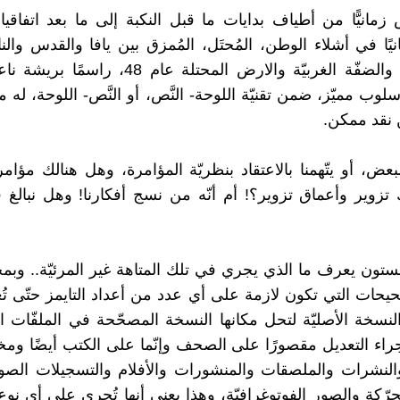
ّص زمانيًّا من أطياف بدايات ما قبل النكبة إلى ما بعد اتفاقي
نيًا في أشلاء الوطن، المُحتَل، المُمزق بين يافا والقدس والن
قطاع غزّة والضفّة الغربيّة والارض المحتلة عام 48،
لوب مميّز، ضمن تقنيّة اللوحة- النَّص، أو النَّص- اللوحة، له م
 نقد ممكن.
عض، أو يتّهمنا بالاعتقاد بنظريّة المؤامرة، وهل هنالك مؤامرة
تزوير وأعماق تزوير؟! أم أنّه من نسج أفكارنا! وهل نبالغ ف
ستون يعرف ما الذي يجري في تلك المتاهة غير المرئيّة.. وبمجر
حيحات التي تكون لازمة على أي عدد من أعداد التايمز حتّى تُع
لنسخة الأصليّة لتحل مكانها النسخة المصحّحة في الملفّات 
راء التعديل مقصورًا على الصحف وإنّما على الكتب أيضًا ومخ
النشرات والملصقات والمنشورات والأفلام والتسجيلات الصوتي
رّكة والصور الفوتوغرافيّة، وهذا يعني أنها تُجرى على أي نوع