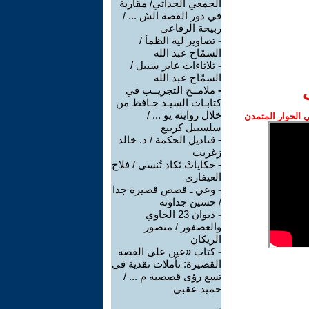
الجمعي الحداثي/ مقاربة
في دور القصة الش ... /
ربيحة الرفاعي
-
تصاوير لية الظمأ /
السمّاح عبد الله
-
ثلاثاءات عابر سبيل /
السمّاح عبد الله
-
ملامــح التجريــب في
كتابـات السيـد حـافظ من
خلال روايته يو ... /
الحوار المتمدن
سلسبيل كريبع
-
قناديل الحكمة / د. خالد
زغريت
-
حكاياتْ تَكاد تُنسى / فلاح
العيفاري
-
وعي ـ قصص قصيرة جدا
/ حسين جداونه
-
ديوان 23 الحاوي
والعصفور / منصور
الريكان
-
كتاب «عين على القصة
القصيرة: تأملات نقدية في
تسع رؤى قصصية م ... /
حميد عقبي