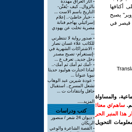
-
آثار العراق مهددة
ى أكتافها
بالزوال.. كيف -يُقنَّن-
التاريخ باسم الاست ...
وير" يصبح
-
-خيار خاطئ-.. إعلام
إسرائيلي يهاجم فنانة
 قيصر في
مصرية تخلت عن يهودي
...
-
صدور رواية لا تنتظرني
للكاتب علاء غسان نصار
-
الاشتراكات الشهرية في
-إنستغرام- تصبح مصدر
دخل جديد.. تعرف ع ...
-
-أمك ثم أمك ثم أمك-..
Transl
لماذا اختارت هوليود حديثا
نبويا عنوانا ...
-
عودة شيرين عبد الوهاب
تشعل المسرح.. استقبال
حافل وانتقادات ت ...
اعية، والمساواة
المزيد.....
م.
ساهم/ي معنا!
كتب ودراسات
رار هذا المنبر الحر
-
ديوان 24 شعر / منصور
معلومات التحويل
الريكان
-
القصة الشاعرة والوعي