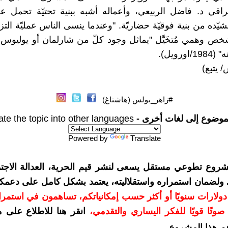
عراقي د. فاضل الربيعي، وأعماله أشبه ببنية تحتيّة تحمل عل
ّده من بنية فوقيّة حضاريّة. "وعندما ينسى الناس عمليّة التز
ص وهمي مُتخَيَّل "يماثل وجود كلّ من شارلمان أو يوليوس
ورويل).
 يتبع)
#زاهر_بولس (هاشتاغ)
موضوع إلى لغات أخرى -
ate the topic into other languages
Powered by
Translate
شروع تطوعي مستقل يسعى لنشر قيم الحرية، العدالة الاجتم
. ولضمان استمراره واستقلاليته، يعتمد بشكل كامل على دعمك
دعمكم بمبلغ 10 دولارات سنويًا أو أكثر حسب إمكانياتكم، تساهمون في استم
وتًا قويًا للفكر اليساري والتقدمي
،
انقر هنا للاطلاع على 
م هذا المشروع
.