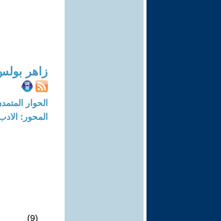
زاهر بولس
الحوار المتمدن-العدد: 6960 - 21
المحور: الادب
(9)