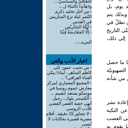
الثقافيّ والسياسيّ…
عد يوم، بل
و«هأنذا ثالثنا» ل ...
-
من أجل تخليد ذكرى
وبذلك يتم
النّصر ليلة نزع المتاريس
في القدس
ن تظلّ في
-
لَيْلَةُ المَتَارِيْسِ
ى التاريخ
-
إلَّا المَقَادِسَةُ فِيْنَا
 إلى ذلك،
المزيد.....
اخبار الأدب والفن
ما ما حصل
-
من نحيب -تموز- إلى
صهيونيّة
كاظم الساهر.. لماذا يبكي
الغناء العراقي؟ ...
ن من شأنه
-
المجمع المعماري لمركز
معارض عموم روسيا في
موسكو يستعد لتقييم ...
-
ألكسندر بلوك.. رحيل
 إعادة نشر
أنهى حقبة العصر الفضي
للأدب الروسي
عن النكبة
-
لا تتجاوز 15 دقيقة.. أفلام
بقى العصب
مصرية قصيرة بحكايات لا
تُنسى
 يقوم به