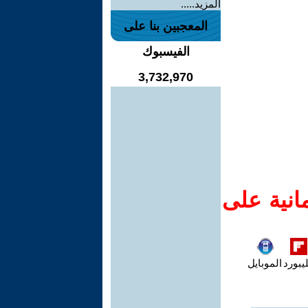
المزيد.....
المعجبين بنا على
الفيسبوك
3,732,970
انية على
يبورد
الموبايل