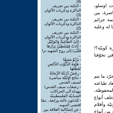
(4)
ات اوسلو،
-
النكبة بين تجريف
الذاكرة وذكريات الألوان
اصرة، بين
(3)
-
النكبة بين تجريف
 راسمًا بريشة ناعمة جرائم
الذاكرة وذكريات الألوان
ا له وعليه
(2)
-
النكبة بين تجريف
الذاكرة وذكريات الألوان
-
إِلَىْ الطَّاغِيَةْ وَالوَكِيْل
-
نَادَتْ فِلِسْطِيْنُ نِزَارَهَا
 كونيّة؟!
فَلَبَّى/ إلى روح الشهيد نزا
ي تخوّفنا
...
-
يَرْنُوْ مَشِقًا
-
هَامَةَ الدَّيُّوْثِ الدَّائِصِ
نُقَطِّعُهَا
-
رِمْشٌ دُرْبَتُهُ الرِّمَايَةُ
ّد ما يتم
-
نتائج أوّليّلة مباشرة
لسيف القدس
اد طباعته
-
رشقات سيف القدس/
المحفوظة،
مهداة ألى الحراكات
الشبابيّة الفلسطينيّة
تلف أنواع
-
تُلدَغون ثالثة ورابعة.. ممّا
ّة وأفلام
اقتضى التنويه.
-
عن إشكالية العلاقة بين
 من أنواع