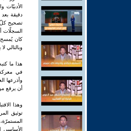
الأدبيّات و
دقيقة بعد 
تصحيح كلّ ت
السجلّات أ
كان يُمسح 
وبالتالي لا
هذا ما كتب
في معركة ا
وأذرعها ال
أن يرفع من
وهذا الاقتب
توثيق المر
المستمرّة،
الأساسي ا