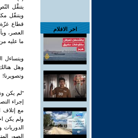
يتنقَّل الن
ويتنقّل مكا
اخر الافلام
العصر، وبأس
ما عليه من
ويتساءل الب
وهل هنالك 
وتصويرنا!
"لم يكن ون
إجراء التص
مع إتلاف ا
ولم يكن اج
الدوريات و
الصور المتح