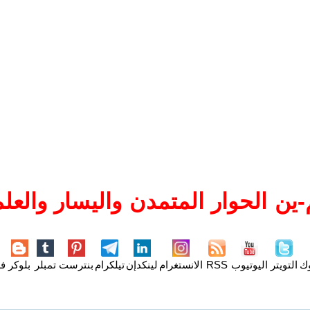
ين الحوار المتمدن واليسار والعلم
وك
التويتر
اليوتيوب
RSS
الانستغرام
لينكدإن
تيلكرام
بنترست
تمبلر
بلوكر
فل