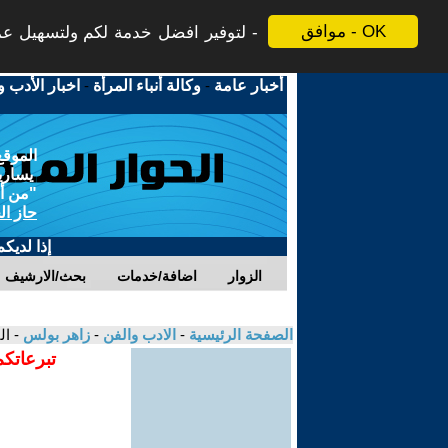
موافق - OK
لتوفير افضل خدمة لكم ولتسهيل عملي
أخبار عامة
-
وكالة أنباء المرأة
-
اخبار الأدب و
الموقع
يسارية
"من أج
حاز ال
إذا لديك
الزوار
اضافة/خدمات
بحث/الارشيف
الصفحة الرئيسية
-
الادب والفن
-
زاهر بولس
- ال
تبرعاتكم