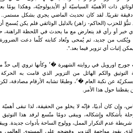
الوثائق ذات الأهميّة السياسيّة أو الأيديولوجيّة، وهكذا يومًا ب
دقيقة تقريبًا. لقد كان تحديث الماضي يجري بشكل مستمر.. 
نبُّؤ للحزب (الحاكم- زاهر) بالدليل الوثائقي فلم يكن يُسمح أ
ي خبر أو رأي قد يتعارض مع ما يحدث في اللحظة الراهنة، حتّ
ويُكتب من جديد، ثم يُمحى وتُعاد كتابته كلّما دعت الضرورة
 يمكن إثبات أي تزوير فيما بعد.".
ه جورج اورويل في روايته الشهيرة �׳ وكأنها تروي إلى حدٍّ 
لتوثيق والكم الهائل من التزوير الذي قامت به الحركة ال
عسكريّة عن نكبة العام �׳، وطبعًا تشابه الأرقام مصادفة، لك
 يقظتنا حول هذا الأمر.
اس، وإن كان أدبيًا، فإنّه لا يخلو من الحقيقة، لذا تبقى أهميّة
حلة بأَشكاله وإِشكاله، ويبقى دومًا متّسع لرفد هذا التوثيق 
 شريطة عدم التكرار الممل، وولوج الساحة بأدوات جديدة. وي
لذي يقود مواجهة التزوير وفضحه على المستوى العالمي ما