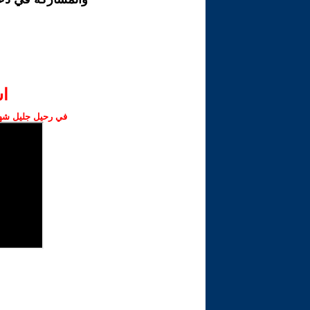
ا‫
في رحيل جليل شهبا