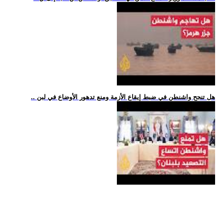
.. هل تنجح واشنطن في ضبط إيقاع الأزمة ومنع تدهور الأوضاع في لبن