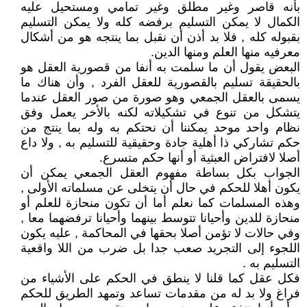
بأنه قاصر وغير مطلق وغير تمامي ومستحيل عليه
الكمال لا يمكن التسليم برفضه كله ولا يمكن التسليم
بقبوله كله , فلا بد أذن أن نقبل بما ينتجه هو من أشكال
معرفيه منها العلم ومنها الدين.
البعض يقول أن ما سلمت به أنفا من قصورية العقل هو
بالحقيقة تسليم بالقصورية للعقل الفرد , وأن هناك ما
يسمى بالعقل الجمعي وهو صورة من صور العقل عندما
يتشكل من تنوع في تشكيلاته لكنه بالأخر يعمل وفق
نظام واحد موحد يمكننا أن نحتكم به وله بما ينتج من
حكم تشاركي ذا أهلية جادة وحقيقية للتسليم به , ولا داع
أصلا لافتراض العبثية أو أنها حكم متسرع.
الجواب بكل بساطة مفهوم العقل الجمعي يمكن أن
يكون أهلا للحكم في حال أن يتخلى عن مسلماته الأولى ,
وهذه المسلمات كما نعلم أما أن تكون منحازة للعلم أو
منحازة للدين وأحيانا تتوسط بينهما وأحيانا ترفضهما معا ,
وفي حالات لا تؤمن أصلا بحقها في المحاكمة , عليه يكون
اللجوء إلى التجريد صعب جدا بل ضرب من اللا واقعية
التسليم به .
فكل عقل كما قلنا لا ينطق في الحكم على الأشياء من
فراغ ولا بد له من مقدمات تساعد وتمهد الطريق للحكم