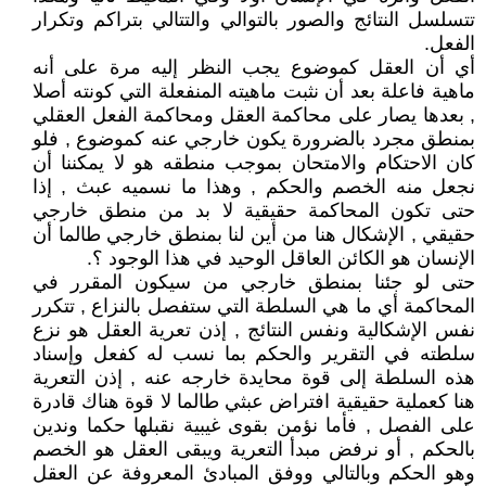
تتسلسل النتائج والصور بالتوالي والتتالي بتراكم وتكرار
الفعل.
أي أن العقل كموضوع يجب النظر إليه مرة على أنه
ماهية فاعلة بعد أن نثبت ماهيته المنفعلة التي كونته أصلا
, بعدها يصار على محاكمة العقل ومحاكمة الفعل العقلي
بمنطق مجرد بالضرورة يكون خارجي عنه كموضوع , فلو
كان الاحتكام والامتحان بموجب منطقه هو لا يمكننا أن
نجعل منه الخصم والحكم , وهذا ما نسميه عبث , إذا
حتى تكون المحاكمة حقيقية لا بد من منطق خارجي
حقيقي , الإشكال هنا من أين لنا بمنطق خارجي طالما أن
الإنسان هو الكائن العاقل الوحيد في هذا الوجود ؟.
حتى لو جئنا بمنطق خارجي من سيكون المقرر في
المحاكمة أي ما هي السلطة التي ستفصل بالنزاع , تتكرر
نفس الإشكالية ونفس النتائج , إذن تعرية العقل هو نزع
سلطته في التقرير والحكم بما نسب له كفعل وإسناد
هذه السلطة إلى قوة محايدة خارجه عنه , إذن التعرية
هنا كعملية حقيقية افتراض عبثي طالما لا قوة هناك قادرة
على الفصل , فأما نؤمن بقوى غيبية نقبلها حكما وندين
بالحكم , أو نرفض مبدأ التعرية ويبقى العقل هو الخصم
وهو الحكم وبالتالي ووفق المبادئ المعروفة عن العقل