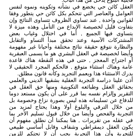
قابلية البلوغ يدخل من هذا الباب.
العقل كائن حي يخضع في نشأته وتكوينه ونموه لنفس
العوامل والعناصر التي تتحكم بكل كائن حي يتطور وفقا
لقوانين واحدة , عند تساوي الظروف تتساوى النتائج وإن
بتفاوت قليل لخصيصة الإبداع من التأمل وهذه ميزة لا
يتساوى فيها الجميع , أما في اختلال وغياب بعض
المشتركات الآسية وعند تحقق مبدأ التساو والتقابل
والنظارة نتوقع حقيقة نتائج مختلفة وأحيانا غير مفهومة
وأيضا لخصيصة في العقل البشري هو ما يسمى العبقرية
أو اجتراح المعجز , حتى في هذه النقطة هناك قاعدة
عامة وهناك استثناء متوقع , فالحكم المجرد الحقيقي لا
يدرك الاستثناء هذا ويعمم التجريد وكأنه قانون مطلق.
أذن علينا دراسة التجربة العقلية بشقيها الديني والعلمي
بحقائق العقل وطبائعه التكوينية ومنها حق العقل في
التقرير وإلزام نفسه بما قرر على أن يكون مستعد دوما
للدفاع عن تسليماته هذه ليس بصورة نزاع وخصومة بل
من خلال الترقي والبلوغ أولا وهذا يحتاج لمزيد من
التجربة والفحص وأيضا من خلال قبول تسليم الأخر بما
في عقله من تقريرات , هنا يمكننا أن نطلق مفهوم أن
يكون العقل ديمقراطي وشفاف وقابل أساسي طبيعي
للتجربة وأن هذا التجربة يجب أن لا تحتكم للزمن