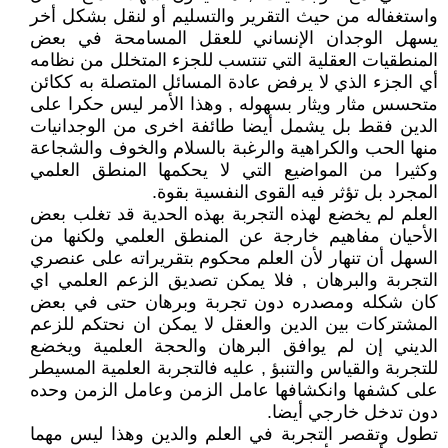
واستغفاله من حيث التقرير والتسليم أو لنقل بشكل أخر
يسهل الوجدان الإنساني للعقل المسامحة في بعض
المنطقيات العقلية التي تنتسب للجزء المتخلل من نظامه
أي الجزء الذي لا يرفض عادة المسائل المتصلة به ككائن
متحسس مثار ويثار بسهوله , وهذا الأمر ليس حكرا على
الدين فقط بل يشمل أيضا طائفة اخرى من الوجدانيات
منها الحب والكراهية والرغبة بالسلام والخوف والشجاعة
وكثيرا من المواضيع التي لا يحكمها المنطق العلمي
المجرد بل تؤثر فيه القوى النفسية بقوة.
العلم لم يخضع لهذه التجربة بهذه الحدية قد تغلب بعض
الأحيان مفاهيم خارجة عن المنطق العلمي ولكنها من
السهل أن تنهار لأن العلم محكوم بتقريراته على عنصري
التجربة والبرهان , فلا يمكن تصديق الزعم العلمي اي
كان شكله ومصدره دون تجربة وبرهان حتى في بعض
المشتركات بين الدين والعقل لا يمكن ان نحتكم للزعم
الديني إن لم يوافق البرهان والحجة العلمية ويخضع
للتجربة والقياس والتنبؤ , عليه فالتجربة العلمية المسيطر
على كشفها وانكشافها عامل الزمن وعامل الزمن وحده
دون تدخل خارجي أيضا.
تطول وتقصر التجربة في العلم والدين وهذا ليس مهما