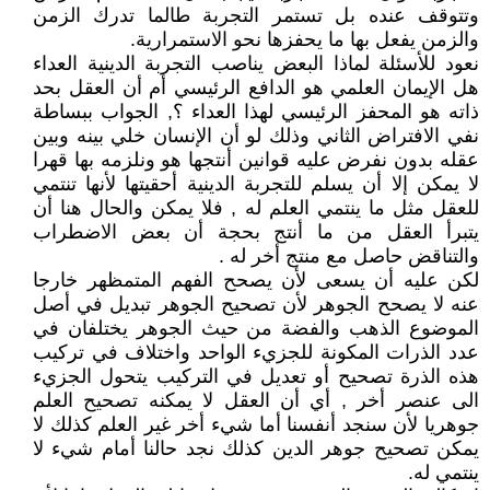
وتتوقف عنده بل تستمر التجربة طالما تدرك الزمن
والزمن يفعل بها ما يحفزها نحو الاستمرارية.
نعود للأسئلة لماذا البعض يناصب التجربة الدينية العداء
هل الإيمان العلمي هو الدافع الرئيسي أم أن العقل بحد
ذاته هو المحفز الرئيسي لهذا العداء ؟, الجواب ببساطة
نفي الافتراض الثاني وذلك لو أن الإنسان خلي بينه وبين
عقله بدون نفرض عليه قوانين أنتجها هو ونلزمه بها قهرا
لا يمكن إلا أن يسلم للتجربة الدينية أحقيتها لأنها تنتمي
للعقل مثل ما ينتمي العلم له , فلا يمكن والحال هنا أن
يتبرأ العقل من ما أنتج بحجة أن بعض الاضطراب
والتناقض حاصل مع منتج أخر له .
لكن عليه أن يسعى لأن يصحح الفهم المتمظهر خارجا
عنه لا يصحح الجوهر لأن تصحيح الجوهر تبديل في أصل
الموضوع الذهب والفضة من حيث الجوهر يختلفان في
عدد الذرات المكونة للجزيء الواحد واختلاف في تركيب
هذه الذرة تصحيح أو تعديل في التركيب يتحول الجزيء
الى عنصر أخر , أي أن العقل لا يمكنه تصحيح العلم
جوهريا لأن سنجد أنفسنا أما شيء أخر غير العلم كذلك لا
يمكن تصحيح جوهر الدين كذلك نجد حالنا أمام شيء لا
ينتمي له.