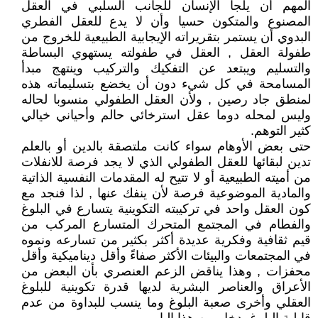
المهم أن يلجأ الإنسان للجانب السلبي في العقل
المصنوع والمتكون حسيا وأن لا يدع للعقل الفطري
البدوي أن يستمر بتقريراته الإيجابية الطبيعية للخروج من
طفولة العقل , العقل في طفولته يستهوي البساطة
والتسليم ويبتعد عن التفكيك والتركيب وينتهج مبدأ
المسامحة في كل شيء دون أن يخضع بتسليماته هذه
لمنطق جاد رصين , ولأن العقل الطفولي منسوبا لحاله
وليس لمحله دوما عقل استرخائي حالم وأحياني خيالي
كثير التوهم.
حتى بعض الأوهام سواء كانت ملتصقة بالدين أو بالعلم
تدين لبقائها للعقل الطفولي الذي لا يجد فرصة للانفلات
من أميته الطبيعية أو لا تتيح له المقدمات النفسية الذاتية
والمادية الموضوعية فرصة لأن ينفك عنها , لذا فنجد مع
كون العقل واحد في تركيبته التكوينية يتسارع في البلوغ
والفطام في المجتمع المتحرك المتسارع المركب من
قيم ثقافية وفكرية عديدة أكثر بكثير من تسارعه ونموه
في المجتمعات والبيئات الأكثر صفاءً وأقل ديناميكية وأقل
محفزات , وهذا يناقض الزعم العنصري بأن البعض من
الأعراق والعناصر البشرية لديها قدرة تكوينية للبلوغ
العقلي وأخرى صعبة البلوغ وما ينسب للبداوة من عدم