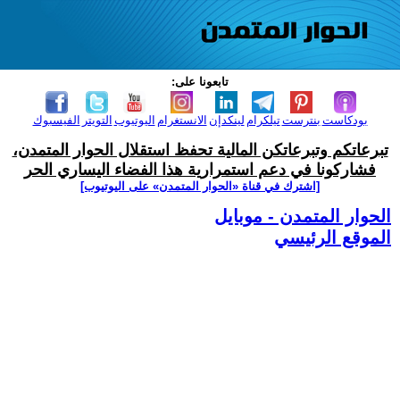
تابعونا على:
بودكاست
بنترست
تيلكرام
لينكدإن
الانستغرام
اليوتيوب
التويتر
الفيسبوك
تبرعاتكم وتبرعاتكن المالية تحفظ استقلال الحوار المتمدن،
فشاركونا في دعم استمرارية هذا الفضاء اليساري الحر
[اشترك في قناة ‫«الحوار المتمدن» على اليوتيوب]
الحوار المتمدن - موبايل
الموقع الرئيسي