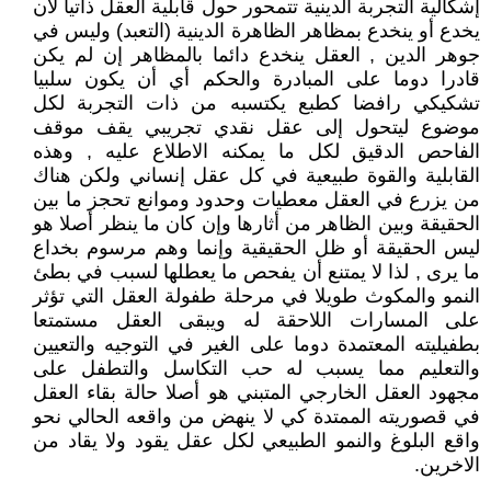
إشكالية التجربة الدينية تتمحور حول قابلية العقل ذاتيا لأن
يخدع أو ينخدع بمظاهر الظاهرة الدينية (التعبد) وليس في
جوهر الدين , العقل ينخدع دائما بالمظاهر إن لم يكن
قادرا دوما على المبادرة والحكم أي أن يكون سلبيا
تشكيكي رافضا كطبع يكتسبه من ذات التجربة لكل
موضوع ليتحول إلى عقل نقدي تجريبي يقف موقف
الفاحص الدقيق لكل ما يمكنه الاطلاع عليه , وهذه
القابلية والقوة طبيعية في كل عقل إنساني ولكن هناك
من يزرع في العقل معطيات وحدود وموانع تحجز ما بين
الحقيقة وبين الظاهر من أثارها وإن كان ما ينظر أصلا هو
ليس الحقيقة أو ظل الحقيقية وإنما وهم مرسوم بخداع
ما يرى , لذا لا يمتنع أن يفحص ما يعطلها لسبب في بطئ
النمو والمكوث طويلا في مرحلة طفولة العقل التي تؤثر
على المسارات اللاحقة له ويبقى العقل مستمتعا
بطفيليته المعتمدة دوما على الغير في التوجيه والتعيين
والتعليم مما يسبب له حب التكاسل والتطفل على
مجهود العقل الخارجي المتبني هو أصلا حالة بقاء العقل
في قصوريته الممتدة كي لا ينهض من واقعه الحالي نحو
واقع البلوغ والنمو الطبيعي لكل عقل يقود ولا يقاد من
الاخرين.