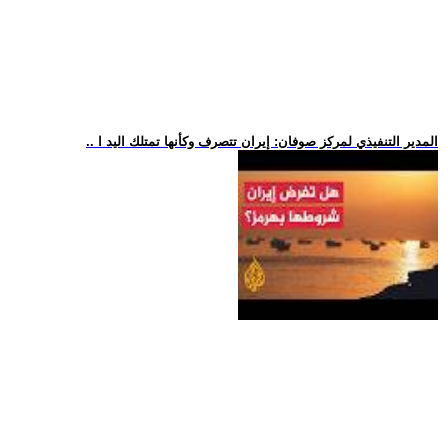
.. المدير التنفيذي لمركز صوفان: إيران تتصرف وكأنها تمتلك اليد ا