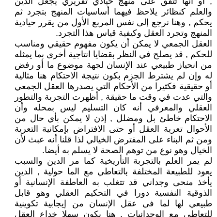
, أو أنها تتفق على منهج حيادي تقريري يجعل الدين
والعلم كنظائر يلاحظ فيهما أساسيات المنهج بتجرد ثم
يحكم , وهنا نرجع إلى نفس المربع الأول من يقرر حيادية
المنهج وتجرد العقل وكيفية قياس هذا التجرد.
العقل الجمعي لا يمكن أن يكون مفهوم حقيقي ومناسب
للحكم , قد يصلح في النظر بقضايا انتاجية أخرى بما يمثله
من انحياز طبيعي عند الإنسان لجهة موضوع ما أو رفض
له وإن لم يشترط الجزم بكون نتيجة الاحتكام هنا مثالية
أو حقيقية فكثيرا من الأحكام التي يصدرها العقل الجمعي
والتي عدت في وقت ما حقيقة , أظهرت التجربة والتطور
العقلي والمعرفي أنه كان التسليم ليس بمحله وأن
الاحتكام خاطئ بل ومضلل , إذن لا يمكن بأي حال من
الأحوال تعرية العقل أو حتى الافتراض بإمكانية التعرية
ومن ثم البناء على المفترض الخيالي لذا قلنا أنه عبث لأن
الخيال وهو نوع من توهم الصحة لا يسلم به أيضا.
لم يمر العلم بالتجربة التأريخية كما مر الدين والسبب
يعود للطبيعة المختلفة بالتعاطي مع الما حولية , الدين
يأخذ منحى وجداني قد تتغلب به العاطفة الإنسانية أو
الذوقية النفسية دورا في التحكيم العقلي وهو قابل
طبيعي لها لما في عقل الإنسان من إيجابية تكوينية
للتعاطي مع الوجدانيات , هنا يكون سهلا خداع العقل