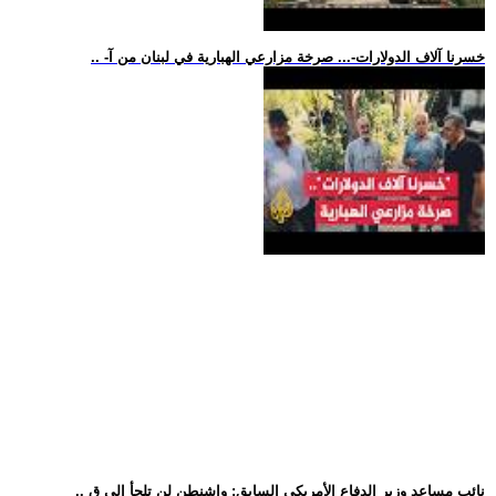
.. -خسرنا آلاف الدولارات-... صرخة مزارعي الهبارية في لبنان من آ
.. نائب مساعد وزير الدفاع الأمريكي السابق: واشنطن لن تلجأ إلى ق