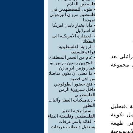
فلسطين القادم
-
طوبى للمضطهدين في
فلسطين مروان البرغوثي
نموذجا
-
ماذا يختار بايدن امريكا
ام اسرائيل
-
الحضارة الامريكية الى
التفكك
-
الرواية الفلسطينية
قراءة فلسفية
ائيلي بعد
-
عام من الجمر المنطفئ
-
فتح بين زمنين ..زمن ابو
ى مجموعة
عمار وزمن ابو مازن
-
ما معنى ان تكون مناضلا
من اجل قضية
-
فتح حضور انطولوجي
داخل سيرورة الزمن
الفلسطيني
-
ديناميكيات العقل وآليات
التطور
ة ،فتحليل
-
استراتيجية التغير
ل تكوينة
الفلسطيني وفلسفة البقاء
-
القائد ياسر عرفات
هي طبيعة
يستقبل د.صائب عريقات
ديولوجية