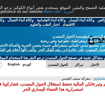
ة التصفح والنشر، الموقع يستخدم بعض أنواع الكوكيز نرجو النق
More info - المزيد
experience on our website
الفن
-
وكالة أنباء اليسار
-
وكالة أنباء العلمانية
-
وكالة أنباء العمال
-
وكا
الاقتصاد
-
اخبار الطب والعلوم
 الرئيسي لمؤسسة الحوار المتمدن
، علمانية، ديمقراطية، تطوعية وغير ربحية
ل مجتمع مدني علماني ديمقراطي حديث يضمن الحرية والعدالة الاجتم
حوار المتمدن على جائزة ابن رشد للفكر الحر والتى نالها أعلام في الفك
م مشاكل تقنية في تصفح الحوار المتمدن نرجو النقر هنا لاستخدام الموقع
كوردي
English
الاخبار
مراكز
الحوار المتمدن
لشقباوي
- معركة سيف القدس
 وتبرعاتكن المالية تحفظ استقلال الحوار المتمدن، فشاركونا 
استمرارية هذا الفضاء اليساري الحر