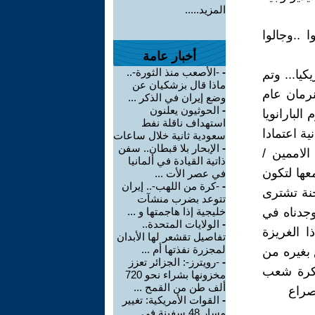
المزيد.....
 ..وجالوا
أخبار عامة
-
-الأصعب منذ الثورة-..
يا... وتم
ماذا قال بزشكيان عن
نرمان عام
وضع إيران في الذكر ...
-
الحوثيون يعلنون
البارانويا
استهداف ناقلة نفط
ية اعتمادا
سعودية ثانية خلال ساعات
-
الإبحار بلا قبطان.. سفن
الاممين /
ذاتية القيادة في ألمانيا
عها لتكون
في عصر الأت ...
-
-كرة من اللهب-.. إيران
جنة تشترى
تتوعد بضرب منشآت
وجدناه في
خليجية إذا هاجمتها و ...
-
الولايات المتحدة..
 الغريزة
تفاصيل تقشعر لها الأبدان
لمجزرة نفذتها أم ...
 بغيره من
-
-رويترز-: الجزائر تعزز
فكرة شعب
مخزونها بشراء نحو 720
ألف طن من القمح ...
صراع
-
القوات الأمريكية: تغيير
مسار 48 سفينة في