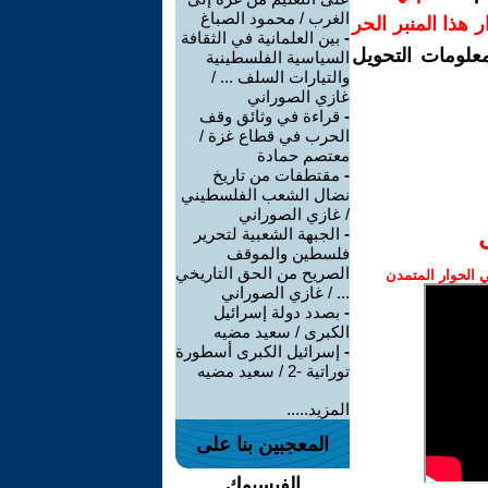
الغرب / محمود الصباغ
رار هذا المنبر الحر
-
بين العلمانية في الثقافة
معلومات التحويل
السياسية الفلسطينية
والتيارات السلف ... /
غازي الصوراني
-
قراءة في وثائق وقف
الحرب في قطاع غزة /
معتصم حمادة
-
مقتطفات من تاريخ
نضال الشعب الفلسطيني
/ غازي الصوراني
-
الجبهة الشعبية لتحرير
فلسطين والموقف
الصريح من الحق التاريخي
الحوار المتمدن
... / غازي الصوراني
-
بصدد دولة إسرائيل
الكبرى / سعيد مضيه
-
إسرائيل الكبرى أسطورة
توراتية -2 / سعيد مضيه
المزيد.....
المعجبين بنا على
الفيسبوك