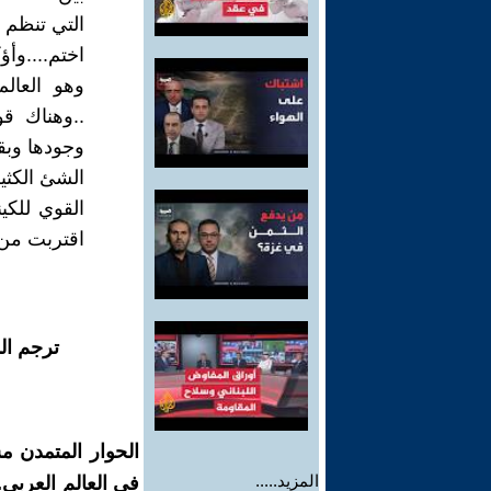
التي تنظم 
اختم....وأ
وهو العالم
..وهناك قو
وجودها وبق
الشئ الكثي
القوي للكي
اقتربت من 
ترجم ال
الحوار المتمدن م
المزيد.....
في العالم العربي