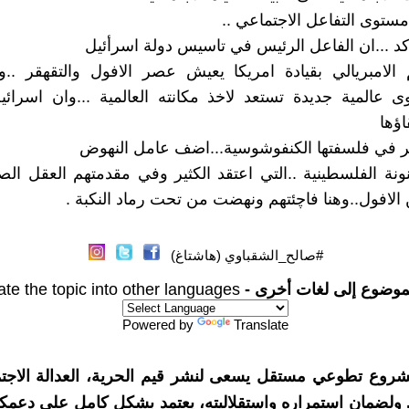
مستوى التفاعل الاجتماعي ..
ؤكد ...ان الفاعل الرئيس في تاسيس دولة اسرأئيل
 الامبريالي بقيادة امريكا يعيش عصر الافول والتقهقر ..
ى عالمية جديدة تستعد لاخذ مكانته العالمية ...وان اسرائي
اؤها
ر في فلسفتها الكنفوشوسية...اضف عامل النهوض
نونة الفلسطينية ..التي اعتقد الكثير وفي مقدمتهم العقل الصه
الافول..وهنا فاچئتهم ونهضت من تحت رماد النكبة .
#صالح_الشقباوي (هاشتاغ)
موضوع إلى لغات أخرى -
ate the topic into other languages
Powered by
Translate
شروع تطوعي مستقل يسعى لنشر قيم الحرية، العدالة الاجتم
. ولضمان استمراره واستقلاليته، يعتمد بشكل كامل على دعمك