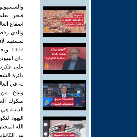
والسسيولو
فنحن نعلم 
اصقاع العال
والذي رفض 
لملمتهم لا
1907..
..اي اليهود
على فكرته 
دائرة الشع
له في العا
وتباع ..من
صكوك الغفر
الدينية هي
اليهود لتك
الله المختا
بين الكائنا