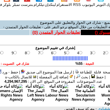
وك
التويتر
اليوتيوب
RSS
الانستغرام
لينكدإن
تيلكرام
بنترست
تمبلر
بلوكر
فل
ميع - شارك في الحوار والتعليق على الموضوع
 التعليقات من خلال الموقع نرجو النقر على - تعليقات الحوار المتمدن -
يسبوك (
)
تعليقات الحوار المتمدن (
0
)
سخة قابلة للطباعة
|
ارسل هذا الموضوع الى صديق
|
حفظ - ورد
|
حفظ
|
بحث
|
إضافة إلى المفضلة
|
للاتصال بالكاتب-ة
عدد الموضوعات المقروءة في الموقع الى الان :
4,294,967,295
لشقباوي
- معركة سيف القدس