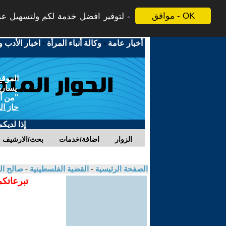
موافق - OK
لتوفير افضل خدمة لكم ولتسهيل عملي
أخبار عامة
-
وكالة أنباء المرأة
-
اخبار الأدب و
الموقع
يسارية
"من أج
حاز ال
إذا لديك
الزوار
اضافة/خدمات
بحث/الارشيف
الصفحة الرئيسية
-
القضية الفلسطينية
-
صالح ا
تبرعاتكم