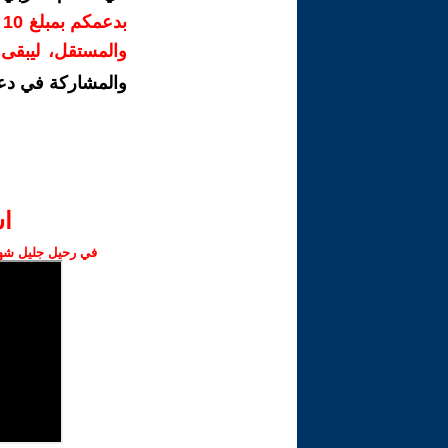
ب
والمستقل، ليبقى ص
والمشاركة في دع
ا‫
في رحيل جليل شهبا