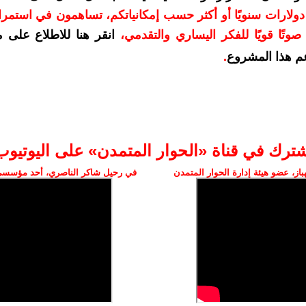
دعمكم بمبلغ 10 دولارات سنويًا أو أكثر حسب إمكانياتكم، تساهمون في استم
وتًا قويًا للفكر اليساري والتقدمي
،
انقر هنا للاطلاع على 
م هذا المشروع
.
شترك في قناة «الحوار المتمدن» على اليوتيوب
ز، عضو هيئة إدارة الحوار المتمدن
في رحيل شاكر الناصري، أحد مؤسسي 