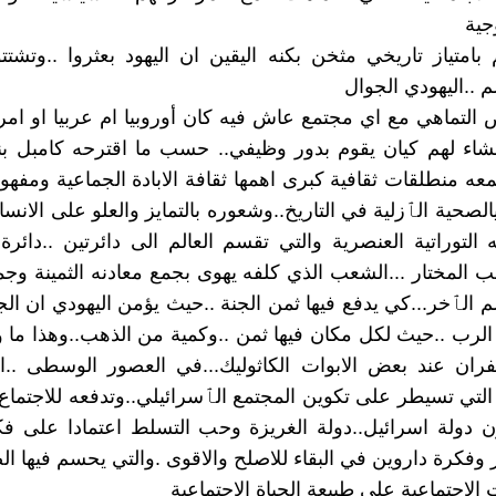
جية
بامتياز تاريخي مثخن بكنه اليقين ان اليهود بعثروا ..وتشتتوا
م ..اليهودي الجوال
التماهي مع اي مجتمع عاش فيه كان أوروبيا ام عربيا او امريك
نشاء لهم كيان يقوم بدور وظيفي.. حسب ما اقترحه كامبل ب
وتجمعه منطلقات ثقافية كبرى اهمها ثقافة الابادة الجماعية ومفهوم 
يالصحية الٱزلية في التاريخ..وشعوره بالتمايز والعلو على الانسان
التوراتية العنصرية والتي تقسم العالم الى دائرتين ..دائرة 
ب المختار ...الشعب الذي كلفه يهوى بجمع معادنه الثمينة وجم
لم الٱخر...كي يدفع فيها ثمن الجنة ..حيث يؤمن اليهودي ان ال
 الرب ..حيث لكل مكان فيها ثمن ..وكمية من الذهب..وهذا ما 
ان عند بعض الابوات الكاثوليك...في العصور الوسطى ..اذا
 التي تسيطر على تكوين المجتمع الٱسرائيلي..وتدفعه للاجتماع
ون دولة اسرائيل..دولة الغريزة وحب التسلط اعتمادا على 
ر وفكرة داروين في البقاء للاصلح والاقوى .والتي يحسم فيها ال
ت الاجتماعية على طبيعة الحياة الاجتماعية