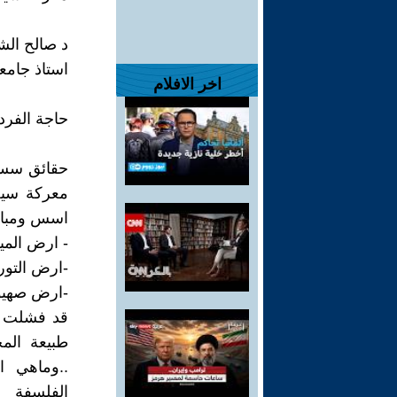
د صالح الش
استاذ جامع
اخر الافلام
حاجة الفرد 
حقائق سسيو
معركة سيف
اسس ومبادئ
- ارض الميع
-ارض التور
-ارض صهي
قد فشلت فش
طبيعة الم
..وماهي ا
الفلسفة ا