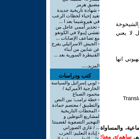
مضيق هرمز
-
شهادة تاريخية جديدة
تعيد إحياء لحظات الرعب
في هيروشيما بعد ا ...
والشيخوخة
-
تحذير أممي عاجل من
ل لا يعني
تفشي إيبولا في الكونغو
مع تضاعف الإصابات ...
-
الجيش الاسرائيلي يفرج
عن شابين من أبناء
القنيطرة السورية بعد ...
يوني انها
المزيد.....
كتب ودراسات
-
لوبي إسرائيل والسياسة
الخارجية الأميركية /
محمود الصباغ
Transl
-
خطة ترامب: بين النص
والتطبيق / معتصم حمادة
-
المحطات التاريخية
لمشاريع التوطين و
التهجير التصفوية لقضيتنا
اعية، والمساواة
... / غازي الصوراني
-
إبادة التعليم: الحرب
م.
ساهم/ي معنا!
على التعليم من غزة إلى