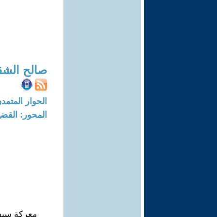
صالح الشق
الحوار المتمدن-العدد: 6913 - 21
المحور: القضي
معركة سيف 