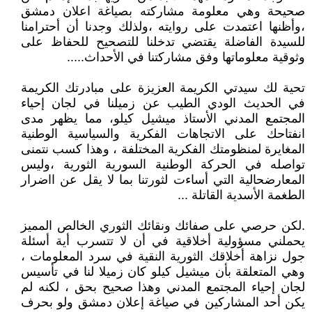
صحيحة وهي معلومة مشاركته بصياغة اعلان دمشق
،وأظنها اعتمدت على روايته ،ولذلك وجدنا أن أحترامنا
للسيدة الفاضلة يقتضي تدخلنا للتصحيح للحفاظ على
وثوقية معلوماتها وفق مشاركتنا في الأحداث.....
تحية لك سيدتي الكريمة العزيزة على مبادرتك الكريمة
في الحديث الودي الطيب عن زميلنا في لجان إحياء
المجتمع المدني الأستاذ ميشيل كيلو، مما يظهر مدى
انفتاحك على الاتجاهات الفكرية والسياسية الوطنية
المغايرة لمنظومتك الفكرية المختلفة ، وهذا كسب نتمنى
تواصله في الحركة الوطنية السورية الثورية ،وليس
المعارضحالية التي أساءت لثورتنا بما لا يقل عن ااضرار
الطغمة الأسدية القاتلة ...
.لكن حرصي على صفائك ونقائك الثوري الخالص المميز
يحملني مسؤولية أخلاقية في أن لا تتسرب أية أسئلة
جول نزاهة أخلاقك الثورية النقية في سرد المعلومات ،
وهي المتعلقة بأن ميشيل كيلو كان زميلا لنا في تأسيس
لجان إحياء المجتمع المدني وهذا صحيح بحق ، لكنه لم
يكن أحد المشاركين في صياغة إعلان دمشق ولو بحرف