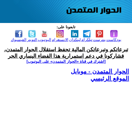
تابعونا على:
بودكاست
بنترست
تيلكرام
لينكدإن
الانستغرام
اليوتيوب
التويتر
الفيسبوك
تبرعاتكم وتبرعاتكن المالية تحفظ استقلال الحوار المتمدن،
فشاركونا في دعم استمرارية هذا الفضاء اليساري الحر
[اشترك في قناة ‫«الحوار المتمدن» على اليوتيوب]
الحوار المتمدن - موبايل
الموقع الرئيسي