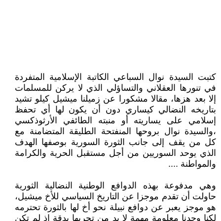
كتبت السيدة نوال السباعي الكاتبة الإسلامية المتفردة
في تنورها العقلاني والتساؤلي الذي لا يركن للمسلمات
إلا بعد هزها، مقالا مشكورا عن زميلنا ميشيل كيلو تشيد
بتاريخه النضالي كيساري دون أن يكون لها أي تحفظ
إسلامي على يساريته أو منبته الطائفي الأرثوذكسي
،والسيدة نوال بروحها المنفتحة الطليقة المتضامنة مع
كل من يقف إلى جانب الثورة السورية بوصفها الهدف
الذي يوحد السوريين من أجل مستقبل الحرية والكرامة
والمواطنة ....
وهي مدفوعة بهذه الدوافع الوطنية النضالية الثورية
حاولت أن تقدم موجزا عن التاريخ السياسي للأخ ميشيل،
هو موجز يعبر عن دوافع نبيلة نحو أخ لها بالثورة تحترمه
لكنا وجدنا معلومة مهمة لا بد من تحريها بدقة إذ لم تكن