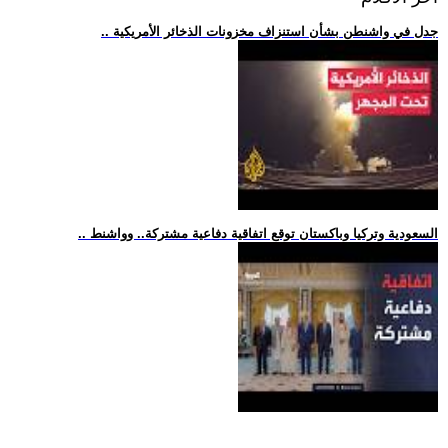
.. جدل في واشنطن بشأن استنزاف مخزونات الذخائر الأمريكية
.. السعودية وتركيا وباكستان توقع اتفاقية دفاعية مشتركة.. وواشنط