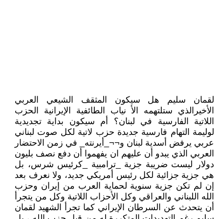
لقمان سليم هل سيكون المثقف الشيعي العربي
الأخيرالذي ستلتهمه الأ نياب الطائفية الإيرانية الحزب
اللاتية الفارسية في لبنان؟ أم سيكون بداية تجديدية
لوليمة التهام فارسية جديدة حزب لاتية لكل صوت لبناني
عربي يرفض أسدية لبنان و¬¬_أيرنته_ في زمن الاحتضار
العربي الذي يبدو أن عليهم ان يفهموا أن دفع نصف بليون
دولار ليست ضريبة جزية _ترامبية _كرئيس شرس، بل
هي جزية جزائية لكل رئيس أمريكي جديد، ولا نعرف بعد
إن لم تكن جزية سنوية لحماية العرب من إيران وحزب
الله اللبناني والعراقي وكل الأحزاب اللاتية وكل من يتجرأ
أن يتحدث عن السرطان الإيراني كما تجرأ الشهيد لقمان
سليم رغم التهديدات المتكررة له من قبل حزب الله ، بل