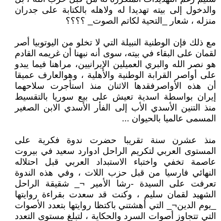
والدخول إلى بيته تهديدا له ولاهله بالكتابة على جدران
منزله ، شعار _التحية لكاتم الصوت_ ؟؟؟؟
مع ذلك فإن الوطنية النبيلة التي لا تخلو من اليوتوبيا أصر
لقمان على البقاء في بيته، سوى أنه نبهنا أن غريمه القادم
هو نصر الله والبري العميلين الإيرانيين، مراهنا فيما يبدو
على أواصر القرابة الوطنية والأهلية ، وهوالعارف عميقا
أن هذه الأواصرفقدها الاثنان منذ استأجرت سلاحهما
إيران بواسطة اسدية تعيش على بيع سوريا بالتقسيط
منذ التنين الأسدي الأب إلى الفأر الأسدي الابن الصغير
المسمى عالميا بالحيوان ...
منذ عشرن سنة تقريبا حضرت ندوة فكرية على
المستوى العربي لتكريم الراحل ادوارد سعيد في بيروت
عاصمة تخفي واختباء الاستبداد العربي قبل احتلاله
النهائي فارسيا من قبل حزب اللات ، وفي هذه الندوة
تعرفت على السيدة -رشا الأمير ¬_ شقيقة الراحل
الشهيد لقمان سليم ، وكنت قد سعدت بقراءة روايتها
_يوم الدين¬_ التي أهشتني باكتظا روايتها بتعدد الأصوات
التي تتجاوز أصوات السرد والحكاية ، لتبلغ مستوى التعدد