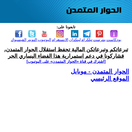
تابعونا على:
بودكاست
بنترست
تيلكرام
لينكدإن
الانستغرام
اليوتيوب
التويتر
الفيسبوك
تبرعاتكم وتبرعاتكن المالية تحفظ استقلال الحوار المتمدن،
فشاركونا في دعم استمرارية هذا الفضاء اليساري الحر
[اشترك في قناة ‫«الحوار المتمدن» على اليوتيوب]
الحوار المتمدن - موبايل
الموقع الرئيسي