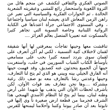
الصوتي الفكري والثقافي لتكشف عن منجم هائل من
الثروة اللغوية واستحضار رائع للمتنبي وعبقريته الشعرية
الخالدة ، ثم الحوارات الفكرية والسياسية التي تعبر عن
راهن الزمن المعاش الذي يعيشه لبنان سياسيا واجتماعيا
، وفي المستوى الاجتماعي جرأة اعتدناها في الكتابة
الروائية اللبنانية وخاصة النسوية التي تجاهر كثيرا
بالمسكوت عنه تعبيريا المتصل بعالم الغرائز ....
تناقشت معها وحينها تفاجأت بمعرفتي لها أنها شقيقة
لقمان لاختلاف كنية التسمية ، لكني لم أكن أتعرف على
لقمان سوى بتردد اسمه كثيرا بحب على مسامعي
بأوساط الكتاب الشباب السوريين في حلب، واستغربت
حينها أن الجميع يتحدثون عنه كصديق، وقد فهمت حينها
أنه الفارق الجيلي بينه وبيني هو الذي لم يتح لنا التعارف،
وحينها وعدتني رشا بالتعارف معه بو صف ذلك رغبة
مشتركة ....وها نحن نتعارف بعد فوات الأوان، لكن
بأشرف لحظات الأوان التي يذهب بها شهيدا على أرض
وطنه لبنان، بينما لم يتح لنا النظام الأسدي الهمجي هذا
الشرف فحرمنا من قطعة ارض صغيرة نأ وي إليها في
تابوتنا بعد أن صادر بيوتنا وكتبنا وأحلامنا ليمنحها للفرس