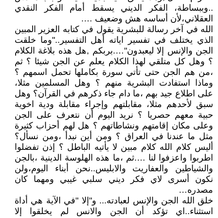
..وببساطة، الفكر الديني يسقط أمام الفكر النقدي
العقلاني،لأن أساسه هش وضعيف ….
الله في آخر رسالة للبشرية يقول في كتابه العزير المبين
الذي يختلف في تفسير اياته أهل التفسير.."وما خلقت
الجن والإنس إلا ليعبدون"….بربكم ,هل هذه بلاغة الكلام
؟ وهل كل متلقي لهذا الكلام يعلم عن الجن شيئا ؟ ثم
،من هم الجن حتى تأتي سورة بكاملها تحمل اسمهم ؟
وماذا استفادت البشرية منهم ؟ وهل المسلمين مثلا،
على اطلاع جيد بهم ،ما دام جاء ذكرهم في القرآن؟ وهل
سبق لأحدهم مثلا، مقابلتهم وإجراء مقابلة ودية اخوية
حبية معهم حصريا ؟ نريد اليوم أن نتعرف على الجن
وعلى مكان إقامتهم ونشاطاتهم ؟ هل لهم أحزاب كثيرة
مثل ما عندنا في العراق ؟ ومن أين نبدأ ،ومن نسأل؟
أليس كلام الله كلام مبين لا يأتيه الباطل ؟ إذن تفضلوا
اطربوا واعزفوا لنا ….ثم ،ما هذه الهلوسة الدينية ،بالجن
والشياطين والعفاريت والابليس..نحن أبناء اليوم،ولن
نكون أسرى لاي فكر ديني سلبي غيبي ومهما كان
مصدره…
خلق الله الجن والإنس لعبادته... و"إلا "في الآية هي أداة
استثناء..اي تؤكد أن الجن والانس لم يخلقوا إلا