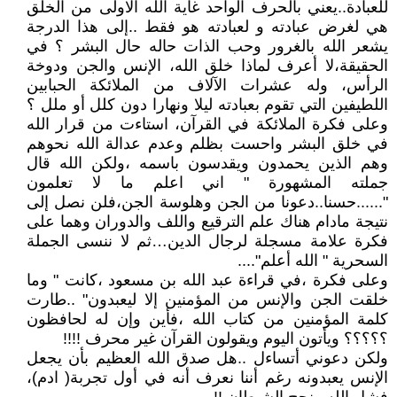
للعبادة..يعني بالحرف الواحد غاية الله الاولى من الخلق
هي لغرض عبادته و لعبادته هو فقط ..إلى هذا الدرجة
يشعر الله بالغرور وحب الذات حاله حال البشر ؟ في
الحقيقة،لا أعرف لماذا خلق الله، الإنس والجن ودوخة
الرأس، وله عشرات الآلاف من الملائكة الحبابين
اللطيفين التي تقوم بعبادته ليلا ونهارا دون كلل أو ملل ؟
وعلى فكرة الملائكة في القرآن، استاءت من قرار الله
في خلق البشر واحست بظلم وعدم عدالة الله نحوهم
وهم الذين يحمدون ويقدسون باسمه ،ولكن الله قال
جملته المشهورة " اني اعلم ما لا تعلمون
"......حسنا..دعونا من الجن وهلوسة الجن،فلن نصل إلى
نتيجة مادام هناك علم الترقيع واللف والدوران وهما على
فكرة علامة مسجلة لرجال الدين…ثم لا ننسى الجملة
السحرية " الله أعلم"....
وعلى فكرة ،في قراءة عبد الله بن مسعود ،كانت " وما
خلقت الجن والإنس من المؤمنين إلا ليعبدون" ..طارت
كلمة المؤمنين من كتاب الله ،فأين وإن له لحافظون
؟؟؟؟؟ ويأتون اليوم ويقولون القرآن غير محرف !!!!
ولكن دعوني أتساءل ..هل صدق الله العظيم بأن يجعل
الإنس يعبدونه رغم أننا نعرف أنه في أول تجربة( ادم)،