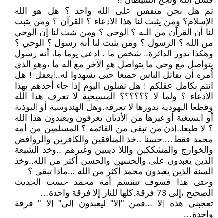
فشل الله ونجح الشيطان !!
ثم هل نحن متفقين على الله واحد ؟ هل هو الله
الإسلام؟ ومن يثبت لنا هذا الادعاء ؟ القرآن ؟ ومن يثبت
لنا أن القرآن من الله ؟ الوحي ؟ ومن يثبت لنا إن الوحي
من الله ؟ الرسول ؟ ومن يثبت لنا أنه رسول ؟ الوحي ؟
وهكذا تدور الدائرة.. شخص ما ، ادعى يوما ما، أنه رسول
يتواصل مع وحي ما يتواصل هو الآخر مع اله ما ،وهو الذي
أمره أن يقاتل الناس جميعا حتى يشهدوا له..ايعقل ! هل
انتم بكامل عقلكم ! هل تقبلون اليوم إذا جاء أحدهم بهذا
الأدعاء ؟ ولما لا ؟؟؟؟؟؟ المسيحية لا تعرف هذا الله
وقطعا اليهودية بدورها لا تعرفه.وهل الهندوسية أو البوذية
أو السيغية أو غيرها من الأديان يعرفون ويعبدون هذا الله
؟ لا طبعا..إذن من تبقى من القائمة ؟ المسلمين من أمة
محمد فقط….حسنا ..خذ المنافقين والكافرين والروافض
والخوارج والمشككين واللا دينيين وغيرهم ..وخذ الشيعة
الذين يعبدون علي والحسين والحسن أكثر من الله..وخذ
السنة الذين يعبدون محمد أكثر من الله ...ماذا تبقى ؟
وحتى هذا فسوف تنقسم أمة محمد حسب الحديث
الصحيح ،إلى 73 فرقة.كلها للنار إلا فرقة واحدة…
تعجبني هذه إلا ...فمن "إلا" ليعبدون إلى" إلا " فرقة
واحدة…