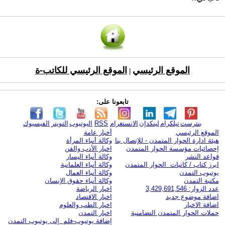
الموقع الرئيسي
الموقع الرئيسي للكاتب-ة
|
تابعونا على:
بنترست
تيلكرام
لينكدإن
الانستغرام
RSS
اليوتيوب
التويتر
الفيسبوك
الموقع الرئيسي
أخبار عامة
هيئة ادارة الحوار المتمدن - للإتصال بنا
وكالة أنباء المرأة
إحصائيات مؤسسة الحوار المتمدن
اخبار الأدب والفن
قواعد النشر
وكالة أنباء اليسار
ابرز كتاب / كاتبات الحوار المتمدن
وكالة أنباء العلمانية
يوتيوب التمدن
وكالة أنباء العمال
مكتبة التمدن
وكالة أنباء حقوق الإنسان
عدد الزوار: 3,429,691,546
اخبار الرياضة
اضافة موضوع جديد
اخبار الاقتصاد
اضافة الاخبار
اخبار الطب والعلوم
حملات الحوار المتمدن التضامنية
اخبار التمدن
إضافة يوتيوب-فلم إلى يوتيوب التمدن