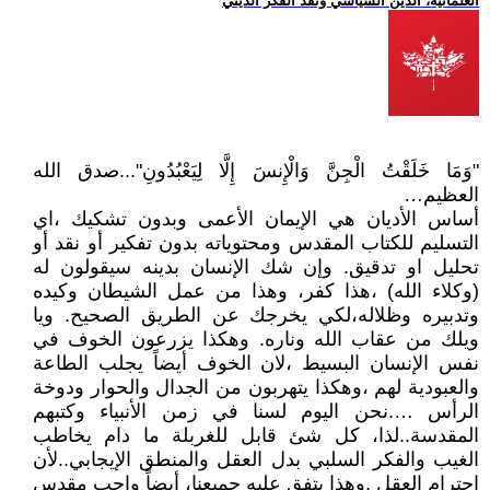
العلمانية، الدين السياسي ونقد الفكر الديني
"وَمَا خَلَقْتُ الْجِنَّ وَالْإِنسَ إِلَّا لِيَعْبُدُونِ"...صدق الله
العظيم…
أساس الأديان هي الإيمان الأعمى وبدون تشكيك ،اي
التسليم للكتاب المقدس ومحتوياته بدون تفكير أو نقد أو
تحليل او تدقيق. وإن شك الإنسان بدينه سيقولون له
(وكلاء الله) ،هذا كفر، وهذا من عمل الشيطان وكيده
وتدبيره وظلاله،لكي يخرجك عن الطريق الصحيح. ويا
ويلك من عقاب الله وناره. وهكذا يزرعون الخوف في
نفس الإنسان البسيط ،لان الخوف أيضاً يجلب الطاعة
والعبودية لهم ،وهكذا يتهربون من الجدال والحوار ودوخة
الرأس ….نحن اليوم لسنا في زمن الأنبياء وكتبهم
المقدسة..لذا، كل شئ قابل للغربلة ما دام يخاطب
الغيب والفكر السلبي بدل العقل والمنطق الإيجابي..لأن
احترام العقل ,وهذا يتفق عليه جميعنا، أيضاً واجب مقدس