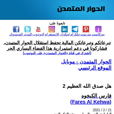
تابعونا على:
بودكاست
بنترست
تيلكرام
لينكدإن
الانستغرام
اليوتيوب
التويتر
الفيسبوك
تبرعاتكم وتبرعاتكن المالية تحفظ استقلال الحوار المتمدن،
فشاركونا في دعم استمرارية هذا الفضاء اليساري الحر
[اشترك في قناة ‫«الحوار المتمدن» على اليوتيوب]
الحوار المتمدن - موبايل
الموقع الرئيسي
هل صدق الله العظيم 2
فارس الكيخوه
(Fares Al Kehwa)
2021 / 2 / 21