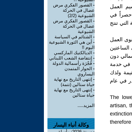
-
القصور الفكري مرض
يم العمل
عضال في الحركة
ا تتوظف حصراً في
الشيوعية (2/2)
-
القصور الفكري مرض
التي تنتج
عضال في الحركة
الشيوعية
-
الشتائم في السياسة
قوى العمل
-
أين هي الثورة الشيوعية
نتجه في الساعتين
اليوم !!
-
الديالكتيك الماركسي
لي عليه الرأسمالي دون
-
إنتفاضة الشعب اللبناني
-
فُجْرَة رأسمالية الدولة
ن في خدمة
-
الحوار المتمدن
يمة ولذك
اليساروي
-
إنتهى التاريخ مع نهاية
لشيوعي (Communist Manifesto) الصادر في عام
حياة ستالين (تتمة)
-
إنتهى التاريخ مع نهاية
حياة ستالين
""The lo
artisan, 
المزيد.....
extincti
therefor
وكالة أنباء اليسار
-
سبتة 2026: مأساة