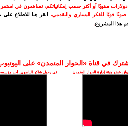
دعمكم بمبلغ 10 دولارات سنويًا أو أكثر حسب إمكانياتكم، تساهمون في استم
وتًا قويًا للفكر اليساري والتقدمي
،
انقر هنا للاطلاع على 
م هذا المشروع
.
شترك في قناة «الحوار المتمدن» على اليوتيوب
ز، عضو هيئة إدارة الحوار المتمدن
في رحيل شاكر الناصري، أحد مؤسسي 