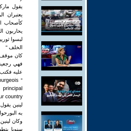
يقول مارك
يعتبران ا
كأصحاب الص
يحاربون ا
لبسوا ثوري
الخلف "
كان موقف م
عليه فكتب ف
ourgeois
principal
 country.”.
لينين يقول 
به البورحوا
وكان ليني
سنويا بتط