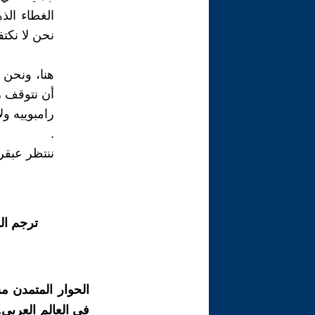
الغطاء الذه
نحن لا نكتف
هنا، ونحن ن
أن نتوقف ري
رامبوييه ول
.
ننتظر عبقر
ترجم ال
الحوار المتمدن م
في العالم العربي