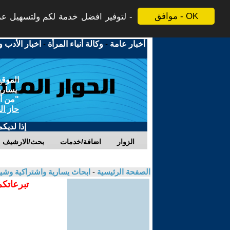
موافق - OK
لتوفير افضل خدمة لكم ولتسهيل عملي
أخبار عامة
-
وكالة أنباء المرأة
-
اخبار الأدب و
الموقع
يسارية
"من أج
حاز ال
إذا لديك
الزوار
اضافة/خدمات
بحث/الارشيف
الصفحة الرئيسية
-
ابحاث يسارية واشتراكية وشي
تبرعاتكم