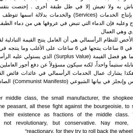
عتاش به ولا تعيش إلا في ظل طبقة أخرى . إختصت بتقس
الإجتماعي بإنتاج الخدمات (Services) والخدمات بدلالة اسمه
اج وعليه فإن الدماء التي تنبض في عروقها هي من دماء الطبقة 
ادي وهي العمال
أخص للنظام الرأسمالي هي أن العامل ينتج القيمة التبادلية ل
التي يبذلها في 8 ساعات ينتجها في 6 ساعات على الأغلب وما ي
الأخريين إنما هو فضل القيمة (Surplus Value) الذي يستو
بله سنتيماً واحداً، لكنه سيكون مسؤولاً عن دفع أجور العاملي
وهكذا يشارك عمال الخدمات الرأسمالي في عائدات فائض الق
كتب ماركس وإنجلز في بيانها ا
wer middle class, the small manufacturer, the shopkee
the peasant, all these fight against the bourgeoisie, to
on their existence as fractions of the middle class.
e not revolutionary, but conservative. Nay more,
reactionary, for they try to roll back the wheel 