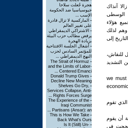
هجرة جُعلت سلاحا
لا آنذاك
جيوسياسيا ضد الحكومة
ة الوسطى
الإسب ...
-
الماركسية لا تزال قادرة
يع هؤلاء
على تغيير العالم
وهم لذلك
-
الاشتراكي الديمقراطي
يرفض مطالب حزب البيئة
تاريخ إلى
بزيادة الهجرة
-
أشغال الجلسة الافتتاحية
للمؤتمر السادس لحزب
ل للنقاش،
النهج الديمقراطي ...
The Strait of Hormuz
-
ي العام 1922 زاد لينين من التشديد
and the Limits of Labor-
Centered Emanci ...
Donald Trump Gives
-
“ we must
Decline New Meaning
Shelves Go Dry,
-
economic
Services Collapse, Anti-
Rights Forces Surge ...
The Experience of the
-
الذي تقوم
Iraqi Communist
Partisans (Ansar): an ...
This is How We Take
-
 أن يقوم
Back What’s Ours
Is It (Still) Un-
-
 نجحت في