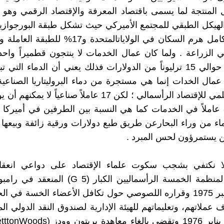
المنتجة لما يسمى باقتصاد المعرفة والإقتصاد الرقمي وهو
هيكل الطبقي للمجتمع الأميركي حيث تشكل طبقة البورجوازي
ي الزراعة . ولما كان عمال الخدمات لا ينتجون قطميراً واحد
في أميركا حوالي 15 ترليوناً من الدولارات فذلك يعني أن الدماء التي
ال الخدات إنما هي مستجرة من دماء البروليتاريا الصناعية
التحليل العلمي للإقتصاد الرأسمالي ؛ لكن 17 عاملاً صناعياً لا
عمل لـ 80 عاملاً في الخدمات كما هي النسبة بين الطرفين في أميركا 
ماء من وراء البحارعن طريق طبع دولارات ورقية زائفة وبيعها إ
ن يستمرؤون لحس المبرد .
ا نكتفي بشجب سكوت علماء الإقتصاد على دواعي انعقاد
التأسيسي لمنظمة الخمسة الرأسماليين الكبار (G 5) 
في 16 نوفبر 1975 وقراره اللصوصي حول تكافل الأعضاء الخسة في
عملاتهم، وتعليماتهم للهيئة الإدارية لصندوق النقد الدولي ال