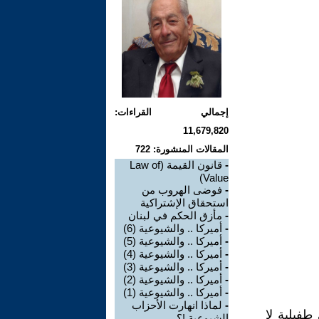
إجمالي القراءات:
11,679,820
المقالات المنشورة: 722
-
قانون القيمة (Law of
Value)
-
فوضى الهروب من
استحقاق الإشتراكية
-
مأزق الحكم في لبنان
-
أميركا .. والشيوعية (6)
-
أميركا .. والشيوعية (5)
-
أميركا .. والشيوعية (4)
-
أميركا .. والشيوعية (3)
-
أميركا .. والشيوعية (2)
-
أميركا .. والشيوعية (1)
-
لماذا انهارت الأحزاب
طفيلية لا
الشيوعية !؟