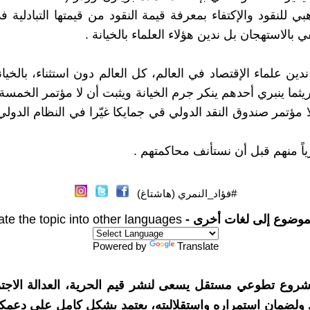
بي للنقود والإكتفاء بمعرفة قيمة النقود من قيمتها التبادلية 
ي بالاستهجان بل ندين هؤلاء العلماء بالخيانة .
دين علماء الإقتصاد في العالم، كل العالم دون استثناء، بالخيان
ثما ينبري أحدهم ينكر جرم الخيانة ويثبت أن لا مؤتمر الخمسة 
ا مؤتمر صندوق النقد الدولي قي جمايكا غيّرا في النظام الدولي أ
ياً منهم قبل أن نستأنف محاكمتهم .
#فؤاد_النمري (هاشتاغ)
موضوع إلى لغات أخرى -
ate the topic into other languages
Powered by
Translate
شروع تطوعي مستقل يسعى لنشر قيم الحرية، العدالة الاجتم
. ولضمان استمراره واستقلاليته، يعتمد بشكل كامل على دعمك