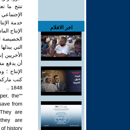
تنتج ما ت
خدمة الإنت
اخر الافلام
الإنتاج الم
الخصيصة ال
أن يدفع مقا
الإنتاج ؛ 
1848 ..
per, the
 save from
 They are
 they are
of history"