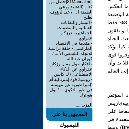
[81Manual no]:فصل من
 ما انعكس
كتاب(التشيؤ ووعي
الطبقة ا ... / عبدالرؤوف
ة الوضيعة
بطيخ
80% من كامل هرم السكان في الولاياتالمتحدة و17% للطبقة العاملة و 3% فقط
-
اليسار والنقابات
العمالية والمنظمات
ا وينفقون
الجماهيرية / رزكار
عقراوي
 تبعث الحياة
-
مقدمة في الاقتصاد
 كما يؤكد
الماركسي - حلقة دراسية
للاتجاه البلشفي الأ ... /
 يمكنهم أن يوفروا قوى
كوران عبد الله
فلا بد وأن
-
أفكار حول مقال رزكار
عقراوي عن الذكاء
لى العالم
الاصطناعي / ك كابس
-
روسيا: قوة إمبريالية أم
“إمبراطورية غير مهيمنة
في طور التكوي ... / بول
 المؤتمر
هوبترل
المنعقد في رامبوييه/باريس
المزيد.....
 الحفاظ على
المعجبين بنا على
منعقدة في
الفيسبوك
جمايكا في يناير 1976 وتقضي بإلغاء معاهدة بريتون وودز (BretttonWoods) ومنها