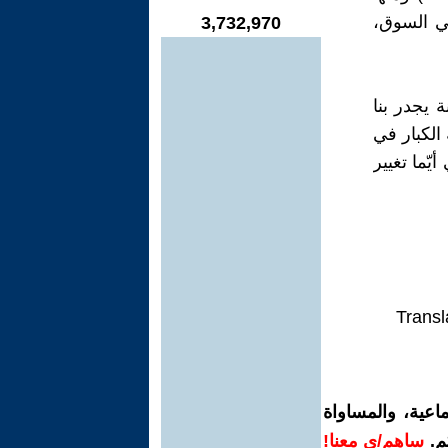
في السوق،
3,732,970
ة يجدر بنا
الكبار في
يّما تغيير
Transl
اعية، والمساواة
م.
ساهم/ي معنا!