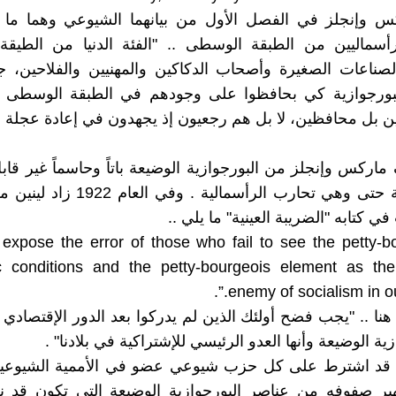
س وإنجلز في الفصل الأول من بيانهما الشيوعي وهما ما زا
لرأسماليين من الطبقة الوسطى .. "الفئة الدنيا من الطيق
ناعات الصغيرة وأصحاب الدكاكين والمهنيين والفلاحين، جم
لبورجوازية كي بحافظوا على وجودهم في الطبقة الوسطى 
ين بل محافظين، لا بل هم رجعيون إذ يجهدون في إعادة عجلة ال
اركس وإنجلز من البورجوازية الوضيعة باتاً وحاسماً غير قاب
فهي رجعية حتى وهي تحارب الرأسمالية . وف
ي كتابه "الضريبة العينية" ما يلي ..
 expose the error of those who fail to see the petty-b
 conditions and the petty-bourgeois element as the 
enemy of socialism in our
هنا .. "يجب فضح أولئك الذين لم يدركوا بعد الدور الإقتصادي 
زية الوضيعة وأنها العدو الرئيسي للإشتراكية في بلادنا" .
ن قد اشترط على كل حزب شيوعي عضو في الأممية الشيوعية
هير صفوفه من عناصر البورجوازية الوضيعة التي تكون قد