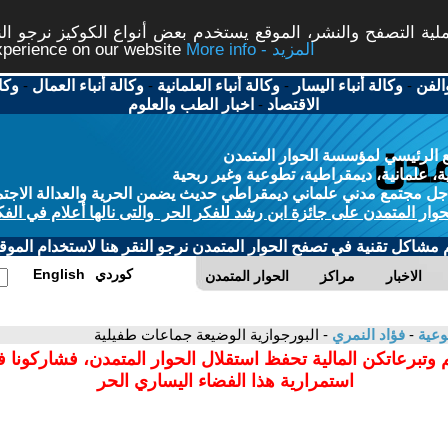
ة التصفح والنشر، الموقع يستخدم بعض أنواع الكوكيز نرجو النق
More info - المزيد
experience on our website
الفن
-
وكالة أنباء اليسار
-
وكالة أنباء العلمانية
-
وكالة أنباء العمال
-
وكا
الاقتصاد
-
اخبار الطب والعلوم
 الرئيسي لمؤسسة الحوار المتمدن
، علمانية، ديمقراطية، تطوعية وغير ربحية
ل مجتمع مدني علماني ديمقراطي حديث يضمن الحرية والعدالة الاجتم
حوار المتمدن على جائزة ابن رشد للفكر الحر والتى نالها أعلام في الفك
م مشاكل تقنية في تصفح الحوار المتمدن نرجو النقر هنا لاستخدام الموقع
كوردي
English
الاخبار
مراكز
الحوار المتمدن
وعية
-
فؤاد النمري
- البورجوازية الوضيعة جماعات طفيلية
 وتبرعاتكن المالية تحفظ استقلال الحوار المتمدن، فشاركونا 
استمرارية هذا الفضاء اليساري الحر