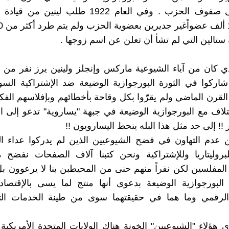
التسلل إلى صفوف الحزب . وفي العام 1922 طلب ليني
ستالين التي لم تشأ أن تعلن عن اسم زوجها .
ي كان من آياء الشيوعية ماركس وإنجلز ولينين يرز نفر من 
اركوا في الثورة البورجوازية الوضيعة ضد الإشتراكية السو
لقرن الماضي ولم يقرّوا بكل وقاحة بأخطائهم وبإفلاسهم الفك
ئتلاف مع البورجوازية الوضيعة في جبهة "يساروية" تدعو إلى ال
ر !! إلى حد مثل هذا البله ينحط اليسارويون !!
ين عدم التهاون في فضح الشيوعيين الذين لم يدركوا عداء ال
بروليتاريا وللإشتراكية ونحن كتبنا آلاف الصفحات نفضح م
المفلسين لكن نفراً منهم حنى من المحيطبن بنا لا يرعوون ب
البورجوازية الوضيعة بدعوى أنها منتج لما يسى بالإقتصاد
 الرقمي وما هما في حقيقتهما سوى من طينة الخدمات التي
ى هؤلاء "الشيوعيين" الخونة هناك الولايات المتحدة الأمريكية