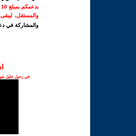
ب
والمستقل، ليبقى ص
والمشاركة في دع
ا‫
في رحيل جليل شهبا