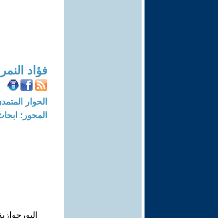
فؤاد النمر
الحوار المتمدن-العدد: 6820 - 21
المحور: ابحاث
البورجوازي