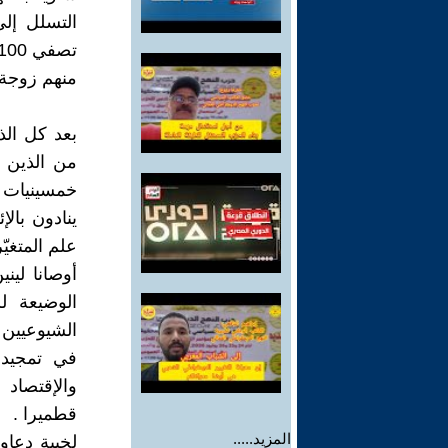
منهم زوجة 
بعد كل الذ
من الذين ش
خمسينيات ا
ينادون بالإ
علم المتغيّ
أوصانا لين
الوضيعة لل
الشيوعيين 
في تمجيد 
والإقتصاد
قطميرا .
المزيد.....
لخيبة دعاو