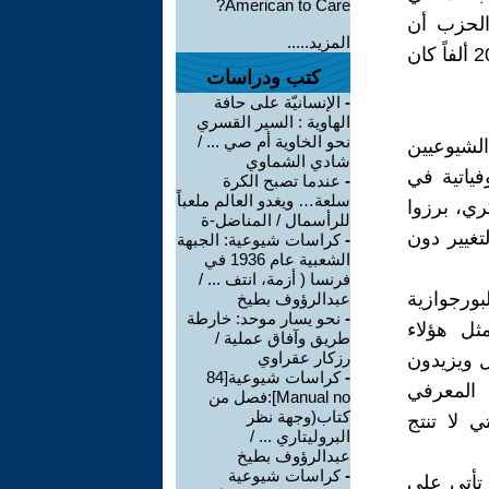
American to Care?
ن من قيادة الحزب أن
المزيد.....
تصفي 100 ألف عضواًغير جديرين بعضوية الحزب ولم يتم طرد أكثر من 20 ألفاً كان
كتب ودراسات
-
الإنسانيّة على حافة
الهاوية : السير القسري
نحو الخاوية أم صي ... /
الشيوعيين
شادي الشماوي
فياتية في
-
عندما تصبح الكرة
سلعة… ويغدو العالم ملعباً
ري، برزوا
للرأسمال / المناضل-ة
تغيير دون
-
كراسات شيوعية: الجبهة
الشعبية عام 1936 في
فرنسا ( أزمة، انتف ... /
بورجوازية
عبدالرؤوف بطيخ
-
نحو يسار موحد: خارطة
ثل هؤلاء
طريق وآفاق عملية /
رزكار عقراوي
ل ويزيدون
-
كراسات شيوعية[84
 المعرفي
Manual no]:فصل من
كتاب(وجهة نظر
 لا تنتج
البروليتاري ... /
عبدالرؤوف بطيخ
-
كراسات شيوعية
 تأتي على