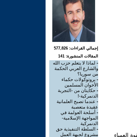
إجمالي القراءات: 577,826
المقالات المنشورة: 141
-
لماذا لا يتعلم حزب الله
والشارع العربي الحكمة
من سوريا؟
-
بروتوكولات حكماء
الأخوان المسلمين
-
حكايتان من -التجربة
الدنمركية-!
-
عندما تصبح العلمانية
عقيدة متعصبة
-
أسلحة العولمة في
المواجهة الإسلامية-
الدنمركية
-
السلطة التنفيذية حق
مشروع لجبهة العمل
وة العمياء