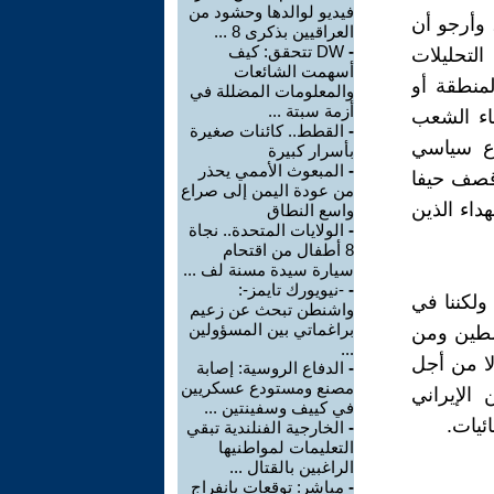
فيديو لوالدها وحشود من
وأرجو أن
العراقيين بذكرى 8 ...
-
DW تتحقق: كيف
لتحليلات
أسهمت الشائعات
لمنطقة أو
والمعلومات المضللة في
أزمة سبتة ...
اء الشعب
-
القطط.. كائنات صغيرة
اع سياسي
بأسرار كبيرة
-
المبعوث الأممي يحذر
 قصف حيفا
من عودة اليمن إلى صراع
داء الذين
واسع النطاق
-
الولايات المتحدة.. نجاة
8 أطفال من اقتحام
سيارة سيدة مسنة لف ...
-
-نيويورك تايمز-:
ولكننا في
واشنطن تبحث عن زعيم
براغماتي بين المسؤولين
سطين ومن
...
ا من أجل
-
الدفاع الروسية: إصابة
مصنع ومستودع عسكريين
الإيراني
في كييف وسفينتين ...
ئيات.
-
الخارجية الفنلندية تبقي
التعليمات لمواطنيها
الراغبين بالقتال ...
-
مباشر: توقعات بانفراج