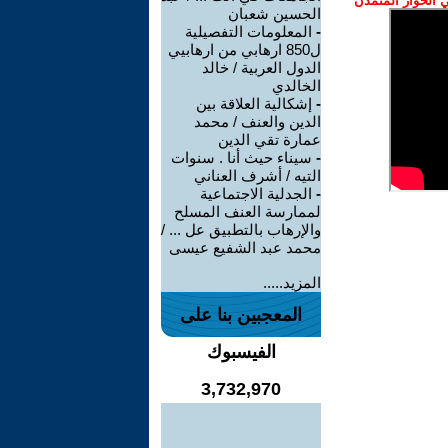
الحوار المتمدن
الحسين شعبان
-
المعلومات التفصيلية
ل850 ارهابي من ارهابيي
الدول العربية / خالد
الخالدي
-
إشكالية العلاقة بين
الدين والعنف / محمد
عمارة تقي الدين
-
سيناء حيث أنا . سنوات
التيه / أشرف العناني
-
الجدلية الاجتماعية
لممارسة العنف المسلح
والإرهاب بالتطبيق عل ... /
محمد عبد الشفيع عيسى
المزيد.....
المعجبين بنا على
الفيسبوك
3,732,970