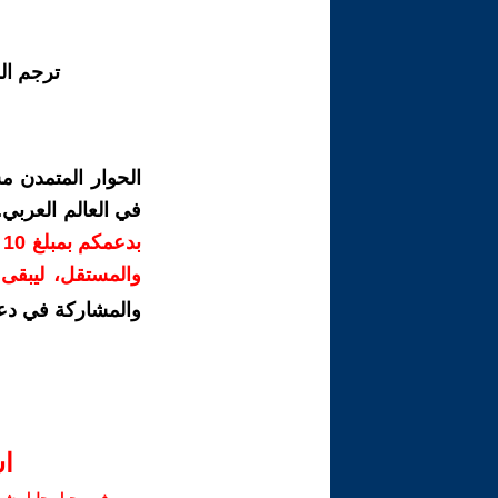
ترجم ال
الحوار المتمدن م
في العالم العربي
ب
والمستقل، ليبقى ص
والمشاركة في دع
ا‫