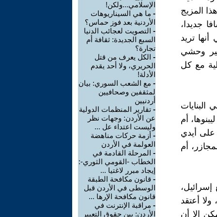
الإسلامي...ولكن!
ذا المزيج
-
ما هي السيناريوهات
الأردنية بعد فوز حماس؟
فا جديدا،
-
التصويت لعجائب الدنيا
أنها تريد
السبع الجديدة: ثقافة أم
تجارة؟
مير وحشي
-
الكل يعرف من قتل
ية مع كل
الحريري، ولا أحد يقدم
الأدلة!
-
مع الشعب السوري: بيان
لمثقفين وصحافيين
أردنيين
 البنايات
-
تقارير المنظمات الدولية
عن الأردن: وجهات نظر
بنوها، أم
وليست اعتداء عل ...
 على أيدي
-
أزمة حركات مناهضة
العولمة في الأردن
لمجازر، أم
-
المرحلة القادمة في
الخطاب -القومي الثوري-:
إيجاد مبرر لاغتيا ...
-
قانون مكافحة الطبقة
 إسرائيل،
الوسطى في الأردن قبل
قانون مكافحة الإرها ...
ولا أعتقد
-
مراقبة الإنترنت في
كن إلا أن
الأردن: بين حقوق التعبير