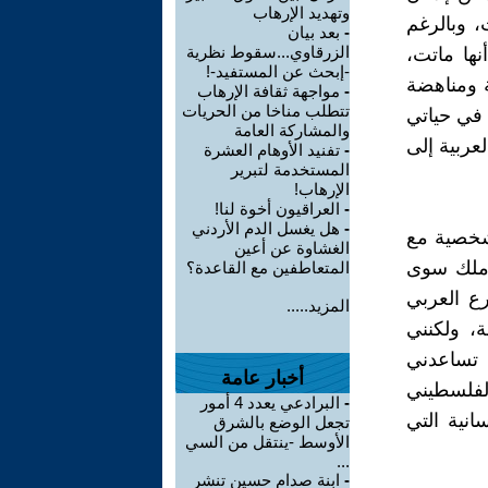
وتهديد الإرهاب
، وبالرغم
-
بعد بيان
الزرقاوي...سقوط نظرية
ها ماتت،
-إبحث عن المستفيد-!
ة ومناهضة
-
مواجهة ثقافة الإرهاب
تتطلب مناخا من الحريات
 في حياتي
والمشاركة العامة
عربية إلى
-
تفنيد الأوهام العشرة
المستخدمة لتبرير
الإرهاب!
-
العراقيون أخوة لنا!
-
هل يغسل الدم الأردني
شخصية مع
الغشاوة عن أعين
أملك سوى
المتعاطفين مع القاعدة؟
رع العربي
المزيد.....
، ولكنني
 تساعدني
أخبار عامة
الفلسطيني
-
البرادعي يعدد 4 أمور
انية التي
تجعل الوضع بالشرق
الأوسط -ينتقل من السي
...
-
ابنة صدام حسين تنشر