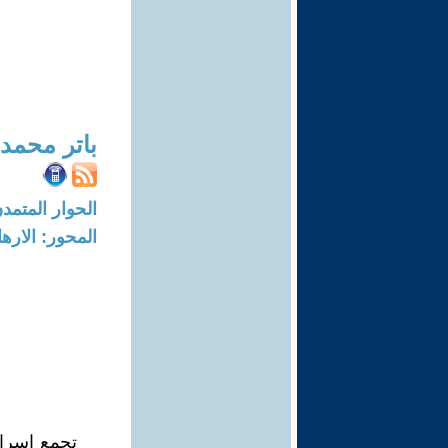
باتر محمد
الحوار المتمدن-العدد: 1617 - 06
المحور: الاره
تجمع إسرائي