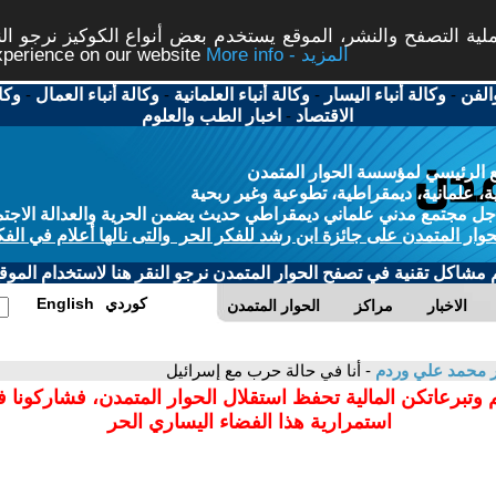
ة التصفح والنشر، الموقع يستخدم بعض أنواع الكوكيز نرجو النق
More info - المزيد
experience on our website
الفن
-
وكالة أنباء اليسار
-
وكالة أنباء العلمانية
-
وكالة أنباء العمال
-
وكا
الاقتصاد
-
اخبار الطب والعلوم
 الرئيسي لمؤسسة الحوار المتمدن
، علمانية، ديمقراطية، تطوعية وغير ربحية
ل مجتمع مدني علماني ديمقراطي حديث يضمن الحرية والعدالة الاجتم
حوار المتمدن على جائزة ابن رشد للفكر الحر والتى نالها أعلام في الفك
م مشاكل تقنية في تصفح الحوار المتمدن نرجو النقر هنا لاستخدام الموقع
كوردي
English
الاخبار
مراكز
الحوار المتمدن
ر محمد علي وردم
- أنا في حالة حرب مع إسرائيل
 وتبرعاتكن المالية تحفظ استقلال الحوار المتمدن، فشاركونا 
استمرارية هذا الفضاء اليساري الحر