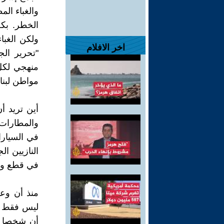
والغباء الم
الخطر. بكل
ولكن الغبا
اخر الافلام
"تحرير ال
منهجي لكل 
مواطن لبنا
أين تريد أ
والمطارات و
في السيارا
النازيين ال
في قطع وسا
منذ أن وعي
ليس فقط لك
أن شخصا في