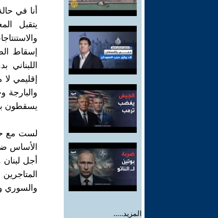
أنا في حا
يتقبل الم
والاستنتاج
إسقاط الط
اللبناني 
إقليمي لا 
والبارجة و
يسقطون بفع
لست مع حزب
الأساس ضد
أجل لبنان
المتاجرين
والسوري وم
المزيد.....