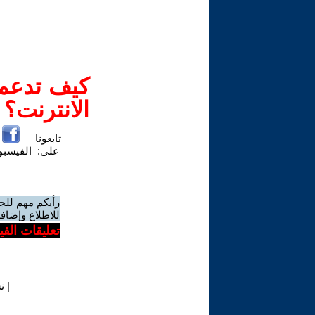
كيف تدعم-
الانترنت؟
تابعونا
على:
الفيسب
رأيكم مهم للج
للاطلاع وإضافة
تعليقات الف
|
ن