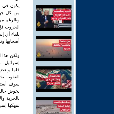
يكون في حا
من كل جهود
وبالرغم من
الحروب فإن
بلقاء أي إ
أصحابها وت
ولكن هذا ا
إسرائيل. 
قلما وبعض 
العفوية ب
سوف أستخد
لخوض حالة 
بالحرية وا
تنتهكها إسر