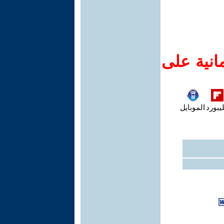
انية على
يبورد
الموبايل