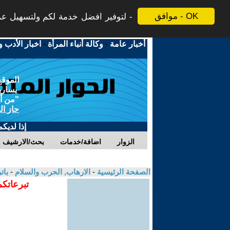
موافق - OK
لتوفير افضل خدمة لكم ولتسهيل عملي
أخبار عامة
-
وكالة أنباء المرأة
-
اخبار الأدب و
الموقع
يسارية
"من أج
حاز ال
إذا لديك
الزوار
اضافة/خدمات
بحث/الارشيف
الصفحة الرئيسية
-
الارهاب, الحرب والسلام
-
بات
تبرعاتكم