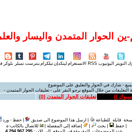
ين الحوار المتمدن واليسار والعلم
وك
التويتر
اليوتيوب
RSS
الانستغرام
لينكدإن
تيلكرام
بنترست
تمبلر
بلوكر
فل
ميع - شارك في الحوار والتعليق على الموضوع
 التعليقات من خلال الموقع نرجو النقر على - تعليقات الحوار المتمدن -
يسبوك (
)
تعليقات الحوار المتمدن (
0
)
سخة قابلة للطباعة
|
ارسل هذا الموضوع الى صديق
|
حفظ - ورد
|
حفظ
|
بحث
|
إضافة إلى المفضلة
|
للاتصال بالكاتب-ة
عدد الموضوعات المقروءة في الموقع الى الان :
4,294,967,295