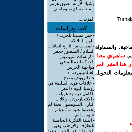
وشيك لأزمة مضيق هرمز
وسط مساع دبلوماسي ...
Transl
المزيد.....
كتب ودراسات
-
حين مشينا للحرب /
ملهم الملائكة
-
لمحات من تاريخ اتفاقات
اعية، والمساواة
السلام / المنصور جعفر
م.
ساهم/ي معنا!
-
كراسات شيوعية(
الحركة العمالية في
رار هذا المنبر الحر
مواجهة الحربين
معلومات التحويل
العالميتين) ... /
عبدالرؤوف بطيخ
-
علاقات قوى السلطة في
روسيا اليوم / النص
الكامل / رشيد غويلب
-
الانتحاريون ..او كلاب
النار ...المتوهمون بجنة لم
يحصلوا عليه ... / عباس
عبود سالم
-
البيئة الفكرية الحاضنة
للتطرّف والإرهاب ودور
الجامعات في الت ... / عبد