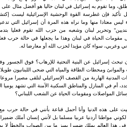
طلق، وما تقوم به إسرائيل في لبنان حاليا هو أفضل مثال على ه
 تأكيد فإن غطرسة القوة الوحشية الإسرائيلية ليست إكتشا
ء ليس معتادا منها وما نراه هذه المرة أن إسرائيل التي تدعي 
جنديين" وتحرير لبنان وشعبه من حزب الله تقوم فعليا بتد
مقومات الحياة في لبنان وهذا ما يجعلها في حالة حرب فعل
ني وعربي، سواء كان مؤيدا لحزب الله أو معارضا له.
ن تبحث إسرائيل عن البنية التحتية للإرهاب؟ فوق الجسور وفي
الموانئ ومحطات الطاقة والمياه التي ضحى اللبنانيون طويلا لي
ت المدنية الهاربة من القصف الإسرائيلي لتلقى مصيرا مروعا
جدد، أم في المنازل والمناطق السكنية الآمنة التي تشهد يوميا ا
ئل المواصلات ومقومات الحياة عن الشعب اللبناني؟
ت على هذه الدنيا وأنا أحمل قناعة بأنني في حالة حرب مع
وني مواطنا أردنيا عربيا مسلما بل لأنني إنسان أملك ضميرا، 
 هذا العالم يملك ضميرا يميز ما بين الصواب والخطأ لا يم