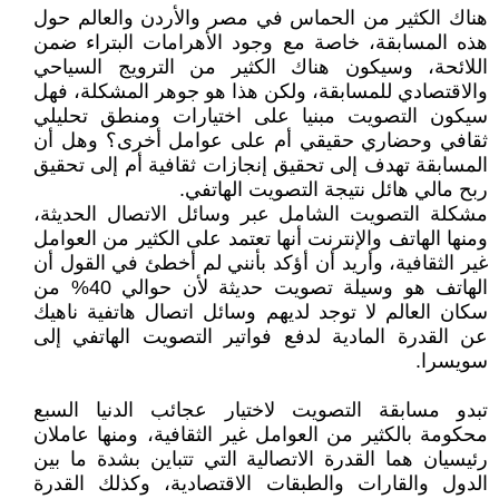
هناك الكثير من الحماس في مصر والأردن والعالم حول
هذه المسابقة، خاصة مع وجود الأهرامات البتراء ضمن
اللائحة، وسيكون هناك الكثير من الترويج السياحي
والاقتصادي للمسابقة، ولكن هذا هو جوهر المشكلة، فهل
سيكون التصويت مبنيا على اختيارات ومنطق تحليلي
ثقافي وحضاري حقيقي أم على عوامل أخرى؟ وهل أن
المسابقة تهدف إلى تحقيق إنجازات ثقافية أم إلى تحقيق
ربح مالي هائل نتيجة التصويت الهاتفي.
مشكلة التصويت الشامل عبر وسائل الاتصال الحديثة،
ومنها الهاتف والإنترنت أنها تعتمد على الكثير من العوامل
غير الثقافية، وأريد أن أؤكد بأنني لم أخطئ في القول أن
الهاتف هو وسيلة تصويت حديثة لأن حوالي 40% من
سكان العالم لا توجد لديهم وسائل اتصال هاتفية ناهيك
عن القدرة المادية لدفع فواتير التصويت الهاتفي إلى
سويسرا.
تبدو مسابقة التصويت لاختيار عجائب الدنيا السبع
محكومة بالكثير من العوامل غير الثقافية، ومنها عاملان
رئيسيان هما القدرة الاتصالية التي تتباين بشدة ما بين
الدول والقارات والطبقات الاقتصادية، وكذلك القدرة