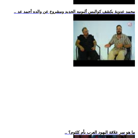
.. محمد عدوية يكشف كواليس ألبومه الجديد ومشروع عن والده أحمد عد
.. ما هو سر علاقة اليهود العرب بأم كلثوم؟