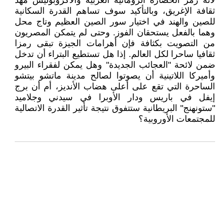
لأنه رمز الحضارة الرومانية الغربية والأكروبوليس مهد
ثقافة الإغريق، وبالتأكيد سوف تساهم القدرة السكانية
للصين والهند في اختيار سور الصين العظيم وتاج محل
وهما بالفعل يستحقان الفوز. وحتى لم يتمكن المصريون
من التصويت بكثافة فإن أهرامات الجيزة تبقى رمزا
ثقافيا ساحرا لكل العالم. إذا هل تستطيع البتراء أن تدخل
ضمن لائحة "العجائب الجديدة" وهل يمكن لفقراء البيرو
وأميركا اللاتينية أن يصوتوا لصالح مدينة ماتشو بيتشو
الساحرة التي تقع على أعلى هضاب الأنديز، أم أن برج
إيفل في باريس ودار الأوبرا في سيدني وجلاميد
"ستونهنج" البريطانية ستتفوق نتيجة تأثير القدرة الاتصالية
للمجتمعات الأوروبية؟