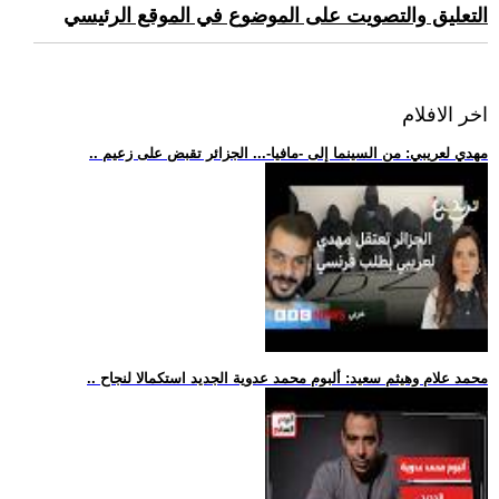
التعليق والتصويت على الموضوع في الموقع الرئيسي
اخر الافلام
.. مهدي لعريبي: من السينما إلى -مافيا-... الجزائر تقبض على زعيم
.. محمد علام وهيثم سعيد: ألبوم محمد عدوية الجديد استكمالا لنجاح