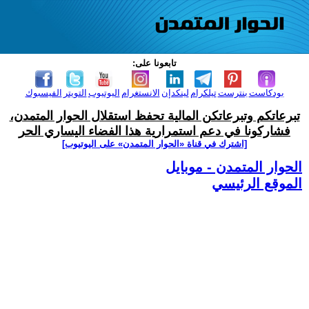
تابعونا على:
بودكاست
بنترست
تيلكرام
لينكدإن
الانستغرام
اليوتيوب
التويتر
الفيسبوك
تبرعاتكم وتبرعاتكن المالية تحفظ استقلال الحوار المتمدن،
فشاركونا في دعم استمرارية هذا الفضاء اليساري الحر
[اشترك في قناة ‫«الحوار المتمدن» على اليوتيوب]
الحوار المتمدن - موبايل
الموقع الرئيسي