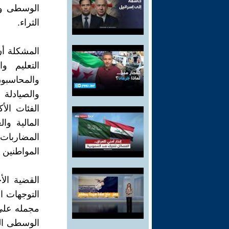
الوسطى وب
الثراء.
المشكلة أن
التعليم و
والمحاسبو
والصيادلة 
الفئات الأ
المالية وا
المضاربات
المواطنين ا
القضية الأ
التوجهات ال
مجمله على 
الوسطى الم