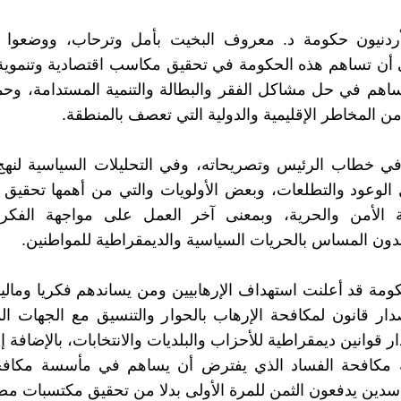
أردنيون حكومة د. معروف البخيت بأمل وترحاب، ووضعوا ا
 أن تساهم هذه الحكومة في تحقيق مكاسب اقتصادية وتنموية
ساهم في حل مشاكل الفقر والبطالة والتنمية المستدامة، وحما
ن المخاطر الإقليمية والدولية التي تعصف بالمنطقة.
في خطاب الرئيس وتصريحاته، وفي التحليلات السياسية لنهج
 الوعود والتطلعات، وبعض الأولويات والتي من أهمها تحقيق ا
ة الأمن والحرية، وبمعنى آخر العمل على مواجهة الفكر 
بدون المساس بالحريات السياسية والديمقراطية للمواطنين.
ومة قد أعلنت استهداف الإرهابيين ومن يساندهم فكريا وماليا 
ر قانون لمكافحة الإرهاب بالحوار والتنسيق مع الجهات الم
قوانين ديمقراطية للأحزاب والبلديات والانتخابات، بالإضافة إل
يئة مكافحة الفساد الذي يفترض أن يساهم في مأسسة مكافح
سدين يدفعون الثمن للمرة الأولى بدلا من تحقيق مكتسبات مض