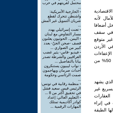
محتمل لقريتهم في حرب
...
لاقتصادية
-
الخارجية الأمريكية:
واشنطن تتحرك لقطع
مال لأنه
شريان التمويل غير المش
ل أضعافا
...
-
تعنت إسرائيلي يهدد
ا في سقف
مسار التفاوض مع لبنان
-
اليمن.. الحوثيون يعلنون
شكل غير متوقع
قصف -صحن الجنّ- بعدد
ي الأردن
كبير من الصواري ...
-
فيديو -قاس- يثير غضب
لإعفاءات
العراقيين والشرطة تصدر
التعليمية والصحية ويدمر القطاع الزراعي تماما عن طريق فرض ضريبة 50% من
بيانا بالتفاصيل ...
-
نواب ليبيون يستنكرون
أحداث صرمان ويهاجمون
صمت الرئاسي وحكومة
...
الذي يشهد
-
منظمة رقابية في تونس:
الرئيس قيس سعيد فشل
لسريع غير
في تحقيق أكثر من 8 ...
 العقارات
-
التعليم العالي: إعداد
كوادر أكاديمية تمتلك
في إثراء
المهارات الرقمية ...
ها الطبقة