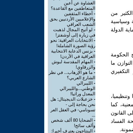
الغشاوة عن أعين
المتعاطفين مع القاعدة؟
لكثير من
-
أخطاء المثقفين
والإعلاميين الأردنيين بحق
 وسياسية
الشعب العراقي
ية الدولة
-
لو أتيح المجال لذهبت
في زيارة إلى أوشفتز!
-
الانتخابات العراقية: نحو
رؤية الصورة الشاملة!
-
بزنس الدعاية الانتخابية
 الحكومة
العراقية في الأردن!
-
المهام المقدسة لبوش
لتوازن ما
والزرقاوي!
التكفيري
-
ما هو الإرهاب... في نظر
الشارع العربي؟
-
الليبرالي
الوطني...والليبرالي
المعدل وراثيا!
وتنظيميا،
-
خزعبلات الديجيتال: هل
عنية، كما
نحن بحاجة إلى -
تسونامي- في العقل العر
ى القانون
...
-
الضحايا 80 ألف شخص
ة الفساد
وألف سائح!
مونة.
-
البنتاجون يعترف أخيرا: