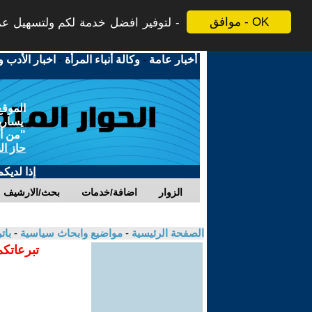
موافق - OK
لتوفير افضل خدمة لكم ولتسهيل عملي
أخبار عامة
-
وكالة أنباء المرأة
-
اخبار الأدب و
الموقع
يسارية
"من أج
حاز ال
إذا لديك
الزوار
اضافة/خدمات
بحث/الارشيف
الصفحة الرئيسية
-
مواضيع وابحاث سياسية
-
بات
تبرعاتكم