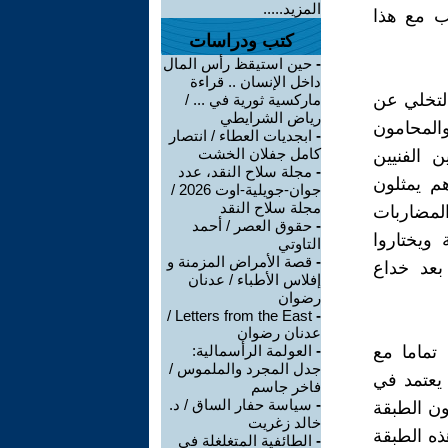
المزيد.....
ب مع هذا
كتب ودراسات
-
حين استيقظ رأس المال
داخل الإنسان .. قراءة
التخلي عن
ماركسية ثورية في ... /
رياض الشرايطي
المحامون
-
ابجديات العطاء / انتصار
كامل جفلان الخشت
 الفنيين
-
مجلة سلاح النقد، عدد
م يمثلون
جوان-جويلية-اوت 2026 /
مجلة سلاح النقد
المضاربات
-
حقوق العصر / أحمد
 ويختاروا
التاوتي
-
قصة الأمراض المزمنة و
بعد خداع
إفلاس الأطباء / عدنان
رضوان
Letters from the East /
-
عدنان رضوان
 تماما مع
-
العولمة الرأسمالية:
جدل المجرد والملموس /
 يعتمد في
فاخر جاسم
-
سياسة حفار الساق / د.
ن الطبقة
خالد زغريت
ذه الطبقة
-
الطائفية المتغلغلة في