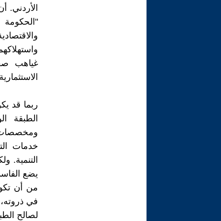
الأردني. أ
"الحكومة 
والاقتصاد
واستهلاكهم
غياهب صف
الاستثمارية
ربما قد يك
الطبقة ال
ومخصصات ال
خدمات الت
التنمية. و
يضع الفاسد
من أن تكون
في ذروته، 
لصالح الطبق