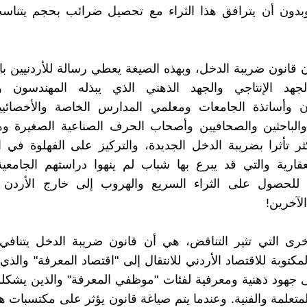
دون أن يترافق هذا الثراء مع تحصيل ضرائب بحجم يتناس
 قانون ضريبة الدخل، وبهذه الصيغة يعطي رسالة للأردنيين ب
الجهد الإنتاجي والجهد الذهني الذي يبذله المهندسون و
ن وأساتذة الجامعات ومعلمي المدارس الخاصة والأخصائيين
والباحثين والصحافيين وأصحاب الحرف الصناعية الصغيرة وه
كثر تأثرا بضريبة الدخل الجديدة، والتركيز على الفهلوة في 
لعقارية والتي قد يبرع بها شباب لم ينهوا دراستهم الجامعية
 للحصول على الثراء السريع والهروب إلى خارج الأردن 
لآخرين!
خرى التي تثير التناقض، هي أن قانون ضريبة الدخل يتنافي
مكتوبة للاقتصاد الأردني للانتقال إلى "اقتصاد المعرفة" والذي
جهود ذهنية ومعرفية لفئات "موظفي المعرفة" والذين يشكلو
تعلمة والفنية. وعندما يتم صياغة قانون يؤثر على مكتسبات ه