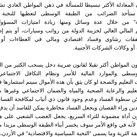
ن المعادلة الأكثر تبسيطا للمسألة في ذهن المواطن العادي تش
ستأخذ الضرائب من الطبقة الوسطى لتعطيها للنخبة ا
ية" من خلال عدة وسائل ومنها زيادة امتيازات المسؤولي
 المالي العالي لخزينة الدولة من رواتب وسيارات، أو يتم إ
قات رشاوى وفساد اقتصادي ومالي في العطاءات أو ا
 أو وكالات الشركات الأجنبية.
ون المواطن أكثر تقبلا لقانون ضريبة دخل يسحب الكثير من 
وسطى والموارد المالية للأسر ونظام التكافل الاجتماع
تعليم والصحة لو كان يثق بأن هذه الأموال سيتم استثمارها
عليم والرعاية الصحية والمياه والضمان الاجتماعي وغيرها
لكن سطوة الفساد وعدم وجود قانون ذي أنياب لمكافحة الفسا
ين وراء القضبان ويجعل الفساد مخاطرة يمكن للفاسد أن يدفع ث
 أداة مضمونة للثراء السريع، يجعل الغضب الشعبي على هذا
لأنه في واقع الأمر سوف يخسر أبناء الطبقة الوسطى مزيدا م
ة الثرية وما يسمى "النخبة السياسية والاقتصادية" في الأردن،