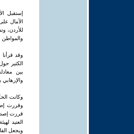
إستقبل ال
الآمال على
للأردن، وت
والمواطن م
وقد قرأنا 
الكثير حول
بين معادل
والإرهابي 
وكانت الحك
وقررت إصدا
قررت إصدار 
العتيد له
ويجعل الفا