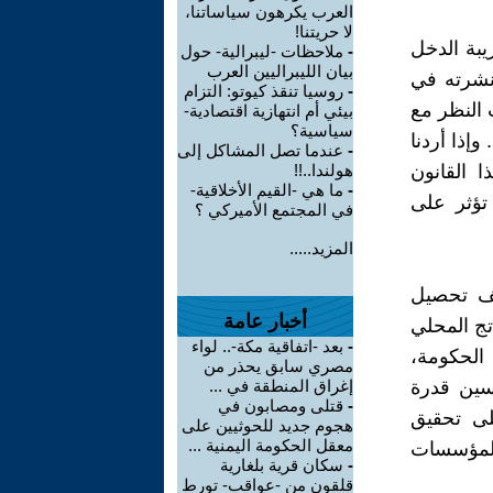
العرب يكرهون سياساتنا،
لا حريتنا!
يبة الدخل
-
ملاحظات -ليبرالية- حول
بيان الليبراليين العرب
نشرته في
-
روسيا تنقذ كيوتو: التزام
 النظر مع
بيئي أم انتهازية اقتصادية-
سياسية؟
إذا أردنا
-
عندما تصل المشاكل إلى
 القانون
هولندا..!!
-
ما هي -القيم الأخلاقية-
تؤثر على
في المجتمع الأميركي ؟
المزيد.....
عف تحصيل
أخبار عامة
ا تساهم إلا بأقل من 3% من الناتج المحلي
-
بعد -اتفاقية مكة-.. لواء
لنت الحكومة،
مصري سابق يحذر من
حسين قدرة
إغراق المنطقة في ...
-
قتلى ومصابون في
لى تحقيق
هجوم جديد للحوثيين على
معقل الحكومة اليمنية ...
والمؤسسات
-
سكان قرية بلغارية
قلقون من -عواقب- تورط