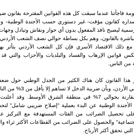
مة فاجأتنا عندما سبقت كل هذه القوانين المقترحة بقانون ضر
صداره كقانون مؤقت- غير دستوري حسب الأجندة الوطنية- و
رسمية ليصبح نافذ المفعول بدون أي حوار ونقاش وتبادل وجهات
مباشرة بالقانون، وهم بكل بساطة حوالي نصف الشعب الأردني. و
ع ذلك الاقتصاد الأسري فإن كل الشعب الأردني يتأثر بهذا
س قوانين الإرهاب والفساد والبلديات والأحزاب والتي قد 
 من الناس.
 هذا القانون كان هناك الكثير من الجدل الوطني حول ض
الضرائب في الأردن، وبأن ضريبة الدخل ل
الإجمالي مقارنة بحوالي 7% في منطقة الشرق الأوسط. وقد أع
الأجندة الوطنية عن البدء بعملية "إصلاح ضريبي شامل" لت
لى تحصيل الضرائب من الفئات المستهدفة مع التركيز ع
لاجتماعية" والحصول على الضرائب من القطاعات الأكثر ثراء 
لتي تحقق أكثر الأرباح.