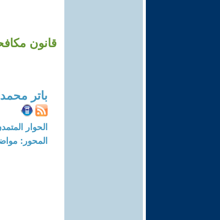
قانون مكافح
باتر محمد
الحوار المتمدن-العدد: 1431 - 06
المحور: مواض