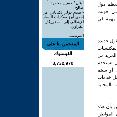
لبنان / حسين محمود
 معظم دول
صالح
لتي حولت
-
صدى دولي لكتاباتي: من
إحدى أبرز مفكرات اليسار
 مهمة في
الإيطالي إلى أ ... / رزكار
عقراوي
المزيد.....
قول جديدة
المعجبين بنا على
لمكتسبات
الفيسبوك
المزيد من
تي تستخدم
3,732,970
 أو سيتم
مثل خدمات
 المحلية
ن بأن هذه
 المواطن