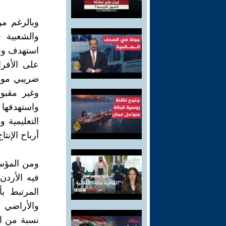
وبالرغم من
والشعبية 
استهدف وب
على الأفر
وغير مقبو
واستهدفها
أرباح الإنت
ومن المؤسف
فيه الأردن
المرتبط بأ
والأراضي 
نسبة من ال