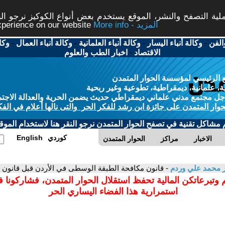
ة التصفح والنشر، الموقع يستخدم بعض أنواع الكوكيز نرجو النق
More info - المزيد
experience on our website
الفن
-
وكالة أنباء اليسار
-
وكالة أنباء العلمانية
-
وكالة أنباء العمال
-
وكا
الاقتصاد
-
اخبار الطب والعلوم
 الرئيسي لمؤسسة الحوار المتمدن
، علمانية، ديمقراطية، تطوعية وغير ربحية
ل مجتمع مدني علماني ديمقراطي حديث يضمن الحرية والعدالة الاجتم
حوار المتمدن على جائزة ابن رشد للفكر الحر والتى نالها أعلام في الفك
م مشاكل تقنية في تصفح الحوار المتمدن نرجو النقر هنا لاستخدام الموقع
كوردي
English
الاخبار
مراكز
الحوار المتمدن
ر محمد علي وردم
- قانون مكافحة الطبقة الوسطى في الأردن قبل قانون م
 وتبرعاتكن المالية تحفظ استقلال الحوار المتمدن، فشاركونا 
استمرارية هذا الفضاء اليساري الحر