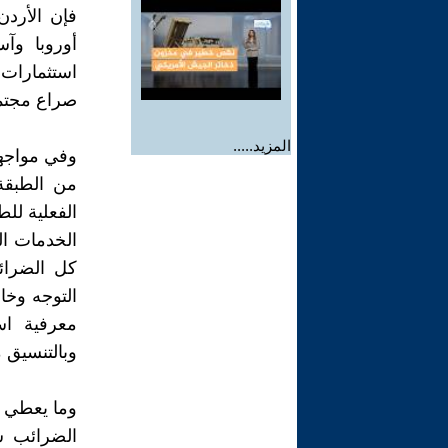
فإن الأردن
أوروبا وآ
استثمارات 
صراع مجتمع
المزيد.....
وفي مواجهة
من الطبقة
الفعلية لل
الخدمات ال
كل الضرائ
التوجه وخا
معرفية اس
وبالتنسيق 
وما يعطي ا
الضرائب سي