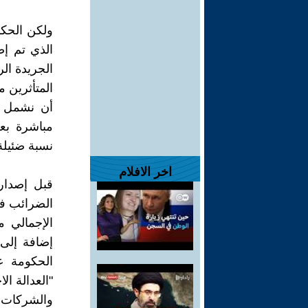
ولكن الحكو
الذي تم إ
الجريدة ال
المتأثرين 
أن نشمل م
مباشرة بعك
نسبة ضئيلة
اخر الافلام
قبل إصدار
إضافة إلى 
الحكومة ع
"العدالة ا
والشركات ا