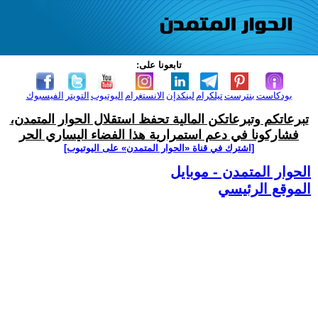
تابعونا على:
بودكاست
بنترست
تيلكرام
لينكدإن
الانستغرام
اليوتيوب
التويتر
الفيسبوك
تبرعاتكم وتبرعاتكن المالية تحفظ استقلال الحوار المتمدن،
فشاركونا في دعم استمرارية هذا الفضاء اليساري الحر
[اشترك في قناة ‫«الحوار المتمدن» على اليوتيوب]
الحوار المتمدن - موبايل
الموقع الرئيسي