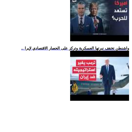
.. واشنطن تخفف نبرتها العسكرية وتركز على الحصار الاقتصادي لإيرا