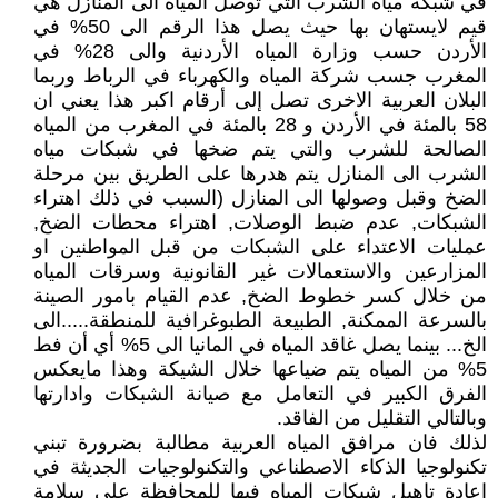
في شبكة مياه الشرب التي توصل المياه الى المنازل هي
قيم لايستهان بها حيث يصل هذا الرقم الى 50% في
الأردن حسب وزارة المياه الأردنية والى 28% في
المغرب جسب شركة المياه والكهرباء في الرباط وربما
البلان العربية الاخرى تصل إلى أرقام اكبر هذا يعني ان
58 بالمئة في الأردن و 28 بالمئة في المغرب من المياه
الصالحة للشرب والتي يتم ضخها في شبكات مياه
الشرب الى المنازل يتم هدرها على الطريق بين مرحلة
الضخ وقبل وصولها الى المنازل (السبب في ذلك اهتراء
الشبكات, عدم ضبط الوصلات, اهتراء محطات الضخ,
عمليات الاعتداء على الشبكات من قبل المواطنين او
المزارعين والاستعمالات غير القانونية وسرقات المياه
من خلال كسر خطوط الضخ, عدم القيام بامور الصينة
بالسرعة الممكنة, الطبيعة الطبوغرافية للمنطقة.....الى
الخ... بينما يصل غاقد المياه في المانيا الى 5% أي أن فط
5% من المياه يتم ضياعها خلال الشيكة وهذا مايعكس
الفرق الكبير في التعامل مع صيانة الشبكات وادارتها
وبالتالي التقليل من الفاقد.
لذلك فان مرافق المياه العربية مطالبة بضرورة تبني
تكنولوجيا الذكاء الاصطناعي والتكنولوجيات الجديثة في
اعادة تاهيل شبكات المياه فيها للمحافظة على سلامة