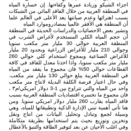
اجزاء الشيكو وزيادة عمرها وكفاءتها. إن خسارة المياه
في المنطقة العربية من خلال الفاقد المائي من الشبكات
بسبب اهترائها وعدم صيانتها يعد الأعلى في العالم علما
أن المنطقة هي الأفقر عالميا بمصادروموارد المياه
وتشير بعض الاحصائيات والدراسات الحديثة في المنطقة
أن حجم المياه الكلي المستخدم لأغراض الشرب في
المنطقة العربية حوالي 30 مليار متر مكعب سنويا
وحوالي 210 مليار للأغراض الزراعية وبحدود 20 مليار
للأغراض الصناعية وبمجوع استخدام كلي حوالي 260
مليار متر مكعب سنويا، واذا اخذنا معدل للفاقد في كافة
القطاعات حوالي 50% فان مجموع ما يفقد من المياه
في المنطقة العربية يبلغ حوالي 130 مليار متر مكعب.
وفي حال اعتبار فرصة الكلفة البديلة لانتاج متر مكعب
واحد من المياه والتي تتراوح بين 1-3 دولار امريكي/م٣ ،
فان مجموع ما تخسره اقتصاديات المنطقة العربية بسبب
فاقد المياه يقارب 260 مليار دولار امريكي سنويا. ومن
هنا تأتي أهمية تبني الإدارة الذكية وتطبيقاتها للمياه، وهي
وسيلة لجمع وتبادل وتحليل البيانات من انتاج ونقل
وتخزين وتوزيع بحيث يتم استخدامها بطريقة متكاملة
وفي اغلب الأحيان عن بعد لتوفير الطاقة والتنبؤ بالأعطال