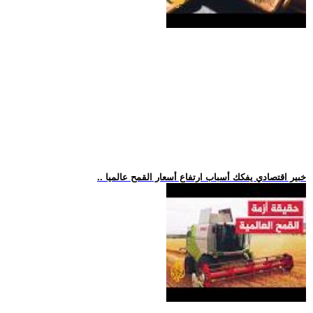
.. خبير اقتصادي يفكك أسباب ارتفاع أسعار القمح عالميا