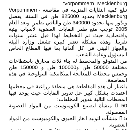
Vorpommern- Mecklenburg:
تبلغ كمية النفايات المنزلية في مقاطعة Vorpommern-
Mecklenburg بحدود 825000 طن في السنة. يفصل
ويدّور منها بحدود 340000 طن والباقي يطمر. وبعد العام
2005 توجب منع طمر النفايات العضوية لأسباب بيئية
واقتصادية حيث تم التخطيط لهذا قبل عشر سنوات
تقريبا. وهذه مشكلة تعتبر كبيرة تشغل وزارة البيئة
والجهاز البيئي في كل ألمانيا بما فيها القطاع الخاص
المسؤول وعامة الشعب.
من المتوقع والمخطط له بناء ثلاث محارق باستطاعات
مختلفة 50000 طن و100000 طن و 150000 طن
وخمس محطات للمعالجة الميكانيكية البيولوجية في هذه
المقاطعة.
باعتبار أن هذه المقاطعة هي منطقة زراعية في معظمها
اعتمدت بشكل كبير عل تدوير النفايات حيث يوجد فيها
المحطات التالية لتدوير المخلفات:
 50 منشأة لتصنيع الكومبوست من المواد العضوية
المفصولة.
 5 منشآت لتوليد الغاز الحيوي والكومبوست من المواد
العضوية.