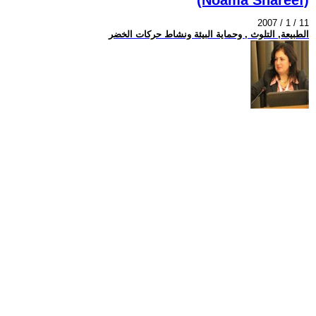
2007 / 1 / 11
الطبيعة, التلوث , وحماية البيئة ونشاط حركات الخضر