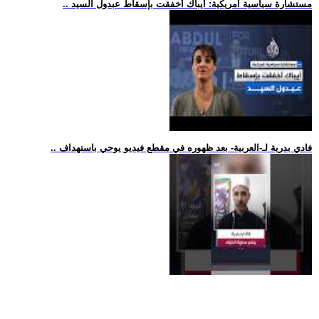
.. مستشارة سياسية أمريكية: أيباك أخفقت بإسقاط عبدول السيد
.. فادي بدرية لـ-العربية- بعد ظهوره في مقطع فيديو يوحي باستهداف