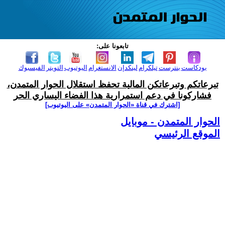
تابعونا على:
بودكاست
بنترست
تيلكرام
لينكدإن
الانستغرام
اليوتيوب
التويتر
الفيسبوك
تبرعاتكم وتبرعاتكن المالية تحفظ استقلال الحوار المتمدن،
فشاركونا في دعم استمرارية هذا الفضاء اليساري الحر
[اشترك في قناة ‫«الحوار المتمدن» على اليوتيوب]
الحوار المتمدن - موبايل
الموقع الرئيسي