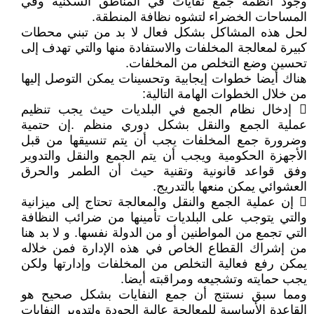
وجود أنظمة جمع نفايات في المناطق السكنية وفي
المساحات الخضراء لتشوه نظافة المنطقة.
لحل هذه المشاكل بشكل فعال لا بد من تبني محطات
كبيرة لمعالجة المخلفات والاستفادة منها والتي تهدف إلى
تحسين وضع التخلص من المخلفات.
هناك أيضا خطوات إيجابية وتحسينات يمكن التوصل إليها
من خلال الخطوات الهامة التالية:
 إدخال نظام الجمع في البلديات حيث يجب تنظيم
عملية الجمع والنقل بشكل دوري منظم .إن حتمية
وضرورة جمع المخلفات يجب أن يتم تنسيقها من قبل
الأجهزة الحكومية ويجب أن يتم الجمع والنقل والتدوير
وفق قواعد قانونية وتقنية حيث أن الطمر والحرق
العشوائي يمكن منعها بالتدريج.
 إن عملية الجمع والنقل والمعالجة تحتاج إلى ميزانية
والتي يتوجب على البلديات تأمينها من ضرائب النظافة
التي تجمع من المواطنين أو من الدولة نفسها. و لا بد هنا
من إشراك القطاع الخاص في هذه الإدارة فمن خلاله
يمكن رفع فعالية التخلص من المخلفات وإدارتها ولكن
يجب حمايته وتشجيعه ومراقبته أيضا.
ومما سبق نستنج أن جمع النفايات بشكل صحيح هو
القاعدة الأساسية للمعالجة عالية الجودة ولتدوير النفايات