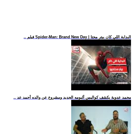
.. فيلم Spider-Man: Brand New Day | البداية اللي كان بيتر محتا
.. محمد عدوية يكشف كواليس ألبومه الجديد ومشروع عن والده أحمد عد