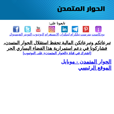
تابعونا على:
بودكاست
بنترست
تيلكرام
لينكدإن
الانستغرام
اليوتيوب
التويتر
الفيسبوك
تبرعاتكم وتبرعاتكن المالية تحفظ استقلال الحوار المتمدن،
فشاركونا في دعم استمرارية هذا الفضاء اليساري الحر
[اشترك في قناة ‫«الحوار المتمدن» على اليوتيوب]
الحوار المتمدن - موبايل
الموقع الرئيسي