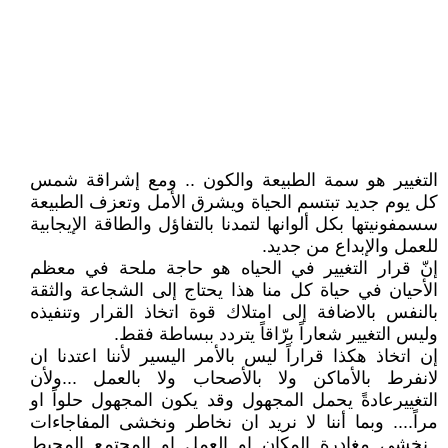
التغيير هو سمة الطبيعة والكون .. ومع إشراقة شمس
كل يوم جديد تبتسم الحياة ويشرق الأمل وتعزف الطبيعة
سسمفونيتها بكل ألوانها لتمدنا بالتفاؤل والطاقة الإيجابية
للعمل والإبداع من جديد.
إنّ قرار التغيير في الحياه هو حاجة ملحة في معظم
الأحيان في حياة كل منا هذا يحتاج إلى الشجاعة والثقة
بالنفس بالاضافة إلى امتلاك قوة اتخاذ القرار وتنفيذه
وليس التغيير شعاراً برّاقاً يتردد ببساطة فقط.
إن اتخاذ هكذا قراراً ليس بالأمر اليسير لأننا اعتدنا ان
لانفرط بالأماكن ولا بالأصحاب ولا بالعمل ...ولأن
التغييرعادةً يحمل المجهول وقد يكون المجهول حلواً او
مراً.... وبما أننا لا نريد ان نخاطر ونخشى المفاجاءات
..نخشى مغادرة المكان او العمل او المجتمع المحيط