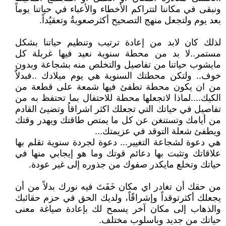
ونبقى في مكاننا لتتراكم الأخطاء والأعباء في حياتنا يوماً
بعد يوم ولتجعل منهج التصحيح أكثرصعوبةُ وتعقيُداً.
لذلك كان لابد من إعادة ترتيب وتنظيم حياتنا بشكل
مستمر..لا بد من محطة سنوية نعيد فيها غربلة كل
مايشوب حياتنا من تفاصيل والتخلص منه بشجاعة وبدون
خوف.. ولتكن محطتك السنوية هي يوم ميلادك ..فبدلاٌ
من ان يكون محطة تطفئ فيها شمعة على قطعة من
الكيك....لماذا لاتجعلها محطة للاحتفال بما تحتفظ به من
تفاصيل في حياتك التي تجعلك اكثر اشراقاُ وتضيئ القادم
من أيامك وتستنغن عن كل ما يمتص طاقتك ويهدر وقتك
ويطفئ شعلة التوقد في عزيمتك...
هي دعوة لشجاعة التغيير... دعوة لجردة سنوية تقلم بها
علاقاتك وتثبت بها دعائم قوتك وما هو إيجابي منها في
حياتك وتخلع مايكدر صفوك من جذوره إلى غير عودة.
من حقك أن تغادر اي مكان خَفَتَ فيه نورك بدلاً من أن
يجعلك أكثرتوقداً وإشراقًاً، ولديك الحق في حزم حقائبك
والذهاب إلى مكان آخر يسمح لك بإعادة صياغة معنى
حياتك من جديد وباسلوب مختلف.