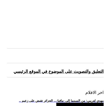
التعليق والتصويت على الموضوع في الموقع الرئيسي
اخر الافلام
.. مهدي لعريبي: من السينما إلى -مافيا-... الجزائر تقبض على زعيم