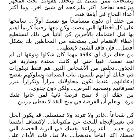
وبشجاعة ممن يسيئ لك ويجعل هفواتك تحت المجهر
ويزعجه نجاحك اكثر مايزعجه اي شيئ اخر.. وما أكثر
أعداء النجاح في أيامنا هذه.
من حقك أن تكون متسامحاً مع نفسك أولاً ... سامحها
على كل أخطائها التي مضت وكن معها رحيماً كريماً اهتم
بها قبل اهتمامك بالأخرين كن أنانياً في ذلك لتستطيع
إعطاء الاهتمام لمن يستحقه من المحاطين بك بشكل
أفضل... فإن فاقد الشيئ لايعطيه...
من حقك ترك أي علاقة مهما كان شكلها ونوعها ان لم
تجد نفسك فيها حتى لو كانت ممتدة وضاربة في
الجذور...تخلص من الأشخاص الذين هم فقط ديكورات
في حياتك أو أنهم يلبسون ثياب الصداقة وسلوكهم يفضح
إدعاءاتهم, عندما تكون محاولاتك مراراً وتكراراً لتبرر
تصرفاتهم وتمنحهم الفرص... ولكن دون جدوى..
من حقك أن لا تمنح فرصةً ثانيةً لمن خانوا ثقتك
مرة...وتعلم أن الفرصة في منح الثقة لا تعطى مرتين.
كن شجاعاً ..غادر ولا تتردد ولا تستسلم.. قد يكون الحل
في تغييرالإتجاه للبحث عن مكنوناتنا... لإكتشاف أنفسنا
من جديد .. أعد زراعة نفسك في التربة الخصبة التي
تجعلك اكثر إنتاجاً وتوهجاً.... ولا تقل فات الأوان على