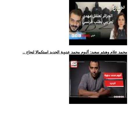
.. محمد علام وهيثم سعيد: ألبوم محمد عدوية الجديد استكمالا لنجاح