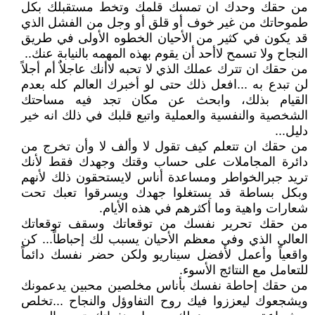
من حقك وحدك ان تمسك قلمك وتخط مستقبلك بكل
طموحاتك من غير خوف أو قلق أو وجل من الفشل الذي
قد يكون في كثير من الأحيان الخطوه الأولى في طريق
النجاح ولا تسمح لاأحد أن يقوم بهذه المهمه بالنيابة عنك..
من حقك ان تترك عملك الذي لا تحبه لاأنك عاجلاٌ أم أجلاً
لن تبدع به ...افعل ذلك حتى لو أخبرك العالم كله بعدم
القيام بذلك، وابحث عن مكان تجد فيه مساحتك
الشخصية والنفسية والعملية واتبع قلبك في ذلك انه خير
دليل...
من حقك ان تتعلم كيف تقول لا وألف لا وأن تخرج من
دائرة المجاملات على حساب وقتك وجهدك فقط لأنك
تريد جبرالخواطر ومساعدة أناس لايستحقون ذلك لأنهم
وبكل بساطة قد يستغلوا جهدك ويسرقوا تعبك تحت
شعارات واهية وما أكثرهم في هذه الأيام.
من حقك تحرير نفسك من توقعاتك وسقف توقعاتك
العالي الذي وفي معظم الأحيان يسبب لك إحباطاً... كن
واقعياً وأعمل لأفضل سيناريو ولكن حضر نفسك دائماً
للتعامل مع النتائج الأسوء.
من حقك إحاطة نفسك بأناس مخلصين محبين يدعمونك
ويشجعوك ليعززوا فيك روح التفاوؤل والنجاح ...تخلص