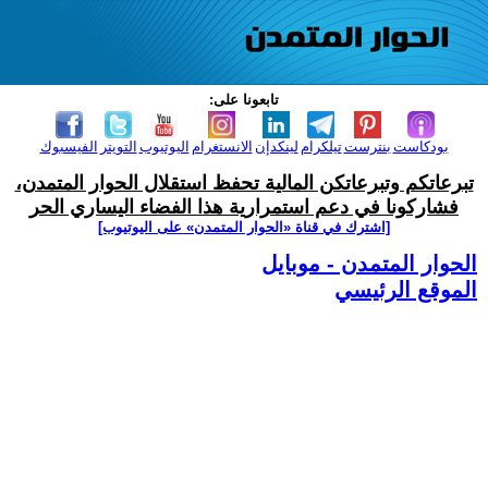
تابعونا على:
بودكاست
بنترست
تيلكرام
لينكدإن
الانستغرام
اليوتيوب
التويتر
الفيسبوك
تبرعاتكم وتبرعاتكن المالية تحفظ استقلال الحوار المتمدن،
فشاركونا في دعم استمرارية هذا الفضاء اليساري الحر
[اشترك في قناة ‫«الحوار المتمدن» على اليوتيوب]
الحوار المتمدن - موبايل
الموقع الرئيسي