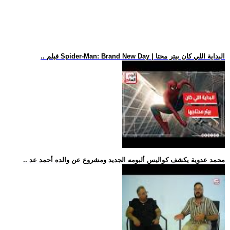
.. فيلم Spider-Man: Brand New Day | البداية اللي كان بيتر محتا
.. محمد عدوية يكشف كواليس ألبومه الجديد ومشروع عن والده أحمد عد