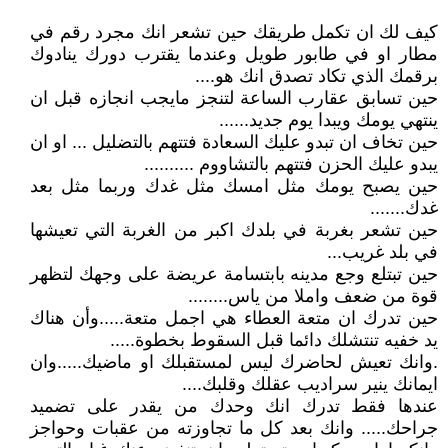
كيف لك ان تكمل طريقك حين تشعر انك مجرد رقم في
مطار او في طابور طويل وعندما يقترب دورك ينادوك
برقمك الذي تكاد تصدق انك هو....
حين تسابق عقارب الساعة لتنجز مايجب انجازه قبل ان
ينتهي يومك ويبدا يوم جديد......
حين تخاف ان تبدو عليك السعادة فتتهم بالتضليل ... او ان
يبدو عليك الحزن فتتهم بالتشاووم ..........
حين يصبح يومك مثل امسك مثل غدك وربما مثل بعد
غدك.......
حين تشعر بغربة في بلدك اكبر من الغربة التي تعيشها
في بلد غريب...
حين تبتلع وجع مدينه بابتسامة عريضة على وجهك لتظهر
قوة من ضعف واملا من ياس........
حين تدرك ان متعة العطاء هي اجمل متعة.....وأن هناك
يد خفيه تنتشلك دائما قبل السقوط بخطوة.....
.وانك تعيش لحاضرك ليس لمستقبلك او ماضيك.....وان
ايمانك ينير سراديب عقلك وقلبك....
عندها فقط تدرك انك وحدك من يقدر على تضميد
جراحك..... وانك بعد كل ما تجاوزته من عقبات وحواجز