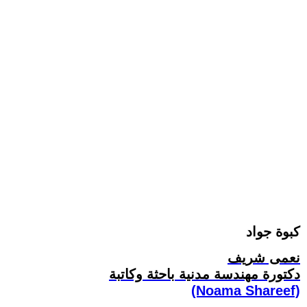
كبوة جواد
نعمى شريف
دكتورة مهندسة مدنية باحثة وكاتبة
(Noama Shareef)