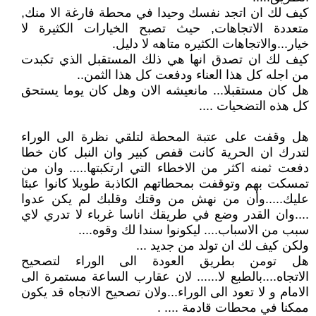
كيف لك ان اتجد نفسك وحيدا في محطة فارغة الا منك,
متعددة الاتجاهات, حيث تصبح الخيارات الكثيرة لا
خيار...والاتجاهات الكثيره متاهه لا دليل.
كيف لك ان تصدق انها هي ذلك المستقبل الذي تكبدت
من اجله كل هذا العناء ودفعت كل هذا الثمن..
هل كان مستقبلا... مانعيشه الان وهل كان يوما يستحق
كل هذه التضحيات ....
هل وقفت على عتبة المحطة لتلقي نظرة الى الوراء
لتدرك ان الحرية كانت قفص كبير وان النبل كان خطا
دفعت ثمنه اكثر من الاخطاء التي ارتكبتها..... وان من
تمسكت بهم وتوقفت بمحطاتهم الكاذبة طويلا كانوا عبئا
عليك.....وأن من نهش من وقتك وقلبك لم يكن عدوا
....وان القدر وضع في طريقك اناسا غرباء لا تدري لاي
سبب من الاسباب.... ليكونوا سندا لك وقوه....
ولكن كيف لك ان تولد من جديد ...
هل تومن بطريق العودة الى الوراء لتصحيح
الاتجاه....بالطبع لا...... لان عقارب الساعة مستمرة الى
الامام و لا تعود الى الوراء...ولان تصحيح الاتجاه قد يكون
ممكنا في محطات قادمة .... .