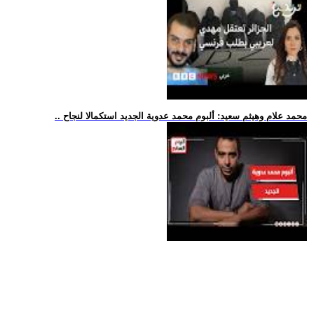
.. محمد علام وهيثم سعيد: ألبوم محمد عدوية الجديد استكمالا لنجاح