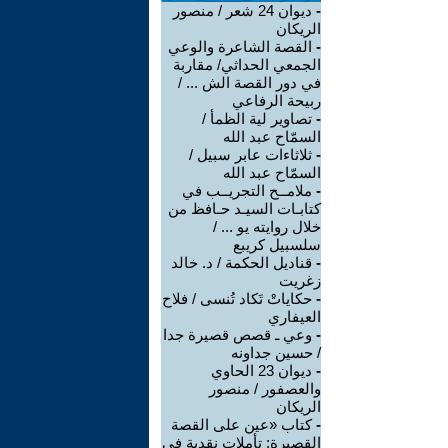
-
ديوان 24 شعر / منصور
الريكان
-
القصة الشاعرة والوعي
الجمعي الحداثي/ مقاربة
في دور القصة الش ... /
ربيحة الرفاعي
-
تصاوير لية الظمأ /
السمّاح عبد الله
-
ثلاثاءات عابر سبيل /
السمّاح عبد الله
-
ملامــح التجريــب في
كتابـات السيـد حـافظ من
خلال روايته يو ... /
سلسبيل كريبع
-
قناديل الحكمة / د. خالد
زغريت
-
حكاياتْ تَكاد تُنسى / فلاح
العيفاري
-
وعي ـ قصص قصيرة جدا
/ حسين جداونه
-
ديوان 23 الحاوي
والعصفور / منصور
الريكان
-
كتاب «عين على القصة
القصيرة: تأملات نقدية في