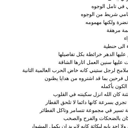
ي في تامل الوجوه
امي شريط من الوجوه
نضرة ولكنها مهمومه
مة مرهقة
ء
 الى حنطية
ليها الدهر خرائطة بكل تفاصيلها
عليها سنين العمل اثارها الشاقة
ملامح لرجل ستيني كانه خاض الحرب العالمية الثانية
 فرحين بما قد اشتروه من هدايا يظنون
الكون بأكمله
ة كان الله انزل سكينته في القلوب
تجري بسرعة كانها دائما لا تلحق القطار
 تسير في مجموعة تتسامر وتاكل الفطائر
كان بالضحكات والفرح والصخب
لا احد يابه لبكائة كانه لايريد ان يكمل المشوار