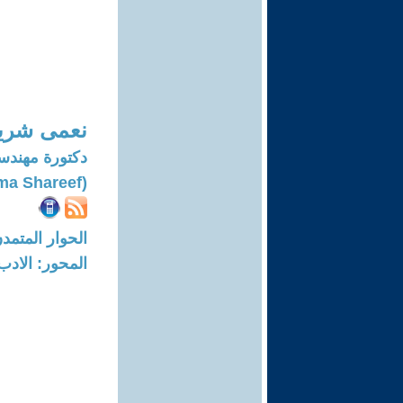
نعمى شر
دكتورة مهندسة
(Noama Shareef)
الحوار المتمدن-العدد: 6713 - 20
المحور: الادب