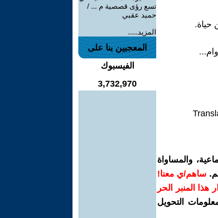
تسع رؤى قصصية م ... /
حميد عقبي
 حياة.
المزيد.....
المعجبين بنا على
ام...
الفيسبوك
3,732,970
Transl
اعية، والمساواة
م.
ساهم/ي معنا!
رار هذا المنبر الحر
معلومات التحويل