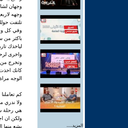
وجهان لشاب
وجهه لاربعي
تلتفت حولك
وفي كل وج
باكثر من سي
لياخذك تار
واخرى لرحل
وتخرج من و
كانك اخذت ا
الوجه مراة 
كم تعاملنا
ولا ندري ما
هي رحلة س
ولكن ان اج
المزيد.....
يشع منها ا