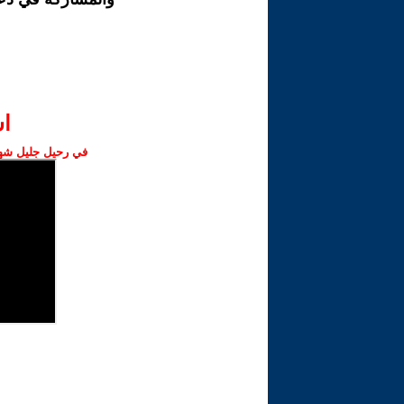
ا‫
في رحيل جليل شهبا