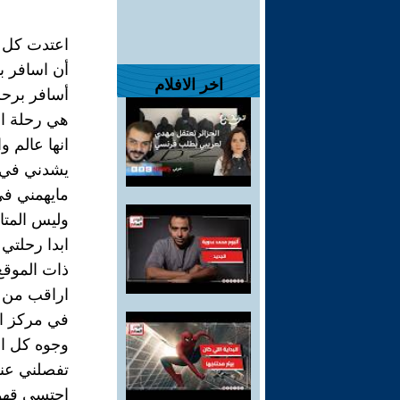
اعتدت كل ع
أن اسافر ب
اخر الافلام
أسافر برحل
هي رحلة ال
انها عالم و
يشدني في 
مايهمني في
وليس المتا
ابدا رحلتي
ذات الموقع
اراقب من ز
في مركز ال
وجوه كل ال
تفصلني عنه
احتسي قهو