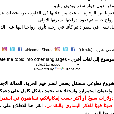
فر بدون جواز سفر وبدون وثايق
ـعيوننا بين الوجوه ...نبحث من خلالها في القلوب عن لحظات عن
لارواح خفية ثم تعود ادراجها لسيرتها الاولى
ل نبقى في سفر دائم كأننا في رحلة تأوي ارواحنا اليها على الدو
عمى_شريف (هاشتاغ)
Noama_Shareef#
موضوع إلى لغات أخرى -
ate the topic into other languages
Powered by
Translate
شروع تطوعي مستقل يسعى لنشر قيم الحرية، العدالة الاجتم
. ولضمان استمراره واستقلاليته، يعتمد بشكل كامل على دعمك
دعمكم بمبلغ 10 دولارات سنويًا أو أكثر حسب إمكانياتكم، تساهمون في استم
وتًا قويًا للفكر اليساري والتقدمي
،
انقر هنا للاطلاع على 
م هذا المشروع
.