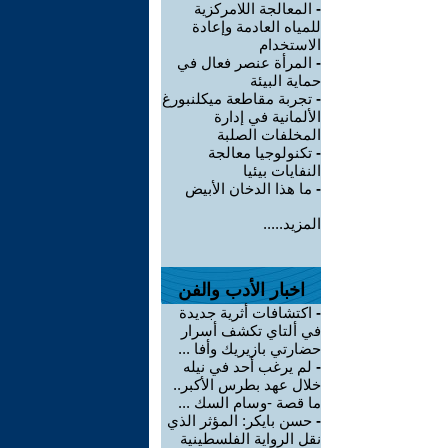
-
المعالجة اللامركزية
للمياه العادمة وإعادة
الاستخدام
-
المرأة عنصر فعال في
حماية البيئة
-
تجربة مقاطعة ميكلنبورغ
الألمانية في إدارة
المخلفات الصلبة
-
تكنولوجيا معالجة
النفايات بيئيا
-
ما هذا الدخان الأبيض
المزيد.....
اخبار الأدب والفن
-
اكتشافات أثرية جديدة
في ألتاي تكشف أسرار
حضارتي بازيريك وأفا ...
-
لم يرغب أحد في نيله
خلال عهد بطرس الأكبر..
ما قصة -وسام السك ...
-
حسن بايكر: المؤثر الذي
نقل الرواية الفلسطينية