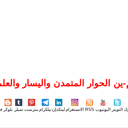
ين الحوار المتمدن واليسار والعلم
وك
التويتر
اليوتيوب
RSS
الانستغرام
لينكدإن
تيلكرام
بنترست
تمبلر
بلوكر
فل