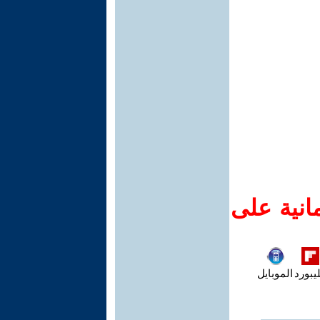
انية على
يبورد
الموبايل