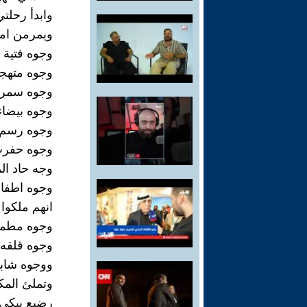
وابدأ رحلت
ويمرمن ام
وجوه فتية 
وجوه متهج
وجوه سمرا
وجوه بيضاء
وجوه رسم ع
وجوه حفرت 
وجه حاد ال
وجوه اطفال
انهم ملكوا 
وجوه مطمئن
وجوه قلقه 
ووجوه شابة
وتملئ الم
رضيع يبكي و