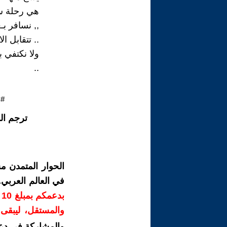
هي رحلة س
,, نسافر ب
.. تتقابل ا
ولا نكتفي ب
..
#ن
ترجم ال
الحوار المتمدن م
في العالم العربي
ب
والمستقل، ليبقى ص
والمشاركة في دع