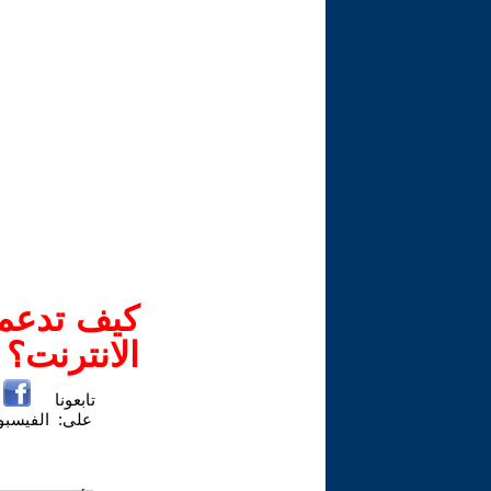
كيف تدعم-
الانترنت؟
تابعونا
على:
الفيسب