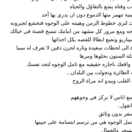
 وفتاه يشع بالتفاؤل والحياه
نية تنهمر منها الدموع دون ان يدري بها أحد
 لترى خطوط الزمن وهيبته على الوجوه فتخشع لجبروته
ه ومع مرور كل مشهد من امامك تنسج قصتة في خيالك
ناريو وتضع ابطالا للقصه بكل احداثها
ة الى لحظات سعيدة وتاره لحزن دفين لا تعرف له سببا
ة السنون بحلوها ومرها
اقعك باجازه حقيقيه مع تامل الوجوه لتجد نفسك
لطائرة وتجولت بين البلدان...
القلب ويبدو انه مراة الروح
 مع اناس لا نركز في وجوههم
تقول..
فر بدون وثائق
مل الوجوه هي من ترسم ابتسامة على جبينها
لسحر والجمال