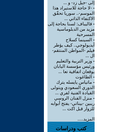
إلى -جيل زد- و ...
-
-لا حاجة للاستيراد هذا
الموسم-.. سوريا تحقّق
الاكتفاء الذاتي ...
-
قاليباف: لسنا بحاجة إلى
مزيد من الدبلوماسية
المسرحية
-
السينما كسلاح
أيديولوجي.. كيف يؤطر
فيلم -المواطن المنتقم-
ال ...
-
وزير التربية والتعليم
ورئيس مؤسسة اليابان
يوقعان اتفاقية تعا ...
-
الطاغوت
-
ماتياس يايسله يترك
الدوري السعودي ويتولى
القيادة الفنية لفري ...
-
منزل الفنان الروسي
ريبين -بيناتي- يفتح أبوابه
للزوار قبل اكت ...
المزيد.....
كتب ودراسات