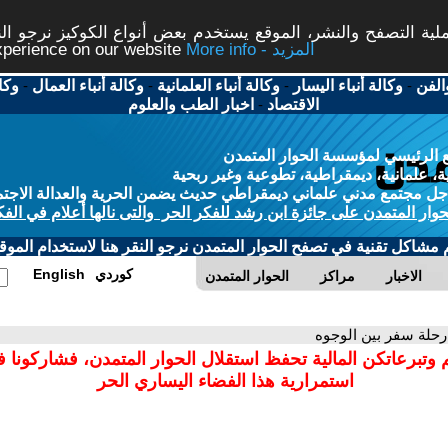
ة التصفح والنشر، الموقع يستخدم بعض أنواع الكوكيز نرجو النق
More info - المزيد
experience on our website
الفن
-
وكالة أنباء اليسار
-
وكالة أنباء العلمانية
-
وكالة أنباء العمال
-
وكا
الاقتصاد
-
اخبار الطب والعلوم
 الرئيسي لمؤسسة الحوار المتمدن
، علمانية، ديمقراطية، تطوعية وغير ربحية
ل مجتمع مدني علماني ديمقراطي حديث يضمن الحرية والعدالة الاجتم
حوار المتمدن على جائزة ابن رشد للفكر الحر والتى نالها أعلام في الفك
م مشاكل تقنية في تصفح الحوار المتمدن نرجو النقر هنا لاستخدام الموقع
كوردي
English
الاخبار
مراكز
الحوار المتمدن
رحلة سفر بين الوجوه
 وتبرعاتكن المالية تحفظ استقلال الحوار المتمدن، فشاركونا 
استمرارية هذا الفضاء اليساري الحر