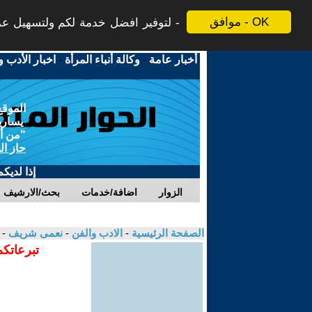
موافق - OK
لتوفير افضل خدمة لكم ولتسهيل عملي
أخبار عامة
-
وكالة أنباء المرأة
-
اخبار الأدب و
الموقع
يسارية
"من أج
حاز ال
إذا لديك
الزوار
اضافة/خدمات
بحث/الارشيف
الصفحة الرئيسية
-
الادب والفن
-
نعمى شريف
- 
تبرعاتكم