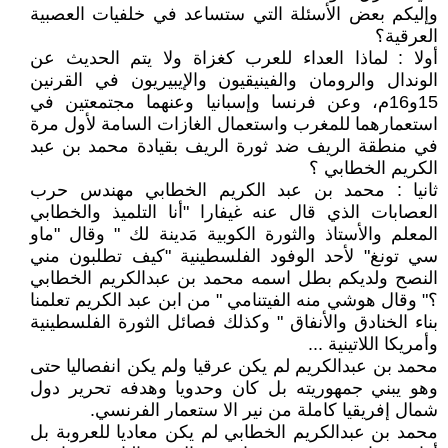
وإليكم بعض الأسئلة التي ستساعد في خلفيات العصبية
العرقية؟
أولا : لماذا العداء للعرب كغزاة ولا يتم الحديث عن
الوندال والرومان والفينيقيون والإيبيريون في القرنين
15و16م، وعن فرنسا وإسبانيا وعنهما مجتمعتين في
استعمارهما للمغرب واستعمال الغازات السامة لأول مرة
في منطقة الريف ضد ثورة الريف بقيادة محمد بن عبد
الكريم الخطابي ؟
ثانيا : محمد بن عبد الكريم الخطابي مهندس حرب
العصابات الذي قال عنه غيفارا "أنا التلميذ والخطابي
المعلم والأستاذ والثورة الكوبية مَدينة لك " وقال "ماو
سي تونغ" لأحد الوفود الفلسطينية "كيف تطلبون مني
النصح ولديكم بطل اسمه محمد بن عبدالكريم الخطابي
؟" وقال هوشي منه الفيتنامي " من ابن عبد الكريم تعلمنا
بناء الخنادق والأنفاق " وكذلك فصائل الثورة الفلسطينية
وأمريكا اللاتينية ...
محمد بن عبدالكريم لم يكن عرقيا ولم يكن انفصاليا حتى
وهو يبني جمهوريته بل كان وحدويا وهدفه تحرير دول
شمال إفريقيا كاملة من نير الا ستعمار الفرنسي.
محمد بن عبدالكريم الخطابي لم يكن معاديا للعروبة بل