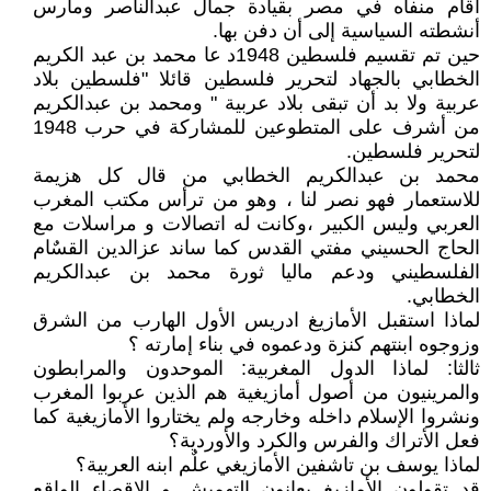
أقام منفاه في مصر بقيادة جمال عبدالناصر ومارس
أنشطته السياسية إلى أن دفن بها.
حين تم تقسيم فلسطين 1948د عا محمد بن عبد الكريم
الخطابي بالجهاد لتحرير فلسطين قائلا "فلسطين بلاد
عربية ولا بد أن تبقى بلاد عربية " ومحمد بن عبدالكريم
من أشرف على المتطوعين للمشاركة في حرب 1948
لتحرير فلسطين.
محمد بن عبدالكريم الخطابي من قال كل هزيمة
للاستعمار فهو نصر لنا ، وهو من ترأس مكتب المغرب
العربي وليس الكبير ،وكانت له اتصالات و مراسلات مع
الحاج الحسيني مفتي القدس كما ساند عزالدين القسٌام
الفلسطيني ودعم ماليا ثورة محمد بن عبدالكريم
الخطابي.
لماذا استقبل الأمازيغ ادريس الأول الهارب من الشرق
وزوجوه ابنتهم كنزة ودعموه في بناء إمارته ؟
ثالثا: لماذا الدول المغربية: الموحدون والمرابطون
والمرينيون من أصول أمازيغية هم الذين عربوا المغرب
ونشروا الإسلام داخله وخارجه ولم يختاروا الأمازيغية كما
فعل الأتراك والفرس والكرد والأوردية؟
لماذا يوسف بن تاشفين الأمازيغي علٌم ابنه العربية؟
قد تقولون الأمازيغ يعانون التهميش و الإقصاء الواقع