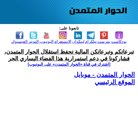
تابعونا على:
بودكاست
بنترست
تيلكرام
لينكدإن
الانستغرام
اليوتيوب
التويتر
الفيسبوك
تبرعاتكم وتبرعاتكن المالية تحفظ استقلال الحوار المتمدن،
فشاركونا في دعم استمرارية هذا الفضاء اليساري الحر
[اشترك في قناة ‫«الحوار المتمدن» على اليوتيوب]
الحوار المتمدن - موبايل
الموقع الرئيسي