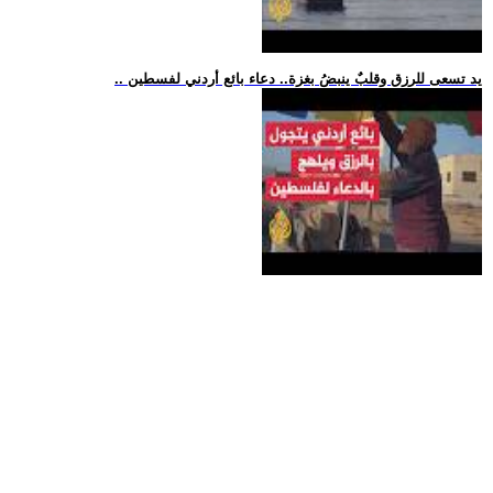
.. يد تسعى للرزق وقلبٌ ينبضُ بغزة.. دعاء بائع أردني لفسطين