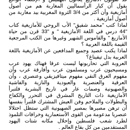
يقول أن كبار الرأسماليين المغاربة هم من أصول
أمازيغية وأن أكثر من 3/4 الثروة المغربية بيد مغاربة من
أصول أمازيغية .
لماذا كتب "محمد شفيق" الأب الروحي للأمازيغية كتاب
"44 درس في اللغة الأمازيغية " و "33 قرن من حياة
الأمازيغ " والقاموس الشهير وغيرها من الكتب المرجعية
القيمة باللغة العربية ؟
لماذا يكتب عصيد وجميع المدافعين عن الأمازيغية باللغة
العربية بدل تيفيناغ؟
العروبة التي تحاربونها ليست عرقا فهناك يهود عرب
ومسيحيون عرب ومسلمون عرب وأفارقة عرب وأن
مفهوم العرق النقي مفهوم ميتافيزيقي وعنصري ، وأن
العرقية والعنصرية والعبودية والنازية والفاشية
والصهيونية وصمات عار في تاريخ البشرية فلتبرأ
الأمازيغية ذات التاريخ المشرق في التحرر والكفاح
والبطولات والملاحم وفن العيش المشترك فلتبرأ بنفسها
أن ترهن مصيرها بمصير الصهيونية التي ستظل احتلالا
عنصريا مدعومة من القوى الأستعمارية وخرافات التلموذ
لطرد شعب فلسطين وإحلال مكانه شتات اليهود
المستقدمين من كل بقاع العالم .