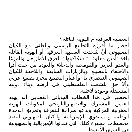
العصبية العرقيةام الهوية القاتلة؟
أخطر ما أفرزه التطبيع الرسمي والعلني مع الكيان
الصهيوني أنْ شحدت العصبية العرقية أو الهوية القاتلة
بلغة "أمين معلوف " سكاكينها : العرق الأمازيغي وتامزغا
والعدو العربي والقومجية والدخلاء والعودة من حيث أتوا
والاحتفاء بالتطبيع وبالزيارات السابقة واللاحقة للكيان
الصهيوني العنصري بل واعتبار التطبيع مجرد تضبيع عربي
وألا حق للشعب الفلسطيني في أرضه وبناء دولته
المستقلة وعودة لاجئيه.
الخطير في هذا الخطاب الهوياتي العُصابي أنه يهدد
العيش المشترك والانصهارالتاريخي لمكونات الهوية
المغربية المركبة ويدعو صراحة للتفرقة وتمزيق الوحدة
الوطنية و يستقوي بالإمبريالية والكيان الصهيوني لتنفيذ
مخططات خطيرة كتلك التي نفذتها الإمبريالية والصهيونية
في الشرق الأوسط