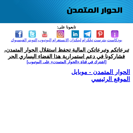
تابعونا على:
بودكاست
بنترست
تيلكرام
لينكدإن
الانستغرام
اليوتيوب
التويتر
الفيسبوك
تبرعاتكم وتبرعاتكن المالية تحفظ استقلال الحوار المتمدن،
فشاركونا في دعم استمرارية هذا الفضاء اليساري الحر
[اشترك في قناة ‫«الحوار المتمدن» على اليوتيوب]
الحوار المتمدن - موبايل
الموقع الرئيسي