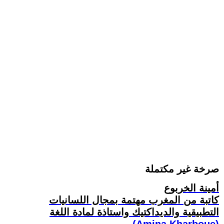
صرخة غير مكتملة
أمينة الخربوع
كاتبة من المغرب مهتمة بمجال اللسانيات
التطبيقية والديداكتيك واستاذة لمادة اللغة
(Amina Kharboue)