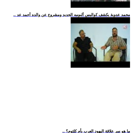
.. محمد عدوية يكشف كواليس ألبومه الجديد ومشروع عن والده أحمد عد
.. ما هو سر علاقة اليهود العرب بأم كلثوم؟