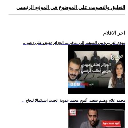
التعليق والتصويت على الموضوع في الموقع الرئيسي
اخر الافلام
.. مهدي لعريبي: من السينما إلى -مافيا-... الجزائر تقبض على زعيم
.. محمد علام وهيثم سعيد: ألبوم محمد عدوية الجديد استكمالا لنجاح