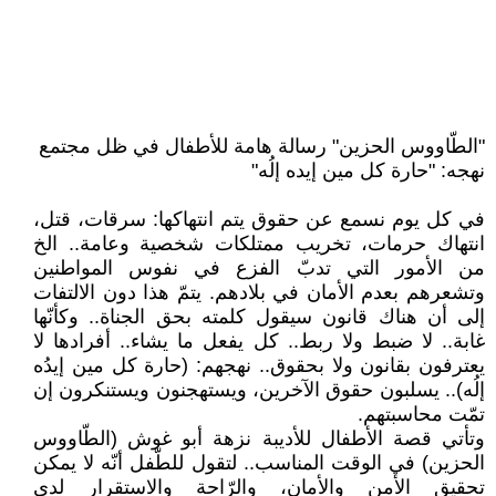
"الطّاووس الحزين" رسالة هامة للأطفال في ظل مجتمع
نهجه: "حارة كل مين إيده إلُه"
في كل يوم نسمع عن حقوق يتم انتهاكها: سرقات، قتل،
انتهاك حرمات، تخريب ممتلكات شخصية وعامة.. الخ
من الأمور التي تدبّ الفزع في نفوس المواطنين
وتشعرهم بعدم الأمان في بلادهم. يتمّ هذا دون الالتفات
إلى أن هناك قانون سيقول كلمته بحق الجناة.. وكأنّها
غابة.. لا ضبط ولا ربط.. كل يفعل ما يشاء.. أفرادها لا
يعترفون بقانون ولا بحقوق.. نهجهم: (حارة كل مين إيدُه
إلُه).. يسلبون حقوق الآخرين، ويستهجنون ويستنكرون إن
تمّت محاسبتهم.
وتأتي قصة الأطفال للأديبة نزهة أبو غوش (الطّاووس
الحزين) في الوقت المناسب.. لتقول للطّفل أنّه لا يمكن
تحقيق الأمن والأمان، والرّاحة والاستقرار لدى