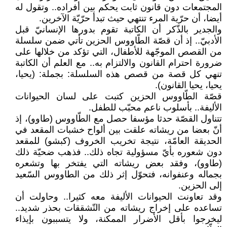
المجتمعات دون قانون ثابت يحكم بين أفراده.. وتقول له
أيضا، أن حرّية المرء تنتهي حيث تبدأ حرّيّة الآخرين.
والجدير بالذّكر أن الكاتبة تقوم بدورها الإنسانيّ قبل
الأدبيّ.. إذ أن قصّة الطّاووس الحزين تأتي ضمن سلسلة
من القصص الموجّهة للأطفال، التي تؤكد من خلالها على
ضرورة احترام القانون والالتزام به.. مع العلم أن الكاتبة
تنهي كل قصة من قصص هذه السلسلة: بجملة: (يحيا،
يحيا، يحيا القانون).
قصّة الطّاووس الحزين كتبت على لسان الحيوانات
الأليفة.. بأسلوب ناعم محبّب للطفل.
تتناول القصّة حدثا مؤسفا حصل مع الطّاووس (طاوو)، إذ
أنّ بعضا من ريشاته علقت بين ألواح خشبات المقعد في
الحديقة العامّة، نتيجة تخريب الخروف (كبشو) للمقعد
دون شعوره بأيّ مسؤولية تجاه ذلك.. فذهب ضحيّة ذلك
(طاوو)، وفقد بعض ريشاته التي يفتخر بها وتشعره
بجماله وعنفوانه، فتحوّل إثر ذلك من الطاووس السّعيد
إلى الحزين.
وقد تعاونت الحيوانات الأليفة معه كثيرا.. وحاولت أن
تساعده على إخراج ريشاته من التّشققات بحذر شديد..
ليخرجوا بأقل الأضرار الممكنة، ولا يتسببون بإيذاء