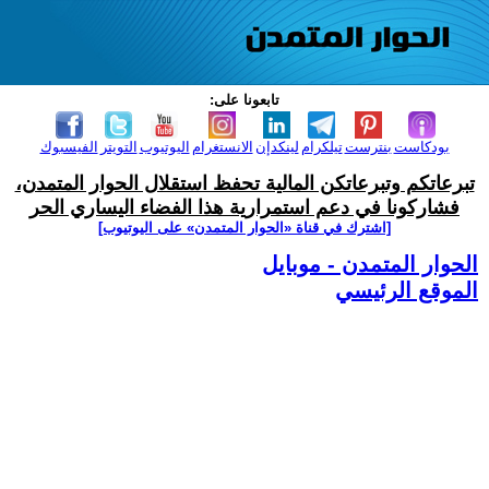
تابعونا على:
بودكاست
بنترست
تيلكرام
لينكدإن
الانستغرام
اليوتيوب
التويتر
الفيسبوك
تبرعاتكم وتبرعاتكن المالية تحفظ استقلال الحوار المتمدن،
فشاركونا في دعم استمرارية هذا الفضاء اليساري الحر
[اشترك في قناة ‫«الحوار المتمدن» على اليوتيوب]
الحوار المتمدن - موبايل
الموقع الرئيسي