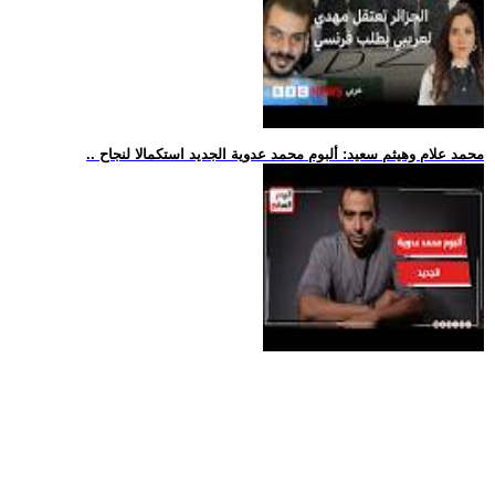
.. محمد علام وهيثم سعيد: ألبوم محمد عدوية الجديد استكمالا لنجاح