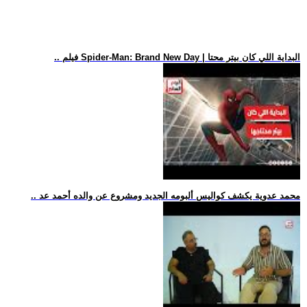
.. فيلم Spider-Man: Brand New Day | البداية اللي كان بيتر محتا
.. محمد عدوية يكشف كواليس ألبومه الجديد ومشروع عن والده أحمد عد