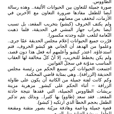
الطّاووس.
صورة جميلة للتعاون بين الحيوانات الأليفة.. وهذه رسالة
أيضا للطفل مفادها ضرورة التعاون مع الآخرين في
الأزمات، لنخفف من مصابهم.
ولم يكتف الخروف (كبشو) بتخريب المقعد، بل تسبب
أيضا بخراب جهاز المشي في الحديقة، فلما ذهبت
النّعامة لتلعب عليه وجدته مكسورا.
قرّرت جميع الحيوانات إعلام مجلس الحديقة عمّا جرى..
وعلموا من الهدهد أن الجاني هو كبشو الخروف، فتم
استدعاؤه. اعتذر كبشو وأعلمهم أنه فعل هذا دون قصد،
ولم يكن يخطط للتخريب، إلا أنّ كلّ مخالفة لها العقاب
المناسب مدوّنة في سجلّ القوانين.
اجتمعت الحيوانات كي تسمع الحكم من رئيسة مجلس
الحديقة (الزرافة).. وهي بمثابة قاضي المحكمة.
وكم كانت لفتة جميلة من الكاتبة أن يكون على طاولة
الزرافة – أثناء الحكم على كبشو_ مزهرية مزينة
بريشات الطاووس الجميلة، التي فقدها نتيجة حادثة
المقعد.. فقد سعد (طاوو) بها كثيرا.. وبذلك يتم تذكير
الطفل بحجم الخطأ الذي ارتكبه ( كبشو).
قصة جميلة وناعمة وهادفة مزيّنة بصور متقنة ومقنعة
للطّفل بريشة الفنانة منار الهرم.