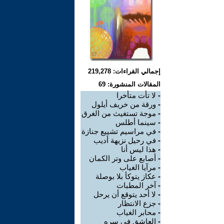
إجمالي القراءات: 219,278
المقالات المنشورة: 69
-
لا تأت متأخرا
-
ورقة من خريف أيلول
-
موجة تستغيث من الغرق
-
سينما أطلس
-
في مراسيم تشييع جنازة
-
في رحيل نزيهة أديب
-
هذا ليس أنا
-
أصابع على وتر الكمان
-
مرآيا الغياب
-
عكاز يتوكأ بلا بوصلة
-
آخر المطبات
-
لا أحد يتوقع أن يرحل
-
جزع الانتظار
-
محابر الغياب
-
العاشق في سره