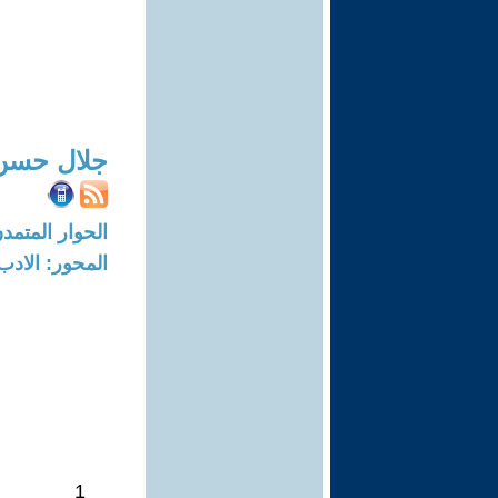
جلال حسن
الحوار المتمدن-العدد: 6614 - 0
المحور: الادب
1