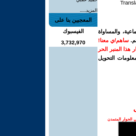
Transl
المزيد.....
المعجبين بنا على
الفيسبوك
اعية، والمساواة
م.
ساهم/ي معنا!
3,732,970
رار هذا المنبر الحر
معلومات التحويل
الحوار المتمدن