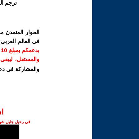
ترجم ال
الحوار المتمدن م
في العالم العربي
ب
والمستقل، ليبقى ص
والمشاركة في دع
ا‫
في رحيل جليل شهبا