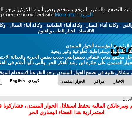
ة التصفح والنشر، الموقع يستخدم بعض أنواع الكوكيز نرجو النق
More info - المزيد
experience on our website
الفن
-
وكالة أنباء اليسار
-
وكالة أنباء العلمانية
-
وكالة أنباء العمال
-
وكا
الاقتصاد
-
اخبار الطب والعلوم
 الرئيسي لمؤسسة الحوار المتمدن
، علمانية، ديمقراطية، تطوعية وغير ربحية
ل مجتمع مدني علماني ديمقراطي حديث يضمن الحرية والعدالة الاجتم
حوار المتمدن على جائزة ابن رشد للفكر الحر والتى نالها أعلام في الفك
م مشاكل تقنية في تصفح الحوار المتمدن نرجو النقر هنا لاستخدام الموقع
كوردي
English
الاخبار
مراكز
الحوار المتمدن
برون
 وتبرعاتكن المالية تحفظ استقلال الحوار المتمدن، فشاركونا 
استمرارية هذا الفضاء اليساري الحر