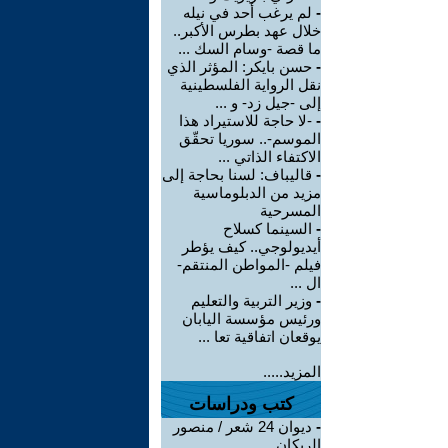
-
لم يرغب أحد في نيله
خلال عهد بطرس الأكبر..
ما قصة -وسام السك ...
-
حسن بايكر: المؤثر الذي
نقل الرواية الفلسطينية
إلى -جيل زد- و ...
-
-لا حاجة للاستيراد هذا
الموسم-.. سوريا تحقّق
الاكتفاء الذاتي ...
-
قاليباف: لسنا بحاجة إلى
مزيد من الدبلوماسية
المسرحية
-
السينما كسلاح
أيديولوجي.. كيف يؤطر
فيلم -المواطن المنتقم-
ال ...
-
وزير التربية والتعليم
ورئيس مؤسسة اليابان
يوقعان اتفاقية تعا ...
المزيد.....
كتب ودراسات
-
ديوان 24 شعر / منصور
الريكان