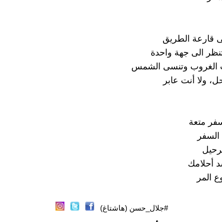
 قارعة الطريق
نظر الى جهة واحدة
 الغروب وتنسى الشمس
ل، ولا أنت عابر
سفر متعة
 السفر
لرحيل
د أحلامك
ع المر
#جلال_حسن (هاشتاغ)