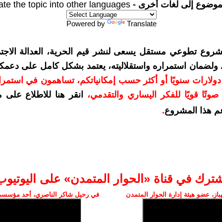
موضوع إلى لغات أخرى -
ate the topic into other languages
Powered by
Translate
شروع تطوعي مستقل يسعى لنشر قيم الحرية، العدالة الاجتم
. ولضمان استمراره واستقلاليته، يعتمد بشكل كامل على دعمك
دعمكم بمبلغ 10 دولارات سنويًا أو أكثر حسب إمكانياتكم، تساهمون في استم
وتًا قويًا للفكر اليساري والتقدمي
،
انقر هنا للاطلاع على 
م هذا المشروع
.
شترك في قناة «الحوار المتمدن» على اليوتيوب
ز، عضو هيئة إدارة الحوار المتمدن
في رحيل شاكر الناصري، أحد مؤسسي 