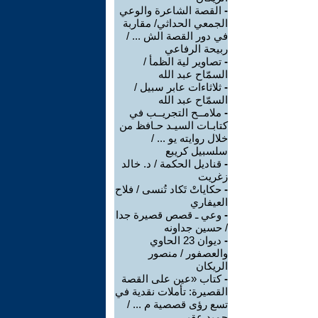
-
القصة الشاعرة والوعي
الجمعي الحداثي/ مقاربة
في دور القصة الش ... /
ربيحة الرفاعي
-
تصاوير لية الظمأ /
السمّاح عبد الله
-
ثلاثاءات عابر سبيل /
السمّاح عبد الله
-
ملامــح التجريــب في
كتابـات السيـد حـافظ من
خلال روايته يو ... /
سلسبيل كريبع
-
قناديل الحكمة / د. خالد
زغريت
-
حكاياتْ تَكاد تُنسى / فلاح
العيفاري
-
وعي ـ قصص قصيرة جدا
/ حسين جداونه
-
ديوان 23 الحاوي
والعصفور / منصور
الريكان
-
كتاب «عين على القصة
القصيرة: تأملات نقدية في
تسع رؤى قصصية م ... /
حميد عقبي