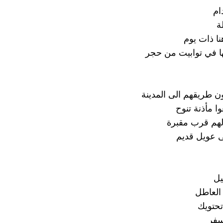
ام
ة
ا ذات يوم
ا في توابيت من حجر
ن طريقهم الى المدينة
ا مأذنة تنوح
الهم قرب مقبرة
 عويل قديم
يل
 العاطل
تحتويك
سفر