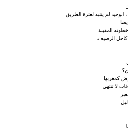
ن
الوحيد لم ينتبه لعثرة الطريق
يضا
طوته المقبلة
 كاحل الرصيف.
ن؟
ض كمغربها
ات لا تنتهي
عبر
يل