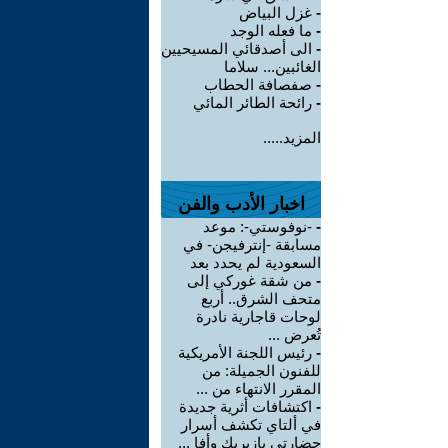
-
غزل البياض
-
ما فعله الوجد
-
الى أصدقائي المسيحيين
الغائبين... سلاما
-
صفصافة الحطاب
-
رائحة الطائر المائي
المزيد.....
اخبار الأدب والفن
-
-نوفوستي-: موعد
مسابقة -إنترفيجن- في
السعودية لم يحدد بعد
-
من شقة غوركي إلى
متحف الشرق.. أربع
لوحات قاجارية نادرة
تُعرض ...
-
رئيس اللجنة الأمريكية
للفنون الجميلة: من
المقرر الانتهاء من ...
-
اكتشافات أثرية جديدة
في ألتاي تكشف أسرار
حضارتي بازيريك وأفا ...