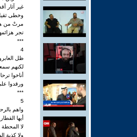
غير آثار أقد
وخطى ثقيل
مرتْ من هن
تجر هزائمه
***
4
ظل العابرو
لكنهم سمعو
أناخوا ترح
ورقدوا على
***
5
واهم بالرح
أيها القطار
لا المحطة 
ولا كذبة ال