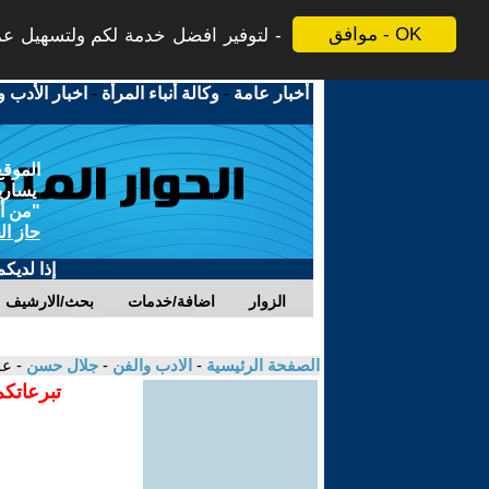
موافق - OK
لتوفير افضل خدمة لكم ولتسهيل عملي
أخبار عامة
-
وكالة أنباء المرأة
-
اخبار الأدب و
الموقع
يسارية
"من أج
حاز ال
إذا لديك
الزوار
اضافة/خدمات
بحث/الارشيف
الصفحة الرئيسية
-
الادب والفن
-
جلال حسن
- عا
تبرعاتكم