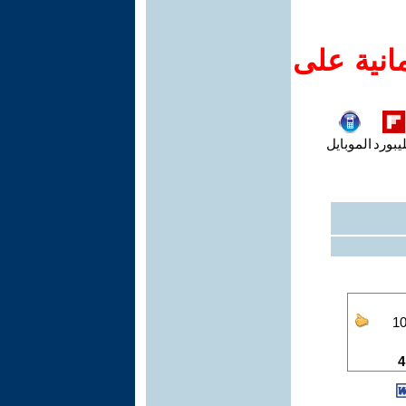
انية على
يبورد
الموبايل