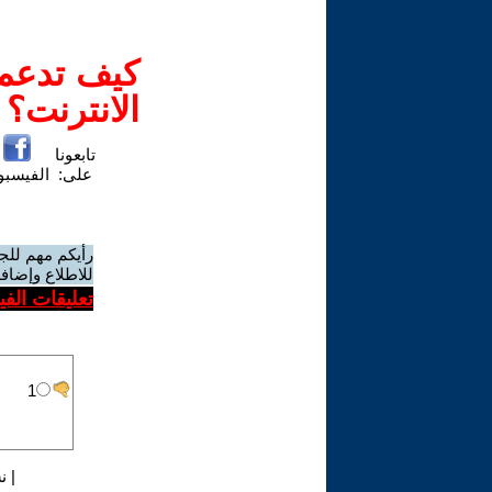
كيف تدعم-
الانترنت؟
تابعونا
على:
الفيسب
رأيكم مهم للج
للاطلاع وإضافة
تعليقات الف
|
ن