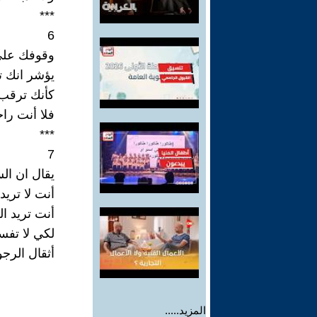
***
6
وقوفك على
يؤشر انك ت
كأنك ترقب
فلا أنت راح
***
7
يقال ان ال
أنت لا تريد
أنت تريد ا
لكي لا تفس
أثقال الرجو
المزيد.....