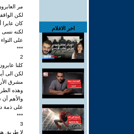
مر العابرو
لكن الواقف 
كان عابرا أ
اخر الافلام
لكنه نسى خ
على التواء
***
2
كلنا عابرون
لكن الى أي
مشرق الأر
وهذه الطرق
والأهم أن ن
على ذمة دل
***
3
لا طريق هنا