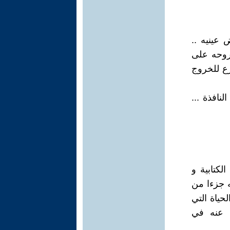
 عينيه ..
روحه على
رع للخروج
لنافذة ...
لكتابية و
ه جزءا من
حياة التي
 عنه في