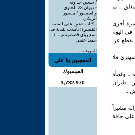
/ حسين جداونه
غلق .. ثم
-
ديوان 23 الحاوي
والعصفور / منصور
الريكان
 مرة أخرى
-
كتاب «عين على القصة
القصيرة: تأملات نقدية في
 في اليوم
تسع رؤى قصصية م ... /
ن يقطع عن
حميد عقبي
المزيد.....
مهترئ فلا
المعجبين بنا على
الفيسبوك
 .. وفجأة
...طيران
3,732,970
ض ..
نه مشيراً
 على حافة