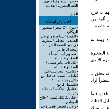
-
حجر رشيد مفتاح فهم
اللغة المصرية القديمة
م ..، فرخ
المزيد.....
ر ألفة من
كتب ودراسات
ه خاصه ..
-
ديوان 24 شعر / منصور
الريكان
-
القصة الشاعرة والوعي
ه ويمد له
الجمعي الحداثي/ مقاربة
في دور القصة الش ... /
ربيحة الرفاعي
ة الصغيرة
-
تصاوير لية الظمأ /
السمّاح عبد الله
ره الأبدي
-
ثلاثاءات عابر سبيل /
السمّاح عبد الله
-
ملامــح التجريــب في
ه تحلق ..
كتابـات السيـد حـافظ من
ظراً آزاد
خلال روايته يو ... /
سلسبيل كريبع
-
قناديل الحكمة / د. خالد
زغريت
نافذة قلقاً
-
حكاياتْ تَكاد تُنسى / فلاح
يل الفتات
العيفاري
-
وعي ـ قصص قصيرة جدا
ف .. يترك