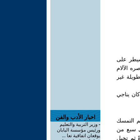
سيطر على
صره الآلام
ويلة غير
كان يناجي
اخبار الأدب والفن
ثم التمسك
-
وزير التربية والتعليم
ى سبع من
ورئيس مؤسسة اليابان
يوقعان اتفاقية تعا ...
ً ثم تخيل