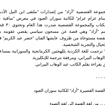
وعة القصصية "آزاد" من إصدارات "ملتقى ابن النيل الأدبي
سام عزام عزام" للكاتبة سوزان العبود في معرض "ساقية عب
الصاوي" للكتاب وا
سم "آزاد" وهي قصة عن مسجون سياسي يقضي عقوبته من
لقصة مستوحاة من ظروف عايشها الفنان "خضر عبد الكريم" 
خيال والتجربة الشخصية.
 ترجمت للغة الكردية بللهجتين الكرمانجية والسورانية بمساع
الوهاب البيراني، ومرفقة بترجمة للإنكليزية.
بقراءة بقلم الكاتب عبد الوهاب البيراني.
- - - -
قصة القصيرة "آزاد" للكاتبة سوزان العبود
.. من لغة العتمة إلى لغة الضوء