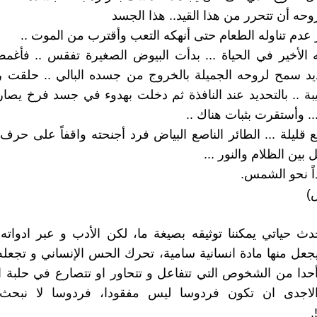
وحه أن تتحرر من هذا القيد.. هذا الجسد
 عدم تناوله الطعام حتى أنهكه التعب وأقترب من الموت ..
الأخير في الحياة ... بدأت البيوض الصغيرة تفقس .. فأغمض
يد سمح لروحه الجميلة بالخروج من جسده البالي .. حلقت 
ة .. بالتحديد عند النافذة ثم دخلت بهدوء في جسد فرخ يصا
.. وأستقرت بثبات هناك ..
 قليلة ... الطائر الناصع البياض فرد أجنحته واقفاً على حرف ا
 بين الظلام والنور ...
ً نحو الشمس.
)
ث حياتي يمكننا توثيقه بصيغة ما، لكن الأدب و عبر ادواته ا
 يجعل منها مادة انسانية سامية، تحرك الحس الإنساني و تجعل
حدا من الشخوص التي تتفاعل و تتحاور او تتصارع في حلبة ال
لاجدى ان تكون فردوسا ليس مفقودا، فردوسا لا نبحث
.