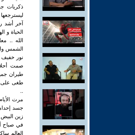
ذكريات جدي
ليسترجعها ف
آخر أشد ر
الحياة و ال
الله .. معا
الشمس والأر
نور خفيف ك
صمت أحلامه
طيران جميل
طغى على رو
..
مرت الأيا
جسد إحداهم
زين البيض 
في صباح أح
العالم ساك