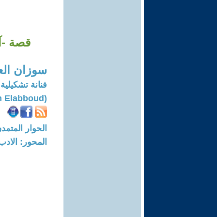
قصة -آز
سوزان الع
فنانة تشكيلية
(Suzann Elabboud)
الحوار المتمدن-العدد: 6603 - 20
المحور: الادب