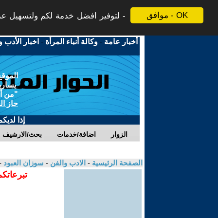
موافق - OK
لتوفير افضل خدمة لكم ولتسهيل عملي
أخبار عامة
-
وكالة أنباء المرأة
-
اخبار الأدب و
الموقع
يسارية
"من أج
حاز ال
إذا لديك
الزوار
اضافة/خدمات
بحث/الارشيف
الصفحة الرئيسية
-
الادب والفن
-
سوزان العبود
-
تبرعاتكم