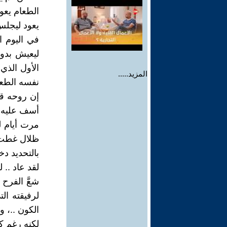
الطعام يعو
يعود ليجلس 
في اليوم ا
ليعيش بدون
الأول الذي
المزيد.....
نفسه الطعا
إن روحه قد
أسف عليه .
مرت أيام لم
ظلال غطت ا
بالتحديد د
لقد عاد .. 
شعَّ الفرح
لرفيقته ال
الكون ..، و
لكنه رغم ك