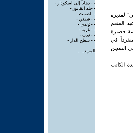
-
- ذهاباً إلى اسكودار -
-
-بلد القانون-
-
-اصمت-
" لمديره
-
- قطتي -
د المنعم
-
- وَلَدي -
-
- غربة -
لمجموعة القصصية صدرت هذا العام وتحتوي ٣٠ قصة قصيرة
-
- تعب -
فرداً في
-
- سطح الدار -
في السجن
المزيد.....
دة الكاتب