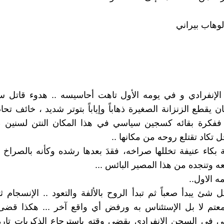
لوهاب بيراني
لإنفرادي و في يومه الأول تاهت أحاسيسه .. هدوء قاتل 
ن يقطع الزنزانة الصغيرة ذهاباً وإياباً بتوتر شديد ، خائف تحا
 ففكرة بقائه كسجين سياسي في هذا المكان النتن لسنين ط
 تكاد تقتلع روحه من مكانها ..
ة بكاء عنيفة تخللها صراخه، فقدَ بعدها رشده وكأنه بالصراخ 
 وتنجده من هذا المصير البائس ...
ه الاول..
 شئ يبدأ صعباً ثم تبدأ الروح بالألفة والتعود .. الإنسجام 
لمعتم لا بل الإستئناس به ورفض أي واقع آخر ... هكذا قض
لى في السجن الإنفرادي يقضي وقته بإسترجاع الذكريات تارة