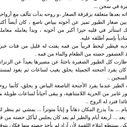
رة في سجن ...
ه بعدها متعلقة بزقزقة الصغار ،و روحه بدأت تتآلف مع أرواحه
ن صغار الطيور تميز عن أخوته ببياض ناصع ، كان أيضاً أكث
لك استأثر في قلبه حيزا أكبر من أخوته ، وبدأ يعامله معامل
ادياً بإسم أطلقه عليه.
ناديه فيطير ليحط قريباً من فمه يفتت له قليل من فتات خبز
ذ العصفور حصته من الطعام والماء من فمه .
ارت كل الطيور الصغيرة باحثةً عن مصيرها بعيداً عن الزنزان
د كان يفرد أجنحته الجميلة يحلق يغيب لساعات ثم يعود لمستق
لسجين ..
الطير عندما يفرد الأجنحة الناصعة البياض و يحلق، كأنما روح
امر من الحرية اللامتناهية، و يبقى أحياناً لساعات طويلة منت
ئدا فترد له الروح ..
م ... بدأ يذرع المكان ذهاباً و إياباً متوتراً ... يمشي ثم ينظر لل
 يعد ... أربعة أيام والطير لم يعد كان يجلس ليأكل حصته من قل
كن يستطع إبتلاع اللقمة لأن آزاد لم يأخذ حصته منها فكان يتوق