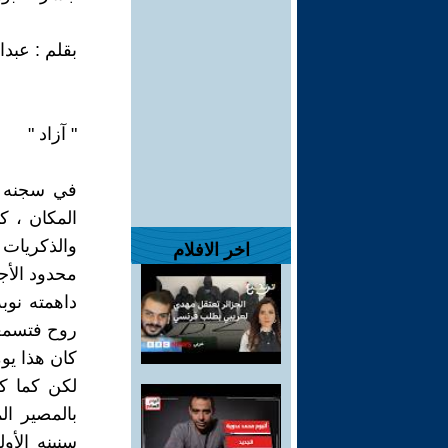
بقلم : عبدا
" آزاد "
في سجنه ا
المكان ، كا
والذكريات
اخر الافلام
محدود الأجل
داهمته نوب
روح فتسمعه
كان هذا يوم
لكن كما كل
بالمصير ا
سنينه الأو