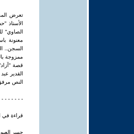
تعرض المجم
الأستاذ "ح
معنونة با
السجن.. ا
ممزوجة بال
قصة "آزاد"
القدير عبد 
النص مرفق 
 - - - - - - -
قراءة في ال
جسر العبور.