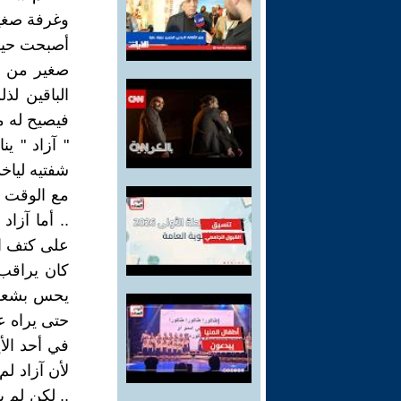
وغرفة صغي
أصبحت حيات
صغير من بي
الباقين لذ
فيصيح له من
" آزاد " ي
شفتيه لياخ
مع الوقت ط
.. أما آزا
على كتف ا
كان يراقب 
يحس بشعور غ
حتى يراه عا
في أحد الأيا
لأن آزاد لم
.. لكن لم ي