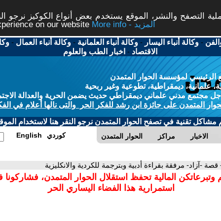
ة التصفح والنشر، الموقع يستخدم بعض أنواع الكوكيز نرجو النق
More info - المزيد
experience on our website
الفن
-
وكالة أنباء اليسار
-
وكالة أنباء العلمانية
-
وكالة أنباء العمال
-
وكا
الاقتصاد
-
اخبار الطب والعلوم
 الرئيسي لمؤسسة الحوار المتمدن
، علمانية، ديمقراطية، تطوعية وغير ربحية
ل مجتمع مدني علماني ديمقراطي حديث يضمن الحرية والعدالة الاجتم
حوار المتمدن على جائزة ابن رشد للفكر الحر والتى نالها أعلام في الفك
م مشاكل تقنية في تصفح الحوار المتمدن نرجو النقر هنا لاستخدام الموقع
كوردي
English
الاخبار
مراكز
الحوار المتمدن
 قصة -آزاد- مرفقة بقراءة أدبية وبترجمة للكردية والانكليزية
 وتبرعاتكن المالية تحفظ استقلال الحوار المتمدن، فشاركونا 
استمرارية هذا الفضاء اليساري الحر