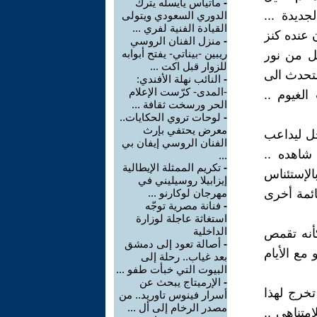
-
ماتياس يايسله يترك
جديدة ...
الدوري السعودي ويتولى
القيادة الفنية لفري ...
 عنده كنز
-
منزل الفنان الروسي
ريبين -بيناتي- يفتح أبوابه
ل من نور
للزوار قبل اكت ...
لتحدث الى
-
النائب نهلة الأفندي:
-المدى- كرّست الإعلام
الغيوم ..
الحر ورسخت ثقافة ...
-
لوحات تروي الحكايات..
معرض يحتفي بإرث
خل ليداعب
الفنان الروسي إيفان بي
شاهده ..
...
-
تكريم الممثلة الإيطالية
الإستئناس
إيزابيلا روسيليني في
ائمة أخرى
مهرجان لوكارنو ...
-
فنانة مصرية توجّه
استغاثة عاجلة لوزارة
الداخلية
أنه تقمص
-
أصالة تعود إلى دمشق
مع الأيام
بعد غياب.. رحلة إلى
البيوت التي خبأت طفو ...
-
الإرميتاج يبحث عن
تخرج لهذا
أسرار فينوس تاوريد.. من
مصدر الرخام إلى أل ...
متناهي ..