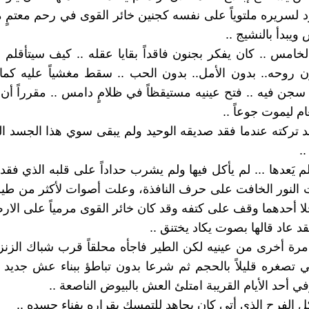
د لسريره ملتوياً على نفسه كجنين خائر القوى في رحم معتمٍ م
ويبدأ بالنشيج ..
لخامس .. كان يفكر بجنون فاقداً بقايا عقله .. كيف سيتأقلم
 روحه.. بدون الأمل.. بدون الحب .. سقط مغشياً عليه كما
 سجن فيه .. فتح عينيه مستيقظاً في ظلامٍ دامس .. مقرراً أ
م ليموت جوعاً ..
 تركته عندما فقد صديقه الوحيد ولم يبقى سوي هذا الجسد ال
.
 يَعدها ... لم يأكل فيها ولم يشرب حداداً على قلبه الذي فقده
لنور الخافت على حرف النافذة، وعلت أصوات لأكثر من طير 
خلا أحدهما وقف على كتفه وقد كان خائر القوى مرمياً على الار
لقد عاد قالها بصوت يكاد يختنق ..
 مرة أخرى من عينيه لكن الطير فاجأه محلقاً قرب شباك الزنزا
تي تصغره قليلاً بالحجم ثم شرعا بدون تباطؤ ببناء عش جديد
في أحد الأيام القريبة امتلئ العش بالبيوض الناصعة ..
ل الفرح الذي أتى كان يجاهد للتمسك بقراره بفناء جسده ..