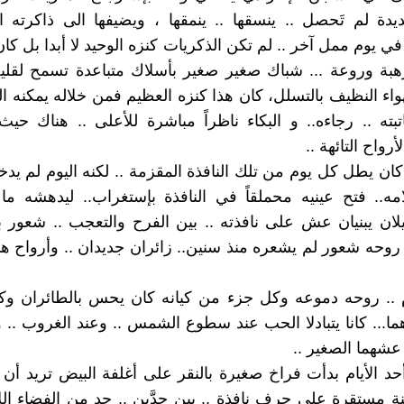
دة لم تَحصل .. ينسقها .. ينمقها ، ويضيفها الى ذاكرته ال
ي يوم ممل آخر .. لم تكن الذكريات كنزه الوحيد لا أبدا بل كان
هبة وروعة ... شباك صغير صغير بأسلاك متباعدة تسمح لقلي
هواء النظيف بالتسلل، كان هذا كنزه العظيم فمن خلاله يمكنه ا
تبته .. رجاءه.. و البكاء ناظراً مباشرة للأعلى .. هناك حيث 
واح التائهة ..
ان يطل كل يوم من تلك النافذة المقزمة .. لكنه اليوم لم يد
.. فتح عينيه محملقاً في النافذة بإستغراب.. ليدهشه ما 
ان يبنيان عش على نافذته .. بين الفرح والتعجب .. شعور ب
حه شعور لم يشعره منذ سنين.. زائران جديدان .. وأرواح ه
م .. روحه دموعه وكل جزء من كيانه كان يحس بالطائران وك
ا... كانا يتبادلا الحب عند سطوع الشمس .. وعند الغروب .. و 
عشهما الصغير ..
د الأيام بدأت فراخ صغيرة بالنقر على أغلفة البيض تريد أن 
نة مستقرة على حرف نافذة .. بين حدَّين .. حد من الفضاء اللا