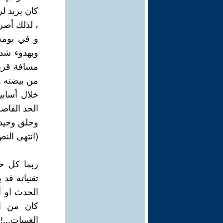
كان يريد لر
، لذلك أصر
و في يومه 
وبهدوء شد
مسافة قريب
من بيضته .
خلال أسابيع
الحد الفاصل
وحلق وحيدا
(انتهى النص
ربما كل حد
تقنياته قد
الحدث او أ
كان من ا
الغيبيات...!!