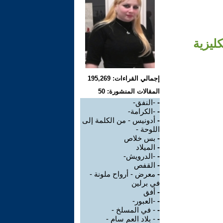
كليزية
إجمالي القراءات: 195,269
المقالات المنشورة: 50
-
-النفق-
-
-الكرامة-
-
أدونيس - من الكلمة إلى
اللوحة -
-
بس خلاص
-
الميلاد
-
-الدرويش-
-
القفص
-
معرض - أرواح ملونة -
في برلين
-
أفق
-
-العبور-
-
- في المسلخ -
-
- بلاد العم سام -