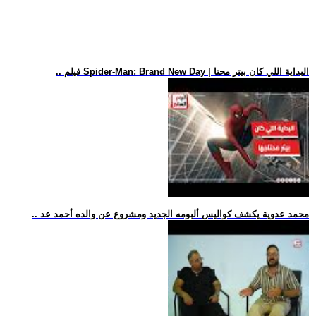
.. فيلم Spider-Man: Brand New Day | البداية اللي كان بيتر محتا
.. محمد عدوية يكشف كواليس ألبومه الجديد ومشروع عن والده أحمد عد