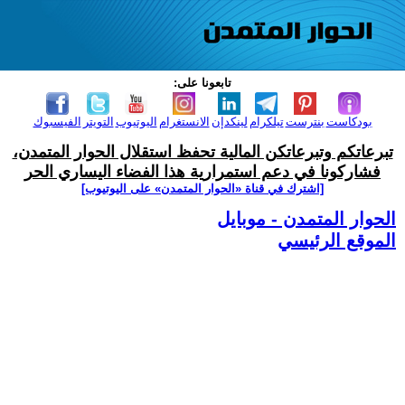
تابعونا على:
بودكاست
بنترست
تيلكرام
لينكدإن
الانستغرام
اليوتيوب
التويتر
الفيسبوك
تبرعاتكم وتبرعاتكن المالية تحفظ استقلال الحوار المتمدن،
فشاركونا في دعم استمرارية هذا الفضاء اليساري الحر
[اشترك في قناة ‫«الحوار المتمدن» على اليوتيوب]
الحوار المتمدن - موبايل
الموقع الرئيسي