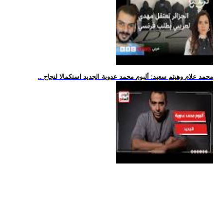
.. محمد علام وهيثم سعيد: ألبوم محمد عدوية الجديد استكمالا لنجاح