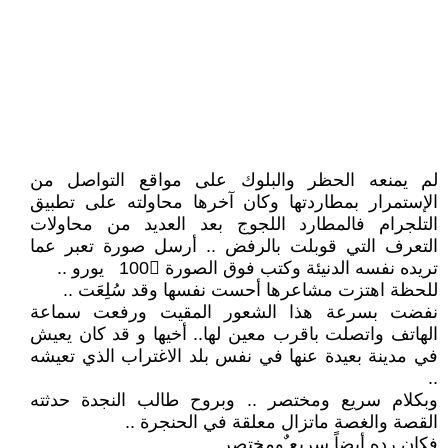
لم يمنعه الحظر والبلوك على مواقع التواصل من
الإستمرار بمطاردتها وكان آخرها محاولته على تطبيق
التلجرام فالمطارد اللجوج بعد العديد من محاولات
التعرف التي قوبلت بالرفض .. أرسل صورة تعبر عما
تريده نفسه الدنيئة وكتب فوق الصورة 100𔆤 يورو ..
للحظة اهتزت مشاعرها أحست نفسها وقد سُلِعَت ..
نفضت بسرعة هذا الشعور المقيت ورفعت سماعة
الهاتف واتصلت باقرب معين لها.. أخيها و قد كان يعيش
في مدينة بعيدة عنها في نفس بلد الاغتراب الذي تعيشه
..
وبكلام سريع ومختصر .. وبروح طالب النجدة حدثته
القصة والغصة ماتزال معلقة في الحنجرة ..
فكان رده أيضاً سريع ٌومختصر ..