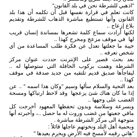
"اذهبي للشرطة نحن في بلد القانون"
كانت تعلم في قرارة نفسها قبل أن تكلمه أن هذا بلد
القانون وأنها تستطيع مباشرة الذهاب للشرطة وتقديم
بلاغ إزعاج ..
لكنها أرادت سماع كلمة تشعرها بمساندة إنسان قريب
لها في موقف مزعج ومحرج كهذا ..
خيبة ما جعلتها تعدل عن فكرة طلب المساعدة من أي
شخص تعرفه ..
بعد بحث قصير على الإنترنت حددت عنوان مركز
الشرطة وهمت بركوب الحافلة التي ستوصلها له ..
ليفاجأها صديق قديم تلتقيه من جديد صدفة في موقف
كهذا ..
بعد التحية والسلام سألها وسيم "وكان هذا اسمه " .. عن
إذا ما كان هناك شئ يزعجها وقد لاحظ ارتباكها ومسحة
الغضب على وجهها ..
وبسرعة وسلاسة وبدون تحفظها المعهود أخرجت كل
مافي جعبتها من غضب وروت له ما حصل ..، وأخبرته أنها
متوجهة الى مركز الشرطة مباشرة .
وبحمية أهل البلد ونخوتهم عاجلها قائلاً :
"هاتي رقمه لأمسح فيه الأرض ويحرم يعيدها "