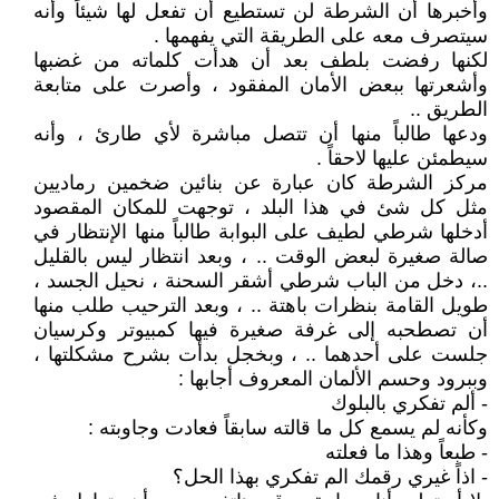
وأخبرها أن الشرطة لن تستطيع أن تفعل لها شيئاً وأنه
سيتصرف معه على الطريقة التي يفهمها .
لكنها رفضت بلطف بعد أن هدأت كلماته من غضبها
وأشعرتها ببعض الأمان المفقود ، وأصرت على متابعة
الطريق ..
ودعها طالباً منها أن تتصل مباشرة لأي طارئ ، وأنه
سيطمئن عليها لاحقاً .
مركز الشرطة كان عبارة عن بنائين ضخمين رماديين
مثل كل شئ في هذا البلد ، توجهت للمكان المقصود
أدخلها شرطي لطيف على البوابة طالباً منها الإنتظار في
صالة صغيرة لبعض الوقت .. ، وبعد انتظار ليس بالقليل
..، دخل من الباب شرطي أشقر السحنة ، نحيل الجسد ،
طويل القامة بنظرات باهتة .. ، وبعد الترحيب طلب منها
أن تصطحبه إلى غرفة صغيرة فيها كمبيوتر وكرسيان
جلست على أحدهما .. ، وبخجل بدأت بشرح مشكلتها ،
وببرود وحسم الألمان المعروف أجابها :
- ألم تفكري بالبلوك
وكأنه لم يسمع كل ما قالته سابقاً فعادت وجاوبته :
- طبعاً وهذا ما فعلته
- اذاً غيري رقمك الم تفكري بهذا الحل؟