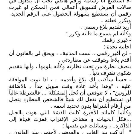
-لا أستطيع أنا رسامة ورقم هاتفي يجب أن يتداول في
صالات العرض لتسويق أعمالي فمن الممكن لو غيرت
رقمي أن يستطيع بسهولة الحصول على الرقم الجديد
ويكرر فعلته ..
أريد تقديم بلاغ رسمي .
وكأنه لم يسمع ما قالته وكرر :
- غيري رقمك
اجابته بحدة :
- لن أغير رقمي .. لست المذنبة.. ، ويحق لي بالقانون أن
أقدم بلاغاً ويتوقف عن مطاردتي .
بنصف نظرة من تحت نظارته وكأنه يلومها ، وأنها بتقديم
شكوى تقترف ذنباً .
- حسناً سأكتب لك بلاغ وأقدمه .. ، اذا تمت الموافقة
عليه ، "وهذا يأخذ عادة وقت طويل جداً ، بالاضافة
للروتين" ، لا تتوقعي أن تُحل المشكلة ... فالشرطة غالباً
لن تستطيع أن تفعل لك شيئاً فالشخص المطارد يتصل
من أرقام اشتراها بدون تحديد اسمه .
وكأنما كلماته الأخيرة كانت القشة التي هوت بالجبل
..،فكل الخيبات و مشاعر الإغتراب قفزت فجأة إلى
الذاكرة.. ، وتسائلت في نفسها :
" أتركت بلد الغاب ، والفوضى لأحتمي ببلد القانون ،