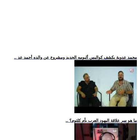
.. محمد عدوية يكشف كواليس ألبومه الجديد ومشروع عن والده أحمد عد
.. ما هو سر علاقة اليهود العرب بأم كلثوم؟