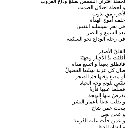
لحظة اقتران الشمس بقُبلةِ وداع الغروب
و لحظة احتلال الصمت
لآخر رمقٍ يذوب
خلف أموج الهدأة
في بحرٍ سيسلبه النفس
بعد السمعِ و البصر
في رحلة الوداع نحو السكينة
القلقُ الأصفر
أفلتَت يدُ الأخبار وجهَتَهُ
فانطلق بعيداً و اتسع مداه
طال كل عزلة نهشَها الفضولُ
أو مضغ وقتها فمُ الضجر
تلبّس بلونهِ وجهَ الحياة
فسلّط عليها فأرهُ
يقرضُ منها البهجة
و يقلب عابثاً بأعمار البشر
يبحث عمن شاخ
و عمن نجى
و عمن حلّت عليه القُرعة
و انتقاه الحظ