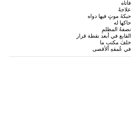
فأتاه
علاجهُ
حبكةَ موتٍ فيها دواه
حاكها له
نصفهُ المظلمِ
القابع في أبعد نقطة قرار
خلفَ مكتبٍ ما
في عُمقهِ الأقصى