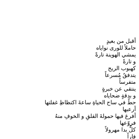
أقبل من بعيدٍ
حاملاً للورى نواياه
يمشي الهوينة تارةً
و تارةً
كهبوب الريح
يتدفقُ مُسرعاً
متفرساً
ينتقي عن خبرةٍ
و بدقةٍ ضحاياه
حطّ في ساح الحياةِ ساعةَ اكتظاظِ غفلتها
أرعبها
أفرغ فيها حمولةَ القلقِ و الخوفِ منهُ
فروّعها
كلٌّ بدا مهرولاً
فاراً