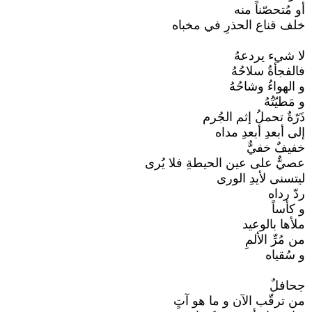
أو مُتحصّناً منه
خلف قناع الحذرِ في مخباه
لا شيء يردعهُ
فالفجأةُ سلاحُهُ
و الهواءُ وشاحُهُ
و مَطيّتُهُ
ذَرّةٌ تحملُ إثم الجُرم
إلى أبعدِ أبعدِ مداه
خفيفٌ خفيٌّ
عصيٌّ على عين الحيطةِ فلا يُرى
ليتسنى لأيدِ الورى
ردّ رداه
و كأساً
ملأها بالوعيد
من مُرِّ الألمِ
و سُقياه
جحافلٌ
من ترقّب الآن و ما هو آتٍ