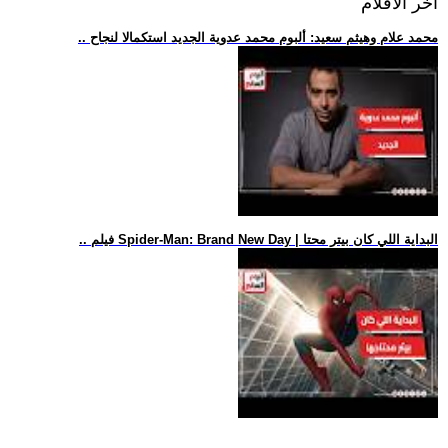
اخر الافلام
.. محمد علام وهيثم سعيد: ألبوم محمد عدوية الجديد استكمالا لنجاح
.. فيلم Spider-Man: Brand New Day | البداية اللي كان بيتر محتا