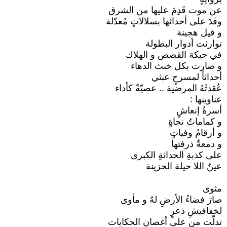
عن موت قَدِمَ عليها من الشرق
وفَدَ على أحداثها بسلالاتٍ مُعدّلة
و قيل هجينة
توارثت أدوار البطولة
في حبكة القصص و الهلاك
و صارت بكل خبث الدهاء
أحداثاً لمسرحٍ عبثي
عُقدتًهُ المرضية .. عصيّةٌ كأداء
عناوينها :
أسرةُ إنعاشٍ
و كماماتُ نجاةٍ
و أرقامُ وفياتٍ
و دمعةٌ ذرفتها
على كذبةِ الحداثةِ الكبرى
عينُ اللا حيلة الحزينة
مثوى
صارَ فضاءُ الأرضِ لهُ و مأوى
لخفافيشِ ذعرٍ
تدلّت من على أغصان الحكايات