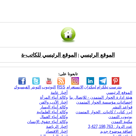
الموقع الرئيسي
الموقع الرئيسي للكاتب-ة
|
تابعونا على:
بنترست
تيلكرام
لينكدإن
الانستغرام
RSS
اليوتيوب
التويتر
الفيسبوك
الموقع الرئيسي
أخبار عامة
هيئة ادارة الحوار المتمدن - للإتصال بنا
وكالة أنباء المرأة
إحصائيات مؤسسة الحوار المتمدن
اخبار الأدب والفن
قواعد النشر
وكالة أنباء اليسار
ابرز كتاب / كاتبات الحوار المتمدن
وكالة أنباء العلمانية
يوتيوب التمدن
وكالة أنباء العمال
مكتبة التمدن
وكالة أنباء حقوق الإنسان
عدد الزوار: 3,427,198,763
اخبار الرياضة
اضافة موضوع جديد
اخبار الاقتصاد