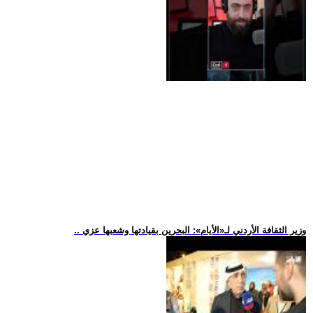
.. وزير الثقافة الأردني لـ«الأيام»: البحرين بقيادتها وشعبها عزي