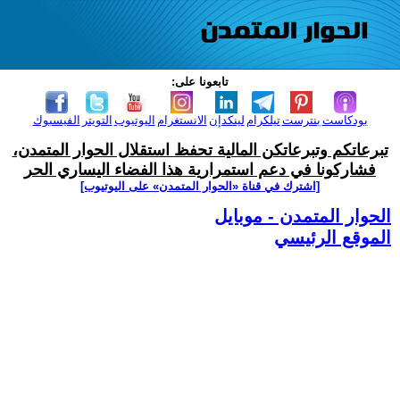
تابعونا على:
بودكاست
بنترست
تيلكرام
لينكدإن
الانستغرام
اليوتيوب
التويتر
الفيسبوك
تبرعاتكم وتبرعاتكن المالية تحفظ استقلال الحوار المتمدن،
فشاركونا في دعم استمرارية هذا الفضاء اليساري الحر
[اشترك في قناة ‫«الحوار المتمدن» على اليوتيوب]
الحوار المتمدن - موبايل
الموقع الرئيسي