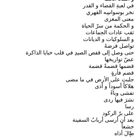
في لعبةِ القضاء و القدر
نخر بوسواسِه القهري
معنى المغزى
و الحكمة من سرّ الحياة
ثقب عادات الجماعات
و السلوكيات و الديانات
تواصل قرضهُ
حتى وصل إلى قفص الصيدِ في قلب خبايا الذاكرة
عضّ تواريخها
قضمها قضمةً قضمة
قضم فأرةٍ
جلبت على الأرض في ما مضى
هلاكاً أسوداً و أذى
تفشى وباءً
نشرَ فيها ردى
رسا
على برّ الركود
بعد أن أرسى أربابُ السفينة
جشعاً
طالَ أذاه