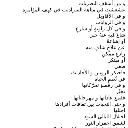
و من أسقف النظريات
عشعشت في متاهة السراديب في كهف المؤامرة
و في الأقاويل
و في الروايات
و في كل زاويةٍ أو شارعٍ
شاعَ فيهِ عنهُ خبر
أو إشاعةٌ
عن علاجٍ شافٍ منه
رادعٍ ممكنٍ
أو مبتكر
طغى
فاحتكر الروتين و الأحاديث
في نُظمِ الحياة
و في رقصةِ تحرّكاتها
تجبّر
فقمع عاداتها و مهرجاناتها
و حتى التحيات بين ثقافات أفرادها
احتلها
احتلال الليالي السود
لشفق احمرار النور