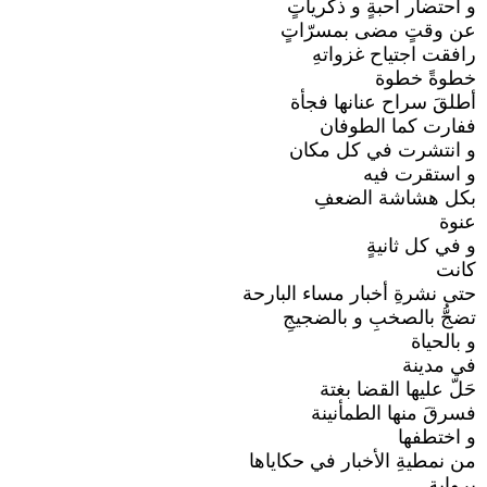
و احتضار أحبةٍ و ذكرياتٍ
عن وقتٍ مضى بمسرّاتٍ
رافقت اجتياح غزواتهِ
خطوةً خطوة
أطلقَ سراح عنانها فجأة
ففارت كما الطوفان
و انتشرت في كل مكان
و استقرت فيه
بكل هشاشة الضعفِ
عنوة
و في كل ثانيةٍ
كانت
حتى نشرةِ أخبار مساء البارحة
تضجُّ بالصخبِ و بالضجيجِ
و بالحياة
في مدينة
حَلّ عليها القضا بغتة
فسرقَ منها الطمأنينة
و اختطفها
من نمطيةِ الأخبار في حكاياها
بروايةٍ