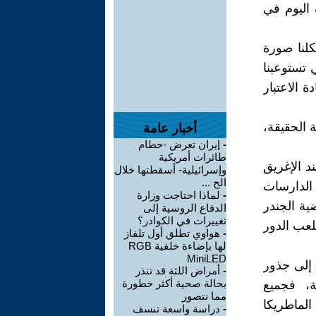
 اليوم في
كلنا صورة
 تستوعبنا
 الاعتبار
ة الحقيقة،
أخبار عامة
-
إيران تعرض -حطام
طائرات أمريكية
د الإغريق
وإسرائيلية- أسقطتها خلال
الح ...
الدارسات
-
لماذا احتاجت وزارة
ية الجندر
الدفاع الروسية إلى
تغييرات في الكوادر؟
يلعب الدور
-
هواوي تطلق أول تلفاز
لها بإضاءة خلفية RGB
MiniLED
 إلى جذور
-
أمراض اللثة قد تنذر
بحالة صحية أكثر خطورة
ة، فجميع
مما نتصور
الماطريكا
-
دراسة واسعة تنسف