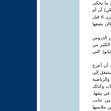
 ما يحكى
كي) أن أم
طاليس لها جهود في الفلسفة اليونانية، اسمها (كليوبولينا)عاشت في القرن 6 قبل
كان يصفها
ور الدروس
لكثير من
نو) التي
ت أن أعرج
ننتقل إلى
والرياضية
يات وكذلك
في بيئتها،
 من جانب
 ملابسها