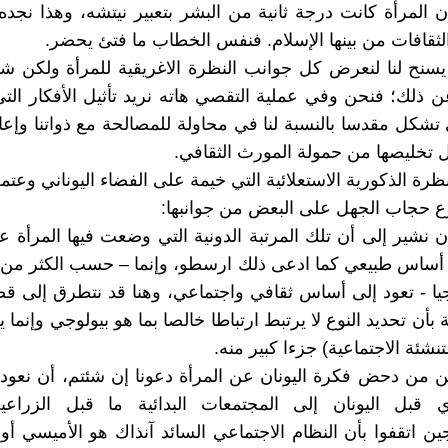
ن المرأة كانت درجة ثانية من البشر بتعبير نيتشه، وهذا نجده
الثقافات من بينها الإسلام. فنفس الخطاب ما فتئ يحضر.
سنح لنا لنعرض كل جوانب النظرة الاغريقية للمرأة ولكن ش
عن ذلك؛ فنحن وفي عملية التقصي هاته نريد تأثيل الأفكار التي
 تشكل مقدسا بالنسبة لنا في محاولة للمصالحة مع ذواتنا وإعادة
ل تخليصها من حمولة المورث الثقافي.
ظرة الذكورية الاستعلائية التي خيمة على الفضاء اليوناني وعتم
 حجاب الجهل على البعض من جوانبها:
ن نشير إلى أن تلك المرتبة الدونية التي وضعت فيها المرأة عن
 أساس طبيعي كما ادعى ذلك ارسطو، وإنما – حسب الكثر من 
وجيا - تعود إلى أساس ثقافي واجتماعي، وهنا قد نتطرق إلى قض
 بأن تحديد النوع لا يرتبط ارتباطا خالصا بما هو بيولوجي وإنما 
لتنشئة الاجتماعية) جزءا كبير منه.
 من دحض فكرة اليونان عن المرأة دعونا إن شئتم، أن نعود
ي قبل اليونان إلى المجتمعات البدائية ما قبل الزراعي
جين اتقفوا بأن النظام الاجتماعي السائد آنذاك هو الأميسي أو 