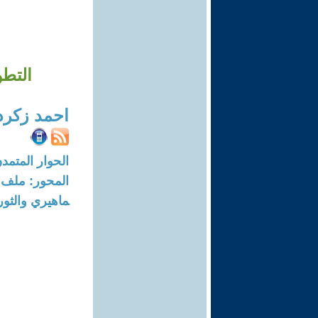
التطو
احمد زكرد
الحوار المتمدن-العدد: 6507 - 0
ماهيري والثور