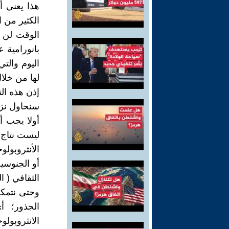
هذا يعني أ
الكثير من 
الوقت لن ي
بانورامية 
اليوم والتي
لها من خلا
إذن هذه الن
سنحاول نزع
أولا يجب أ
ليست نتاج
الأنثروبول
أو الجنوسية
الثقافي ( ا
وحتى نتمكن
الجذور؛ أ
الانثروبولو