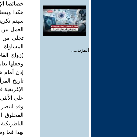
خصائصا الإن
هكذا وبفعل
سيتم تكريس
العمل بين 
تجلى من خ
المساواة. 
المزيد.....
(زواج القا
وجعلها تعا
إذن أمام ه
تاريخ المر
الإغريقية 
على الأنثى
وقد انتصر 
المخلوق ال
الباطريكية 
بهذا فما وص