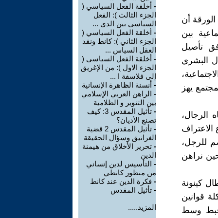
-
أخلقة الفعل السياسي (
الجزء الثالث ): الفعل
 الورقة أن
السياسي بين الدي ...
اعية بين
-
أخلقة الفعل السياسي (
الجزء الثاني ): كانط ونقد
فق تأصيل
العقل السياس ...
-
أخلقة الفعل السياسي (
ال البشري
الجزء الاول ): من الإغريق
اجتماعية،
إلى فلاسفة ا ...
-
أنسنة الظاهرة الإنسانية
جتمع يهز
-
الراهن العربي الإسلامي
بين التنوير و الظلامية
-
تأثيل المقدس 3: كيف
ه الرجال،
تصنع الأديان؟
 الاعتراف
-
تأثيل المقدس 2 قضية
الغرانيق وسؤال الحقيقة
صم للرجل،
-
تحرير الأخلاق من هيمنة
ين نراهن
الدين
-
التأسيس لدين إنساني
من منظور كانطي
-
فكرة الدين عند كانط
ال كينونة
-
تأثيل المقدس
لة قوانين
المزيد.....
تخبط وسط