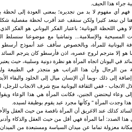
ية جراء هذا الحيف.
 فهم أي مفهوم لا بد من تجديره؛ بمعنى العودة إلى لحظة بد
هنا لن نبتعد كثيرا ولكن سنقف عند أقرب لحظة مفصلية شكل
لا وهي اللحظة اليونانية؛ باعتبار الفكر اليوناني هو الفكر الذ
ات المسيحية والإسلامية... وتماشيا مع موضوعنا سنسلط ا
فة اليونانية للمرأة، وبالخصوص سأقف عند أنموذج أرسطو ب
هو إلا مترجم لروح عصره، اذن فأرسطو كان يترجم السائد ف
ائد في اليونان اتجاه المرأة هو نظرة دونية وسلبية، حيث يعتبر
ة من الرجال وأن هذا التراتب هو متجذر في الطبيعة ولي
إضافة إلى ذلك -وبما أن الإنسان ميال إلى الخلود والبقاء الأب
ل الانجاب - ففي الثقافة اليونانية منح شرف الانجاب للرجل، 
ى وعاء ليحتضن الجنين، فكانت المرأة هي هذا الوعاء ويقو
ذا وجدت المرأة " وكأنها مجرد عبد يقوم بوظيفة لسيده.
السائد كذلك عند الاغريق أن المرأة ناقصة من حيث العقل والأخ
ذا الصدد: أما المرأة فهي أقل من حيث العقل والذكاء وأد
لمكانة معزولة تماما عن ميدان السياسة ومستبعدة من الميدان ا