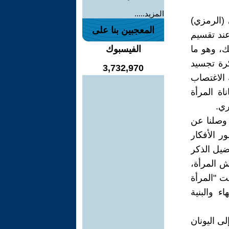
المزيد.....
 (الرمزي)
المعجبين بنا على
عند تقسيم
ك، وهو ما
الفيسبوك
رة تجسيد
3,732,970
 الاغتصاب
اة المرأة
ري.
 وصلنا عن
ر الأفكار
ضيل الذكر
ش المرأة،
ت "المرأة
 والبنية
لى اليونان