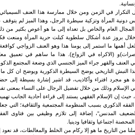
سانية.
 التكرار في الزمن ومن خلال ممارسة هذا العنف السيميائي
 دونية المرأة وتزكية سيطرة الرجل، وهذا الميز لم يتوقف 
المجال العام والخاص بل تعداه إلى ما هو أعوص بكثير من ذل
لال بروز عدة أشكال سلطوية كبلت حرية المرأة ومنعت فك
لعل أهمها ما استمر إلى يومنا هذا وهو العنف الزواجي كواقعة
صرات)و (الاكراه في الزواج). هذا ما ساهم في تعميق معان
ني العنف والقهر جراء الميز الجنسي الذي وضعة المجتمع الذكو
ذا النبش التاريخي يوضح السيطرة الذكورية ويوضح ان كل ما
أة هو مجرد افتراء وأكاذيب، قد اشير إشارة بسيطة إلى حضو
في الإسلام وذلك من خلال تفضيل الرجال على النساء بمعنى تف
، حيث إن الإسلام الفقهي يستند إلى قراءة أحادية الجانب تهمي
الفقه الذكوري بسبب المنظومة المجتمعية والثقافية؛ التي جعل
ضعيف المدنس"، إضافة إلى تلازم وظيفي بين فتاوى الفقهاء
المحصنة اجتماعيا وثقافيا ودينيا.
لنا من التاريخ ما هو إلا ركام من الخلط والمغالطات، قد نعود إ