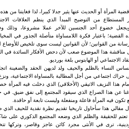
ضية المرأة أو الحديث عنها يثير جدلا كبيرا، لذا فغايتنا من هذه
 المستطاع من التوضيح المبدأ الذي ينظم العلاقات الاجتم
يجعل خضوع أحد الجنسين للآخر عملا مشروعا، وذلك و
ه القضية؛ باعتبار فكرة اللامساواة متأصلة الجذور في المخي
سانة من القوانين؛ لأن القوانين ليست سوى تلخيص للأوضاع ال
مناقشة هذا الموضوع صعب لأن دحض الأفكار السائدة في الم
د الاجتماعي أو الهابتوس بلغة بورديو.
ساس النساء بالظلم والحيف ولد لديهن الحقد والضغينة اتجا
 حراك اجتماعي من أجل المطالبة بالمساواة الاجتماعية، ونزع
مام هذا النزيف الاتيقي (الأخلاقي) الذي دخلت فيه المرأة خ
نا عن هذا الصراع الذي سيقود المجتمع إلى نفق ضيق. في ح
تكون فيه المرأة فاعلة ومنفعلة وليست تابعة أو حاقدة.
ل مقالي هذا سأحاول تاريخيا تقديم نظرة نقدية للحيف الذي ط
تعتم للحقيقة والظلم الذي وضعه المجتمع الذكوري على شاك
ودينية، ترى في الأنثى مجرد كائن عاجز وقاصر، وتركها ت