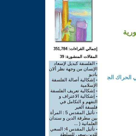
ورية
إجمالي القراءات: 351,784
المقالات المنشورة: 39
-
الفلسفة كبديل لإسعاد
الإنسان من وجهة نظر ألان
باديو
انة ودور المرأة في الحراك الج
-
إشكالية أصالة الفلسفة
الإسلامية
-
إشكالية تعريف الفلسفة
-
إشكالية الاعتراف و
التفهم و التكامل في
فلسفة الغير
-
تأثيل المقدس 5 : المرأة
بين مطرقة الدين و سندان
العلمانية ( ...
-
تأثيل المقدس 4: السعي
للدين،سعي للسلطة