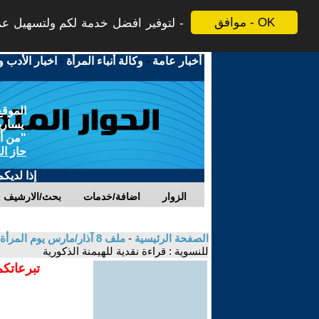
موافق - OK
لتوفير افضل خدمة لكم ولتسهيل عملي
أخبار عامة
-
وكالة أنباء المرأة
-
اخبار الأدب و
الموقع
يسارية
"من أج
حاز ال
إذا لديك
الزوار
اضافة/خدمات
بحث/الارشيف
الصفحة الرئيسية
-
ملف 8 آذار/مارس يوم المرأة العالمي 2020 - مكانة ودور المرأة في الحراك الجماهيري والثوري في العالم العربي.
للنسوية : قراءة نقدية للهيمنة الذكورية
تبرعاتكم