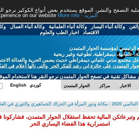
ة التصفح والنشر، الموقع يستخدم بعض أنواع الكوكيز نرجو النق
More info - المزيد
experience on our website
الفن
-
وكالة أنباء اليسار
-
وكالة أنباء العلمانية
-
وكالة أنباء العمال
-
وكا
الاقتصاد
-
اخبار الطب والعلوم
 الرئيسي لمؤسسة الحوار المتمدن
، علمانية، ديمقراطية، تطوعية وغير ربحية
ل مجتمع مدني علماني ديمقراطي حديث يضمن الحرية والعدالة الاجتم
حوار المتمدن على جائزة ابن رشد للفكر الحر والتى نالها أعلام في الفك
م مشاكل تقنية في تصفح الحوار المتمدن نرجو النقر هنا لاستخدام الموقع
كوردي
English
الاخبار
مراكز
الحوار المتمدن
 وتبرعاتكن المالية تحفظ استقلال الحوار المتمدن، فشاركونا 
استمرارية هذا الفضاء اليساري الحر