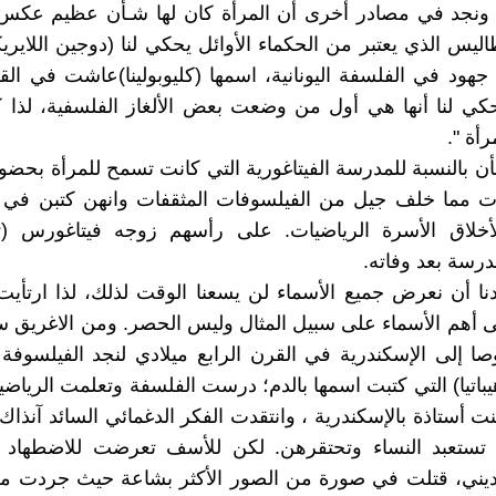
ونجد في مصادر أخرى أن المرأة كان لها شـأن عظيم عكس
طاليس الذي يعتبر من الحكماء الأوائل يحكي لنا (دوجين اللايري
يحكي لنا أنها هي أول من وضعت بعض الألغاز الفلسفية، لذا 
أة ".
ن بالنسبة للمدرسة الفيتاغورية التي كانت تسمح للمرأة بحض
ت مما خلف جيل من الفيلسوفات المثقفات وانهن كتبن في ا
لأخلاق الأسرة الرياضيات. على رأسهم زوجه فيتاغورس (ثيا
رسة بعد وفاته.
ردنا أن نعرض جميع الأسماء لن يسعنا الوقت لذلك، لذا ارتأي
أهم الأسماء على سبيل المثال وليس الحصر. ومن الاغريق س
إلى الإسكندرية في القرن الرابع ميلادي لنجد الفيلسوفة 
هيباتيا) التي كتبت اسمها بالدم؛ درست الفلسفة وتعلمت الرياض
ت أستاذة بالإسكندرية ، وانتقدت الفكر الدغمائي السائد آنذاك 
 تستعبد النساء وتحتقرهن. لكن للأسف تعرضت للاضطهاد
ديني، قتلت في صورة من الصور الأكثر بشاعة حيث جردت من