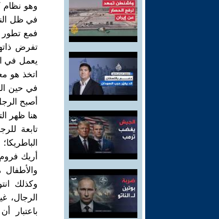
وهو نظام ك
في ظل النظ
فمع تطور ا
تفرض ذاتها
يعمل في ال
اتخذ هو معي
في حين الر
أصبح الرجل
هنا ظهر ال
تابعة للر
الباطريكا؛
أريك فروم 
والأطفال م
وكذلك انت
الرجال، غي
باعتبار أ