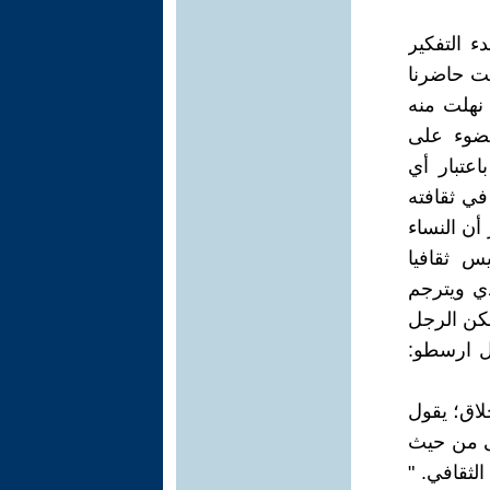
ء التفكير
ت حاضرنا
ي نهلت منه
لضوء على
اعتبار أي
ي ثقافته
 أن النساء
س ثقافيا
دي ويترجم
لكن الرجل
ل ارسطو:
لاق؛ يقول
نى من حيث
لثقافي. "