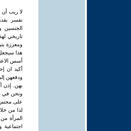
لا ريب أن ق
نفسر بقدر
الجنسين و
تاريخي لهذ
ومعززة بتر
هذا سيجعل 
أسس الاعتقا
أكيد ان إح
ودفعهن إلى
بهن. إذن أ
ونحن في غ
على مجتمع 
لذا من خلا
المرأة من 
اجتماعية 