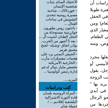
الاعتقاد السائد بثبات
دراسات أن
شخصية الإنسان
ترة طويلا
-
-فوردالاك-.. شاحنة
مسيرة روسية تتحدى
 في الحقل
التشويش في ساحات
عام) ومن
القتال ...
-
باحثون روس يطورون
عيار الذي
خوارزمية مستوحاة من
ي الطعام.
النحل الطنان لتثبيت ال ...
-
بعد 5 أشهر من الحرب..
وص، ومنه
بوادر اتفاق -وشيك- لفتح
مضيق هرمز
-
الجيش اليمني يرد على
علها مجرد
هجمات معسكرات مأرب
-
الخارجية الأمريكية
أبيسي أو
تخصص مليار دولار لدعم
رجل، يقول
إدارة رئيس كولومبيا ...
نت الزوجة
المزيد.....
ريد بها "
كتب ودراسات
 في أيدي
-
المرأة الروسية بلسان
و الرجال
قادة الثورة الاشتراكية
البلشفية (فلاديم ... /
جردها من
جميلة صابر