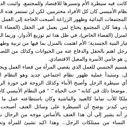
انت فيه سيطرة الأم وتسيرها للاقتصاد وللمجتمع، واثبتت ال
ام الأميسي كان كل الأفراد محترمين. لكن لن تستمر هذه الف
لمجتمعات البدائية وظهور الزراعة أصبحت الحاجة إلى العمل
، وهنا كان المجتمع يحتاج لمن يعمل في الحقل (الفضاء ال
منزل (الفضاء الخاص)، في ظل هذا ثم توزيع الأدوار، وربما الم
ار البنية الجسدية؛ الأم اهتمت بالمنزل بما فيها من تربية وطه
جل اهتم بالحقل والدفاع عنه من الحيوانات وكذلك من اللص
 هو حامي الأسرة والمعيل الاقتصادي.
تقسيم الجنسي للعمل الذي يقصي المرأة من فضاء العمل ويج
جل، وستبدأ عملية ظهور نظام اجتماعي جديد وهو النظام ال
 أي سيطرة الرجل وأصبح الأبناء وكذلك الزوجة في حوزة ال
موضحا ذلك في كتابه " حب الحياة ": " في النظام الأبيسي كا
لكا للأب تماما كالعبيد والماشية وكان باستطاعته عمل ما ي
وني كيدنز يوضح أن السيطرة على وسائل العنف أصبحت
ر أنه يشير إلى أن هذا العنف بالأساس موجه من الرجال نح
ن النساء من ممتلكات الرجل... وهذا اكيد تشيئ للمرأة وت