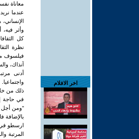
معاناة نفس
عندما نريد
الإنساني، 
وأثر فيه، أ
كل الثقاف
نظرة الثقا
فيلسوف ما 
آنذاك، والس
أدنى مرتب
واجتماعيا. 
اخر الافلام
ذلك من خلا
في حاجة إل
"ومن أجل ه
بالإضافة ف
ارسطو في ه
المرتبة وا