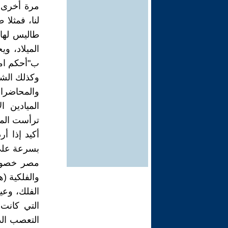
مرة أخرى 
لنا، فمثلا 
الميلاد، و
ب"أحكم امر
وكذلك الشأ
والمحاضرا
الميادين ا
ترأست المد
أكيد إذا أ
بسرعة على 
مصر خصوصا 
والفلكية (
الفلك، وعين
التي كانت
التعصب ال