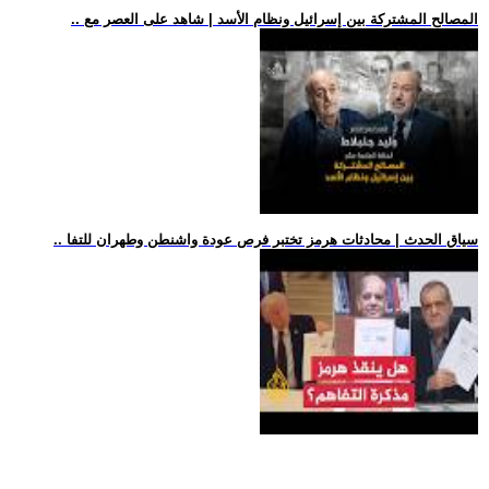
.. المصالح المشتركة بين إسرائيل ونظام الأسد | شاهد على العصر مع
.. سياق الحدث | محادثات هرمز تختبر فرص عودة واشنطن وطهران للتفا