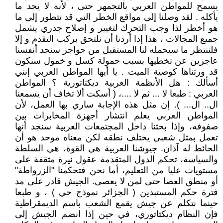
يسمح للمواطن العربي بالتجمهر حتى ، لأنه لا يجد ما
يأكله . لقد وصلنا إلى مواقع الخطر التي قد تتطور إلى ما
هو أخطر لذا وجب التحرك لتغيير و إصلاح جذري يشمل
جميع المجالات ، هذا إذا أردنا أن نلتحق بركب التقدم و إلا
فلننتظر ما سيحمله لنا المستقبل من حواجز سنجد أنفسنا
عاجزين عن تخطيها بسبب حمولة كسل و خمول سنكون
قد ورثناها كوصية الميت . يا أيها المواطن العربي إنني
أسألك : هل الأنظمة العربية ديكتاتورية ؟ المواطن
العربي : طبعا لا ... ثم لا ....، ( أسكت ألا تخاف أن يسمعنا
ال.. ال... ). إن مثل هذه الإجابة ساري بها العمل، لأن
المواطن العربي يعلم انتشار أجهزة المخابرات بين
صفوفه، وإذا بحثنا داخل المجتمعات العربية سنجد أنها
تعمل بمثل شعبي يختلف نطقه لكن معناه موحد هو أن
الحائط له آذان. جيوشنا العربية هي القوة، هي السلطة
والسياسة، تحكم الدول المتقدمة عقول نيرة مثقفة على
مستويات عليا من التعليم، أما نحن فتحكمنا "الزرواطة"
أو منطق العصا حتى لمن لا يعصى. الجيش قادر على مد
فترة حكم المستبدين ( الجزائر نموذج حي ) ، و طبعا
حينما نتكلم عن جيش يقمع الشعب باسم الديمقراطية
فإن النظام ديكتاتوري، في حين إذا انضم الجيش إلى