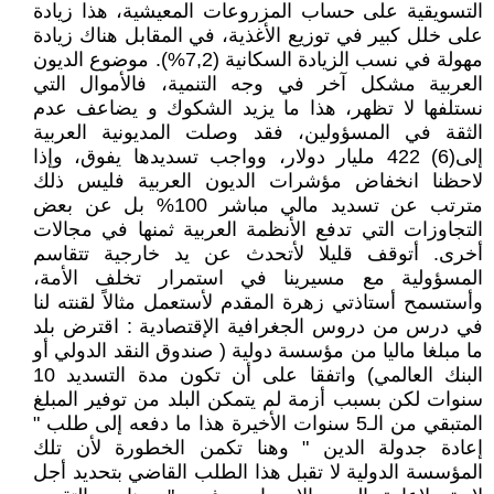
التسويقية على حساب المزروعات المعيشية، هذا زيادة
على خلل كبير في توزيع الأغذية، في المقابل هناك زيادة
مهولة في نسب الزيادة السكانية (7,2%). موضوع الديون
العربية مشكل آخر في وجه التنمية، فالأموال التي
نستلفها لا تظهر، هذا ما يزيد الشكوك و يضاعف عدم
الثقة في المسؤولين، فقد وصلت المديونية العربية
إلى(6) 422 مليار دولار، وواجب تسديدها يفوق، وإذا
لاحظنا انخفاض مؤشرات الديون العربية فليس ذلك
مترتب عن تسديد مالي مباشر 100% بل عن بعض
التجاوزات التي تدفع الأنظمة العربية ثمنها في مجالات
أخرى. أتوقف قليلا لأتحدث عن يد خارجية تتقاسم
المسؤولية مع مسيرينا في استمرار تخلف الأمة،
وأستسمح أستاذتي زهرة المقدم لأستعمل مثالاً لقنته لنا
في درس من دروس الجغرافية الإقتصادية : اقترض بلد
ما مبلغا ماليا من مؤسسة دولية ( صندوق النقد الدولي أو
البنك العالمي) واتفقا على أن تكون مدة التسديد 10
سنوات لكن بسبب أزمة لم يتمكن البلد من توفير المبلغ
المتبقي من الـ5 سنوات الأخيرة هذا ما دفعه إلى طلب "
إعادة جدولة الدين " وهنا تكمن الخطورة لأن تلك
المؤسسة الدولية لا تقبل هذا الطلب القاضي بتحديد أجل