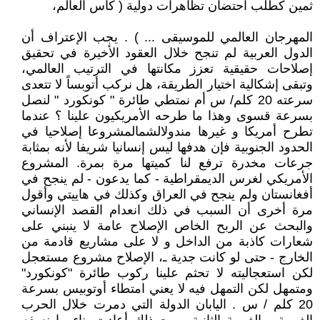
ثمين كطلب احتضان تظاهرات دولية ( كأس العالم،
المهرجان العالمي للموسيقى ... ) . يجب الإعتراف أن
الدول العربية لم تنجح خلال العقود الأخيرة في تحقيق
إصلاحات حقيقية تعزز مكانتها في الترتيب العالمي،
وتبقى إشكالية اختيار الطريقة، هل نركب أتوبساً لا تتعدى
سرعته 20 كلم/ س أم نمتطي طائرة " كونكورد " لنصل
بسرعة قسوى وهذا ما طرحه الأمريكيون علينا ؟ عندما
تطرح أمريكا و غيرها مندولالشمالمشروعا إصلاحيا في
الحدود الجنوبية فإن هدفها ليس إنسانيا شريفا لأنه بمثابة
جرعات مخدرة ترفع لنا كميتها مرة بمرة. المشروع
الأمريكي لغرس الديمقراطية - كما يدعون - لم ينجح في
أفغانستان ولم ينجح في العراق وكذلك في هاييتي وأقول
مرة أخرى أن السبب في ذلك انعدام القصد الإنساني
والبحث عن الربح الخاص الإصلاح عامة لا ينبني على
شعارات كاذبة من الداخل و لا على مشاريع قادمة من
الخارج - حتى لو كانت جدية ـ، الإصلاح مشروع مستعجل
لكن استعجاليته لا تحثم علينا ركوب طائرة "كونكورد"
ومتمهل لكن التمهل فيه لا يعني امتطاء أوتوبيس بسرعة
20 كلم / س . اليابان الدولة التي دمرت خلال الحرب