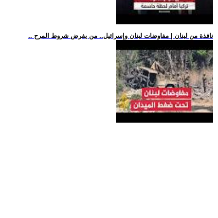
.. نافذة من لبنان | مفاوضات لبنان وإسرائيل.. من يفرض شروط المرح