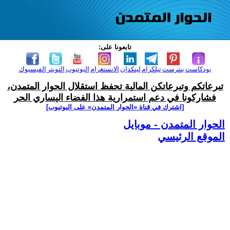
تابعونا على:
بودكاست
بنترست
تيلكرام
لينكدإن
الانستغرام
اليوتيوب
التويتر
الفيسبوك
تبرعاتكم وتبرعاتكن المالية تحفظ استقلال الحوار المتمدن،
فشاركونا في دعم استمرارية هذا الفضاء اليساري الحر
[اشترك في قناة ‫«الحوار المتمدن» على اليوتيوب]
الحوار المتمدن - موبايل
الموقع الرئيسي