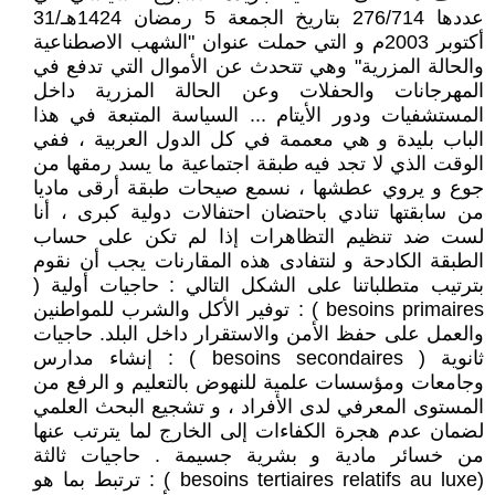
عددها 276/714 بتاريخ الجمعة 5 رمضان 1424هـ/31
أكتوبر 2003م و التي حملت عنوان "الشهب الاصطناعية
والحالة المزرية" وهي تتحدث عن الأموال التي تدفع في
المهرجانات والحفلات وعن الحالة المزرية داخل
المستشفيات ودور الأيتام ... السياسة المتبعة في هذا
الباب بليدة و هي معممة في كل الدول العربية ، ففي
الوقت الذي لا تجد فيه طبقة اجتماعية ما يسد رمقها من
جوع و يروي عطشها ، نسمع صيحات طبقة أرقى ماديا
من سابقتها تنادي باحتضان احتفالات دولية كبرى ، أنا
لست ضد تنظيم التظاهرات إذا لم تكن على حساب
الطبقة الكادحة و لنتفادى هذه المقارنات يجب أن نقوم
بترتيب متطلباتنا على الشكل التالي : حاجيات أولية (
besoins primaires ) : توفير الأكل والشرب للمواطنين
والعمل على حفظ الأمن والاستقرار داخل البلد. حاجيات
ثانوية ( besoins secondaires ) : إنشاء مدارس
وجامعات ومؤسسات علمية للنهوض بالتعليم و الرفع من
المستوى المعرفي لدى الأفراد ، و تشجيع البحث العلمي
لضمان عدم هجرة الكفاءات إلى الخارج لما يترتب عنها
من خسائر مادية و بشرية جسيمة . حاجيات ثالثة
(besoins tertiaires relatifs au luxe ) : ترتبط بما هو