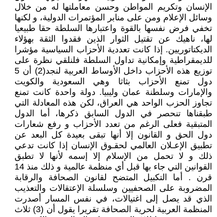
الإنسان وتكريم المواطن وحسن معاملتها له من خلال
وسائل الإعلام ومن على منابر المؤتمرات الدولية، و لكنها
تخفي فرض نفسها بالقوة واعتبارها السلطة حقا طبيعيا
لها، ناهيك عن تقتيل الثوار الذين فقدوا الثقة بهؤلاء
الديكتاتوريين. إذا كانت تعددية الأحزاب السياسية مؤشرا
للديمقراطية وإمكانية تداول السلطة فلنلقي نظرة على
توزيع هذه الأحزاب داخل الأوساط العربية لنجد(2) أن 5
دول تمنع الأحزاب بثاثا وهي السعودية والكويت
والإمارات وسلطنة عمان وليبيا. دولة واحدة كانت تمنع
تجاوز الحزب الواحد هي العراق، لكن هذه المعادلة التي
طبقناها تنحصر في الدول السابق ذكرها، أما الدول
المتبقية فعلى الرغم من تعدد الأحزاب و رفع شعارات
دول الحق و القانون إلا أنها تبقى بعيدة كل البعد عن
تطبيق الإعـلان العالمي لحقـوق الإنسان إذا كانت تدعي
ذلك و لا تحمل من الإسلام إلا إسمه لأنها لا تطبق
القوانين التي جاء بها قبل أي منظمة عالمية و ذلك منذ 14
قرن . أما التكبيل المتضح لقانون الصحافة والرقابة
المضروبة على الصحفيين وسلسلة الإعتقالات والتعذيب
الذي قد يصل إلى اغتيالات، في نفس المسار أصدرت
المنظمة العربية لحرية الصحافة تقريرا يقول أن (3) ثلاث