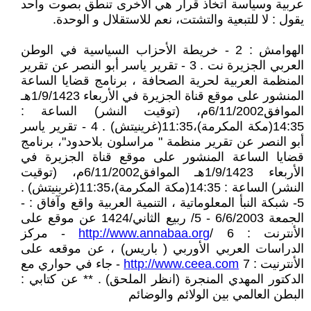
عربية وسياسة اتخاذ قرار هي الأخرى تنطق بصوت واحد
يقول : لا للتبعية والتشتت، نعم للاستقلال و الوحدة.
الهوامش : 2 - خريطة الأحزاب السياسية في الوطن
العربي الجزيرة نت . 3 - تقرير ياسر أبو النصر عن تقرير
المنظمة العربية لحرية الصحافة ، برنامج قضايا الساعة
المنشور على موقع قناة الجزيرة في الأربعاء 1/9/1423هـ
الموافق6/11/2002م، (توقيت النشر) الساعة :
14:35(مكة المكرمة)،11:35(غرينيتش) . 4 - تقرير ياسر
أبو النصر عن تقرير منظمة " مراسلون بلاحدود"، برنامج
قضايا الساعة المنشور على موقع قناة الجزيرة في
الأربعاء 1/9/1423هـ الموافق6/11/2002م، (توقيت
النشر) الساعة : 14:35(مكة المكرمة)،11:35(غرينيتش) .
5- شبكة النبأ المعلوماتية ، التنمية العربية واقع وآفاق : -
الجمعة 6/6/2003 - 5/ ربيع الثاني/1424 عن موقع على
الأنترنت :
http://www.annabaa.org
/ 6 - مركز
الدراسات العربي الأوربي ( باريس) ، عن موقعه على
الأنترنيت :
http://www.ceea.com
7 - جاء في حواري مع
الدكتور المهدي المنجرة (انظر الملحق) . ** عن كتابي :
البطن العالمي بين الولائم والوضائم