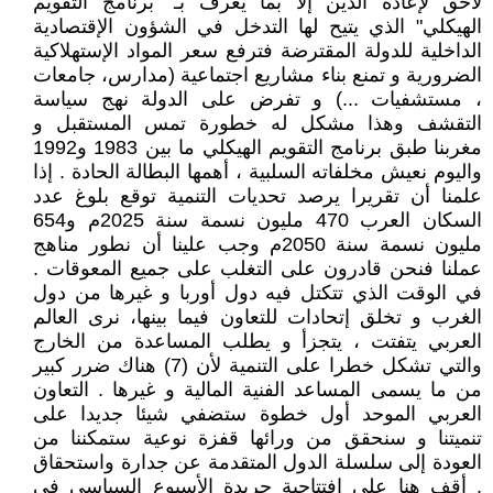
لاحق لإعادة الدين إلا بما يعرف بـ" برنامج التقويم
الهيكلي" الذي يتيح لها التدخل في الشؤون الإقتصادية
الداخلية للدولة المقترضة فترفع سعر المواد الإستهلاكية
الضرورية و تمنع بناء مشاريع اجتماعية (مدارس، جامعات
، مستشفيات ...) و تفرض على الدولة نهج سياسة
التقشف وهذا مشكل له خطورة تمس المستقبل و
مغربنا طبق برنامج التقويم الهيكلي ما بين 1983 و1992
واليوم نعيش مخلفاته السلبية ، أهمها البطالة الحادة . إذا
علمنا أن تقريرا يرصد تحديات التنمية توقع بلوغ عدد
السكان العرب 470 مليون نسمة سنة 2025م و654
مليون نسمة سنة 2050م وجب علينا أن نطور مناهج
عملنا فنحن قادرون على التغلب على جميع المعوقات .
في الوقت الذي تتكتل فيه دول أوربا و غيرها من دول
الغرب و تخلق إتحادات للتعاون فيما بينها، نرى العالم
العربي يتفتت ، يتجزأ و يطلب المساعدة من الخارج
والتي تشكل خطرا على التنمية لأن (7) هناك ضرر كبير
من ما يسمى المساعد الفنية المالية و غيرها . التعاون
العربي الموحد أول خطوة ستضفي شيئا جديدا على
تنميتنا و سنحقق من ورائها قفزة نوعية ستمكننا من
العودة إلى سلسلة الدول المتقدمة عن جدارة واستحقاق
. أقف هنا على افتتاحية جريدة الأسبوع السياسي في