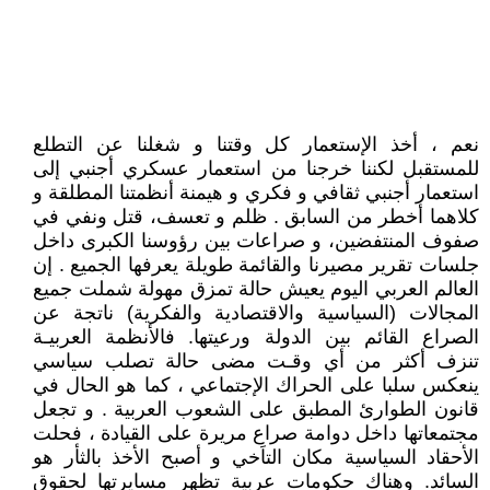
نعم ، أخذ الإستعمار كل وقتنا و شغلنا عن التطلع
للمستقبل لكننا خرجنا من استعمار عسكري أجنبي إلى
استعمار أجنبي ثقافي و فكري و هيمنة أنظمتنا المطلقة و
كلاهما أخطر من السابق . ظلم و تعسف، قتل ونفي في
صفوف المنتفضين، و صراعات بين رؤوسنا الكبرى داخل
جلسات تقرير مصيرنا والقائمة طويلة يعرفها الجميع . إن
العالم العربي اليوم يعيش حالة تمزق مهولة شملت جميع
المجالات (السياسية والاقتصادية والفكرية) ناتجة عن
الصراع القائم بين الدولة ورعيتها. فالأنظمة العربيـة
تنزف أكثر من أي وقـت مضى حالة تصلب سياسي
ينعكس سلبا على الحراك الإجتماعي ، كما هو الحال في
قانون الطوارئ المطبق على الشعوب العربية . و تجعل
مجتمعاتها داخل دوامة صراع مريرة على القيادة ، فحلت
الأحقاد السياسية مكان التاَخي و أصبح الأخذ بالثأر هو
السائد. وهناك حكومات عربية تظهر مسايرتها لحقوق