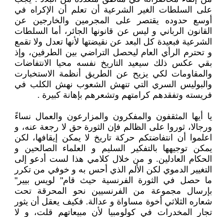
على السلطات الغير الشرعية أن تعلم أن الإكراه في
أوسع حدوده يقتصر على المجرمين والخارجين عن
القانون الرباني و ليس عن قانونها الجائر، أما السلطات
الشرعية فبعيدة كل البعد عن نقيضتها لأنها تعدل ولا تقمع
و تحترم الرأي العام ليحصل التراضي بين الطرفين، وإذ
بقي عكس ذلك سيعيد التاريخ نفسه محيا الانتفاضات
والمقاومات لكي يزيح عن الطريق أنظمة الاستخبارت
والبوليس السري التي تنهش الشعوب نهش الكلب في
فريسته وتفقدهم كرامتهم وتشعرهم بإهانة كبيرة .
يا أيها المثقفون والمفكرون والمزارعون والعمال نساءً
ورجالا، ثوروا على الظالم فإن الثورة حق لا رجعة عنه، و
اعلموا أن انتفاضتكم حركة تاريخ لا يمكن إيقافها، لكن
يمكن توجيهها بالتفكير السليم و العلماء الصالحين و
الحكام العادلين. و من خلال كلامي هذا لست أدعو إلى
التغيير الدموي لكن الألم الذي أحس به و خوفي من تكرر
ما حصل في الثورة الفرنسية حيث قام" لويس بيير"
بإرسال مجموعة من الفرنسيين نحو المحرقة تحت
شعاره الثلاثي أخوة مساواة و عدالة. فكيف يعقل أن يثور
تجار المخدرات في كولومبيا لأن مبيعاتهم قلت، و لا