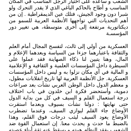
الشعب و ساعده على اختيار الرجل المناسب في المكان
المناسب و أطاح بالحاكم الباغي الذي لا يقدر التحرك ولو
شبرا دون وجود الجيش، فتلك عين الديمقراطية . إن من
أهم التحديات التي تواجهها الأنظمة العربية للسمو من
ديكتاتورية مرتفعة إلى أخرى متوسطة، هي تغيير دور
المؤسسـة
العسكرية من أولي إلى ثالث، لتفسح المجال أمام العلم
والثقافة باعتبارهما جزءا من السياسة وبعدهما الإعلام و
المال، وهنا يتبين لنا ذكاء الصهاينة فقد عملوا على
السيطرة داخل المؤسسات العلمية و الثقافية و الإعلامية
و المالية في أي مكان نزلوا به و ليس داخل المؤسسات
العسكرية. جل الأنظمة العربية لها تاريخ انقلابات مطول،
و معظم الدول داخل الوطن العربي نشأت بعد صراعات
دموية، وأستحضر فكرة ابن خلدون في باب اختلاف
درجة استعمال القلم و السيف في كل من بداية الدول
حتى نهايتها : دولنا نشأت بسيوف وبعدما استقرت
الأوضاع جاء القلم ليوازي السيف، وعندما تضطرب
الأوضاع يعود السيف ليثب درجات فوق القلم، وهذا
بالضبط ما حدث و يحدث معنا. إن استعمال القوة ضد
الشعوب يفقد النظام هيبته و يسقط عنه ثقة أبناء عصبته