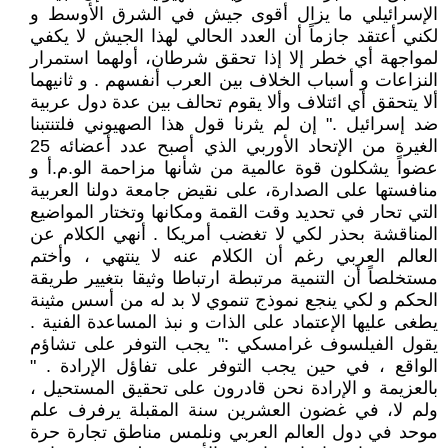
الإسرائيلي ما يزال أقوى جيش في الشرق الأوسط و
لكني أعتقد جازماً أن العدد الحالي لهذا الجيش لا يكفي
لمواجهة أي خطر إلا إذا تحقق شرطان، أولهما استمرار
النزاعات و أسباب الخلاف بين العرب أنفسهم . و ثانيهما
ألا يتحقق أي ائتلاف وألا يقوم تحالف بين عدة دول عربية
ضد إسرائيل ." إن لم يثرنا قول هذا الصهيوني فلتنتبنا
الغيرة من الإتحاد الأوربي الذي أصبح عدد أعضائه 25
عضواً يشكلون قوة عالمية من شأنها مزاحمة الو.م.أ و
منافستها على الصدارة، على نقيض جامعة دولنا العربية
التي تحار في تحديد وقت القمة ومكانها وتختار المواضيع
المناقشة بحذر لكي لا تغضب أمريكا . أنهي الكلام عن
العالم العربي رغم أن الكلام عنه لا ينتهي ، وأختم
مستخلصاً أن التنمية مرتبطة ارتباطا وثيقا بتغيير طريقة
الحكم و لكي ينجع نموذج تنموي لا بد له من أسس مثينة
يطغى عليها الإعتماد على الذات و نبذ المساعدة الفنية .
يقول الفيلسوف غرامسكي :" يجب التوفر على تشاؤم
الواقع ، في حين يجب التوفر على تفاؤل الإرادة . "
بالعزيمة و الإرادة نحن قادرون على تحقيق المستحيل ،
ولم لا، في غضون العشرين سنة المقبلة يرفرف علم
موحد في دول العالم العربي ونلمس مناطق تجارة حرة