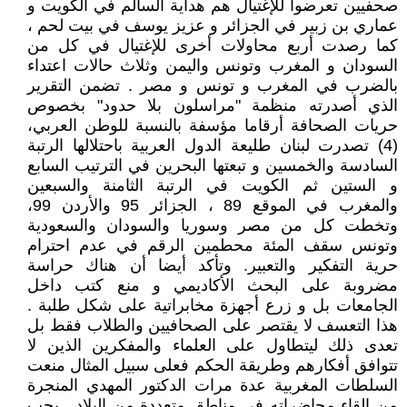
صحفيين تعرضوا للإغتيال هم هداية السالم في الكويت و
عماري بن زبير في الجزائر و عزيز يوسف في بيت لحم ،
كما رصدت أربع محاولات أخرى للإغتيال في كل من
السودان و المغرب وتونس واليمن وثلاث حالات اعتداء
بالضرب في المغرب و تونس و مصر . تضمن التقرير
الذي أصدرته منظمة "مراسلون بلا حدود" بخصوص
حريات الصحافة أرقاما مؤسفة بالنسبة للوطن العربي،
(4) تصدرت لبنان طليعة الدول العربية باحتلالها الرتبة
السادسة والخمسين و تبعتها البحرين في الترتيب السابع
و الستين ثم الكويت في الرتبة الثامنة والسبعين
والمغرب في الموقع 89 ، الجزائر 95 والأردن 99،
وتخطت كل من مصر وسوريا والسودان والسعودية
وتونس سقف المئة محطمين الرقم في عدم احترام
حرية التفكير والتعبير. وتأكد أيضا أن هناك حراسة
مضروبة على البحث الأكاديمي و منع كتب داخل
الجامعات بل و زرع أجهزة مخابراتية على شكل طلبة .
هذا التعسف لا يقتصر على الصحافيين والطلاب فقط بل
تعدى ذلك ليتطاول على العلماء والمفكرين الذين لا
تتوافق أفكارهم وطريقة الحكم فعلى سبيل المثال منعت
السلطات المغربية عدة مرات الدكتور المهدي المنجرة
من إلقاء محاضراته في مناطق متعددة من البلاد . يجب