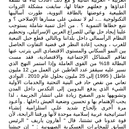
الغربية - الغربية الثانية و مع ذلك أعادت بناء ما نسفه
أعداؤها و جعلتهم حفائا لها، سايفت مشكلة الثروات
الطبيعية وعوضتها بالطاقة النووية، طورت أساليبها
التكنولوجية ...، لم لا نمشي على مسارها الإصلاحي ؟ و
نتبع خطاها التنموية ؟ . من أجل تنمية شاملة يستوجب
علينا إيجاد حل نهائي للصراع العربي الإسرائيلي، وتحطيم
النظام الرأسمالي داخل بلداننا وبالتالي قطع حبل التبعية
للغرب ، ويجب إعادة النظر في قضية التفاوت الحاصل
بين النمو السكاني والمستوى الاقتصادي التي يترتب عنها
تفاقم المشاكل الإجتماعية والاقتصادية، فقد مست
البطالة 18% من القوى العاملة وإذا استمر النهج الذي
نسير عليه سيقفز عدد العاطين عن العمل من 12 مليون
عاطل ( 1995) إلى 25 مليون بحلول عام 2010 . البوادي
تعاني من نقص حاد في البنية التحتية والخدمات الأولية
الشيء الذي يدفع البدويين إلى التكدس داخل المدن
وتشويهها بدور الصفيح زيادة على انتشار الجريمة ، لذا
يجب الإهتمام بها و تحسين وضعية العيش داخلها . وأعـود
مرة أخرى بإلحـاح شديد علـى استلزامية إنشـاء
استراتيجية عربية إسلامية موحدة لأنها ورقتنا الرابحة، لأن
قوة عدونا في تشتتنا، قال " أهارون ياريف " الرئيس
السابق للمخابرات العسكرية الصهيونية : " إن جيشنا