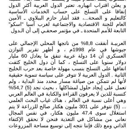
و يعلن اقتراب انهياره. تعتبر الدول العربية أكثر الدول
إنفاقا على التسلح على حساب الخدمات الأساسية
كالتعليم و الصحة...، فقد أشار حازم الببلاوي ـ الأمين
العام للجنة الاقتصادية والاجتماعية لغرب آسيا "اسكو"
التابعة للأمم المتحدة ـ في مؤتمر صحفـي إلى أن الـدول
العربيـة أنفقت 8,8% من ناتجها المحلي الإجمالي على
جيوشها في عام 1998م ، و أظهر تقرير التوازن
العسكري أن 14 دولة عربية تنفق ما يعادل 60 مليار
دولار سنويا على التسلح ، كما أن دول الخليج كثفت
انفاقها على التسلح بنسب مهولة خاصة بعد حرب الخليج
الثانية . الدول العربية لا تتوفر على سياسة تنموية حقيقية
لأنها لم تتمكن من صياغة مسار محدد منذ البداية ، ولم
تعمل على إيجاد حلول لمشاكلها ، بحيث نجد (5) 54,7%
كنسبة للذين لا يعرفون القراءة والكتابة في العالم العربي
وهي أعلى نسبة في العالم ، هناك غياب البحث العلمي
... (5) نتوفر على 301 مليون هكتار صالح للزراعة لا يتم
استغلال سوى 47.4 مليون هكتار، في نفس المجال
نعاني من مشاكل في التغذية فنحن لا نحقق الإكتفاء
الذاتي ومع ذلك فإننا نتجه إلى توسيع مساحة المزروعات