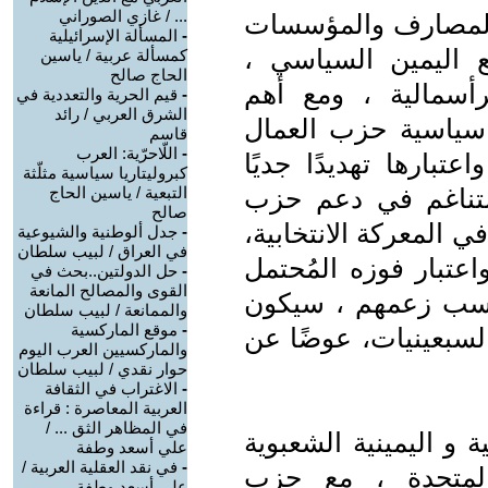
... / غازي الصوراني
كالمصارف والمؤسسات
-
المسألة الإسرائيلية
 اليمين السياسي ،
كمسألة عربية / ياسين
الحاج صالح
أسمالية ، ومع أهم
-
قيم الحرية والتعددية في
الشرق العربي / رائد
ة سياسية حزب العمال
قاسم
-
اللّاحرّية: العرب
تبارها تهديدًا جديًا
كبروليتاريا سياسية مثلّثة
لتناغم في دعم حزب
التبعية / ياسين الحاج
صالح
في المعركة الانتخابية،
-
جدل ألوطنية والشيوعية
في العراق / لبيب سلطان
تبار فوزه المُحتمل
-
حل الدولتين..بحث في
القوى والمصالح المانعة
 بحسب زعمهم ، سيكون
والممانعة / لبيب سلطان
-
موقع الماركسية
لسبعينيات، عوضًا عن
والماركسيين العرب اليوم
حوار نقدي / لبيب سلطان
-
الاغتراب في الثقافة
العربية المعاصرة : قراءة
في المظاهر الثق ... /
 و اليمينية الشعبوية
علي أسعد وطفة
-
في نقد العقلية العربية /
المتحدة ، مع حزب
علي أسعد وطفة