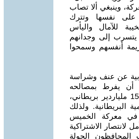
كة، وينبغي ألا تصاب
 على نفسها وتترك
يبة للآمال واليأس
س يتسرب إلى وجدانهم
يمة أنفسهم وسمحوا
ابية عن عنف وشراسة
ه أن يفرط بمصالحه
الطبقية المهيمنة، التي جعلت من 150 ملياردير بريطاني،
 القومية البريطانية. ولذلك
 في معركة الخميس
ل لانتصار الاشتراكية
 المحافظون الجولة