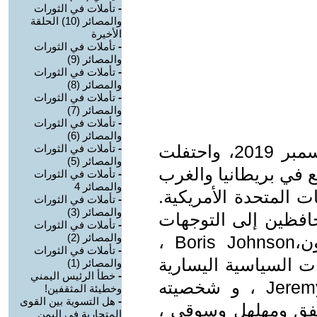
-
تأملات في الثورات
والمصائر (10) الحلقة
الأخيرة
-
تأملات في الثورات
والمصائر (9)
-
تأملات في الثورات
والمصائر (8)
-
تأملات في الثورات
والمصائر (7)
-
تأملات في الثورات
والمصائر (6)
فاز المحافظون في انتخابات 12 ديسمبر 2019، واحتفلت
-
تأملات في الثورات
والمصائر (5)
ع في بريطانيا والغرب
-
تأملات في الثورات
والمصائر 4
 المتحدة الأمريكية.
-
تأملات في الثورات
والمصائر (3)
افظين إلى التوجهات
-
تأملات في الثورات
والمصائر (2)
السياسية الصحيحة لبوريس جونسون،Boris Johnson ،
-
تأملات في الثورات
ت السياسية اليسارية
والمصائر (1)
-
خطأ الرئيس اليمني
الخاطئة لجيرمي كاربن، Jeremy Corbyn ، و شخصيته
وخطيئة المثقفين!
-
هل التسوية بين القوى
ملفق ومهلهل وسوقي ،
المتحاربة في اليمن