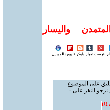
متمدن واليسار
م
بنترست
تمبلر
بلوكر
فليبورد
الموبايل
عليق على الموضوع
نرجو النقر على -
 (
1
)