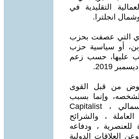
الية التقليدية في
مال انجلترا.
ري التي عصفت بحزب
ن، أو سياسية حزب
ترتب عليها، حسب زعم
فوض من قبل القوى
لشخصه، وإنما بسبب
مواقفه المبدئية من النظام الرأسمالي ، Capitalist
قة العاملة ، والشرائح
للعنصرية ، ودفاعه
وعن العلاقات الدولية