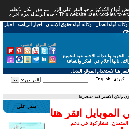
 أنواع الكوكيز نرجو النقر على الزر - موافق - لكي لاتظهر
This website uses cookies to ensure you ge
وكالة أنباء العمال
-
وكالة أنباء حقوق الإنسان
-
اخبار الرياضة
-
اخبار
لوم
التبرع للموقع - ادعمونا
حرية والعدالة الاجتماعية للجميع
"
تى نالها أعلام في الفكر والثقافة
قر هنا لاستخدام الموقع البديل
كوردي
English
ون ولكن الاشتراكية منتصرة!
منذر علي
لموبايل انقر هنا
 المتمدن، فشاركونا في دعم