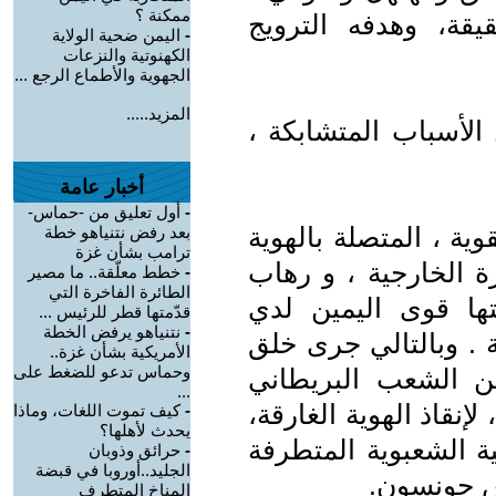
ممكنة ؟
حقيقة، وهدفه الترويج
-
اليمن ضحية الولاية
الكهنوتية والنزعات
الجهوية والأطماع الرجع ...
المزيد.....
لأسباب المتشابكة ،
أخبار عامة
-
أول تعليق من -حماس-
وية ، المتصلة بالهوية
بعد رفض نتنياهو خطة
ترامب بشأن غزة
ة الخارجية ، و رهاب
-
خطط معلّقة.. ما مصير
الطائرة الفاخرة التي
 ، الذي زرعتها قوى اليمين لدي
قدّمتها قطر للرئيس ...
-
نتنياهو يرفض الخطة
 . وبالتالي جرى خلق
الأمريكية بشأن غزة..
وحماس تدعو للضغط على
 الشعب البريطاني
...
لأوربي ، لإنقاذ الهوية الغارقة،
-
كيف تموت اللغات، وماذا
يحدث لأهلها؟
ة اليمينية الشعبوية المتطرفة
-
حرائق وذوبان
الجليد..أوروبا في قبضة
س جونسون.
المناخ المتطرف