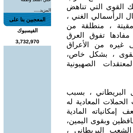
ك القوى التي تناهض
المزيد.....
ل الرأسمالي الغني ،
المعجبين بنا على
قيتة ، منطلقة من
الفيسبوك
 مفادها تفوق العرق
3,732,970
White supre ، على غيره من الأعراق
القوى ، بشكل خاص،
عتقدات الصهيونية
البريطاني ، بسبب
لحملات المعادية له
مكانياته المادية
حافظين وبقوى اليمين،
الشعب البريطاني ،