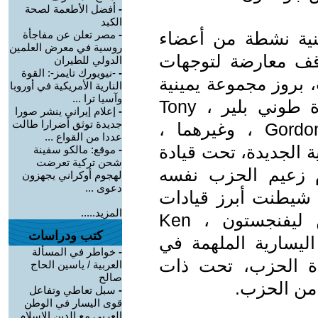
-
أفضل الأطعمة لصحة
الكبد
نية نشطة من أعضاء
-
مصر تعلن عن مفاجأة
روسية في معرض العلمين
اقف معارضة لتوجهات
الدولي للطيران
-
-نيويورك تايمز-: القوة
 بروز مجموعة يمينية
النارية الأمريكية في أوروبا
وآسيا ترا ...
قوية من داخل الحزب ، تحت قيادة طوني بلير ، Tony
-
إعلام إيراني ينشر صورا
جديدة توثق أضرارا طالت
Blair، وجوردون برون ، Gordon Brown ، وغيرهما ،
عددا من القواع ...
 الجديدة، تحت قيادة
-
موقع: مالكو سفينة
شحن تركية تعرضت
م زعيم الحزب نفسه
لهجوم أوكراني يجهزون
دعوى ...
لسامية، Anti-Semitism ، و شيطنت أبرز قيادات
المزيد.....
حزب العمال الفعالة ، أمثال كين ليفنجستون ، Ken
كتب ودراسات
ادات اليسارية الملهمة في
-
خواطر في المسألة
ة الحزب، تحت ذات
العربية / ياسين الحاج
صالح
 من الحزب.
-
سبل تعاطي وتفاعل
قوى اليسار في الوطن
العربي مع الدين الإسلام