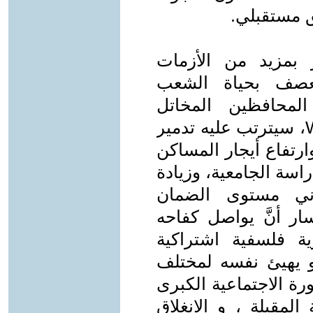
ق مستقبلي.
ر بمزيد من الأزمات
عصف بحياة الشعب
لمحافظين المخاتل
للتطويح بدولة الرفاه ، Welfare State، سيترتب عليه تدمير
ارتفاع أيجار المساكن
اسة الجامعية، وزيادة
دني مستوى الضمان
سار أنَّ يواصل كفاحه
ة فلسفية اشتراكية
و يهيئ نفسه لمختلف
ورة الاجتماعية الكبرى
المقبلة ، و الانغلاق