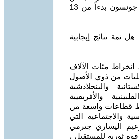
السياسي البريطاني اليميني بوريس جونسون بدءاً من 13
هل ثمة نتائج إيجابية
ى انخراط مئات الآلاف
قليات من ذوي الأصول
ستانية والبنجلادشية
فلبينيية والأفريقيية
راط قطاعات واسعة من
ية والاجتماعية التي
زعيم اليساري جيرمي
 قوة ثورية للمستقبل ،