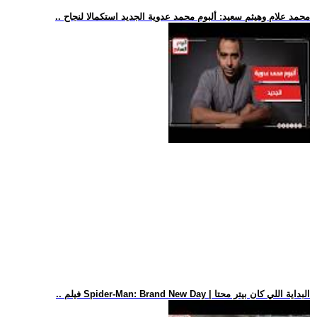
.. محمد علام وهيثم سعيد: ألبوم محمد عدوية الجديد استكمالا لنجاح
.. فيلم Spider-Man: Brand New Day | البداية اللي كان بيتر محتا