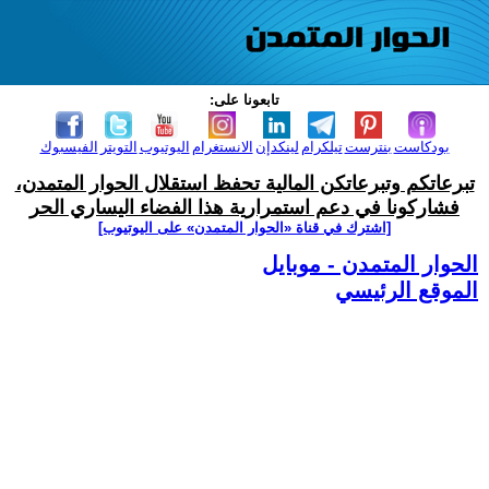
تابعونا على:
بودكاست
بنترست
تيلكرام
لينكدإن
الانستغرام
اليوتيوب
التويتر
الفيسبوك
تبرعاتكم وتبرعاتكن المالية تحفظ استقلال الحوار المتمدن،
فشاركونا في دعم استمرارية هذا الفضاء اليساري الحر
[اشترك في قناة ‫«الحوار المتمدن» على اليوتيوب]
الحوار المتمدن - موبايل
الموقع الرئيسي