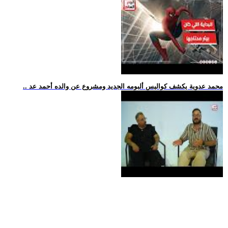
.. محمد عدوية يكشف كواليس ألبومه الجديد ومشروع عن والده أحمد عد