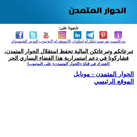
تابعونا على:
بودكاست
بنترست
تيلكرام
لينكدإن
الانستغرام
اليوتيوب
التويتر
الفيسبوك
تبرعاتكم وتبرعاتكن المالية تحفظ استقلال الحوار المتمدن،
فشاركونا في دعم استمرارية هذا الفضاء اليساري الحر
[اشترك في قناة ‫«الحوار المتمدن» على اليوتيوب]
الحوار المتمدن - موبايل
الموقع الرئيسي