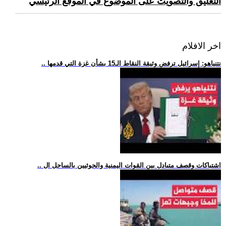
التعليق والتصويت على الموضوع في الموقع الرئيسي
اخر الافلام
.. نتنياهو: إسرائيل ترفض وثيقة النقاط الـ15 بشأن غزة التي قدمها
.. اشتباكات وقصف متبادل بين القوات اليمنية والحوثيين بالساحل ال