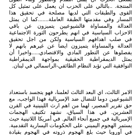
المنتجة. ..بالتالي على الحزب ان يعمل على تمثيل كل
القوى والطبقات التي لديها مصلحة في تحقيق هذا
المسار وفي مقدمتها الطبقة العاملة.......كما ان يمثل
العدالة والمساواة قالشيوعيين يتميزون عن باقي
الاحزاب السياسية في انهم يطرحون الثورة الاجتماعية
في صلب اهدافهم السياسية ولكن من اجل تحقيق
العدالة والمساواة يتميزون ايضا عن غيرهم بانهم لا
يفصلوها عن التطور المادي والاقتصادي.....واخيرا أن
يمثل الديمقراطية الحقيقية بمواجهة الديمقراطية
التوافقية التي تؤبد النظام الطائفي-الراسمالي في لبنان.
الامر الثالث، اي البعد الثالث لعلمنا، فهو يتجسد باستعداد
الشيوعيين دوما للنضال ضد الإمبريالية فهذا الواجب، مع
حق تقرير المصير، لهما من اهم ارث اللينينية في القرن
العشرين. في هذا السياق، نشهد تكثيف الهجمات
الإمبريالية في جميع أنحاء العالم. في أمريكا اللاتينية حيث
يستمر الهجوم اليميني على الحكومات اليسارية التقدمية.
في أوروبا حيث بلغ الهجوم ذروته في الهجوم بقيادة