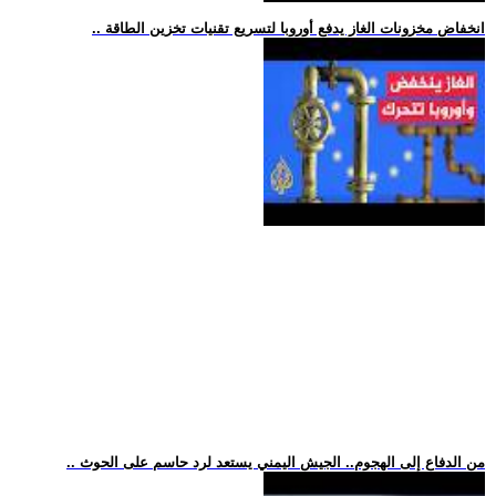
.. انخفاض مخزونات الغاز يدفع أوروبا لتسريع تقنيات تخزين الطاقة
.. من الدفاع إلى الهجوم.. الجيش اليمني يستعد لرد حاسم على الحوث