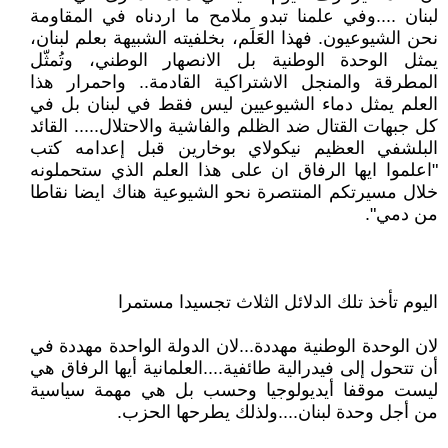
لبنان ....وفي علمنا تبدو ملامح ما اردناه في المقاومة
نحن الشيوعيون. فهذا العَلَم، بخلفيته الشبيهة بعلم لبنان،
يمثل الوحدة الوطنية بل الانصهار الوطني، وتُمثّل
المطرقة والمنجل الاشتراكية القادمة.. واحمرار هذا
العلم يمثل دماء الشيوعيين ليس فقط في لبنان بل في
كل جبهات القتال ضد الظلم والفاشية والاحتلال..... القائد
البلشفي العظيم نيكولاي بوخارين قبل إعدامه كتب
"اعلموا ايها الرفاق ان على هذا العلم الذي ستحملونه
خلال مسيرتكم المنتصرة نحو الشيوعية هناك ايضا نقاطا
من دمي".
اليوم تأخذ تلك الدلائل الثلاث تجسيدا مستمرا
لان الوحدة الوطنية مهددة...لان الدولة الواحدة مهددة في
أن تتحول إلى فيدرالية طائفية....العلمانية أيها الرفاق هي
ليست موقفا أيديولوجيا وحسب بل هي مهمة سياسية
من أجل وحدة لبنان....ولذلك يطرحها الحزب.