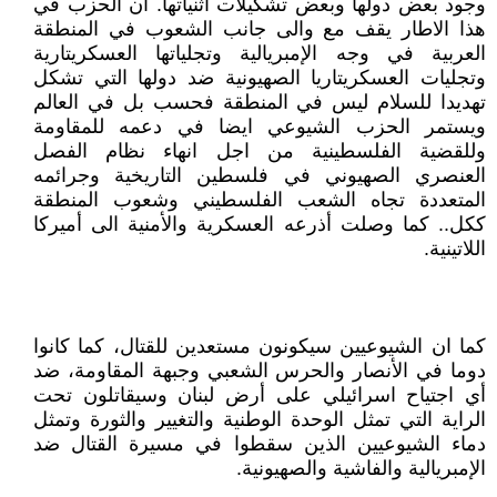
وجود بعض دولها وبعض تشكيلات اثنياتها. أن الحزب في
هذا الاطار يقف مع والى جانب الشعوب في المنطقة
العربية في وجه الإمبريالية وتجلياتها العسكريتارية
وتجليات العسكريتاريا الصهيونية ضد دولها التي تشكل
تهديدا للسلام ليس في المنطقة فحسب بل في العالم
ويستمر الحزب الشيوعي ايضا في دعمه للمقاومة
وللقضية الفلسطينية من اجل انهاء نظام الفصل
العنصري الصهيوني في فلسطين التاريخية وجرائمه
المتعددة تجاه الشعب الفلسطيني وشعوب المنطقة
ككل.. كما وصلت أذرعه العسكرية والأمنية الى أميركا
اللاتينية.
كما ان الشيوعيين سيكونون مستعدين للقتال، كما كانوا
دوما في الأنصار والحرس الشعبي وجبهة المقاومة، ضد
أي اجتياح اسرائيلي على أرض لبنان وسيقاتلون تحت
الراية التي تمثل الوحدة الوطنية والتغيير والثورة وتمثل
دماء الشيوعيين الذين سقطوا في مسيرة القتال ضد
الإمبريالية والفاشية والصهيونية.