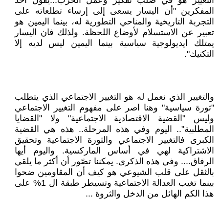
التغيير هو في صلب تفكير وعمل الحزب...يقول أحد
المفكرين "أن اليسار يسعى إلى إرساء تطلعاته على
التجربة التاريخية والمناحي التطورية له، بينما اليمين هو
تعبير عن الاستسلام لأوضاع اللحظة. ولذلك فان اليسار
يمتلك ايديولوجية سياسية بينما اليمين ليس لديه إلا
التكتيك".
والتغيير الذي نعمل له هو التغيير الاجتماعي الذي يتطلب
"ثورة سياسية" وهنا اصر على مفهوم التغيير الاجتماعي
وليس "القضية الاقتصادية الاجتماعية" ولا "القضايا
المطلبية".. اليوم وفي هذه المرحلة.. هذه هي القضية
الكبرى فالتغيير الاجتماعي والثورة الاجتماعية وتحقيق
الاشتراكية لهي في أساس الماركسية. واليوم أيها
الرفاق.... وفي هذه الذكرى. يمكننا تصّور أن أكثر ما يلقي
بالثقل على قلب الشيوعي هو كيف أن المقاومين ضحوا
بينما تغيب العدالة الاجتماعية وتسيطر طبقة ال 1% على
هذا الكم الهائل من الدخل والثروة ...