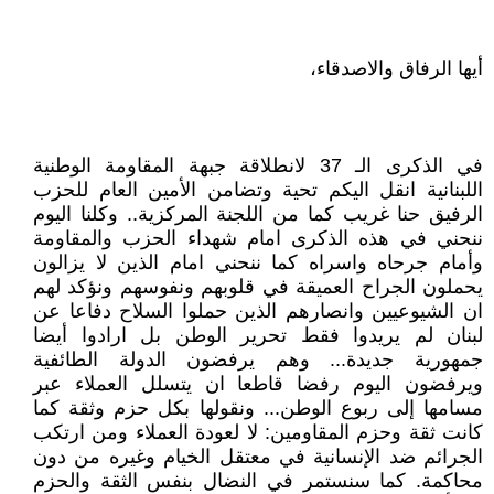
أيها الرفاق والاصدقاء،
في الذكرى الـ 37 لانطلاقة جبهة المقاومة الوطنية
اللبنانية انقل اليكم تحية وتضامن الأمين العام للحزب
الرفيق حنا غريب كما من اللجنة المركزية.. وكلنا اليوم
ننحني في هذه الذكرى امام شهداء الحزب والمقاومة
وأمام جرحاه واسراه كما ننحني امام الذين لا يزالون
يحملون الجراح العميقة في قلوبهم ونفوسهم ونؤكد لهم
ان الشيوعيين وانصارهم الذين حملوا السلاح دفاعا عن
لبنان لم يريدوا فقط تحرير الوطن بل ارادوا أيضا
جمهورية جديدة... وهم يرفضون الدولة الطائفية
ويرفضون اليوم رفضا قاطعا ان يتسلل العملاء عبر
مسامها إلى ربوع الوطن... ونقولها بكل حزم وثقة كما
كانت ثقة وحزم المقاومين: لا لعودة العملاء ومن ارتكب
الجرائم ضد الإنسانية في معتقل الخيام وغيره من دون
محاكمة. كما سنستمر في النضال بنفس الثقة والحزم