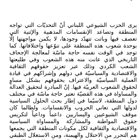
يرى الحزب الشيوعي اللبناني أنّ التحديّات التي تواجه
المنطقة وتصاعد الإنقسامات المذهبية والإثنية التي
تعصف فيها وباتت تتهدّد وجودها، لا يكمن مواجهتها إلّا
بوحدة شعوب هذه المنطقة على تنوّعها واختلافاتها. كما
توجد في الوقت نفسه حاجة ماسّة لمعالجة الإجحاف
التاريخي الذي عانت منه هذه الشعوب وفي طليعتها
الشعب الكردي وذلك عبر تعزيز حقوقهم الثقافية
والاقتصادية والسياسيّة في دولهم وإشراكهم في قيادة
العملية السياسيّة والاعتراف بحقوقهم بشكل مساوٍ
لحقوق الشعوب العربيّة فيها. إنّ المبادرة لتحقيق العدالة
والمساواة في هذه القضيّة تعتبر حاجة ماسّة في مختلف
دول المنطقة، لاسيّما في إطار بحث الحلول السياسية
لدولها التي تعاني الحروب والانقسامات. ولطالما كان
موقف الشيوعيين واليساريين داعماً وداعياً لتكريس
حقوق المواطنة والمشاركة والمساواة السياسية
والاقتصادية والثقافية لكل مكونات المنطقة التي يجمعها
هم التحرر من الاحتلال والهيمنة، ومن الاستغلال الطبقي