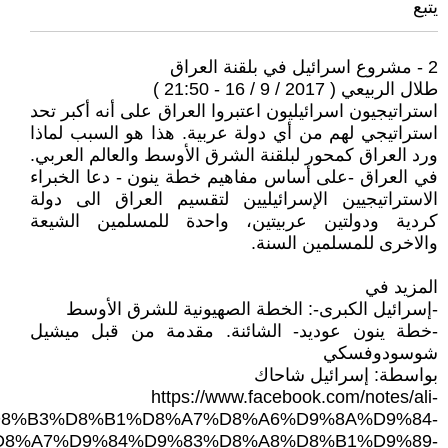
يتبع
2 - مشروع اسرائيل في بلقنة العراق
طلال الربيعي ( 2017 / 9 / 16 - 21:50 )
استراتيجيون اسرائيليون اعتبروا العراق على أنه أكبر تحد
استراتيجي لهم من أي دولة عربية. هذا هو السبب لماذا
ورد العراق كمحور لبلقنة الشرق الأوسط والعالم العربي.
في العراق -على أساس مفاهيم خطة ينون - دعا الخبراء
الاستراتيجيين الإسرائيليين لتقسيم العراق الى دولة
كردية ودولتين عربيتين، واحدة للمسلمين الشيعة
والاخرى للمسلمين السنة.
المزيد في
-إسرائيل الكبرى-: الخطة الصهيونية للشرق الأوسط
-خطة ينون عوديد- الشائنة. مقدمة من قبل ميشيل
شوسودوفسكي
بواسطة: إسرائيل شاحاك
https://www.facebook.com/notes/ali-
%D8%B3%D8%B1%D8%A7%D8%A6%D9%8A%D9%84-
D8%A7%D9%84%D9%83%D8%A8%D8%B1%D9%89-