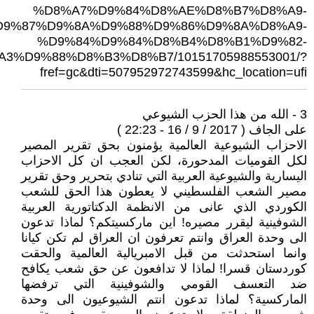
%D8%A7%D9%84%D8%AE%D8%B7%D8%A9-
9%87%D9%8A%D9%88%D9%86%D9%8A%D8%A9-
%D9%84%D9%84%D8%B4%D8%B1%D9%82-
%D9%88%D8%B3%D8%B7/10151705988553001/?
fref=gc&dti=507952972743599&hc_location=ufi
3 - الله من هذا الحزب الشيوعي
على الجاف ( 2017 / 9 / 16 - 22:23 )
الاحزاب الشيوعية العالمية يؤمنون بحق تقرير المصير
لكل القوميات المدحورة، لكن العجب ان كل الاحزاب
اليسارية والشيوعية العربية التي تنادي بتحرير وحق تقرير
مصير الشعب الفلسطيني لا يعطون هذا الحق للشعب
الكوردي الذي عانى من الانظمة الدكتاتورية العربية
الشوفينية ليقرر مصيره! اين ماركسيتكم؟ لماذا تدعون
الى وحدة العراق وانتم تعرفون ان العراق لم تكن كيانا
وانما استحدثت من قبل الامبريالية العالمية والحقت
كوردستان قسرا! لماذا لا تدافعون عن حق شعب يكافح
ضد التعسف القومي والشوفينية التي ترفضها
الماركسية؟ لماذا تدعون انتم الشيوعيون الى وحدة