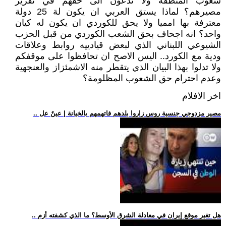
شعوب المنطقة ولا تدعون الى حقهم في تقرير
مصيرهم؟ لماذا يستق العربي ان يكون لة 25 دولة
معترفة بها امميا ولا يحق للكوردي ان يكون له كيان
واحد؟ انه اجحاف بحق الشعب الكوردي من قبل الحزب
الشيوعي اللبناني الذي لبعض قيادييه روابط وعلاقات
ودية مع الكورد.. اليس الاصح ان تحافظوا على موقفكم
ولا تدلوا بهذا البيان الذي يتقطر منه الاشمئزاز والعنجهية
وعدم احترام حق الشعوب المظلومة؟
اخر الافلام
.. مصير مزدوجي جنسية روس زاروا بلدهم فاتهمهم بالخيانة | عينٌ عل
.. هل تغير موقع إيران في معادلة الشرق الأوسط؟ ما الذي كشفته أزم