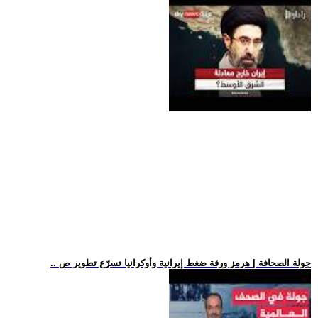
.. جولة الصحافة | هرمز ورقة ضغط إيرانية وأوكرانيا تسرّع تطوير ص