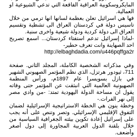
المايكروسكوبية العراقية الفاقعة التي تدعي الشيوعية او
العمالية.
فها هي اسرائيل تعلن بعظمة لسانها انها ترمي من خلال
تاسيس دولة في كردستان العراق الى تشظية وتقسيم
العراق الى دولة كردية ودولة شيعية واخرى سنية.
-لماذا إسرائيل تدعم استفتاء كردستان... اسمع تصريح
احد الصهاينة وانت تعرف حطير-
http://elbaghdadia.com/u446pqffga2r
وفي مذكراته الشخصية الكاملة، المجلد الثاني. صفحة
711، ثيودور هرتزل، الذي نظم المؤتمر الصهيوني الشهير
في بازل بسويسرا عام 1897م، ورأس المنظمة
الصهيونية العالمية التي انبثقت عن المؤتمر حتى وفاته
يقول ان مساحة الدولة اليهودية تمتد: -من وادي مصر
إلى نهر الفرات.-
وخطة ينون هي الخطة الاستراتيجية الإسرائيلية لضمان
التفوق الإقليمي الإسرائيلي. وتصر وتنص على أنه يجب
على إسرائيل إعادة تكوين بيئته الجغرافية السياسية من
خلال بلقنة الدول العربية المجاورة إلى دول أصغر
وأضعف.