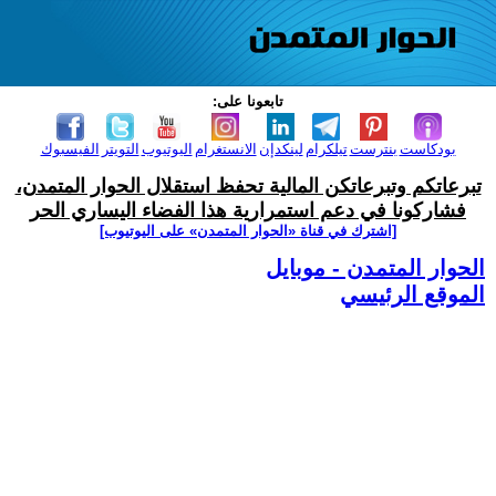
تابعونا على:
بودكاست
بنترست
تيلكرام
لينكدإن
الانستغرام
اليوتيوب
التويتر
الفيسبوك
تبرعاتكم وتبرعاتكن المالية تحفظ استقلال الحوار المتمدن،
فشاركونا في دعم استمرارية هذا الفضاء اليساري الحر
[اشترك في قناة ‫«الحوار المتمدن» على اليوتيوب]
الحوار المتمدن - موبايل
الموقع الرئيسي