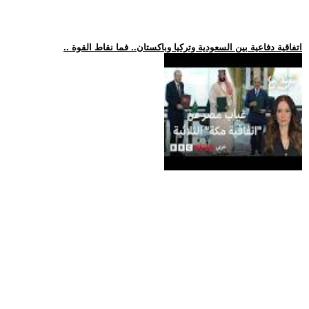
.. اتفاقية دفاعية بين السعودية وتركيا وباكستان.. فما نقاط القوة