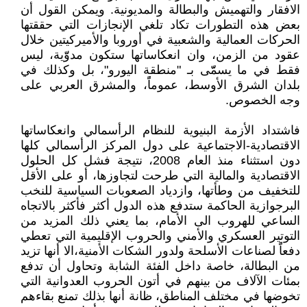
الافقار والتهميش والبطالة والمديونية. ويمكن القول أن
بعض هذه التطورات تكاد تلغي الإنجازات التي حققتها
الحركات العمالية والشعبية في أوروبا والأميركيتين خلال
عقود من الزمن، وان انعكاساتها ستكون مدوّّية، ليس
فقط في ما يسمّّّى بـ "منطقة اليورو"، بل وكذلك في
بلدان الشرق الأوسط، عموماًً، والمشرق العربي على
وجه الخصوص.
فاشتداد الأزمة البنيوية للنظام الرأسمالي وانعكاساتها
الاقتصادية-الاجتماعية على دول المركز الرأسمالي كلها
دون استثناء منذ العام 2008، نتيجة فشل كل الحلول
الاقتصادية والمالية التي طرحت لتجاوزها، أو على الأقل
للتخفيف من وطأتها، وازدياد الصعوبات السياسية للنخب
البرجوازية الحاكمة ستدفع هذه الدول أكثر فأكثر بالاتجاه
الساعي للهروب الى الأمام، بما يعني ذلك المزيد من
التوتير العسكري والأمني والحروب الإقليمية التي تعطي
دفعاًً لصناعات الأسلحة ولدور الشكات الأمنية،الا أنها تزيد
من البطالة، خاصة داخل الفئة الشابة وتحاول أن تدفع
بمئات الآلاف من بينهم في أتون الحروب العدوانية التي
تخوضها في مختلف المناطق، ظانة أنها بذلك تمنع بقاءهم