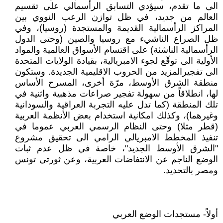
الى ما تقدم، سيؤدي التسابق الرأسمالي على تقسيم
العالم من جديد، في ظل توازن الرعب النووي بين
المراكز الرأسمالية القديمة والمستجدة (روسيا)، وفي
ظل الصراع الناشيء مع روسيا والصين (وحتى الدول
الرأسمالية الناشئة) على اقتسام الأسواق العالمية والمواد
الأولية الى توقّّع لجوء الامبريالية، بقيادة الولايات المتحدة
الى تفجيرالمزيد من الحروب الاقليمية الجديدة. وستكون
منطقة الشرق الأوسط، مرّة أخرى، المسرح الأساس
لها، انطلاقاً من سهولة تفجير صراعات مذهبية واثنية في
تلك المنطقة (كما تدل عليه التجربة العراقية والسودانية
وغيرهما)، وكذلك امكانية استخدام بعض الأنظمة العربية
(قطر مثلا) وحتى النظام الرسمي العربي عموما في
تنفيذ المخطط الامبريالي الرامي الى تحقيق مشروع
"الشرق الأوسط الجديد"، خاصة في ظل عدم ثبات
الوضع الناجم عن الانتفاضات العربية، وعن ثورتي تونس
ومصر بالتحديد.
أولاًً- مستجدات الوضع العربي