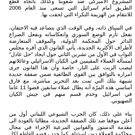
المشروع الأميركي ضد شعوبنا وكذلك باتجاه قطع
الطريق أمام اسرائيل التي تسعى منذ العام 2006
للانتقام من الهزيمة النكراء التي لحقت بها.
في السياق ذاته، وفي الوقت الذي يتصاعد فيه الاحتقان،
بفعل تأزم الوضع السوري وانعكاساته وبفعل الصراع
الدائر حول المحكمة الدولية، والموقف المتعارضة
لأطراف الأكثرية الجديدة، يأتي القانون الذي أقره مجلس
النواب في الأول من تشرين الثاني حول ايجاد "حل عادل"
لمسألة العملاء المقيمين في الكيان الاسرائيلي وعائلاتهم
ليصب الزيت على النار، خاصة وأن هذا القانون جرى
امراره بالتوافق بين القوى الطائفية ضمن صفقة جديدة
شبيهة بتلك التي تمت بعد التحرير مباشرة، مع فارق
أساسي هذه المرّة أنه يطال عملاء سابقين قضوا 11 عاما
في اسرائيل وخدم قسم منهم في جيش الكيان
الصهيوني.
بناء على ذلك، كان الحزب الشيوعي اللبناني أول من
أعلن موقفا ضد تلك الصفقة الجديدة، مطالبا بالعودة الى
مقدمة الدستور والقوانين المرعية الإجراء في مجال
محاكمة العملاء دون استثناء، كما جدد رفضه القاطع لكل