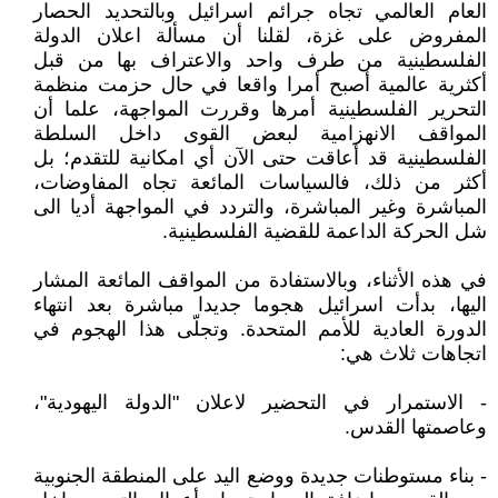
العام العالمي تجاه جرائم اسرائيل وبالتحديد الحصار
المفروض على غزة، لقلنا أن مسألة اعلان الدولة
الفلسطينية من طرف واحد والاعتراف بها من قبل
أكثرية عالمية أصبح أمرا واقعا في حال حزمت منظمة
التحرير الفلسطينية أمرها وقررت المواجهة، علما أن
المواقف الانهزامية لبعض القوى داخل السلطة
الفلسطينية قد أعاقت حتى الآن أي امكانية للتقدم؛ بل
أكثر من ذلك، فالسياسات المائعة تجاه المفاوضات،
المباشرة وغير المباشرة، والتردد في المواجهة أديا الى
شل الحركة الداعمة للقضية الفلسطينية.
في هذه الأثناء، وبالاستفادة من المواقف المائعة المشار
اليها، بدأت اسرائيل هجوما جديدا مباشرة بعد انتهاء
الدورة العادية للأمم المتحدة. وتجلّى هذا الهجوم في
اتجاهات ثلاث هي:
- الاستمرار في التحضير لاعلان "الدولة اليهودية"،
وعاصمتها القدس.
- بناء مستوطنات جديدة ووضع اليد على المنطقة الجنوبية