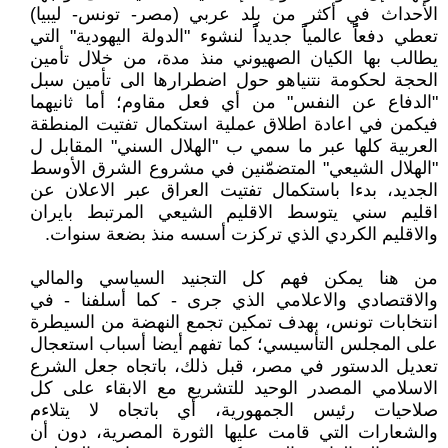
الأحداث في أكثر من بلد عربي (مصر- تونس- ليبيا)
تعطي دفعاًًً عالمياًًً جديداًًً لنشوء "الدولة اليهودية" التي
يطالب بها الكيان الصهيوني منذ مدة، من خلال تأمين
الحجة لحكومة نتنياهو حول اضطرارها الى تأمين سبل
"الدفاع عن النفس" من أي فعل مقاوم؛ أما ثانيهما
فيكمن في اعادة اطلاق عملية استكمال تفتيت المنطقة
العربية كلها عبر ما سمي ب "الهلال السني" المقابل ل
"الهلال الشيعي" المتضمّنين في مشروع الشرق الأوسط
الجديد، بدءا باستكمال تفتيت العراق عبر الاعلان عن
اقليم سني يتوسط الاقليم الشيعي المرتبط بايران
والاقليم الكردي الذي تركزت أسسه منذ بضعة سنوات.
من هنا يمكن فهم كل التجنيد السياسي والمالي
والاقتصادي والاعلامي الذي جرى - كما أسلفنا - في
انتخابات تونس، بهدف تمكين تجمع النهضة من السيطرة
على المجلس التأسيسي؛ كما تفهم أيضا أسباب استعجال
تعديل الدستور في مصر، قبل ذلك، باتجاه جعل الشرع
الاسلامي المصدر الوحيد للتشريع مع الابقاء على كل
صلاحيات رئيس الجمهورية، أي باتجاه لا يتلاءم
والشعارات التي قامت عليها الثورة المصرية، دون أن