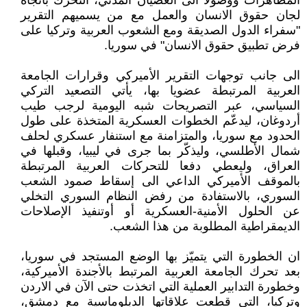
المظاهرات ووصولا الى العصيان المدني، التحرك باتجاه
لجان حقوق الانسان والعمل مع من يسميهم التقرير
"سفراء الدول الصديقة ومع الشعوب العربية وتركيا على
فرض تطبيق حقوق الانسان" في سوريا.
الى جانب توجهات التقرير الأميركي وقرارات الجامعة
العربية المرتبطة عضويا بها، يأتي التصعيد التركي
السياسي، عبر التصريحات شبه اليومية لرجب طيب
أردوغان، ليدعّم الخطوات العسكرية المتخذة على طول
الحدود مع سوريا، والمتزامنة مع استنفار عسكري لحلف
شمال الأطلسي، وليذكّر بما جرى في ليبيا، وقبلها في
العراق، وليعطي دفعا للتحركات العربية المرتبطة
بالموقف الأميركي الداعي الى إسقاط صمود الشعب
السوري، بالاستفادة من رفض النظام السوري التخلي
عن الحلول الأمنية-العسكرية أو أوتنفيذ الإصلاحات
الديمقراطية المطلوبة من هذا الشعب.
ان الخطورة التي يتميّز بها الوضع المستجد في سوريا،
بعد تحرك الجامعة العربية المرتبط بالأجندة الأميركية،
وخطورة التدابير العملية التي اتخذت حتى الآن في الاردن
وتركيا، التي قطعت علاقاتها الدبلوماسية مع دمشق،