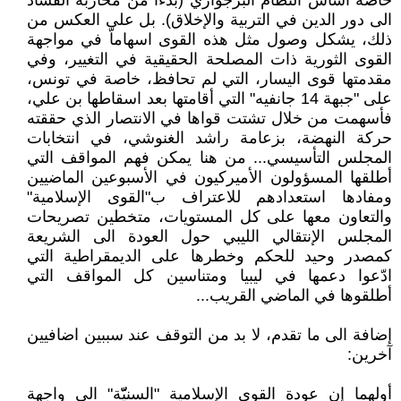
خاصة أساس النظام البرجوازي (بدءاًًً من محاربة الفساد
الى دور الدين في التربية والإخلاق). بل على العكس من
ذلك، يشكل وصول مثل هذه القوى اسهاماّ في مواجهة
القوى الثورية ذات المصلحة الحقيقية في التغيير، وفي
مقدمتها قوى اليسار، التي لم تحافظ، خاصة في تونس،
على "جبهة 14 جانفيه" التي أقامتها بعد اسقاطها بن علي،
فأسهمت من خلال تشتت قواها في الانتصار الذي حققته
حركة النهضة، بزعامة راشد الغنوشي، في انتخابات
المجلس التأسيسي... من هنا يمكن فهم المواقف التي
أطلقها المسؤولون الأميركيون في الأسبوعين الماضيين
ومفادها استعدادهم للاعتراف ب"القوى الإسلامية"
والتعاون معها على كل المستويات، متخطين تصريحات
المجلس الإنتقالي الليبي حول العودة الى الشريعة
كمصدر وحيد للحكم وخطرها على الديمقراطية التي
ادّعوا دعمها في ليبيا ومتناسين كل المواقف التي
أطلقوها في الماضي القريب...
إضافة الى ما تقدم، لا بد من التوقف عند سببين اضافيين
آخرين:
أولهما إن عودة القوى الإسلامية "السنيّّّّة" الى واجهة