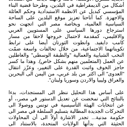
أشكال من الديمقراطية في البلدين، وطرحتا قضية البناء
المؤسسي كبديل عن الانظمة الاستبدادية وحكم العائلة
والاجهزة. كما أتاحتا تعزيز موقع البلدين على الساحة
السياسية العالمية، وبخاصة مصر التي اتجهت نحو
استرجاع دورها السياسي على المستويين العربي
والاقليمي، كمقدمة لاحتمال خروجها لاحقا من مسار
كامب دايفيد. وانطوت الثورتان أيضا على ترابط
تكويناتهما الاجتماعية، من خلال تحالفات واسعة ضمّت
النخب الشبابية والعمالية "والطبقة الوسطى" والعاطلين
عن العمل (المتعلمين منهم بشكل خاص). وهذا ما كسر
حاجز الخوف واثبت القدرة على التغيير، وعزّز انتقال
"العدوى" الى اكثر من بلد عربي، من اليمن الى البحرين
والعراق وليبيا والاردن وسوريا ولبنان".
على أساس هذا التحليل ننظر الى المستجدات، بدءا
بالنتائج التي تمخضت عن تعديل الدستور في مصر،، أو
عن انتخابات الهيئة التأسيسية في تونس ووصولا الى
التحركات الجديدة المطالبة بتسليم السلطة في مصر الى
حكومة مدنية... تجدر الاشارة أولاً الى أن المحاولات
الحثيثة التي بدأتها الولايات المتحدة، بالاستناد الى