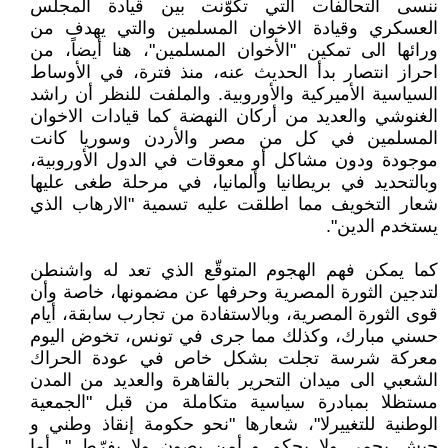
ننسى التحالفات التي تكوّنت بين قيادة المجلس
العسكري وقيادة الاخوان المسلمين والتي يهدف من
ورائها الى تمكين "الأخوان المسلمين"، هنا أيضاً، من
احراز انتصار بدأ الحديث عنه، منذ فترة، في الأوساط
السياسية الأميركية والأوروبية. والملفت للنظر أن راشد
الغنوشي والعديد من أركان النهضة كما قيادات الاخوان
المسلمين في كل من مصر والأردن وسوريا كانت
موجودة ودون مشاكل أو معوقات في الدول الأوروبية،
وبالتحديد في بريطانيا وألمانيا، في مرحلة طغى عليها
شعار التخويف مما اطلقت عليه تسمية "الارهاب الذي
يستخدم الدين".
كما يمكن فهم الهجوم المتوقّع الذي تعد له واشنطن
لتدجين الثورة المصرية وحرفها عن مضمونها، خاصة وأن
قوى الثورة المصرية، وبالاستفادة من تجارب سابقة، أيام
حسني مبارك، وكذلك مما جرى في تونس، تخوض اليوم
معركة شرسة تجلت بشكل خاص في عودة الحراك
الشعبي الى ميدان التحرير بالقاهرة والعديد من المدن
مستظلا بمبادرة سياسية متكاملة من قبل "الجمعية
الوطنية للتغييرلا"، شعارها "نحو حكومة إنقاذ وطني و
جيش يحمي ولا يحكم و أمن يصون ولا يفرّط ". أما