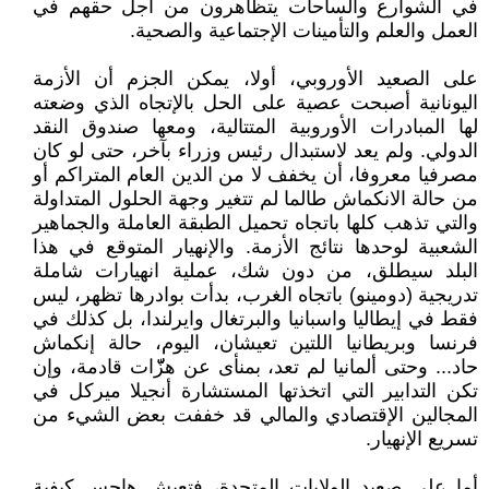
في الشوارع والساحات يتظاهرون من أجل حقهم في
العمل والعلم والتأمينات الإجتماعية والصحية.
على الصعيد الأوروبي، أولا، يمكن الجزم أن الأزمة
اليونانية أصبحت عصية على الحل بالإتجاه الذي وضعته
لها المبادرات الأوروبية المتتالية، ومعها صندوق النقد
الدولي. ولم يعد لاستبدال رئيس وزراء بآخر، حتى لو كان
مصرفيا معروفا، أن يخفف لا من الدين العام المتراكم أو
من حالة الانكماش طالما لم تتغير وجهة الحلول المتداولة
والتي تذهب كلها باتجاه تحميل الطبقة العاملة والجماهير
الشعبية لوحدها نتائج الأزمة. والإنهيار المتوقع في هذا
البلد سيطلق، من دون شك، عملية انهيارات شاملة
تدريجية (دومينو) باتجاه الغرب، بدأت بوادرها تظهر، ليس
فقط في إيطاليا واسبانيا والبرتغال وايرلندا، بل كذلك في
فرنسا وبريطانيا اللتين تعيشان، اليوم، حالة إنكماش
حاد... وحتى ألمانيا لم تعد، بمنأى عن هزّّّّات قادمة، وإن
تكن التدابير التي اتخذتها المستشارة أنجيلا ميركل في
المجالين الإقتصادي والمالي قد خففت بعض الشيء من
تسريع الإنهيار.
أما على صعيد الولايات المتحدة، فتعيش هاجس كيفية