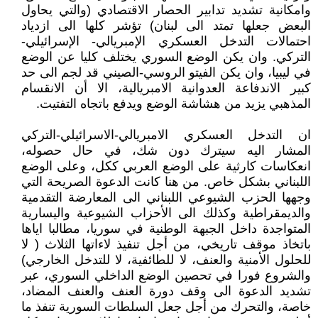
وامكانية تشديد تدابير الحصار الاقتصادي (والتي يحاول
البعض جعلها تمتد الى لبنان) تؤشر كلها الى ازدياد
احتمالات التدخل العسكري الإمبريالي- الإسرائيلي-
التركي. وان يكن الوضع السوري يختلف كليا عن الوضع
في ليبيا، وان يكن الفيتو الروسي-الصيني قد لجم الى حد
كبير الاندفاعة العدوانية الامبريالية، الا أن الانقسام
المذهبي يزيد من هشاشة الوضع ويدفع باتجاه التفتيت.
ان التدخل العسكري الامبريالي-الاسرائيلي-التركي
المشار اليه سيترك دون شك، في حال حصوله،
انعكاسات كارثية على الوضع العربي ككل، وعلى الوضع
اللبناني بشكل خاص. من هنا كانت الدعوة الصريحة التي
وجهها الحزب الشيوعي اللبناني الى المعارضة التقدمية
والديمقراطية وكذلك الى الأحزاب الشيوعية واليسارية
المتواجدة داخل الجبهة الوطنية في سوريا، مطالبا اياها
باتخاذ موقف تاريخي، من أجل تنفيذ لاءاتها الثلاث ( لا
للحلول الأمنية والعنف، لا للطائفية، لا للتدخل الخارجي)
والشروع فورا في تحصين الوضع الداخلي السوري، عبر
تشديد الدعوة الى وقف دورة العنف والعنف المضاد،
خاصة، والتحرك من أجل جعل السلطات السورية تنفذ ما