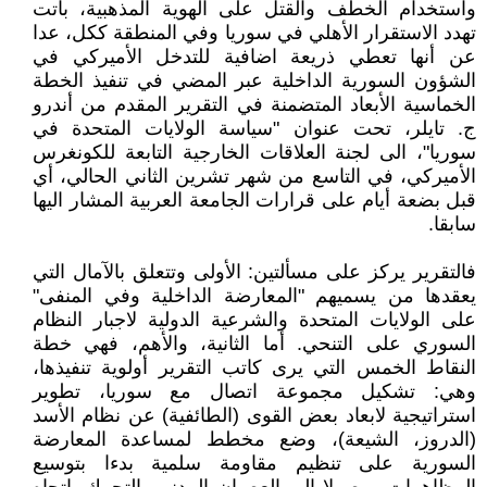
واستخدام الخطف والقتل على الهوية المذهبية، باتت
تهدد الاستقرار الأهلي في سوريا وفي المنطقة ككل، عدا
عن أنها تعطي ذريعة اضافية للتدخل الأميركي في
الشؤون السورية الداخلية عبر المضي في تنفيذ الخطة
الخماسية الأبعاد المتضمنة في التقرير المقدم من أندرو
ج. تايلر، تحت عنوان "سياسة الولايات المتحدة في
سوريا"، الى لجنة العلاقات الخارجية التابعة للكونغرس
الأميركي، في التاسع من شهر تشرين الثاني الحالي، أي
قبل بضعة أيام على قرارات الجامعة العربية المشار اليها
سابقا.
فالتقرير يركز على مسألتين: الأولى وتتعلق بالآمال التي
يعقدها من يسميهم "المعارضة الداخلية وفي المنفى"
على الولايات المتحدة والشرعية الدولية لاجبار النظام
السوري على التنحي. أما الثانية، والأهم، فهي خطة
النقاط الخمس التي يرى كاتب التقرير أولوية تنفيذها،
وهي: تشكيل مجموعة اتصال مع سوريا، تطوير
استراتيجية لابعاد بعض القوى (الطائفية) عن نظام الأسد
(الدروز، الشيعة)، وضع مخطط لمساعدة المعارضة
السورية على تنظيم مقاومة سلمية بدءا بتوسيع