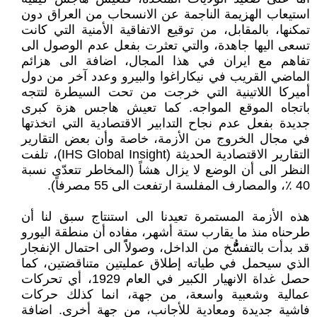
استيعاب الهزيمة الناجمة عن الانسحاب من العراق دون
تمكنها، بالمقابل، من توقيع الاتفاقية الأمنية التي كانت
تسعى اليها جاهدة، والتي تعثرت بفعل عدم الوصول الى
تفاهم مع ايران في هذا المجال، اضافة الى هزائم
الماضي القريب في نيكاراغوا والبيرو وعدد آخر من دول
أميركا اللاتينية التي خرجت من تحت السيطرة لتتجه
باتجاه الموقع المواجه. كما تعيش هاجس هزة كبرى
جديدة بفعل عدم نجاح التدابير الاقتصادية التي اتخذتها
في مجال الخروج من الأزمة، خاصة وأن بعض التقارير
التقارير الاقتصادية الحديثة (IHS Global Insight)، تلفت
النظر الى أن الوضع لا يزال هشاً (المخاطر تتعدّى نسبة
40 ٪، والمصارف المفلسة ارتفعت الى 55 مصرفاً).
هذه الأزمة المستمرة تعيدنا الى استنتاج سبق لنا أن
طرحناه منذ ما يقارب ستة أشهر، مفاده أن منطقة اليورو
قد بدأت بالتفسُُُُُّّّّخ من الداخل، وصولاًً الى احتمال الإنفجار
الذي سيحمل في طياته إطلاق عمليتين متناقضتين، كما
حصل غداة الانهيار الكبير في العام 1929، أي تحركات
عمالية وشعبية واسعة، من جهة، انما كذلك حركات
فاشية جديدة ومعادية للأجانب، من جهة أخرى. اضافة