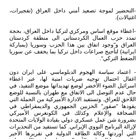
-التحضير لموجة تصعيد أمني داخل العراق (تفجيرات،
اغتيالات).
-اعطاء موقع اساس ومركزي لتركيا داخل العراق، بحجة
تمدد حزب العمال الكردستاني الى منطقة كردستان
العراق و"وجود اتفاق بين هذا الحزب وسوريا (بمباركة
ايرانية) لتأجيج صراعات داخل تركيا بما يخفف عن سوريا
الضغط التركي".
- اعتماد سياسة الهجوم الدبلوماسي على ايران دون
اغفال احتمال توجيه ضربات امنية لها، عبر اعطاء
اسرائيل الضوء الأخضر لوضع تهديداتها موضع التنفيذ، في
حال عدم التوصل الى الاتفاق مع طهران بالنسبة للوضع
اللاحق للعراق. وتستفيد الادارة الأميركية من الحملة التي
يقودها "صقور" الحزبين الجمهوري والديمقراطي في
الصحافة والإعلام وكذلك في الكونغرس الأميركي
بضرورة شن عمل عسكري دولي بقيادة الولايات المتحدة
لإزالة البرنامج النووي الإيراني. كما تستفيد من التحذيرات
التي أوردتها وكالة الطاقة الدولية في تقريرها الأخير