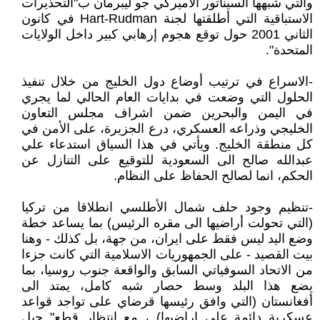
والتي شبهها السيناتور الأميركي جو ليبرمان ب"التحذيرات
الاستباقية التي أطلقتها لجنة Hart-Rudman في كانون
الثاني 2001 حول توقع هجوم إرهابي كبير داخل الولايات
المتحدة".
-الاسراع في ترتيب أوضاع دول الخليج من خلال تنفيذ
الحلول التي وضعت في بدايات العام الحالي لما يجري
في اليمن والبحرين ضمن اشراف مجلس التعاون
الخليجي وذراعه العسكري، درع الجزيرة، على الأمن في
كل منطقة الخليج. ويأتي في هذا السياق استدعاء علي
عبدالله صالح الى السعودية للتوقيع على التنازل عن
الحكم، انما لصالح الحفاظ على النظام.
-تنظيم وجود حلف شمال الأطلسي انطلاقا من تركيا
(التي تحولت أراضيها الى مقره الرئيس) بما يساعد خطة
وضع اليد ليس فقط على ايران، من جهة، بل كذلك - وهنا
بيت القصيد - على الجمهوريات الاسلامية التي كانت جزءا
من الاتحاد السوفياتي السابق والواقعة جنوب روسيا، بما
يضع هذا البلد وسط حصار شبه كامل، يمتد الى
أفغانستان (التي وافق رئيسها قرضاي على تواجد قواعد
عسكرية دائمة على اراضيها) ، مع انتظار قطع" حبل