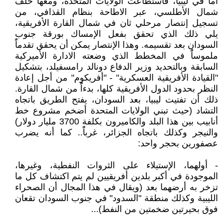
أما في ليبيا، فاستطاعت الولايات المتحدة، ومعها حلف
شمال الأطلسي، عبر الاطاحة بنظام القذافي، من
تسجيل إنتصار مرحلي ثان في شمال القارة الأفريقية،
يلي ذلك الذي تحقق بفعل الإمساك بورقة جنوب
السودان بعد تقسيمه. وهذا الإنتصار يمكن أن يحقق تقدماًً
ملموساًً في المخطط الذي وضعته الادارة الأميركية
السابقة وبالتحديد وزير الدفاع دونالد رامسفيلد، بتشكيل
"القيادة الأفريقية العسكرية" - "أفريكوم" من أجل إعادة
النظر بحدود الدول الأفريقية كلها، بدءاًً من شمال القارة.
ذلك أن تفتيت ليبيا، بعد السودان، يفتح الطريق باتجاه
التشاد (حيث تبني الولايات المتحدة أضخم مشروع خط
أنابيب بين هذا البلد والكاميرون بكلفة 3700 مليار دولار)
والنيجر وكذلك باتجاه الجزائر، غرباًً.. كما أنه يضرب
عصفورين بحجر واحد:
- أولهما، الإستيلاء على الثروات النفطية، وغيرها،
الموجودة في أكبر بلدين أفريقيين لم يتم اكتشاف كل ما
تزخر به أرضهما بعد (ويقال في هذا المجال أن الصحراء
الليبية وكذلك منطقة "السدود" في جنوب السودان تقعان
فوق بحيرتين ضخمتين من النفط)...