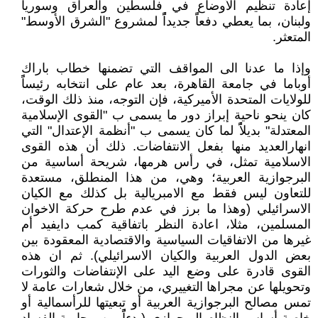
إعادة تنظيم الأوضاع في فلسطين والعراق وسوريا
ولبنان، بما يعطي دفعاًً جديداًًً لمشروع "الشرق الأوسط"
المتعثر.
وإذا ما عدنا الى المواقف التي تضمنها خطاب باراك
أوباما في جامعة القاهرة، بعد عام على انتخابه رئيساًً
للولايات المتحدة الأميركية، فإن التوجه، منذ ذلك الوقت،
كان ينحو ناحية إبراز دور ما يسمى ب "القوى الإسلامية
المعتدلة" بديلاًًً لما كان يسمى ب "أنظمة الإعتدال" التي
انهارالعديد منها بفعل الانتفاضات. ذلك أن هذه القوى
الاسلامية تمثل، في رأس هرمها، شريحة أساسية من
البرجوازية العربية؛ وهي، من هذا المنطلق، مستعدة
للتعاون ليس فقط مع الامبريالية بل كذلك مع الكيان
الاسرائيلي (وهذا ما برز في عدم طرح حركة الاخوان
المسلمين، مثلا، اعادة النظر باتفاقية كمب دايفيد أم
غيرها من الاتفاقيات السياسية والاقتصادية المعقودة بين
بعض الدول العربية والكيان الاسرائيلي). ثم ان هذه
القوى قادرة على وضع اليد على الإنتفاضات والثورات
وتحويلها عن مجراها التغييري، من خلال شعارات عامة لا
تمس مصالح البرجوازية العربية أو تبعيتها للرأسمالية أو