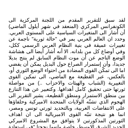
لقد سبق للتقرير المقدم من اللجنة المركزية الى
الكونفرانس المركزي (المنعقد في شهر أيلول الماضي)
أن أشار الى المتغيرات السياسية على المستوى العربي.
وحدد ان العالم العربي يمر في "حالة ثورية" ناجمة عن
تغييرات عميقة في بنية النظام العربي الرسمي ككل،
وفي أوضاع كل من بلدانه. الا أنه أشار أيضا الى هشاشة
الوضع الناجم عن أن موت النظام السابق لم ينتج بديلا
جديدا، وأن إستمرار الصراع حول البديل يمكن أن يفضي
اما الى تمكّن القوى المضادة من احتواء الوضع الثوري أو،
بالعكس، عبر القطيعة مع الماضي، الى تمكين القوى
التغييرية (الشباب والهيئات والاحزاب ..) من مواصلة
ثورتها حتى تحقيق كامل أهدافها. وكتعبير عن هذا التنازع
بين منطق الاستمرار ومنطق القطيعة، يشير التقرير الى
الهجوم الذي تشنّه الولايات المتحدة الاميركية وحلفاؤها
على الانتفاضات العربية، وبالتحديد ثورتي تونس ومصر،
انما هو نتيجة تنبّه القوى الامبريالية الى ان اهداف
الثورتين المذكورتين لا يتوافق مع المشروع الاميركي
الجديد للشرق الاوسط، خاصة وانهما نجحتا "في استعادة