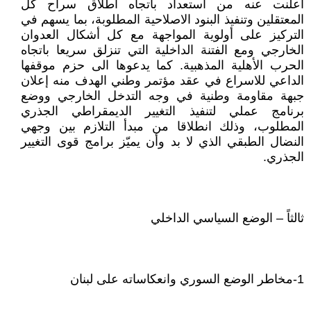
أعلنت عنه من استعداد باتجاه اطلاق سراح كل
المعتقلين وتنفيذ البنود الاصلاحية المطلوبة، بما يسهم في
التركيز على أولوية المواجهة مع كل أشكال العدوان
الخارجي ومع الفتنة الداخلية التي تنزلق سريعا باتجاه
الحرب الأهلية المذهبية. كما يدعوها الى حزم موقفها
الداعي للاسراع في عقد مؤتمر وطني الهدف منه إعلان
جبهة مقاومة وطنية في وجه التدخل الخارجي ووضع
برنامج عملي لتنفيذ التغيير الديمقراطي الجذري
المطلوب، وذلك انطلاقا من مبدأ التلازم بين وجهي
النضال الطبقي الذي لا بد وأن يميّز برامج قوى التغيير
الجذري.
ثالثاً – الوضع السياسي الداخلي
1-مخاطر الوضع السوري وانعكاساته على لبنان