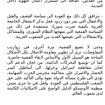
من القدس، اضافة الى استمرار أعمال التهويد داخل
المدينة.
- يترافق كل ذلك مع العودة الى سياسة القصف والقتل
والاعتقال التي تمر دون ردود فعل تذكر لانشغال الجامعة
العربية بكيفية ضرب سوريا، مستفيدة في ذلك من
السياسة القمعية التي ينتهجها النظام السوري، وللمشاكل
والانشغالات التي تعيشها العديد من الشعوب العربية.
وحتى لا تضيع القضية، مرة أخرى، في زواريب
المفاوضات، نرى أن تطوير مقاومة الاحتلال بكل الأشكال
المتاحة هو السبيل الأول والأساس لابقاء القضية حاضرة.
كما ان توسيع التحركات الدائمة، من لجان الدعم الى
لجان مقاطعة اسرائيل وعزلها، الى أساطيل كسر
الحصار والاصرار على محاكمة مجرمي الحرب الصهاينة،
تؤدي الى طرح مسألة الدولة بقوة والى التأكيد على حق
الشعب الفلسطيني في العودة. ولعل في ما جرى ضمن
منظمة الأونيسكو الدليل الواضح على الامكانيات الكامنة
لدى شعوب العالم.