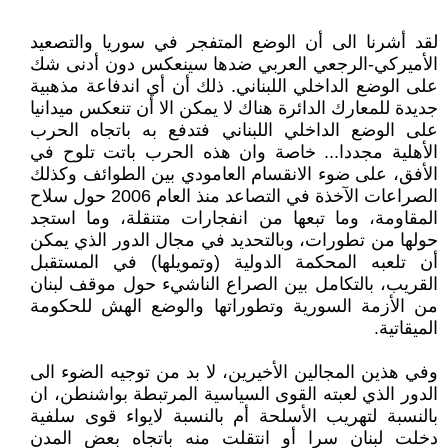
لقد أشرنا الى أن الوضع المتفجر في سوريا والتصعيد
الأميركي-الرجعي العربي ضدها سينعكس دون أدنى شك
على الوضع الداخلي اللبناني. ذلك أن أي اندفاعة مذهبية
جديدة للمعارك الدائرة هناك لا يمكن الا أن تنعكس ميدانيا
على الوضع الداخلي اللبناني فتدفع به باتجاه الحرب
الأهلية مجددا... خاصة وان هذه الحرب باتت تلوح في
الأفق، على ضوء الانقسام العامودي بين الطوائف وكذلك
الصراعات الآخذة في التصاعد منذ العام 2006 حول سلاح
المقاومة، وما تبعها من انفجارات متنقلة، وما استجد
حولها من تطورات، وبالتحديد في مجال الدور الذي يمكن
أن تلعبه المحكمة الدولية (وتمويلها) في المستقبل
القريب، بالتكامل بين الصراع الناشيء حول موقف لبنان
من الأزمة السورية وتطوراتها والوضع الهش للحكومة
الميقاتية.
وفي هذين المجالين الأخيرين، لا بد من توجيه الضوء الى
الدور الذي لعبته القوى السياسية المرتبطة بواشنطن، ان
بالنسبة لتهريب الأسلحة أم بالنسبة لايواء قوى سلفية
دخلت لبنان سرا أو انتقلت منه باتجاه بعض المدن