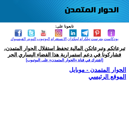
تابعونا على:
بودكاست
بنترست
تيلكرام
لينكدإن
الانستغرام
اليوتيوب
التويتر
الفيسبوك
تبرعاتكم وتبرعاتكن المالية تحفظ استقلال الحوار المتمدن،
فشاركونا في دعم استمرارية هذا الفضاء اليساري الحر
[اشترك في قناة ‫«الحوار المتمدن» على اليوتيوب]
الحوار المتمدن - موبايل
الموقع الرئيسي