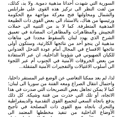
السورية التي شهدت أحداثا مذهبية دموية. ولا بد، كذلك،
من لفت النظر الى تركيز هذه القوى على طرابلس
والشمال ومحاولتها فتح معركة مواجهة مع الحكومة
ورئيسها من هناك، بالاستناد الى بعض القوى ذات الطبيعة
المذهبية المتطرفة. كما لا بد من التنبيه الى حملات
التجييش والمظاهرات والمظاهرات المضادة في تعميق
الشرخ الذي يهدد لبنان بالسقوط مجددا في متاهات
مذهبية لن ينجو أحد من نتائجها الكارثية، وستكون أولى
نتائجها الافساح في المجال أمام عودة التدخل العدواني
للكيان الصهيوني في شؤوننا الداخلية، ان عبر الاستفادة
من بعض الخروقات الأمنية في الجنوب أم عبر اللجوء
الى أسلوب الاغتيالات والتفجيرات الأمنية المتنقلة...
لذا، لم بعد ممكنا التغاضي عن الوضع غير المستقر داخليا،
واحتمال انتقال الصراع ومعه الفتنة من سوريا الى لبنان؛
كما لا يمكن تجاهل بعض التصريحات التي صدرت في هذا
الاتجاه، أو تلك التي حذرت من فتنة وشيكة. كل ذلك
يدفع باتجاه السعي لتجميع القوى التقدمية والديمقراطية
والتحرك باتجاه منع القوى ذات المصلحة في تأجيج
الأوضاع الداخلية من تنفيذ مخططها المعتمد الى