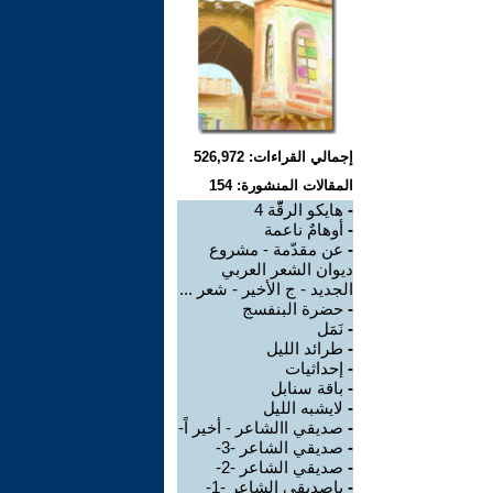
إجمالي القراءات: 526,972
المقالات المنشورة: 154
-
هايكو الرقّّة 4
-
أوهامٌ ناعمة
-
عن مقدّمة - مشروع
ديوان الشعر العربي
الجديد - ج الأخير - شعر ...
-
حضرة البنفسج
-
نَمَل
-
طرائد الليل
-
إحداثيات
-
باقة سنابل
-
لايشبه الليل
-
صديقي االشاعر - أخير اً-
-
صديقي الشاعر -3-
-
صديقي الشاعر -2-
-
ياصديقي الشاعر -1-