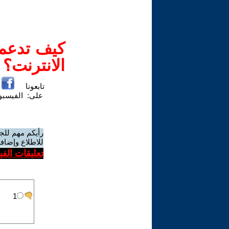
كيف تدعم-
الانترنت؟
تابعونا
على:
الفيسب
رأيكم مهم للج
للاطلاع وإضافة
تعليقات الف