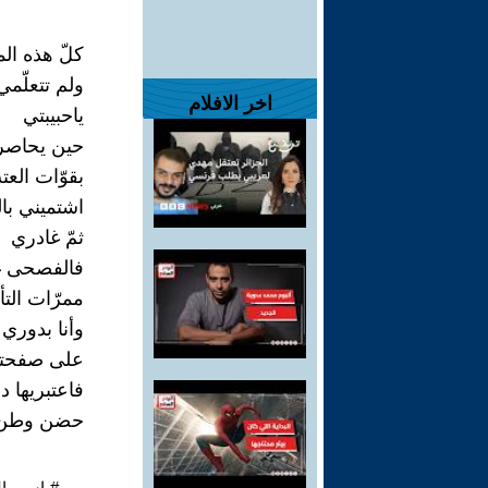
كلّ هذه الم
ولم تتعلّم
اخر الافلام
ياحبيبتي
حين يحاصرنا
بقوّات العت
اشتميني ب
ثمّ غادري
فالفصحى غال
ممرّات التأ
وأنا بدوري 
على صفحت
فاعتبريها دائ
حضن وطن
#باسم_ال