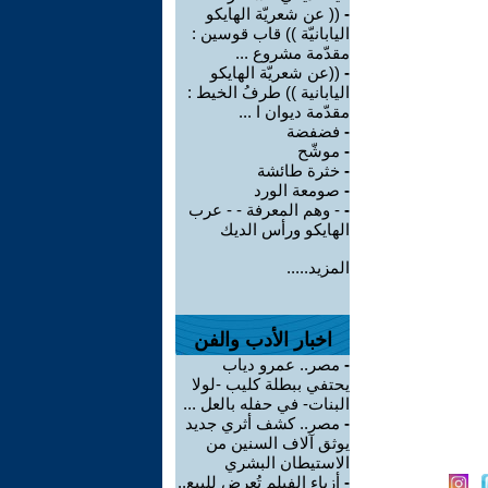
-
(( عن شعريّة الهايكو
اليابانيّة )) قاب قوسين :
مقدّمة مشروع ...
-
((عن شعريّة الهايكو
اليابانية )) طرفُ الخيط :
مقدّمة ديوان ا ...
-
فضفضة
-
موشّح
-
خثرة طائشة
-
صومعة الورد
-
- وهم المعرفة - - عرب
الهايكو ورأس الديك
المزيد.....
اخبار الأدب والفن
-
مصر.. عمرو دياب
يحتفي ببطلة كليب -لولا
البنات- في حفله بالعل ...
-
مصر.. كشف أثري جديد
يوثق آلاف السنين من
الاستيطان البشري
-
أزياء الفيلم تُعرض للبيع..