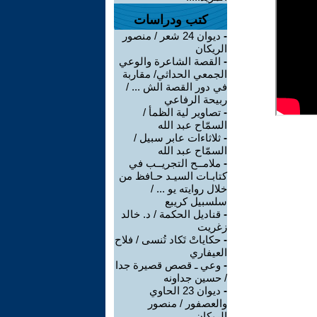
كتب ودراسات
-
ديوان 24 شعر / منصور
الريكان
-
القصة الشاعرة والوعي
الجمعي الحداثي/ مقاربة
في دور القصة الش ... /
ربيحة الرفاعي
-
تصاوير لية الظمأ /
السمّاح عبد الله
-
ثلاثاءات عابر سبيل /
السمّاح عبد الله
-
ملامــح التجريــب في
كتابـات السيـد حـافظ من
خلال روايته يو ... /
سلسبيل كريبع
-
قناديل الحكمة / د. خالد
زغريت
-
حكاياتْ تَكاد تُنسى / فلاح
العيفاري
-
وعي ـ قصص قصيرة جدا
/ حسين جداونه
-
ديوان 23 الحاوي
والعصفور / منصور
الريكان