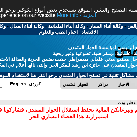
ة التصفح والنشر، الموقع يستخدم بعض أنواع الكوكيز نرجو النق
More info - المزيد
experience on our website
الفن
-
وكالة أنباء اليسار
-
وكالة أنباء العلمانية
-
وكالة أنباء العمال
-
وكا
الاقتصاد
-
اخبار الطب والعلوم
 الرئيسي لمؤسسة الحوار المتمدن
، علمانية، ديمقراطية، تطوعية وغير ربحية
ل مجتمع مدني علماني ديمقراطي حديث يضمن الحرية والعدالة الاجتم
حوار المتمدن على جائزة ابن رشد للفكر الحر والتى نالها أعلام في الفك
م مشاكل تقنية في تصفح الحوار المتمدن نرجو النقر هنا لاستخدام الموقع
كوردي
English
الاخبار
مراكز
الحوار المتمدن
 وطن بوك
 وتبرعاتكن المالية تحفظ استقلال الحوار المتمدن، فشاركونا 
استمرارية هذا الفضاء اليساري الحر