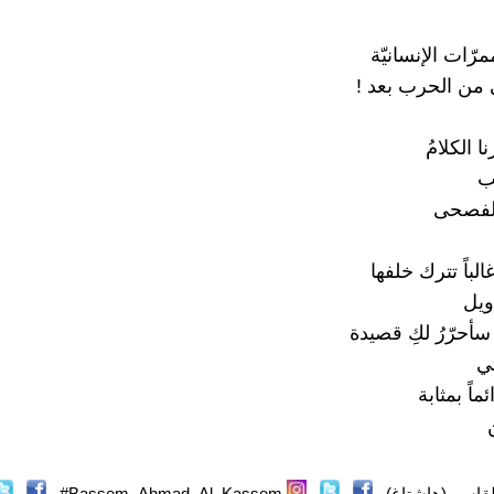
مرّات الإنسانيّة
ي من الحرب بعد !
 الكلامُ
ب
الفصحى
باً تترك خلفها
ويل
سأحرّرُ لكِ قصيدة
ي
ماً بمثابة
قاسم (هاشتاغ)
Bassem_Ahmad_Al_Kassem#