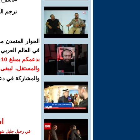
ترجم ال
الحوار المتمدن م
في العالم العربي
ب
والمستقل، ليبقى ص
والمشاركة في دع
ا‫
في رحيل جليل شهبا