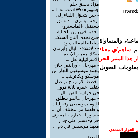
مزاد يحقق حلم
جمهورThe Devil Wear ...
Transl
-
حين يتحوّل اللقاء إلى
-زحف بشري-.. دمشق
تستقبل -المايسترو-
-
فقيه في زمن الجباية..
حين تحدى التاج السبكي
اعية، والمساواة
سلطة المماليك ود ...
-
-الاقتلاع-.. إيال وايزمان
م.
ساهم/ي معنا!
يفكك معمار الإبادة
رار هذا المنبر الحر
الإسرائيلية بفل ...
-
مهرجان -أورالتيرا جاز-
معلومات التحويل
يجمع موسيقيي الجاز من
موسكو ويكاترينب ...
-
قطط الإرميتاج تواصل
تقليدا عمره ثلاثة قرون
في حراسة الفن وال ...
-
مهرجان مالمو ينطلق
اليوم بموسيقى وفعاليات
وأطعمة من مختلف أن ...
-
سوريا...عبارة -المعازف
حرام- تنشر على جدار
معهد موسيقي في دم ...
الحوار المتمدن
المزيد.....