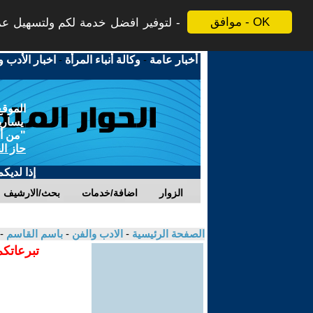
موافق - OK
لتوفير افضل خدمة لكم ولتسهيل عملي
أخبار عامة
-
وكالة أنباء المرأة
-
اخبار الأدب و
الموقع
يسارية
"من أج
حاز ال
إذا لديك
الزوار
اضافة/خدمات
بحث/الارشيف
الصفحة الرئيسية
-
الادب والفن
-
باسم القاسم
-
تبرعاتكم