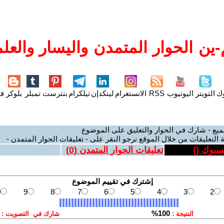
ين الحوار المتمدن واليسار والعلم
وك
التويتر
اليوتيوب
RSS
الانستغرام
لينكدإن
تيلكرام
بنترست
تمبلر
بلوكر
فل
ميع - شارك في الحوار والتعليق على الموضوع
 التعليقات من خلال الموقع نرجو النقر على - تعليقات الحوار المتمدن -
يسبوك (
)
تعليقات الحوار المتمدن (
0
)