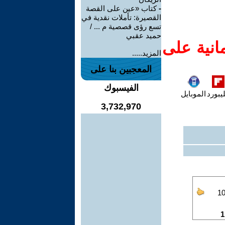
-
كتاب «عين على القصة
القصيرة: تأملات نقدية في
تسع رؤى قصصية م ... /
حميد عقبي
انية على
المزيد.....
المعجبين بنا على
الفيسبوك
يبورد
الموبايل
3,732,970