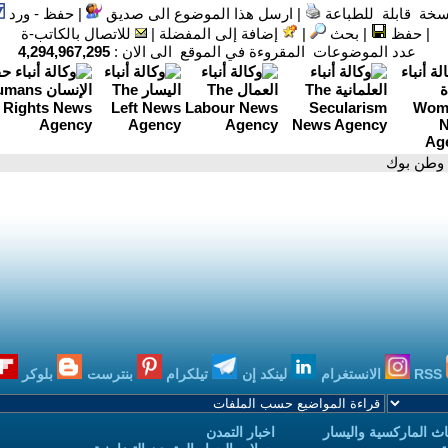
سخة قابلة للطباعة
|
ارسل هذا الموضوع الى صديق
|
حفظ - ورد
|
حفظ
|
بحث
|
إضافة إلى المفضلة
|
للاتصال بالكاتب-ة
عدد الموضوعات المقروءة في الموقع الى الان :
4,294,967,295
 وطن بوك
RSS
الانستغرام
لينكد إن
تيلكرام
بنترست
بلوكر
ث الماركسية واليسار
اخبار التمدن