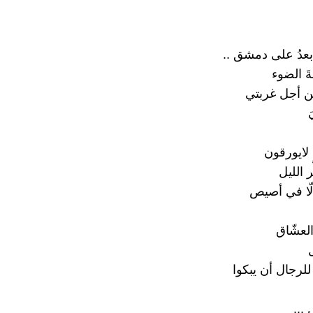
 بعدُ على دمشق ..
ةَ الضوء
ن أجل غربتي
 لايورقون
 الليل
لّا في أصيص
لعشّاق
ل
لرجال أن يبكوا
 ...