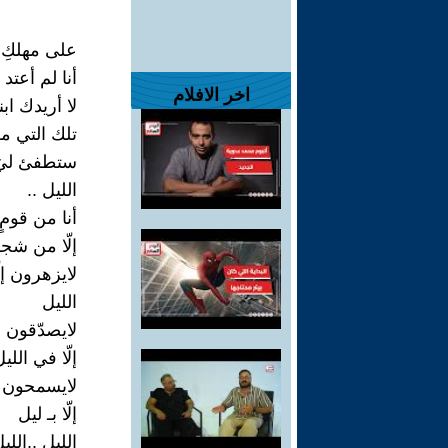
على مهلكِ
أنا لم أعتد
اخر الافلام
لا أريدك ابن
تلك التي م
ستطفئ ليَ
الليل ..
أنا من قومٍ
إلّا من شجر
لايزهرون إ
الليل
لايصدّقون ا
إلّا في اللي
لايسمحون ل
إلّا بـ ليل
الليل ..الليل