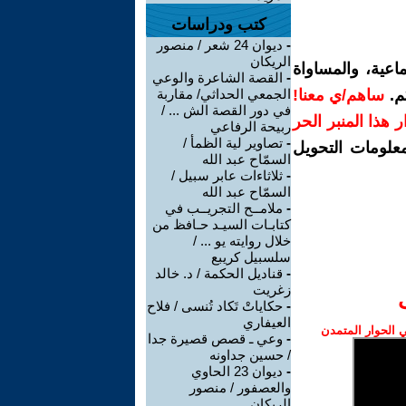
كتب ودراسات
-
ديوان 24 شعر / منصور
الريكان
اعية، والمساواة
-
القصة الشاعرة والوعي
م.
ساهم/ي معنا!
الجمعي الحداثي/ مقاربة
في دور القصة الش ... /
رار هذا المنبر الحر
ربيحة الرفاعي
-
تصاوير لية الظمأ /
معلومات التحويل
السمّاح عبد الله
-
ثلاثاءات عابر سبيل /
السمّاح عبد الله
-
ملامــح التجريــب في
كتابـات السيـد حـافظ من
خلال روايته يو ... /
سلسبيل كريبع
-
قناديل الحكمة / د. خالد
زغريت
-
حكاياتْ تَكاد تُنسى / فلاح
العيفاري
الحوار المتمدن
-
وعي ـ قصص قصيرة جدا
/ حسين جداونه
-
ديوان 23 الحاوي
والعصفور / منصور
الريكان