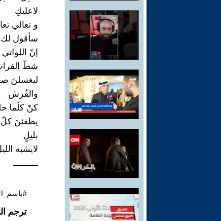
لاعليكِ
و تعالي تعا
سأقول لك ش
إنّ اللواتي 
شطّ الفرا
ليغسلنَ صو
والفُرش
كنّ كلّما ح
يطفئنَ كلّ ا
بليلٍ
لايشبه اللي
ــــــــــ
#باسم_ال
ترجم ال