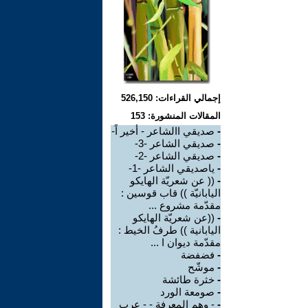
إجمالي القراءات: 526,150
المقالات المنشورة: 153
-
صديقي االشاعر - أخير اً-
-
صديقي الشاعر -3-
-
صديقي الشاعر -2-
-
ياصديقي الشاعر -1-
-
(( عن شعريّة الهايكو
اليابانيّة )) قاب قوسين :
مقدّمة مشروع ...
-
((عن شعريّة الهايكو
اليابانية )) طرفُ الخيط :
مقدّمة ديوان ا ...
-
فضفضة
-
موشّح
-
خثرة طائشة
-
صومعة الورد
-
- وهم المعرفة - - عرب