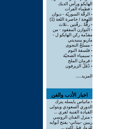
الهايكو ورأس الديك
-
فطماء الفرات
-
الرقّّة السوريّة - ديوان
اللهجة / خاصرة اللغة (1)
-
رقَّّةً ..رقّتين ..ثلاث
-
التوازن المفقود - من
مقدّمة ركن الهايكو ل -
ماريو بينيديتي
-
مسلخُ النجوى
-
فلسفة النوم
-
سيمياء الضحيّة
-
فرمان الملح
-
دُمّلُ الزيزفون
المزيد.....
اخبار الأدب والفن
-
ماتياس يايسله يترك
الدوري السعودي ويتولى
القيادة الفنية لفري ...
-
منزل الفنان الروسي
ريبين -بيناتي- يفتح أبوابه
للزوار قبل اكت ...