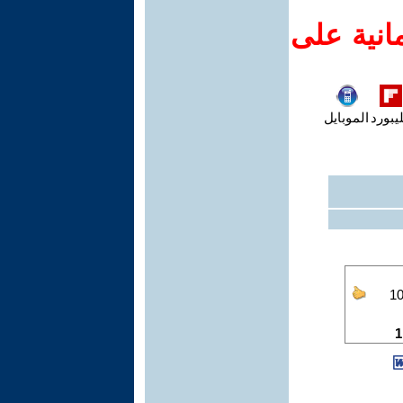
انية على
يبورد
الموبايل