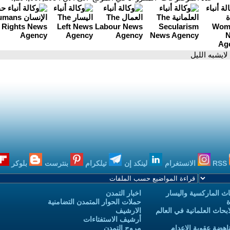
 لايشبه الليل
RSS
الانستغرام
لينكد إن
تيلكرام
بنترست
بلوكر
ث الماركسية واليسار
اخبار التمدن
ة
حملات الحوار المتمدن التضامنية
حاث العلمانية في العالم
الارشيف
أرشيف الاستفتاءات
اهضة عقوبة الاعدام
مروج التمدن