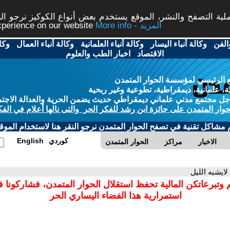
ة التصفح والنشر، الموقع يستخدم بعض أنواع الكوكيز نرجو النق
More info - المزيد
experience on our website
الفن
-
وكالة أنباء اليسار
-
وكالة أنباء العلمانية
-
وكالة أنباء العمال
-
وكا
الاقتصاد
-
اخبار الطب والعلوم
 الرئيسي لمؤسسة الحوار المتمدن
، علمانية، ديمقراطية، تطوعية وغير ربحية
ل مجتمع مدني علماني ديمقراطي حديث يضمن الحرية والعدالة الاجتم
حوار المتمدن على جائزة ابن رشد للفكر الحر والتى نالها أعلام في الفك
م مشاكل تقنية في تصفح الحوار المتمدن نرجو النقر هنا لاستخدام الموقع
كوردي
English
الاخبار
مراكز
الحوار المتمدن
 لايشبه الليل
 وتبرعاتكن المالية تحفظ استقلال الحوار المتمدن، فشاركونا 
استمرارية هذا الفضاء اليساري الحر