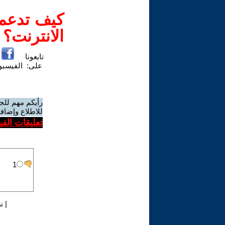
كيف تدعم-
الانترنت؟
تابعونا
على:
الفيسب
رأيكم مهم للج
للاطلاع وإضافة
تعليقات الف
|
ن