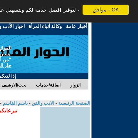
موافق - OK
لتوفير افضل خدمة لكم ولتسهيل عملي
أخبار عامة
-
وكالة أنباء المرأة
-
اخبار الأدب و
الموقع
يسارية
"من أج
حاز ال
إذا لديك
الزوار
اضافة/خدمات
بحث/الارشيف
الصفحة الرئيسية
-
الادب والفن
-
باسم القاسم
-
تبرعاتكم