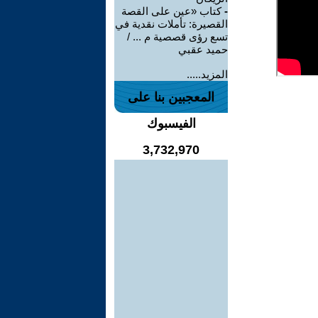
-
كتاب «عين على القصة
القصيرة: تأملات نقدية في
تسع رؤى قصصية م ... /
حميد عقبي
المزيد.....
المعجبين بنا على
الفيسبوك
3,732,970