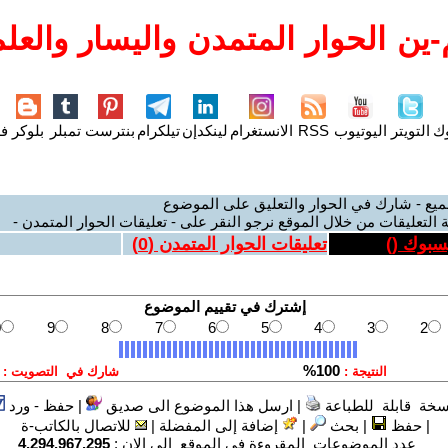
ين الحوار المتمدن واليسار والعلم
وك
التويتر
اليوتيوب
RSS
الانستغرام
لينكدإن
تيلكرام
بنترست
تمبلر
بلوكر
فل
ميع - شارك في الحوار والتعليق على الموضوع
 التعليقات من خلال الموقع نرجو النقر على - تعليقات الحوار المتمدن -
يسبوك (
)
تعليقات الحوار المتمدن (
0
)
سخة قابلة للطباعة
|
ارسل هذا الموضوع الى صديق
|
حفظ - ورد
|
حفظ
|
بحث
|
إضافة إلى المفضلة
|
للاتصال بالكاتب-ة
عدد الموضوعات المقروءة في الموقع الى الان :
4,294,967,295