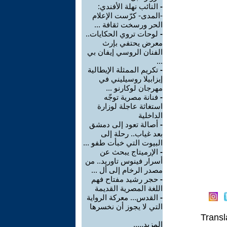
-
النائب نهلة الأفندي:
-المدى- كرّست الإعلام
الحر ورسخت ثقافة ...
-
لوحات تروي الحكايات..
معرض يحتفي بإرث
الفنان الروسي إيفان بي
...
-
تكريم الممثلة الإيطالية
إيزابيلا روسيليني في
مهرجان لوكارنو ...
-
فنانة مصرية توجّه
استغاثة عاجلة لوزارة
الداخلية
-
أصالة تعود إلى دمشق
بعد غياب.. رحلة إلى
البيوت التي خبأت طفو ...
-
الإرميتاج يبحث عن
أسرار فينوس تاوريد.. من
مصدر الرخام إلى أل ...
-
حجر رشيد مفتاح فهم
اللغة المصرية القديمة
-
القدس... معركة الرواية
التي لا يجوز أن نخسرها
Transl
المزيد.....