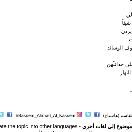
لي
يئاً
يردنَ
ت
ف الوسائد
للن جدائلَهن
لنهار
ل
قاسم (هاشتاغ)
Bassem_Ahmad_Al_Kassem#
موضوع إلى لغات أخرى -
ate the topic into other languages