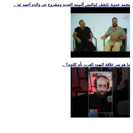
.. محمد عدوية يكشف كواليس ألبومه الجديد ومشروع عن والده أحمد عد
.. ما هو سر علاقة اليهود العرب بأم كلثوم؟