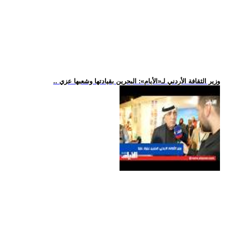
.. وزير الثقافة الأردني لـ«الأيام»: البحرين بقيادتها وشعبها عزي