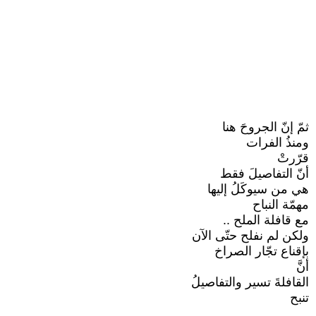
ثمّ إنّ الجروحَ هنا
ومنذُ الفرات
قرّرتْ
أنّ التفاصيلَ فقط
هي من سيوكَلُ إليها
مهمّة النباح
مع قافلة الملح ..
ولكن لم نفلح حتّى الآن
بإقناع تجّار الصراخ
أنَّ
القافلةَ تسير والتفاصيلُ
تنبح
ـــــــــ