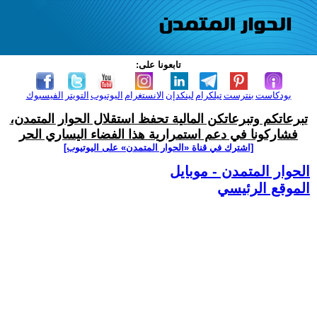
تابعونا على:
بودكاست
بنترست
تيلكرام
لينكدإن
الانستغرام
اليوتيوب
التويتر
الفيسبوك
تبرعاتكم وتبرعاتكن المالية تحفظ استقلال الحوار المتمدن،
فشاركونا في دعم استمرارية هذا الفضاء اليساري الحر
[اشترك في قناة ‫«الحوار المتمدن» على اليوتيوب]
الحوار المتمدن - موبايل
الموقع الرئيسي