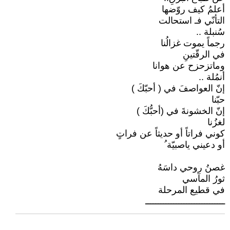
أعلمُ كيف روّضها
التأنّي فـ استحالت
سُنبلة ..
رجماً يموت غزالُنا
في الرقّتينِ
وماتزحزح عن هوانا
أنمُلة ..
إنّ العواصفَ في ( أحبّكَ )
حبّنا
إنّ الخشونةَ في (أحبُّكَ )
لغزُنا
كوني فراتاً أو حديثاً عن فراتٍ
أو دعيني ياصبيّة ُ
غصنُ روحي داسَهُ
ثورُ المآسي
في قطيع المرحلة
ـــــــــــــــــــــــــــــــ