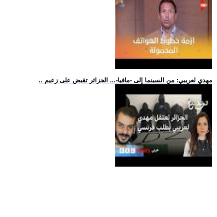
.. مهدي لعريبي: من السينما إلى -مافيا-... الجزائر تقبض على زعيم