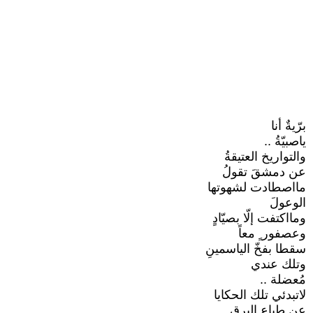
برّيةٌ أنا
ياصبيّةُ ..
والتواريخ العتيقةُ
عن دمشقَ تقولُ
مااصطادت لشهوتها
الوعولَ
ومااكتفت إلّا بصيّادٍ
وعصفور ٍ معاً
سقطا بفخّ الياسمينِ
وتلك عندي
مُعضلة ..
لاتبدئي تلك الحكايا
عن طباع البرقِ..