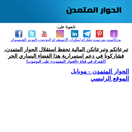
تابعونا على:
بودكاست
بنترست
تيلكرام
لينكدإن
الانستغرام
اليوتيوب
التويتر
الفيسبوك
تبرعاتكم وتبرعاتكن المالية تحفظ استقلال الحوار المتمدن،
فشاركونا في دعم استمرارية هذا الفضاء اليساري الحر
[اشترك في قناة ‫«الحوار المتمدن» على اليوتيوب]
الحوار المتمدن - موبايل
الموقع الرئيسي