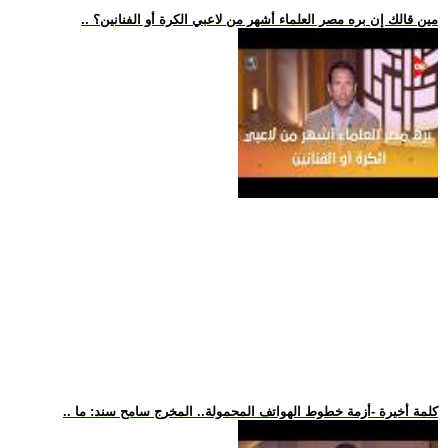
.. مين قالك إن بره مصر العلماء أشهر من لاعبي الكرة أو الفنانين؟
.. كلمة أخيرة -أزمة خطوط الهواتف المحمولة.. المخرج سامح سند: ما